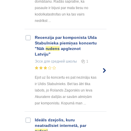
domāšanu. Radās sapratne, ka
pasaule ir bijusi par mata tiesu no
kodolkatastrofas un ka tas vairs
nedrīkst ...
Recenzija par komponista Ulda
Stabulnieka piemiņas koncertu
"Nāk
rudens
apgleznot
Latviju"
Эссе
для средней школы
1
Ejot uz šo koncertu es pat nezināju kas
ir Uldis Stabulnieks. Bet tas ātri tika
labots, jo Rolands Zagorskis un Ieva
Akuratere dalījās ar savām atmiņām
par komponistu. Kopumā man ...
Ideāls dzejolis, kuru
neatradīsiet internetā, par