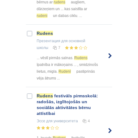
bērnus ar
rudens
augļiem,
dārzeņiem un ... kas saistīta ar
rudeni
un dabas ciklu. ...
Rudens
Презентация
для основной
школы
7
... vēstī pirmās salnas.
Rudens
īpatnība ir mākoņains ... , smidzinošs
lietus, migla.
Rudenī
pastiprinās
vēja ātrums ...
Rudens
festivāls pirmsskolā:
radošās, izglītojošās un
sociālās aktivitātes bērnu
attīstībai
Эссе
для университета
4
1. Ievads
Rudens
festivāls