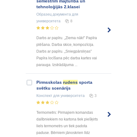
semestrim mājturībā un
tehnoloģijās 2.klasei
Образец документа
для
университета
8
Darbs ar papīru. „Ziema nāk!” Papīra
plēšana. Darba skice, kompozīcija.
Darbs ar papīru. „Sniegpārsliņas”
Papīra locīšana pēc darba kartes vai
parauga. Izstrādājuma ...
Pirmsskolas
rudens
sporta
svētku scenārijs
Конспект
для университета
3
Termometrs: Pirmajiem komandas
dalībniekiem no kartona tiek piešķirts
liels termometrs un tiek padota
paduse. Bērniem jānoskrien līdz