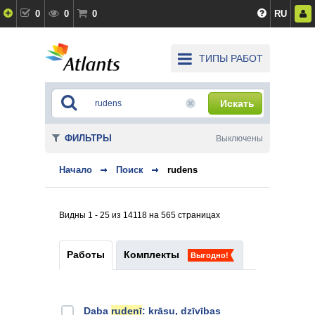
0
0
0
RU
ТИПЫ РАБОТ
Искать
ФИЛЬТРЫ
Выключены
Начало
Поиск
rudens
Видны 1 - 25 из 14118 на 565 страницах
Работы
Комплекты
Выгодно!
Daba
rudenī
: krāsu, dzīvības