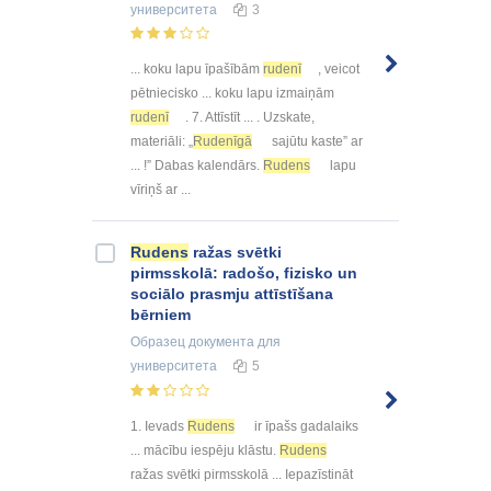
университета
3
... koku lapu īpašībām
rudenī
, veicot
pētniecisko ... koku lapu izmaiņām
rudenī
. 7. Attīstīt ... . Uzskate,
materiāli: „
Rudenīgā
sajūtu kaste” ar
... !” Dabas kalendārs.
Rudens
lapu
vīriņš ar ...
Rudens
ražas svētki
pirmsskolā: radošo, fizisko un
sociālo prasmju attīstīšana
bērniem
Образец документа
для
университета
5
1. Ievads
Rudens
ir īpašs gadalaiks
... mācību iespēju klāstu.
Rudens
ražas svētki pirmsskolā ... Iepazīstināt