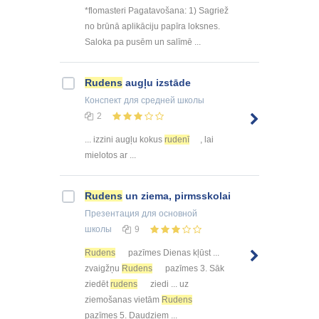
*flomasteri Pagatavošana: 1) Sagriež
no brūnā aplikāciju papīra loksnes.
Saloka pa pusēm un salīmē ...
Rudens
augļu izstāde
Конспект
для средней школы
2
... izzini augļu kokus
rudenī
, lai
mielotos ar ...
Rudens
un ziema, pirmsskolai
Презентация
для основной
школы
9
Rudens
pazīmes Dienas kļūst ...
zvaigžņu
Rudens
pazīmes 3. Sāk
ziedēt
rudens
ziedi ... uz
ziemošanas vietām
Rudens
pazīmes 5. Daudziem ...