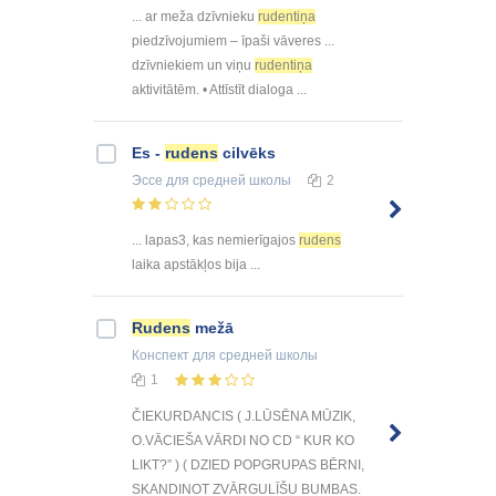
... ar meža dzīvnieku
rudentiņa
piedzīvojumiem – īpaši vāveres ...
dzīvniekiem un viņu
rudentiņa
aktivitātēm. • Attīstīt dialoga ...
Es -
rudens
cilvēks
Эссе
для средней школы
2
... lapas3, kas nemierīgajos
rudens
laika apstākļos bija ...
Rudens
mežā
Конспект
для средней школы
1
ČIEKURDANCIS ( J.LŪSĒNA MŪZIK,
O.VĀCIEŠA VĀRDI NO CD “ KUR KO
LIKT?” ) ( DZIED POPGRUPAS BĒRNI,
SKANDINOT ZVĀRGULĪŠU BUMBAS.