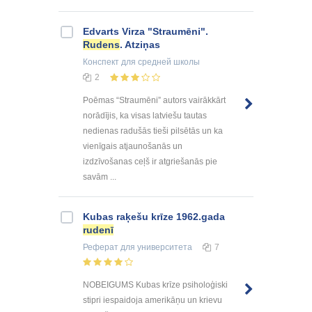
Edvarts Virza "Straumēni".
Rudens
. Atziņas
Конспект
для средней школы
2
Poēmas “Straumēni” autors vairākkārt
norādījis, ka visas latviešu tautas
nedienas radušās tieši pilsētās un ka
vienīgais atjaunošanās un
izdzīvošanas ceļš ir atgriešanās pie
savām ...
Kubas raķešu krīze 1962.gada
rudenī
Реферат
для университета
7
NOBEIGUMS Kubas krīze psiholoģiski
stipri iespaidoja amerikāņu un krievu