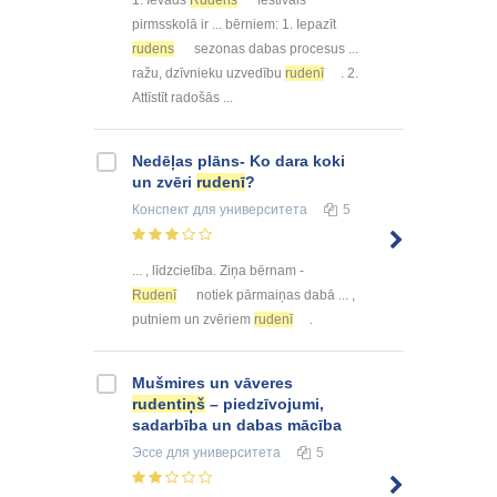
pirmsskolā ir ... bērniem: 1. Iepazīt
rudens
sezonas dabas procesus ...
ražu, dzīvnieku uzvedību
rudenī
. 2.
Attīstīt radošās ...
Nedēļas plāns- Ko dara koki
un zvēri
rudenī
?
Конспект
для университета
5
... , līdzcietība. Ziņa bērnam -
Rudenī
notiek pārmaiņas dabā ... ,
putniem un zvēriem
rudenī
.
Mušmires un vāveres
rudentiņš
– piedzīvojumi,
sadarbība un dabas mācība
Эссе
для университета
5