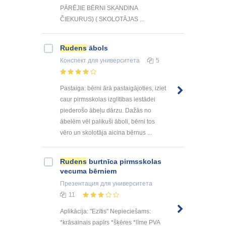
PĀRĒJIE BĒRNI SKANDINA
ČIEKURUS) ( SKOLOTĀJAS ...
Rudens
ābols
Конспект
для университета
5
Pastaiga: bērni ārā pastaigājoties, iziet
caur pirmsskolas izglītības iestādei
piederošo ābeļu dārzu. Dažās no
ābelēm vēl palikuši āboli, bērni tos
vēro un skolotāja aicina bērnus ...
Rudens
burtnīca pirmsskolas
vecuma bērniem
Презентация
для университета
11
Aplikācija: "Ezītis" Nepieciešams:
*krāsainais papīrs *šķēres *līme PVA