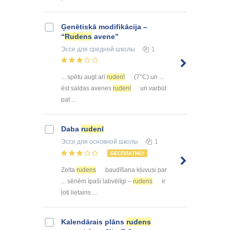
Ģenētiskā modifikācija –
“
Rudens
avene”
Эссе
для средней школы
1
... spētu augt arī
rudenī
(7°C) un ...
ēst saldas avenes
rudenī
un varbūt
pat ...
Daba
rudenī
Эссе
для основной школы
1
БЕСПЛАТНО!
Zelta
rudens
baudīšana kļuvusi par
... sēnēm īpaši labvēlīgi –
rudens
ir
ļoti lietains ...
Kalendārais plāns
rudens