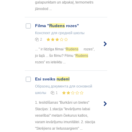
galapunktam un atpakaļ, termometrs
jānodod ...
Filma "
Rudens
rozes"
Конспект
для средней школы
2
... ” ir līdzīga filmai “
Rudens
rozes”,
jo tajā ... šo filmu? Filmu “
Rudens
rozes” es ieteiktu ...
Esi sveiks
rudenī
Образец документа
для основной
школы
1
1. Iesildīšanas "Burkāni un bietes"
Stacijas: 1.stacija "Ievārījums labai
veselībai" metam čiekurus katlos,
varam ievārījumu imunitātei. 2. stacija
"Skrējiens ar lietussargiem" ...