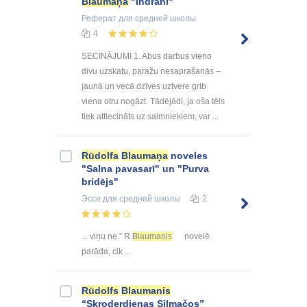
Blaumaņa
"Indrāni"
Реферат
для средней школы
4
SECINĀJUMI 1. Abus darbus vieno
divu uzskatu, paražu nesaprašanās –
jaunā un vecā dzīves uztvere grib
viena otru nogāzt. Tādējādi, ja oša tēls
tiek attiecināts uz saimniekiem, var ...
Rūdolfa
Blaumaņa
noveles
"Salna pavasarī" un "Purva
bridējs"
Эссе
для средней школы
2
... viņu ne.” R.
Blaumanis
novelē
parāda, cik ...
Rūdolfs
Blaumanis
“Skroderdienas Silmačos”