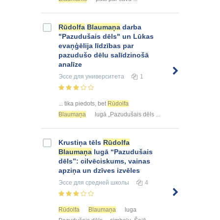
Rūdolfa
Blaumaņa
darba
"Pazudušais dēls" un Lūkas
evaņģēlija līdzības par
pazudušo dēlu salīdzinošā
analīze
Эссе
для университета
1
... tika piedots, bet
Rūdolfa
Blaumaņa
lugā „Pazudušais dēls ...
Krustiņa tēls
Rūdolfa
Blaumaņa
lugā “Pazudušais
dēls”: cilvēciskums, vainas
apziņa un dzīves izvēles
Эссе
для средней школы
4
Rūdolfa
Blaumaņa
luga