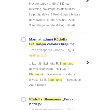
Novele „purva bridējs” 1,tēma-
mīlestība, savstarpējās att, muižas
kalpotāju dzīve. 2,Prob-Edgara brīvais
dzīvesveids, centrs-Kristīnes izvēle.
3.senatnīga valoda, dialogu daudz. ...
Mani atradumi
Rūdolfa
Blaumaņa
valodas krājumā
Эссе
для средней школы
4
... izzināt rakstnieka R.
Blaumaņa
dzīves līkločus un ... tik tuva R.
Blaumaņa
literāro darbu valoda ...
cilvēku, kā R.
Blaumanis
, rakstniece
Anna Kuzina ...
Rūdolfs
Blaumanis
„Purva
bridējs”