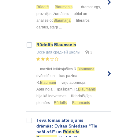
Rūdolfs
Blaumanis
– dramaturgs,
prozaiķis, žurnālists ... pētot un
analizējot
Blaumaņa
literāros
darbus, starp ...
Rūdolfs
Blaumanis
Эссе
для средней школы
3
... mazliet ielūkojušies R.
Blaumaņa
dvēselē un ... kas pazina
R.
Blaumani
viņu apbrīnoja.
Apbrīnoja ... īpašībām. R.
Blaumanis
bija kā iedvesmas ... tik brīnišķīgs
piemērs –
Rūdolfs
Blaumanis
.
Tēva lomas attēlojums
drāmās: Evitas Sniedzes "Tie
paši oši" un
Rūdolfa