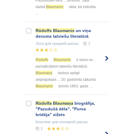
Pazudušais dēls ... simbolu. Šajā
darbā
Blaumanis
rāda, kā indivīda
...
Rūdolfs
Blaumanis
un viņa
devums latviešu literatūrā
Эссе
для средней школы
2
Rūdolfs
Blaumanis
ir viens no ...
pamatlicējiem latviešu literatūrā.
Blaumaņa
darbos spilgti
atspoguļojas ... 20. gadsimta sākumā.
Blaumanis
dzimis 1863. gada ...
Rūdolfa
Blaumaņa
biogrāfija,
"Pazudušā dēla", "Purva
bridēja" sižets
Конспект
для основной школы
2