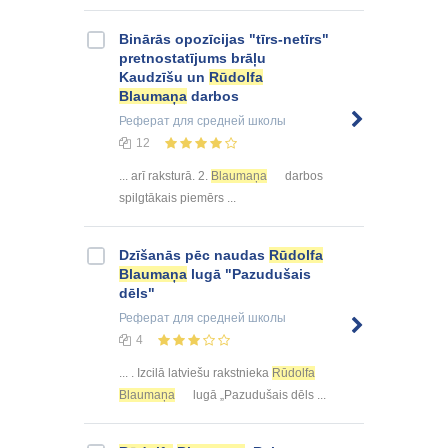
Binārās opozīcijas "tīrs-netīrs"
pretnostatījums brāļu
Kaudzīšu un
Rūdolfa
Blaumaņa
darbos
Реферат
для средней школы
12
... arī raksturā. 2.
Blaumaņa
darbos
spilgtākais piemērs ...
Dzīšanās pēc naudas
Rūdolfa
Blaumaņa
lugā "Pazudušais
dēls"
Реферат
для средней школы
4
... . Izcilā latviešu rakstnieka
Rūdolfa
Blaumaņa
lugā „Pazudušais dēls ...