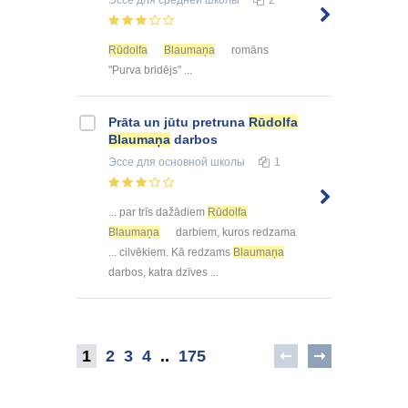
Эссе
для средней школы
2
Rūdolfa
Blaumaņa
romāns
"Purva bridējs" ...
Prāta un jūtu pretruna
Rūdolfa
Blaumaņa
darbos
Эссе
для основной школы
1
... par trīs dažādiem
Rūdolfa
Blaumaņa
darbiem, kuros redzama
... cilvēkiem. Kā redzams
Blaumaņa
darbos, katra dzīves ...
1
2
3
4
..
175