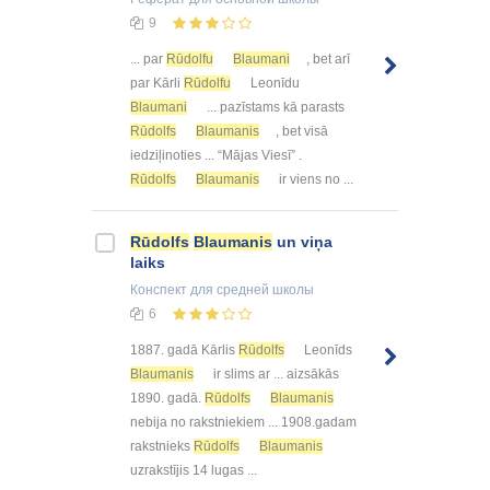
9
... par
Rūdolfu
Blaumani
, bet arī
par Kārli
Rūdolfu
Leonīdu
Blaumani
... pazīstams kā parasts
Rūdolfs
Blaumanis
, bet visā
iedziļinoties ... “Mājas Viesī” .
Rūdolfs
Blaumanis
ir viens no ...
Rūdolfs
Blaumanis
un viņa
laiks
Конспект
для средней школы
6
1887. gadā Kārlis
Rūdolfs
Leonīds
Blaumanis
ir slims ar ... aizsākās
1890. gadā.
Rūdolfs
Blaumanis
nebija no rakstniekiem ... 1908.gadam
rakstnieks
Rūdolfs
Blaumanis
uzrakstījis 14 lugas ...