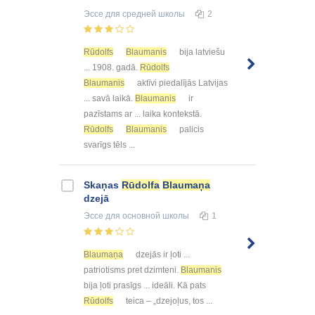
Эссе
для средней школы
2
Rūdolfs
Blaumanis
bija latviešu
... 1908. gadā.
Rūdolfs
Blaumanis
aktīvi piedalījās Latvijas
... savā laikā.
Blaumanis
ir
pazīstams ar ... laika kontekstā.
Rūdolfs
Blaumanis
palicis
svarīgs tēls ...
Skaņas
Rūdolfa
Blaumaņa
dzejā
Эссе
для основной школы
1
Blaumaņa
dzejās ir ļoti ...
patriotisms pret dzimteni.
Blaumanis
bija ļoti prasīgs ... ideāli. Kā pats
Rūdolfs
teica – „dzejoļus, tos ...