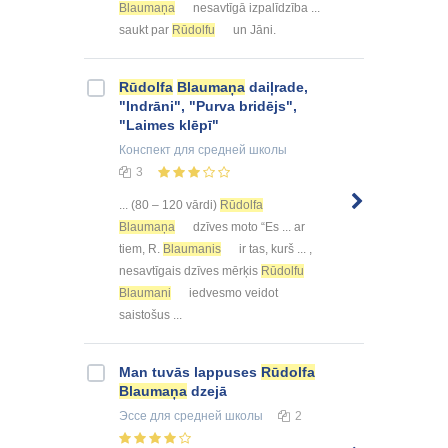
Blaumaņa
nesavtīgā izpalīdzība ...
saukt par
Rūdolfu
un Jāni.
Rūdolfa
Blaumaņa
daiļrade,
"Indrāni", "Purva bridējs",
"Laimes klēpī"
Конспект
для средней школы
3
... (80 – 120 vārdi)
Rūdolfa
Blaumaņa
dzīves moto “Es ... ar
tiem, R.
Blaumanis
ir tas, kurš ... ,
nesavtīgais dzīves mērķis
Rūdolfu
Blaumani
iedvesmo veidot
saistošus ...
Man tuvās lappuses
Rūdolfa
Blaumaņa
dzejā
Эссе
для средней школы
2