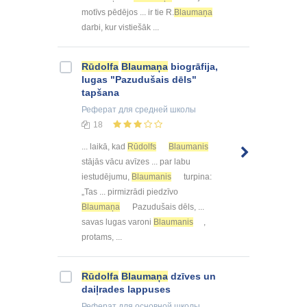
motīvs pēdējos ... ir tie R.
Blaumaņa
darbi, kur vistiešāk ...
Rūdolfa
Blaumaņa
biogrāfija,
lugas "Pazudušais dēls"
tapšana
Реферат
для средней школы
18
... laikā, kad
Rūdolfs
Blaumanis
stājās vācu avīzes ... par labu
iestudējumu,
Blaumanis
turpina:
„Tas ... pirmizrādi piedzīvo
Blaumaņa
Pazudušais dēls, ...
savas lugas varoni
Blaumanis
,
protams, ...
Rūdolfa
Blaumaņa
dzīves un
daiļrades lappuses
Реферат
для основной школы