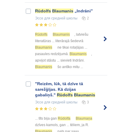
Rūdolfs
Blaumanis
„Indrāni”
Эссе
для средней школы
2
Rūdolfs
Blaumanis
, latviešu
literatūras ... literārajā šedevrā
Blaumanis
ne tikai rotaļājas ...
pasaules redzējumā.
Blaumanis
,
apvijot stāstu ... sievieti Indrāni.
Blaumanis
šo antīko mitu ...
"Reizēm, lūk, tā dzīve tā
sarežģījas. Kā dzijas
gabaliņš."
Rūdolfs
Blaumanis
Эссе
для средней школы
3
... tīts bija gan
Rūdolfa
Blaumaņa
dzīves kamols, gan ... tēliem, ja R.
Blaumanis
pats par savu ...