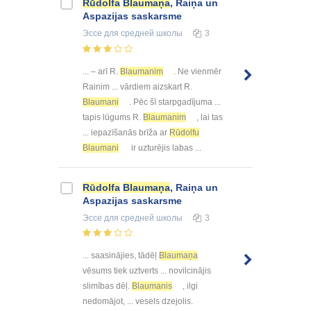
Rūdolfa
Blaumaņa
, Raiņa un
Aspazijas saskarsme
Эссе
для средней школы
3
... – arī R.
Blaumanim
. Ne vienmēr
Rainim ... vārdiem aizskart R.
Blaumani
. Pēc šī starpgadījuma ...
tapis lūgums R.
Blaumanim
, lai tas
... iepazīšanās brīža ar
Rūdolfu
Blaumani
ir uzturējis labas ...
Rūdolfa
Blaumaņa
, Raiņa un
Aspazijas saskarsme
Эссе
для средней школы
3
... saasinājies, tādēļ
Blaumaņa
vēsums tiek uztverts ... novilcinājis
slimības dēļ.
Blaumanis
, ilgi
nedomājot, ... vesels dzejolis.