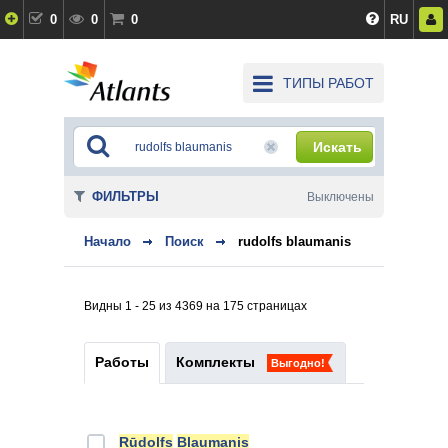
0
0
0
RU
ТИПЫ РАБОТ
Искать
ФИЛЬТРЫ
Выключены
Начало
Поиск
rudolfs blaumanis
Видны 1 - 25 из 4369 на 175 страницах
Работы
Комплекты
Выгодно!
Rūdolfs
Blaumanis