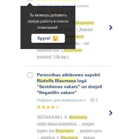
Реферат
для средней школы
14
Ты можешь добавить
любую работу в список
... „Pazudušais dēls” R.
Blaumanis
пожеланий.
raksta „Brakos”. Pats ... ) „Rakstot
„Pazudušo dēlu”
Blaumanis
Круто!
ievērojis Freitāga mācību ... var
saasināt cīņu” („
Blaumanis
tuvplānā” 109.lpp.)
Personības atklāsmes aspekti
Rūdolfa
Blaumaņa
lugā
"Sestdienas vakars" un dzejolī
"Negaidīts vakars"
Реферат
для университета
6
SECINĀJUMI 1. R.
Blaumanis
radījis tādus daiļdarbus, ... retajām
lugām, kur
Blaumanis
, parādot savu
... sliekšņa. 3.
Blaumaņa
dzejas