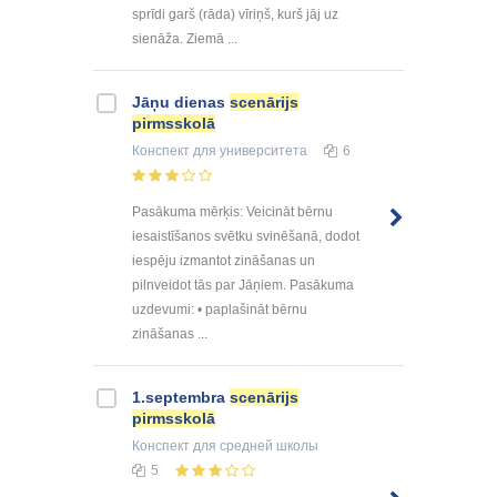
sprīdi garš (rāda) vīriņš, kurš jāj uz
sienāža. Ziemā ...
Jāņu dienas
scenārijs
pirmsskolā
Конспект
для университета
6
Pasākuma mērķis: Veicināt bērnu
iesaistīšanos svētku svinēšanā, dodot
iespēju izmantot zināšanas un
pilnveidot tās par Jāņiem. Pasākuma
uzdevumi: • paplašināt bērnu
zināšanas ...
1.septembra
scenārijs
pirmsskolā
Конспект
для средней школы
5