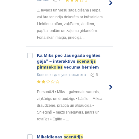
школы
7
1. Ievads un viesu sagaidīšana (Telpa
vai āra teritorija dekorēta ar krāsainiem
Lieldienu olām, zaķīšiem, ziediem,
papīra lentām un zaļumu girlandēm.
Fonā skan maiga, priecīga ...
Kā Miks pēc Jaungada eglītes
gāja” – interaktīvs
scenārijs
pirmsskolas
vecuma bērniem
Конспект
для университета
5
Personāži • Miks – galvenais varonis,
ziņkārīgs un draudzīgs • Lāsīte – Miksa
draudzene, prātīga un atsaucīga •
Sniegiņš – mazs sniegavīrs, jautrs un
rotaļīgs • Eglīte – ...
Miķeļdienas
scenārijs