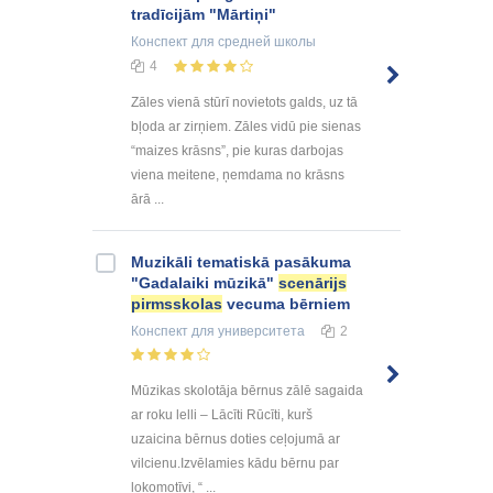
tradīcijām "Mārtiņi"
Конспект
для средней школы
4
Zāles vienā stūrī novietots galds, uz tā
bļoda ar zirņiem. Zāles vidū pie sienas
“maizes krāsns”, pie kuras darbojas
viena meitene, ņemdama no krāsns
ārā ...
Muzikāli tematiskā pasākuma
"Gadalaiki mūzikā"
scenārijs
pirmsskolas
vecuma bērniem
Конспект
для университета
2
Mūzikas skolotāja bērnus zālē sagaida
ar roku lelli – Lācīti Rūcīti, kurš
uzaicina bērnus doties ceļojumā ar
vilcienu.Izvēlamies kādu bērnu par
lokomotīvi, “ ...