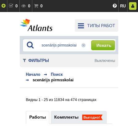
0
0
0
RU
ТИПЫ РАБОТ
Искать
ФИЛЬТРЫ
Выключены
Начало
Поиск
scenārijs pirmsskolai
Видны 1 - 25 из 11834 на 474 страницах
Работы
Комплекты
Выгодно!