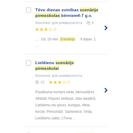
Tēvu dienas svinības
scenārijs
pirmsskolas
bērniem4-7 g.v.
Конспект
для университета
6
... : 1st. 10 min.
Scenārijs
II daļas. 1
...
Lieldienu
scenārijs
pirmsskolai
Конспект
для университета
10
Pasākuma norises vieta: bērnudārzs.
Atribūti: Pūpolu slotiņas, zīda lakatiņš,
Lieldienu olu grozs, bungas, ritma
kociņi. Personāži: Saimniece, Vista,
Lieldienu zaķis. ( Fona ...