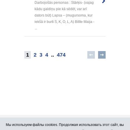
Darbojošās personas : Stārķis- (vajag
kādu galdiņu pie kā sēdēt, var arī
dators būt) Lapsa – (mugursoma, kur
iekšā ir burti S, K, O, L, A) Bitīte Maija -
...
1
2
3
4
..
474
Мы используем файлы cookies. Продолжая использовать этот сайт, вы
Про Atlants.lv
Реклама