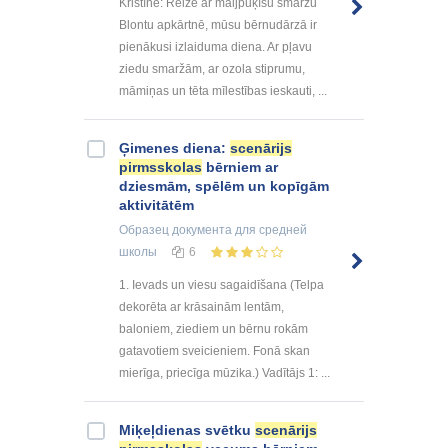
Kristīne: Reizē ar maijpuķīšu smaržu
Blontu apkārtnē, mūsu bērnudārzā ir
pienākusi izlaiduma diena. Ar pļavu
ziedu smaržām, ar ozola stiprumu,
māmiņas un tēta mīlestības ieskauti, ...
Ģimenes diena:
scenārijs
pirmsskolas
bērniem ar
dziesmām, spēlēm un kopīgām
aktivitātēm
Образец документа
для средней
школы
6
1. Ievads un viesu sagaidīšana (Telpa
dekorēta ar krāsainām lentām,
baloniem, ziediem un bērnu rokām
gatavotiem sveicieniem. Fonā skan
mierīga, priecīga mūzika.) Vadītājs 1: ...
Miķeļdienas svētku
scenārijs