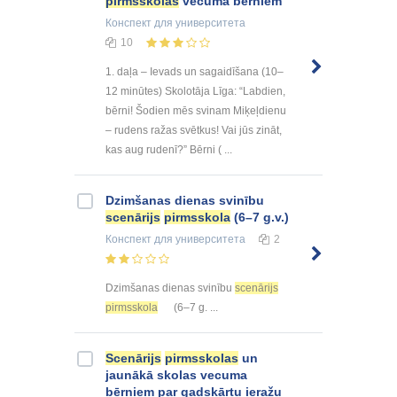
pirmsskolas
vecuma bērniem
Конспект
для университета
10
1. daļa – Ievads un sagaidīšana (10–
12 minūtes) Skolotāja Līga: “Labdien,
bērni! Šodien mēs svinam Miķeļdienu
– rudens ražas svētkus! Vai jūs zināt,
kas aug rudenī?” Bērni ( ...
Dzimšanas dienas svinību
scenārijs
pirmsskola
(6–7 g.v.)
Конспект
для университета
2
Dzimšanas dienas svinību
scenārijs
pirmsskola
(6–7 g. ...
Scenārijs
pirmsskolas
un
jaunākā skolas vecuma
bērniem par gadskārtu ieražu