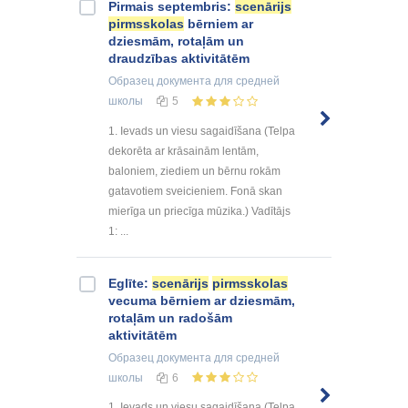
Pirmais septembris:
scenārijs
pirmsskolas
bērniem ar
dziesmām, rotaļām un
draudzības aktivitātēm
Образец документа
для средней
школы
5
1. Ievads un viesu sagaidīšana (Telpa
dekorēta ar krāsainām lentām,
baloniem, ziediem un bērnu rokām
gatavotiem sveicieniem. Fonā skan
mierīga un priecīga mūzika.) Vadītājs
1: ...
Eglīte:
scenārijs
pirmsskolas
vecuma bērniem ar dziesmām,
rotaļām un radošām
aktivitātēm
Образец документа
для средней
школы
6
1. Ievads un viesu sagaidīšana (Telpa