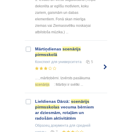
dekorēta ar eglīšu motīviem, koku
zariem, gaismām un dabas
elementiem. Fonā skan mierīga
ziemas vai Ziemassvētku noskaņai
atbilstoša mūzika.) ...
Mārtiņdienas
scenārijs
pirmsskolā
Конспект
для университета
5
... , mārtiņbērni. Izvērsts pasākuma
scenārijs
: Mārtiņi ir svētki ...
Lieldienas Dārzā:
scenārijs
pirmsskolas
vecuma bērniem
ar dziesmām, rotaļām un
radošām aktivitātēm
Образец документа
для средней