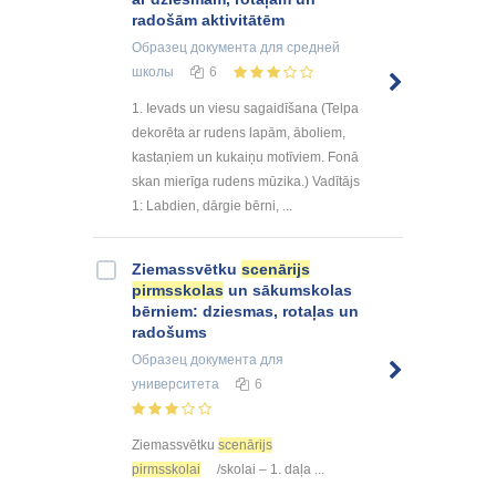
radošām aktivitātēm
Образец документа
для средней
школы
6
1. Ievads un viesu sagaidīšana (Telpa
dekorēta ar rudens lapām, āboliem,
kastaņiem un kukaiņu motīviem. Fonā
skan mierīga rudens mūzika.) Vadītājs
1: Labdien, dārgie bērni, ...
Ziemassvētku
scenārijs
pirmsskolas
un sākumskolas
bērniem: dziesmas, rotaļas un
radošums
Образец документа
для
университета
6
Ziemassvētku
scenārijs
pirmsskolai
/skolai – 1. daļa ...