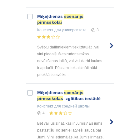
Miķeļdienas
scenārijs
pirmsskolai
Конспект
для университета
3
Svētku dalībniekiem tiek iztaujāti, vai
viņi piedalījušies rudens ražas
novākšanas talkā, vai visi darbi laukos
ir apdarīti. Pēc tam tiek aicināti nākt
priekšā tie svētku ...
Miķeļdienas
scenārijs
pirmsskolas
izglītības iestādē
Конспект
для средней школы
4
Bet vai jūs zināt, kas ir Jumis? Es jums
pastāstīšu, ko senie latvieši sauca par
Jumi. Viņi iedomājās, ka Jumis ir mazs,