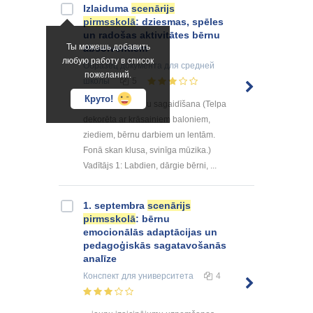
Izlaiduma
scenārijs
pirmsskolā
: dziesmas, spēles
un radošas aktivitātes bērnu
Ты можешь добавить
absolventiem
любую работу в список
Образец документа
для средней
пожеланий.
школы
5
Круто!
1. Ievads un viesu sagaidīšana (Telpa
dekorēta ar krāsainiem baloniem,
ziediem, bērnu darbiem un lentām.
Fonā skan klusa, svinīga mūzika.)
Vadītājs 1: Labdien, dārgie bērni, ...
1. septembra
scenārijs
pirmsskolā
: bērnu
emocionālās adaptācijas un
pedagoģiskās sagatavošanās
analīze
Конспект
для университета
4