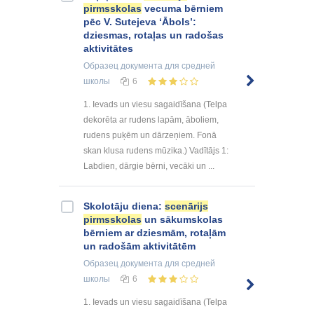
pirmsskolas
vecuma bērniem
pēc V. Sutejeva ‘Ābols’:
dziesmas, rotaļas un radošas
aktivitātes
Образец документа
для средней
школы
6
1. Ievads un viesu sagaidīšana (Telpa
dekorēta ar rudens lapām, āboliem,
rudens puķēm un dārzeņiem. Fonā
skan klusa rudens mūzika.) Vadītājs 1:
Labdien, dārgie bērni, vecāki un ...
Skolotāju diena:
scenārijs
pirmsskolas
un sākumskolas
bērniem ar dziesmām, rotaļām
un radošām aktivitātēm
Образец документа
для средней
школы
6
1. Ievads un viesu sagaidīšana (Telpa