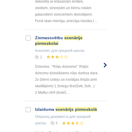
dekorēta ar krāsainām lentām,
ziediem, sirsniņām un bērnu rokām
gatavotiem sveicieniem skolotājiem.
Fonā skan mierīga, priecīga mūzika.) ...
Ziemassvētku
scenārijs
pirmsskolai
Конспект
для средней школы
2
Dziesma: ’’Rūķu dziesma!’’ Rūķis
dziesmu dziedādams rūķu darbus dara
2x (bērni izdejo un nostājas līnijās pret
skatītājiem) 1.Sniegu tīra!(švik, švik...)
2.Malku cērt! (krakš, ...
Izlaiduma
scenārijs
pirmsskolā
Образец документа
для средней
школы
6