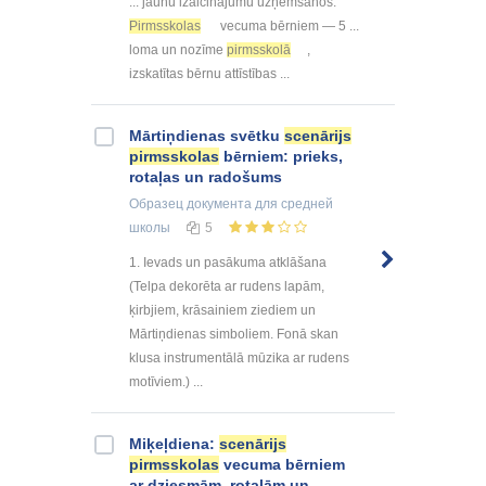
... jaunu izaicinājumu uzņemšanos.
Pirmsskolas
vecuma bērniem — 5 ...
loma un nozīme
pirmsskolā
,
izskatītas bērnu attīstības ...
Mārtiņdienas svētku
scenārijs
pirmsskolas
bērniem: prieks,
rotaļas un radošums
Образец документа
для средней
школы
5
1. Ievads un pasākuma atklāšana
(Telpa dekorēta ar rudens lapām,
ķirbjiem, krāsainiem ziediem un
Mārtiņdienas simboliem. Fonā skan
klusa instrumentālā mūzika ar rudens
motīviem.) ...
Miķeļdiena:
scenārijs
pirmsskolas
vecuma bērniem
ar dziesmām, rotaļām un