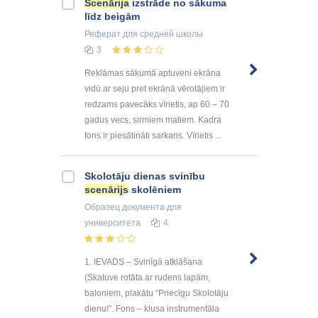
Scenārija
izstrāde no sākuma
līdz beigām
Реферат
для средней школы
3
Reklāmas sākumā aptuveni ekrāna
vidū ar seju pret ekrānā vērotājiem ir
redzams pavecāks vīrietis, ap 60 – 70
gadus vecs, sirmiem matiem. Kadra
fons ir piesātināti sarkans. Vīrietis ...
Skolotāju dienas svinību
scenārijs
skolēniem
Образец документа
для
университета
4
1. IEVADS – Svinīgā atklāšana
(Skatuve rotāta ar rudens lapām,
baloniem, plakātu “Priecīgu Skolotāju
dienu!”. Fons – klusa instrumentāla