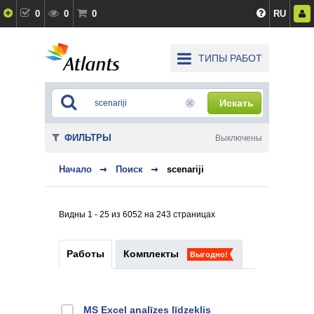
0
0
0
RU
ТИПЫ РАБОТ
Искать
ФИЛЬТРЫ
Выключены
Начало
Поиск
scenariji
Видны 1 - 25 из 6052 на 243 страницах
Работы
Комплекты
Выгодно!
MS Excel analīzes līdzeklis