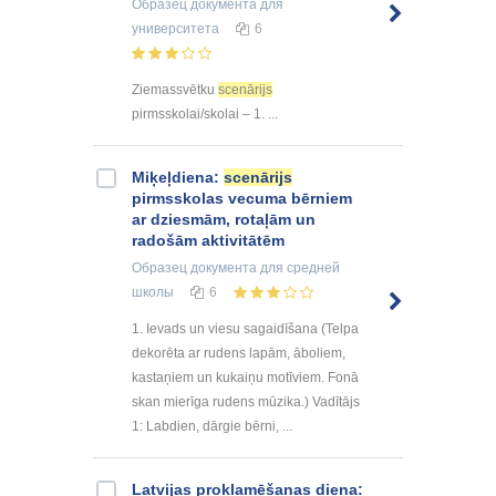
Образец документа
для
университета
6
Ziemassvētku
scenārijs
pirmsskolai/skolai – 1. ...
Miķeļdiena:
scenārijs
pirmsskolas vecuma bērniem
ar dziesmām, rotaļām un
radošām aktivitātēm
Образец документа
для средней
школы
6
1. Ievads un viesu sagaidīšana (Telpa
dekorēta ar rudens lapām, āboliem,
kastaņiem un kukaiņu motīviem. Fonā
skan mierīga rudens mūzika.) Vadītājs
1: Labdien, dārgie bērni, ...
Latvijas proklamēšanas diena: