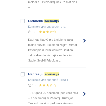
melodija. Divi vadītāji nāk uz skatuves
ar ...
Lieldienu
scenārijs
Конспект
для университета
13
Kaut kas klauvē pie Lieldienu zaķa
mājas durvīm. Lieldienu zaķis: Dzirdat,
kas tur pie durvīm klauvē? Lieldienu
zaķis atver durvis, tajās saule stāv.
Saule: Sveiki! Priecīgas ...
Represiju
scenārijs
Конспект
для средней школы
15
1917.gada 20.decembrī (pēc vecā stila
– 7.decembrī) ar Padomju Krievijas
Tautas komisāru padomes lēmumu