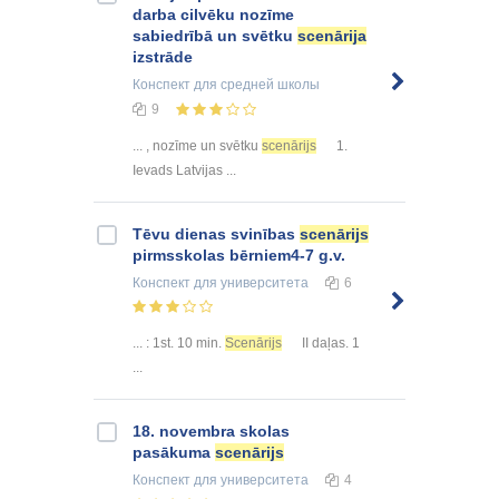
darba cilvēku nozīme
sabiedrībā un svētku
scenārija
izstrāde
Конспект
для средней школы
9
... , nozīme un svētku
scenārijs
1.
Ievads Latvijas ...
Tēvu dienas svinības
scenārijs
pirmsskolas bērniem4-7 g.v.
Конспект
для университета
6
... : 1st. 10 min.
Scenārijs
II daļas. 1
...
18. novembra skolas
pasākuma
scenārijs
Конспект
для университета
4