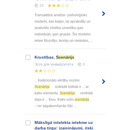
23
Transaktīvā analīze- psiholoģisks
modelis, kas kalpo, lai aprakstītu un
analizētu cilvēka uzvedību gan
individuāli, gan grupās. Šis modelis
ietver filozofiju, teoriju un metodes, ...
Krustības.
Scenārijs
Эссе
для университета
3
... tradicionālo vērtību nozīmi.
Scenārija
izstrādē būtiski ir ... ar
katru elementu.
Scenārija
centrālā
daļa ir ... fonu. Katrs solis
scenārijā
– no sagatavošanās līdz ...
Mākslīgā intelekta ietekme uz
darba tirgu: izaicinājumi, riski