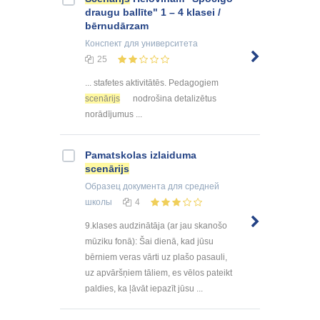
draugu ballīte" 1 – 4 klasei /
bērnudārzam
Конспект
для университета
25
... stafetes aktivitātēs. Pedagogiem
scenārijs
nodrošina detalizētus
norādījumus ...
Pamatskolas izlaiduma
scenārijs
Образец документа
для средней
школы
4
9.klases audzinātāja (ar jau skanošo
mūziku fonā): Šai dienā, kad jūsu
bērniem veras vārti uz plašo pasauli,
uz apvāršņiem tāliem, es vēlos pateikt
paldies, ka ļāvāt iepazīt jūsu ...