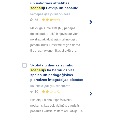
un nākotnes attīstības
scenāriji
Latvijā un pasaulē
Реферат
для университета
55
Mākslīgais intelekts (MI) pēdējās
desmitgades laikā ir kļuvis par vienu
no straujāk attīstītajām tehnoloģiju
jomām, būtiski ietekmējot gan darba
tirgu, gan ekonomikas struktūru, ...
Skolotāju dienas svinību
scenārijs
kā bērnu dzīves
spēles un pedagoģiskās
pieredzes integrācijas piemērs
Конспект
для университета
10
Skolotāju diena ir īpašs svētku
notikums, kas tiek atzīmēts daudzās
pasaules valstīs, tostarp arī Latvijā. Tā