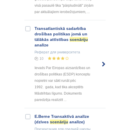
visā pasaulē tika "pārpludināti" ziņām
par aktuālajiem ierobežojumiem, ...
Transatlantiskā sadarbība
drošības politikas jomā un
tālākās attīstības
scenāriju
analīze
Реферат
для университета
10
Ievads Par Eiropas aizsardzības un
drošības politikas (ESDP) konceptu
nopietni var sākt runāt pēc
1992. gada, kad tika akceptēts
Māstrihtas līgums. Dokuments
paredzēja realizēt ...
E.Berne Transaktīvā analīze
(dzīves
scenāriju
analīze)
Презентация
для средней школы