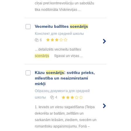
cīņai pret kontrrevolūciju un sabotāžu
tika nodibināta Viskrievijas ...
Vecmeitu ballītes
scenārijs
Конспект
для средней школы
6
... detalizēts vecmeitu ballītes
scenārijs
līgavai un viņas ...
Kāzu
scenārijs
: svētku prieks,
mīlestība un neaizmirstami
mirkļi
Образец документа
для средней
школы
4
1. Ievads un viesu sagaidīšana (Telpa
dekorēta ar baltām, zeltītām un
sarkanām krāsām, ziediem, svecēm un
romantisku apgaismojumu. Fonā –