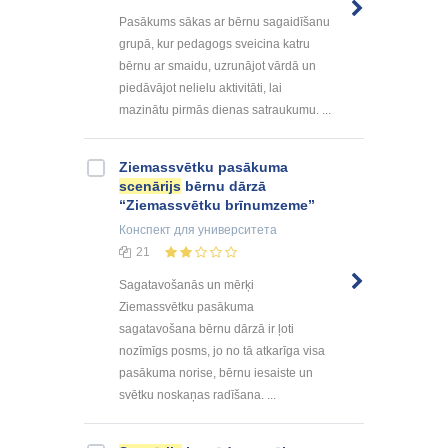
Pasākums sākas ar bērnu sagaidīšanu
grupā, kur pedagogs sveicina katru
bērnu ar smaidu, uzrunājot vārdā un
piedāvājot nelielu aktivitāti, lai
mazinātu pirmās dienas satraukumu. ...
Ziemassvētku pasākuma
scenārijs
bērnu dārzā
“Ziemassvētku brīnumzeme”
Конспект
для университета
21
Sagatavošanās un mērķi
Ziemassvētku pasākuma
sagatavošana bērnu dārzā ir ļoti
nozīmīgs posms, jo no tā atkarīga visa
pasākuma norise, bērnu iesaiste un
svētku noskaņas radīšana. ...