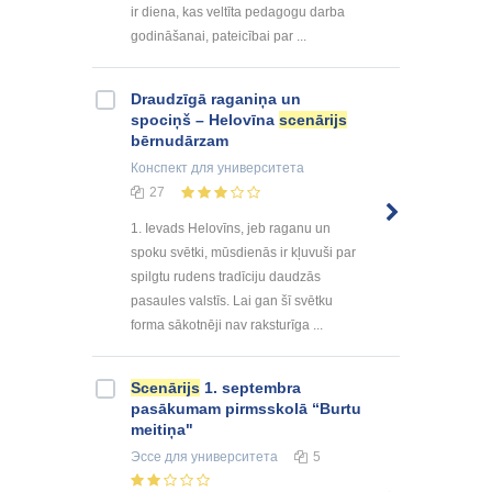
ir diena, kas veltīta pedagogu darba
godināšanai, pateicībai par ...
Draudzīgā raganiņa un
spociņš – Helovīna
scenārijs
bērnudārzam
Конспект
для университета
27
1. Ievads Helovīns, jeb raganu un
spoku svētki, mūsdienās ir kļuvuši par
spilgtu rudens tradīciju daudzās
pasaules valstīs. Lai gan šī svētku
forma sākotnēji nav raksturīga ...
Scenārijs
1. septembra
pasākumam pirmsskolā “Burtu
meitiņa"
Эссе
для университета
5