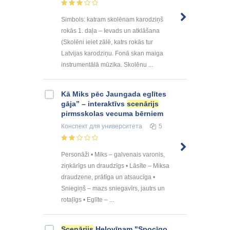
Simbols: katram skolēnam karodziņš
rokās 1. daļa – Ievads un atklāšana
(Skolēni ieiet zālē, katrs rokās tur
Latvijas karodziņu. Fonā skan maiga
instrumentālā mūzika. Skolēnu ...
Kā Miks pēc Jaungada eglītes
gāja” – interaktīvs
scenārijs
pirmsskolas vecuma bērniem
Конспект
для университета
5
Personāži • Miks – galvenais varonis,
ziņkārīgs un draudzīgs • Lāsīte – Miksa
draudzene, prātīga un atsaucīga •
Sniegiņš – mazs sniegavīrs, jautrs un
rotaļīgs • Eglīte – ...
Scenārijs
Helovīnam "Spocīgo