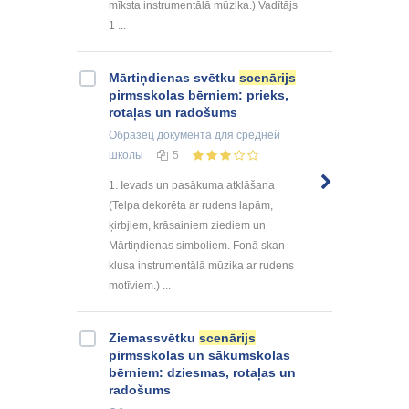
mīksta instrumentālā mūzika.) Vadītājs
1 ...
Mārtiņdienas svētku
scenārijs
pirmsskolas bērniem: prieks,
rotaļas un radošums
Образец документа
для средней
школы
5
1. Ievads un pasākuma atklāšana
(Telpa dekorēta ar rudens lapām,
ķirbjiem, krāsainiem ziediem un
Mārtiņdienas simboliem. Fonā skan
klusa instrumentālā mūzika ar rudens
motīviem.) ...
Ziemassvētku
scenārijs
pirmsskolas un sākumskolas
bērniem: dziesmas, rotaļas un
radošums