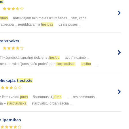
as
esībās
noteiktajam minimālās izturēšanās ... tam, kāds
 attiecībā ... ieguldītājam ir
tiesības
uz šīs puses ...
onspekts
 • Juridiskā izpratnē jēdziens „
tiesību
avoti” nozīmē ...
avotu uzskaitījums, taču praksē par
starptautisko
tiesību
...
liskajās
tiesībās
z četru veidu
jūras
šaurumus: 1)
jūras
... – res communis.
ija –
starptautiska
starpvalstu organizācija ...
o īpatnības