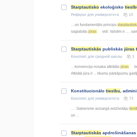
Starptautisko
ekoloģisko
tiesī
Реферат
для университета
10
... un fundamentāls princips
starptautisk
saglabātu
jūras
vidi. Valstīm ir ... ,
Starptautiskās
publiskās
jūras
Конспект
для средней школы
3
... konvencija nosaka atklātās
jūras
li
Atklātā jūra ir ... likumu pārkāpumu gad
Konstitucionālo
tiesību
, admini
Конспект
для университета
73
... : Satversme aizsargā iedzīvotāju
ties
un ...
Starptautiskās
apdrošināšana