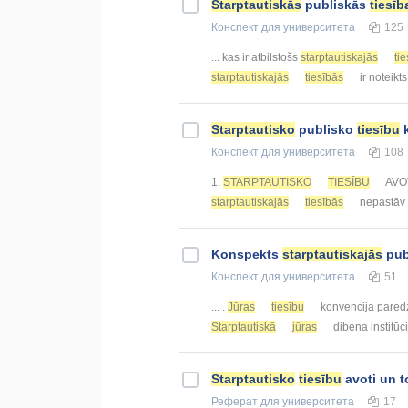
Starptautiskās
publiskās
tiesīb
Конспект
для университета
125
... kas ir atbilstošs
starptautiskajās
ti
starptautiskajās
tiesībās
ir noteikts
Starptautisko
publisko
tiesību
k
Конспект
для университета
108
1.
STARPTAUTISKO
TIESĪBU
AVOTI
starptautiskajās
tiesībās
nepastāv 
Konspekts
starptautiskajās
pub
Конспект
для университета
51
... .
Jūras
tiesību
konvencija pared
Starptautiskā
jūras
dibena institūc
Starptautisko
tiesību
avoti un t
Реферат
для университета
17