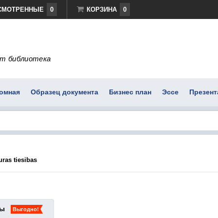
СМОТРЕННЫЕ
0
КОРЗИНА
0
т библиотека
омная
Образец документа
Бизнес план
Эссе
Презент
uras tiesibas
ты
Выгодно!