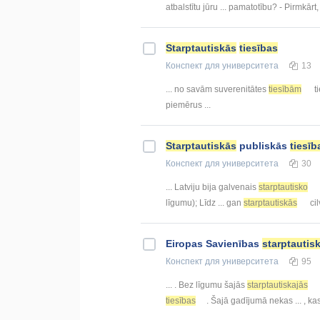
atbalstītu jūru ... pamatotību? - Pirmkārt
Starptautiskās
tiesības
Конспект
для университета
13
... no savām suverenitātes
tiesībām
ti
piemērus ...
Starptautiskās
publiskās
tiesīb
Конспект
для университета
30
... Latviju bija galvenais
starptautisko
līgumu); Līdz ... gan
starptautiskās
ci
Eiropas Savienības
starptautis
Конспект
для университета
95
... . Bez līgumu šajās
starptautiskajās
tiesības
. Šajā gadījumā nekas ... , k