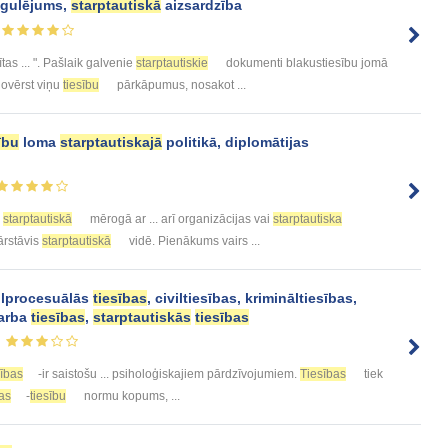
egulējums,
starptautiskā
aizsardzība
ītas ... ". Pašlaik galvenie
starptautiskie
dokumenti blakustiesību jomā
ovērst viņu
tiesību
pārkāpumus, nosakot ...
ību
loma
starptautiskajā
politikā, diplomātijas
u
starptautiskā
mērogā ar ... arī organizācijas vai
starptautiska
ārstāvis
starptautiskā
vidē. Pienākums vairs ...
ilprocesuālās
tiesības
, civiltiesības, krimināltiesības,
darba
tiesības
,
starptautiskās
tiesības
ības
-ir saistošu ... psiholoģiskajiem pārdzīvojumiem.
Tiesības
tiek
bas
-
tiesību
normu kopums, ...