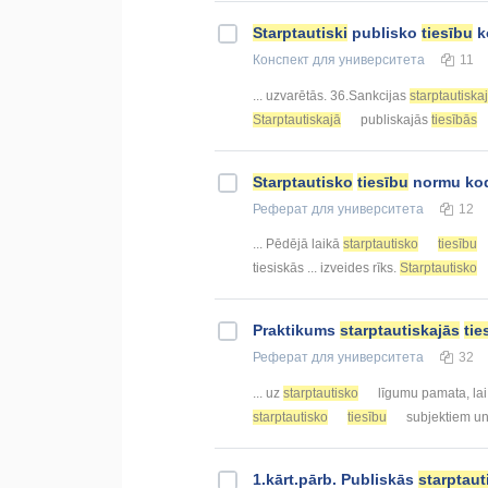
Starptautiski
publisko
tiesību
k
Конспект
для университета
11
... uzvarētās. 36.Sankcijas
starptautiska
Starptautiskajā
publiskajās
tiesībās
Starptautisko
tiesību
normu kodi
Реферат
для университета
12
... Pēdējā laikā
starptautisko
tiesību
tiesiskās ... izveides rīks.
Starptautisko
Praktikums
starptautiskajās
tie
Реферат
для университета
32
... uz
starptautisko
līgumu pamata, la
starptautisko
tiesību
subjektiem un 
1.kārt.pārb. Publiskās
starptaut