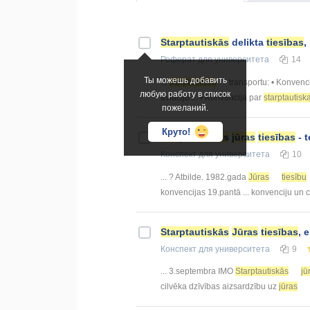
Starptautiskās
delikta
tiesības
,
Реферат
для университета
14
Ты можешь добавить
...
starptautisko
transportu: • Konvenc
любую работу в список
aviāciju ... • Konvencija par
starptautisk
пожеланий.
Круто!
Starptautiskās
jūras
tiesības
- t
Конспект
для университета
10
... ? Atbilde. 1982.gada
Jūras
tiesību
konvencijas 19.pantā ... konvenciju un 
Starptautiskās
Jūras
tiesības
, 
Конспект
для университета
9
... 3.septembra IMO
Starptautiskās
jū
cilvēka dzīvības aizsardzību uz
jūras