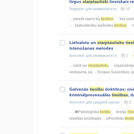
tirgus
starptautiski
tiesiskais r
Реферат
для университета
15
... parasti saprot kā
tiesības
, kas saist
... - blakustiesību īpašnieka
tiesības
n
Lielvalstu un
starptautisko
ties
īstenošanas metodes
Конспект
для университета
2
... valsti vai
starptautisku
organizācij
veidojuma, kā, ... Eiropas Savienības, p
Galvenās
tiesību
doktrīnas; civ
kriminālprocesuālās
tiesības
, 
Конспект
для средней школы
2
... . ❻Psiholoģiska
tiesību
teorija
Ties
iedalītas pozitīvajās ... a)Pozitīvās
tiesī