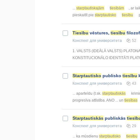
...
starptautiskajām
tiesībām
, ar la
pieskaitīt pie
starptautisko
tiesību
p
Tiesību
vēstures,
tiesību
filozo
Конспект
для университета
52
1. VALSTS (IDEĀLĀ VALSTS) PLATO
KONSTITUCIONĀLO IDENTITĀTI PLATONS • 
Starptautisko
publisko
tiesību
k
Конспект
для университета
43
... aparteīdu (t.sk.
starptautiskās
krimi
progresīva attīstība. ANO ... un
tiesības
Starptautiskās
publiskās
tiesīb
Конспект
для университета
29
... ka mūsdienu
starptautisko
tiesību