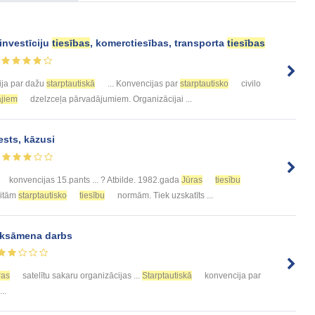
 investīciju
tiesības
, komerctiesības, transporta
tiesības
ija par dažu
starptautiskā
... Konvencijas par
starptautisko
civilo
ajiem
dzelzceļa pārvadājumiem. Organizācijai ...
ests, kāzusi
konvencijas 15.pants ... ? Atbilde. 1982.gada
Jūras
tiesību
citām
starptautisko
tiesību
normām. Tiek uzskatīts ...
eksāmena darbs
ras
satelītu sakaru organizācijas ...
Starptautiskā
konvencija par
...