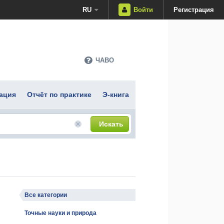
RU
Войти
Регистрация
ЧАВО
ация
Отчёт по практике
Э-книга
Искать
Все категории
Точные науки и природа