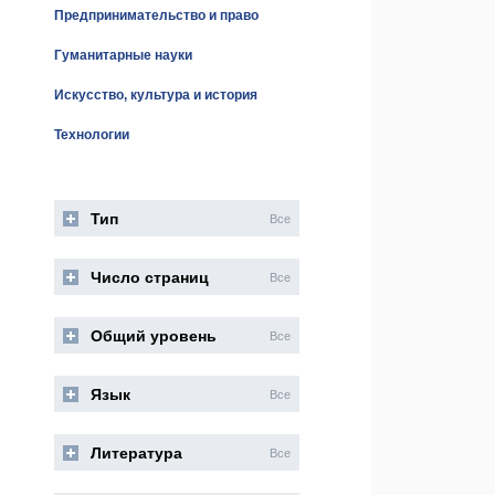
Предпринимательство и право
Гуманитарные науки
Искусство, культура и история
Технологии
Тип
Все
Число страниц
Все
Общий уровень
Все
Язык
Все
Литература
Все