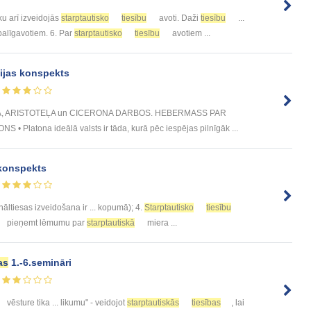
iku arī izveidojās
starptautisko
tiesību
avoti. Daži
tiesību
...
alīgavotiem. 6. Par
starptautisko
tiesību
avotiem ...
fijas konspekts
NA, ARISTOTEĻA un CICERONA DARBOS. HEBERMASS PAR
Platona ideālā valsts ir tāda, kurā pēc iespējas pilnīgāk ...
onspekts
nāltiesas izveidošana ir ... kopumā); 4.
Starptautisko
tiesību
pieņemt lēmumu par
starptautiskā
miera ...
as
1.-6.semināri
vēsture tika ... likumu" - veidojot
starptautiskās
tiesības
, lai