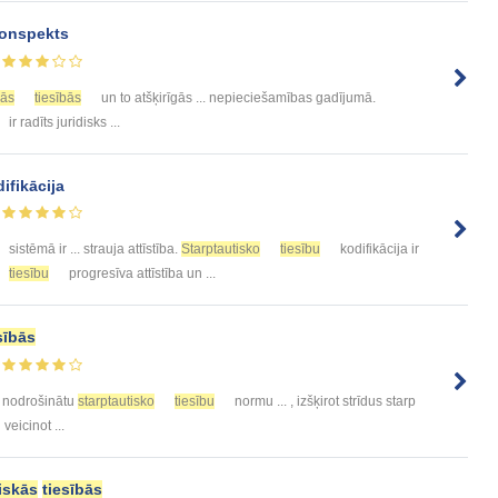
onspekts
jās
tiesībās
un to atšķirīgās ... nepieciešamības gadījumā.
ir radīts juridisks ...
fikācija
sistēmā ir ... strauja attīstība.
Starptautisko
tiesību
kodifikācija ir
tiesību
progresīva attīstība un ...
sībās
i nodrošinātu
starptautisko
tiesību
normu ... , izšķirot strīdus starp
veicinot ...
iskās
tiesībās