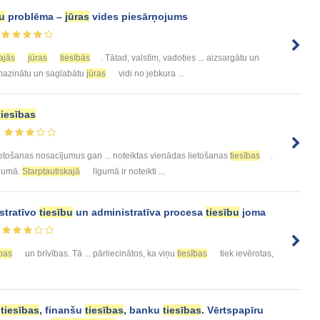
bu
problēma –
jūras
vides piesārņojums
ajās
jūras
tiesībās
. Tātad, valstīm, vadoties ... aizsargātu un
 samazinātu un saglabātu
jūras
vidi no jebkura ...
tiesības
etošanas nosacījumus gan ... noteiktas vienādas lietošanas
tiesības
.
ījumā.
Starptautiskajā
līgumā ir noteikti ...
stratīvo
tiesību
un administratīva procesa
tiesību
joma
ības
un brīvības. Tā ... pārliecinātos, ka viņu
tiesības
tiek ievērotas,
s
tiesības
, finanšu
tiesības
, banku
tiesības
. Vērtspapīru