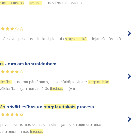
,
starptautiskās
tiesības
nav izdomājis viens ...
esāt savus pilsoņus ... ir tikusi pieļauta
starptautiskā
iejaukšanās – kā
as
- otrajam kontroldarbam
tiesību
normu pārkāpums, ... tika pārkāpta virkne
starptautisko
lvēktiesības, gan humanitārās
tiesības
(var ...
kās
privāttiesības un
starptautiskais
process
privāttiesībās mēs skatītos ... solis – jānosaka piemērojamās
as ir piemērojamās
tiesībās