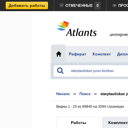
Добавить работы
ОТМЕЧЕННЫЕ
0
ПРО
интерне
Реферат
Конспект
Дипл
Начало
Поиск
starptautiskas j
Видны 1 - 25 из 89840 на 3594 страницах
Работы
Комплек