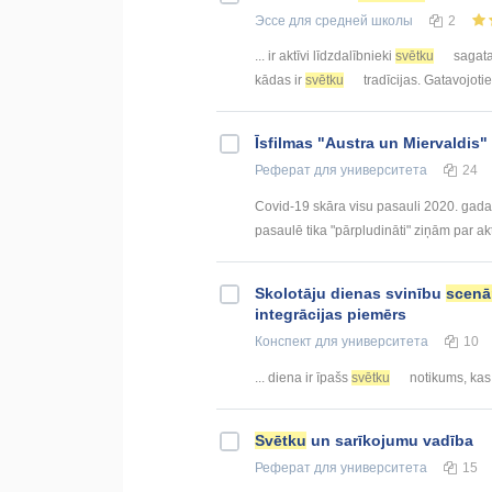
Эссе
для средней школы
2
... ir aktīvi līdzdalībnieki
svētku
sagata
kādas ir
svētku
tradīcijas. Gatavojotie
Īsfilmas "Austra un Miervaldis
Реферат
для университета
24
Covid-19 skāra visu pasauli 2020. gada 
pasaulē tika "pārpludināti" ziņām par ak
Skolotāju dienas svinību
scenār
integrācijas piemērs
Конспект
для университета
10
... diena ir īpašs
svētku
notikums, kas t
Svētku
un sarīkojumu vadība
Реферат
для университета
15