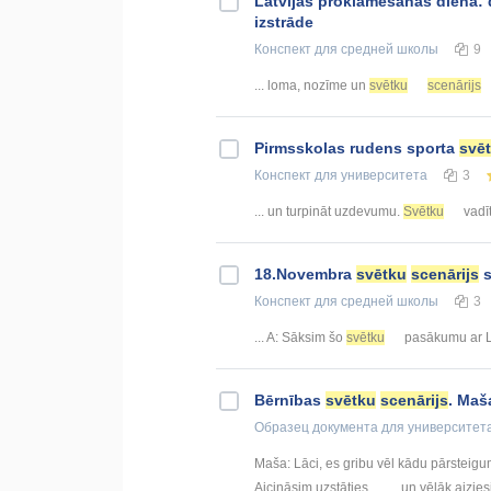
Latvijas proklamēšanas diena: 
izstrāde
Конспект
для средней школы
9
... loma, nozīme un
svētku
scenārijs
Pirmsskolas rudens sporta
svē
Конспект
для университета
3
... un turpināt uzdevumu.
Svētku
vadīt
18.Novembra
svētku
scenārijs
s
Конспект
для средней школы
3
... A: Sāksim šo
svētku
pasākumu ar Lat
Bērnības
svētku
scenārijs
. Maš
Образец документа
для университет
Maša: Lāci, es gribu vēl kādu pārsteigum
Aicināsim uzstāties …… un vēlāk aiziesi