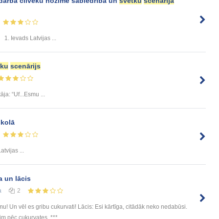
darba cilvēku nozīme sabiedrībā un
svētku
scenārija
1. Ievads Latvijas ...
tku
scenārijs
āja: “Uf...Esmu ...
kolā
vijas ...
a un lācis
а
2
u! Un vēl es gribu cukurvati! Lācis: Esi kārtīga, citādāk neko nedabūsi.
m pēc cukurvates. *** ...