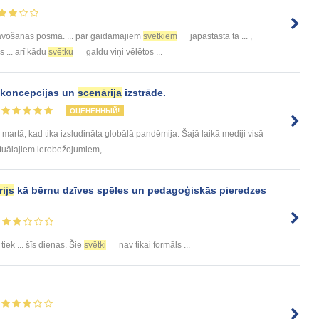
vošanās posmā. ... par gaidāmajiem
svētkiem
jāpastāsta tā ... ,
s ... arī kādu
svētku
galdu viņi vēlētos ...
" koncepcijas un
scenārija
izstrāde.
ОЦЕНЕННЫЙ!
martā, kad tika izsludināta globālā pandēmija. Šajā laikā mediji visā
tuālajiem ierobežojumiem, ...
ijs
kā bērnu dzīves spēles un pedagoģiskās pieredzes
iek ... šīs dienas. Šie
svētki
nav tikai formāls ...