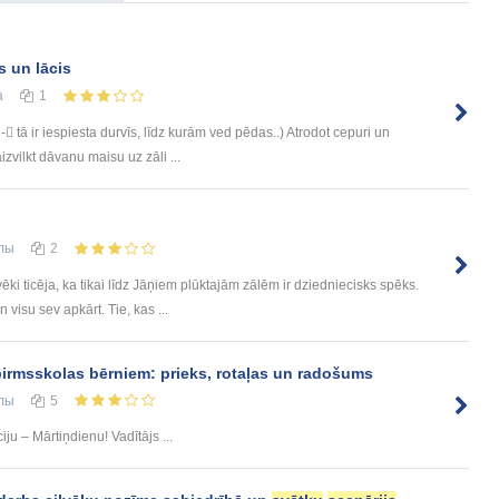
s un lācis
а
1
- tā ir iespiesta durvīs, līdz kurām ved pēdas..) Atrodot cepuri un
zvilkt dāvanu maisu uz zāli ...
лы
2
ēki ticēja, ka tikai līdz Jāņiem plūktajām zālēm ir dziedniecisks spēks.
visu sev apkārt. Tie, kas ...
irmsskolas bērniem: prieks, rotaļas un radošums
лы
5
iju – Mārtiņdienu! Vadītājs ...