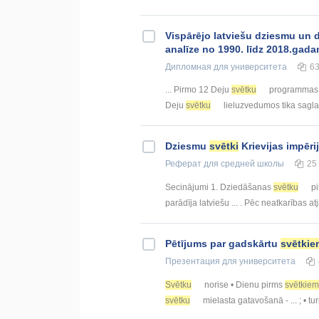
Vispārējo latviešu dziesmu un 
analīze no 1990. līdz 2018.gad
Дипломная
для университета
6
... Pirmo 12 Deju
svētku
programmas ti
Deju
svētku
lieluzvedumos tika sagla
Dziesmu
svētki
Krievijas impērij
Реферат
для средней школы
25
Secinājumi 1. Dziedāšanas
svētku
pi
parādīja latviešu ... . Pēc neatkarības 
Pētījums par gadskārtu
svētkie
Презентация
для университета
Svētku
norise • Dienu pirms
svētkiem
svētku
mielasta gatavošanā - ... ; • t