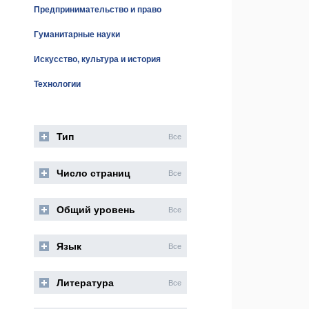
Предпринимательство и право
Гуманитарные науки
Искусство, культура и история
Технологии
Тип
Все
Число страниц
Все
Общий уровень
Все
Язык
Все
Литература
Все