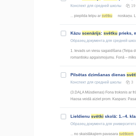
Конспект
для средней школы
19
... piepilda telpu ar
svētku
noskaņu. Līg
Kāzu
scenārijs
:
svētku
prieks, m
Образец документа
для средней шко
1. Ievads un viesu sagaidīšana (Telpa 
romantisku apgaismojumu. Fonā – mīksta 
Pilsētas dzimšanas dienas
svēt
Конспект
для средней школы
3
(3.DAĻA Mūsdienas) Fona troksnis ar frā
Haosa veidā aiziet prom. Kaspars: Pasaul
Lieldienu
svētki
skolā: 1.–4. k
Образец документа
для университет
... no skaistākajiem pavasara
svētkiem