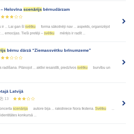
 – Helovīna
scenārijs
bērnudārzam
ir ... Lai gan šī
svētku
forma sākotnēji nav ... aspekts, organizējot
... emocijas. Tieši pretēji –
svētku
mērķis ir radīt ...
ijs
bērnu dārzā “Ziemassvētku brīnumzeme”
radīšana. Plānojot ... aktīvi iesaistīti, piedzīvos
svētku
burvību un
tajā Latvijā
13
oncerta
scenārija
autore bija ... rakstniece Nora Ikstena.
Svētku
...
identitātes konkursā ...