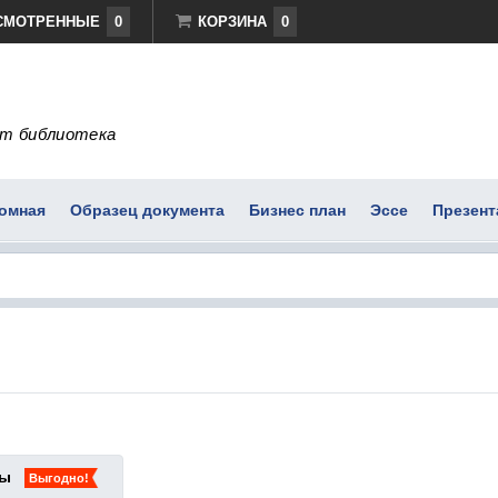
СМОТРЕННЫЕ
0
КОРЗИНА
0
т библиотека
омная
Образец документа
Бизнес план
Эссе
Презент
ты
Выгодно!