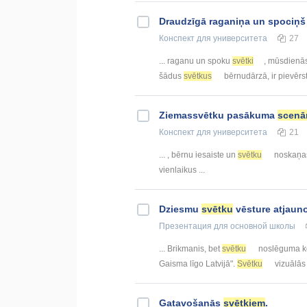
Draudzīgā raganiņa un spociņš
Конспект
для университета
27
... raganu un spoku
svētki
, mūsdienās 
šādus
svētkus
bērnudārzā, ir pievērst 
Ziemassvētku pasākuma
scenār
Конспект
для университета
21
... , bērnu iesaiste un
svētku
noskaņas 
vienlaikus ...
Dziesmu
svētku
vēsture atjauno
Презентация
для основной школы
... Brikmanis, bet
svētku
noslēguma k
Gaisma līgo Latvijā".
Svētku
vizuālās 
Gatavošanās
svētkiem
.