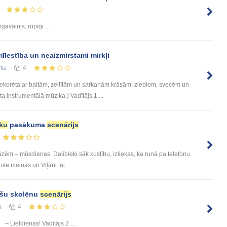
avainis, rūpīgi ...
īlestība un neaizmirstami mirkļi
лы
4
dekorēta ar baltām, zeltītām un sarkanām krāsām, ziediem, svecēm un
instrumentālā mūzika.) Vadītājs 1 ...
ku
pasākuma
scenārijs
zēm – mūsdienas. Dalībieki sāk kustību, izliekas, ka runā pa telefonu.
e mainās un Viļāni tai ...
lašu skolēnu
scenārijs
а
4
– Lieldienas! Vadītājs 2 ...