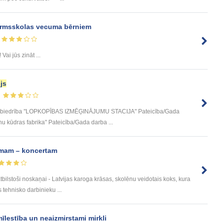
rmsskolas vecuma bērniem
! Vai jūs zināt ...
js
u sabiedrība "LOPKOPĪBAS IZMĒĢINĀJUMU STACIJA" Pateicība/Gada
nu kūdras fabrika" Pateicība/Gada darba ...
am – koncertam
atbilstoši noskaņai - Latvijas karoga krāsas, skolēnu veidotais koks, kura
 tehnisko darbinieku ...
īlestība un neaizmirstami mirkļi