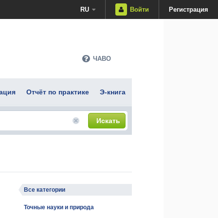
RU
Войти
Регистрация
ЧАВО
ация
Отчёт по практике
Э-книга
Искать
Все категории
Точные науки и природа