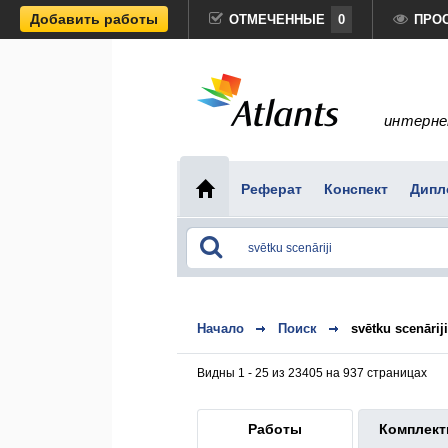
Добавить работы
ОТМЕЧЕННЫЕ
0
ПРО
интерне
Реферат
Конспект
Дипл
Начало
Поиск
svētku scenāriji
Видны 1 - 25 из 23405 на 937 страницах
Работы
Комплек