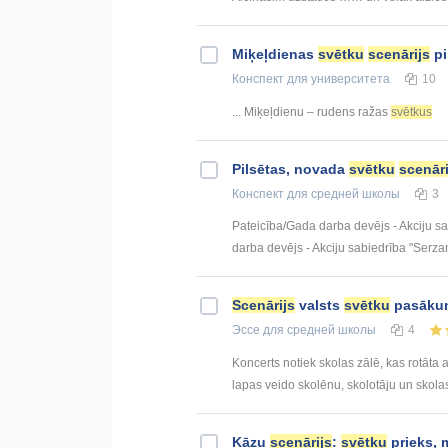
Miķeļdienas
svētku
scenārijs
pi
Конспект
для университета
10
... Miķeļdienu – rudens ražas
svētkus
Pilsētas, novada
svētku
scenāri
Конспект
для средней школы
3
Pateicība/Gada darba devējs - Akcij
darba devējs - Akciju sabiedrība "Serza
Scenārijs
valsts
svētku
pasākum
Эссе
для средней школы
4
Koncerts notiek skolas zālē, kas rotāta 
lapas veido skolēnu, skolotāju un skolas
Kāzu
scenārijs
:
svētku
prieks, m