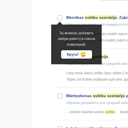
Bērnības
svētku
scenārijs
. Zaķi
Образец документа
для университет
Ты можешь добавить
(Bērni kopā ar zaķi un lāci meklē cepuri 
любую работу в список
paslēptās dāvanas, bērni palīdz zaķim ai
пожеланий.
Круто!
Līgo
svētku
scenārijs
Образец документа
для средней шко
Liela loma Jāņos veltīta Jāņu zālēm.Cilv
Tāpēc arī šodien pušķojam gan sevi, gan 
Mārtiņdienas
svētku
scenārijs
p
Образец документа
для средней шко
... svinētu skaisto rudens
svētku
tradīc