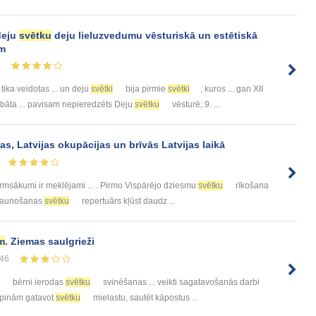
deju
svētku
deju lieluzvedumu vēsturiskā un estētiskā
am
3
ka veidotas ... un deju
svētki
bija pirmie
svētki
, kuros ... gan XII
bāta ... pavisam nepieredzēts Deju
svētku
vēsturē; 9. ...
as, Latvijas okupācijas un brīvās Latvijas laikā
rmsākumi ir meklējami ... . Pirmo Vispārējo dziesmu
svētku
rīkošana
atjaunošanas
svētku
repertuārs kļūst daudz ...
m
. Ziemas saulgrieži
46
bērni ierodas
svētku
svinēšanas ... veikti sagatavošanās darbi
urpinām gatavot
svētku
mielastu, sautēt kāpostus ...