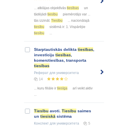
... atklājas objektīvās
tiesības
un
tādējādi
tiesību
piemērotājs var ...
tās izzināt.
Tiesību
... nacionālajā
tiesību
sistēmā ir: 1. Vispārējie
tiesību
...
Starptautiskās delikta
tiesības
,
investīciju
tiesības
,
komerctiesības, transporta
tiesības
Реферат
для университета
14
... kuru filiāle ir
tiesīga
arī veikt aktiv
...
Tiesību
avoti.
Tiesību
saimes
un
tiesiskā
sistēma
Конспект
для университета
5