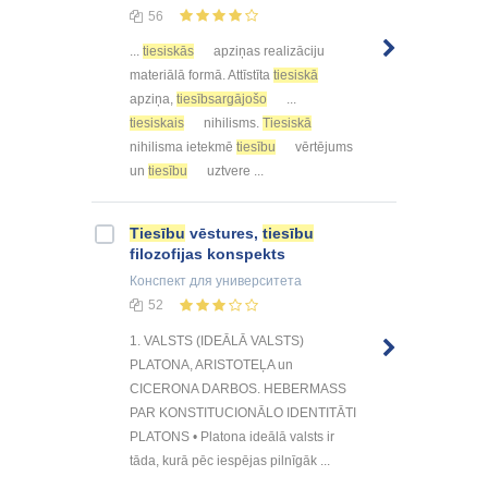
56
...
tiesiskās
apziņas realizāciju
materiālā formā. Attīstīta
tiesiskā
apziņa,
tiesībsargājošo
...
tiesiskais
nihilisms.
Tiesiskā
nihilisma ietekmē
tiesību
vērtējums
un
tiesību
uztvere ...
Tiesību
vēstures,
tiesību
filozofijas konspekts
Конспект
для университета
52
1. VALSTS (IDEĀLĀ VALSTS)
PLATONA, ARISTOTEĻA un
CICERONA DARBOS. HEBERMASS
PAR KONSTITUCIONĀLO IDENTITĀTI
PLATONS • Platona ideālā valsts ir
tāda, kurā pēc iespējas pilnīgāk ...