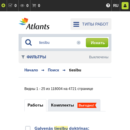
0
0
0
RU
ТИПЫ РАБОТ
Искать
ФИЛЬТРЫ
Выключены
Начало
Поиск
tiesību
Видны 1 - 25 из 118004 на 4721 странице
Работы
Комплекты
Выгодно!
Galvenās
tiesību
doktrīnas;