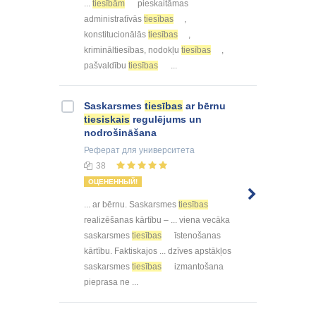
...
tiesībām
pieskaitāmas
administratīvās
tiesības
,
konstitucionālās
tiesības
,
krimināltiesības, nodokļu
tiesības
,
pašvaldību
tiesības
...
Saskarsmes
tiesības
ar bērnu
tiesiskais
regulējums un
nodrošināšana
Реферат
для университета
38
ОЦЕНЕННЫЙ!
... ar bērnu. Saskarsmes
tiesības
realizēšanas kārtību – ... viena vecāka
saskarsmes
tiesības
īstenošanas
kārtību. Faktiskajos ... dzīves apstākļos
saskarsmes
tiesības
izmantošana
pieprasa ne ...