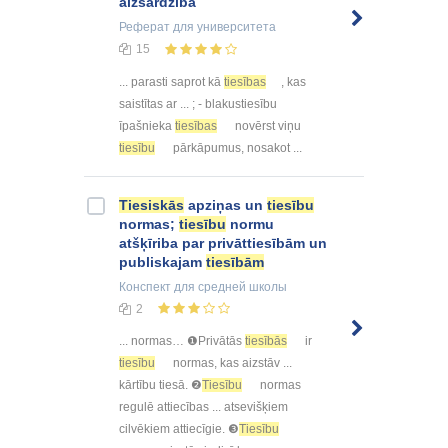
aizsardzība
Реферат
для университета
15
... parasti saprot kā
tiesības
, kas
saistītas ar ... ; - blakustiesību
īpašnieka
tiesības
novērst viņu
tiesību
pārkāpumus, nosakot ...
Tiesiskās
apziņas un
tiesību
normas;
tiesību
normu
atšķīriba par privāttiesībām un
publiskajam
tiesībām
Конспект
для средней школы
2
... normas… ❶Privātās
tiesībās
ir
tiesību
normas, kas aizstāv ...
kārtību tiesā. ❷
Tiesību
normas
regulē attiecības ... atsevišķiem
cilvēkiem attiecīgie. ❸
Tiesību