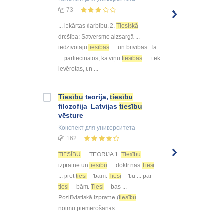
73
... iekārtas darbību. 2.
Tiesiskā
drošība: Satversme aizsargā ...
iedzīvotāju
tiesības
un brīvības. Tā
... pārliecinātos, ka viņu
tiesības
tiek
ievērotas, un ...
Tiesību
teorija,
tiesību
filozofija, Latvijas
tiesību
vēsture
Конспект
для университета
162
TIESĪBU
TEORIJA 1.
Tiesību
izpratne un
tiesību
doktrīnas
Tiesi
... pret
tiesi
̄bām.
Tiesi
̄bu ... par
tiesi
̄bām.
Tiesi
̄bas ...
Pozitīvistiskā izpratne (
tiesību
normu piemērošanas ...