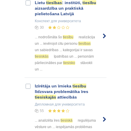
Lietu
tiesības
: institūti,
tiesību
aizsardzība un praktiskā
pielietošana Latvijā
Конспект
для университета
30
... nodrošināta šo
tiesību
realizācija
un ... ievērojot citu personu
tiesības
un sabiedrības ... kategorijai ir savas
tiesiskās
īpatnības un ... personām
pārliecināties par
tiesisko
stāvokli
un ...
Izīrētāja un īrnieka
tiesību
līdzsvara problemātika īres
tiesiskajās
attiecībās
Дипломная
для университета
55
... analizēta īres
tiesiskā
regulējuma
vēsture un ... iespējamās problēmas