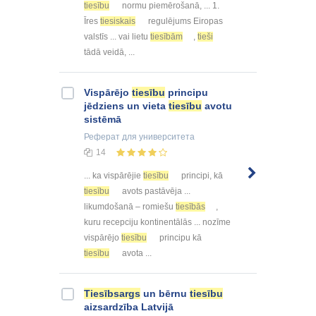
tiesību
normu piemērošanā, ... 1.
Īres
tiesiskais
regulējums Eiropas
valstīs ... vai lietu
tiesībām
,
tieši
tādā veidā, ...
Vispārējo
tiesību
principu
jēdziens un vieta
tiesību
avotu
sistēmā
Реферат
для университета
14
... ka vispārējie
tiesību
principi, kā
tiesību
avots pastāvēja ...
likumdošanā – romiešu
tiesībās
,
kuru recepciju kontinentālās ... nozīme
vispārējo
tiesību
principu kā
tiesību
avota ...
Tiesībsargs
un bērnu
tiesību
aizsardzība Latvijā