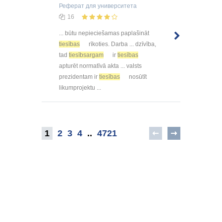
Реферат
для университета
16
... būtu nepieciešamas paplašināt
tiesības
rīkoties. Darba ... dzīvība,
tad
tiesībsargam
ir
tiesības
apturēt normatīvā akta ... valsts
prezidentam ir
tiesības
nosūtīt
likumprojektu ...
1
2
3
4
..
4721