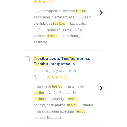
... , ka nevajadzētu veicināt
tiesību
saplūšanu, piemēram, atļaut ... visiem
vienlīdzīgas
tiesības
katrā valstī
iegūt ... izpausmēs nevajadzētu
veicināt
tiesību
saplūšanu, ja
saskarās ...
Tiesību
avoti.
Tiesību
norma.
Tiesību
interpretācija.
Конспект
для университета
29
... saikne ar
tiesību
sistēmu un
tiesību
zinātni? ... paražu
tiesības
, vispārīgie
tiesību
principi, tiesu prakse,
tiesību
zinātne
... šajā gadījumā attiecīgās
tiesību
normas, lietojumā. ...