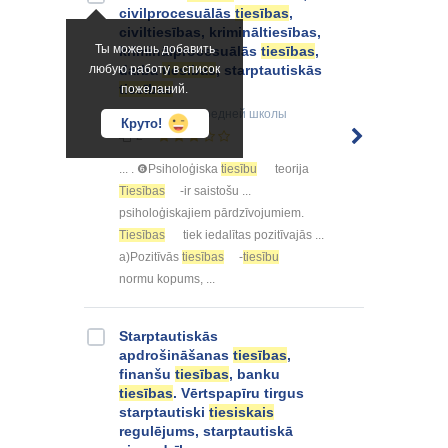
civilprocesuālās
tiesības
,
civiltiesības, krimināltiesības,
Ты можешь добавить
kriminālprocesuālās
tiesības
,
любую работу в список
darba
tiesības
, starptautiskās
tiesības
пожеланий.
Конспект
для средней школы
Круто!
2
... . ❻Psiholoģiska
tiesību
teorija
Tiesības
-ir saistošu ...
psiholoģiskajiem pārdzīvojumiem.
Tiesības
tiek iedalītas pozitīvajās ...
a)Pozitīvās
tiesības
-
tiesību
normu kopums, ...
Starptautiskās
apdrošināšanas
tiesības
,
finanšu
tiesības
, banku
tiesības
. Vērtspapīru tirgus
starptautiski
tiesiskais
regulējums, starptautiskā