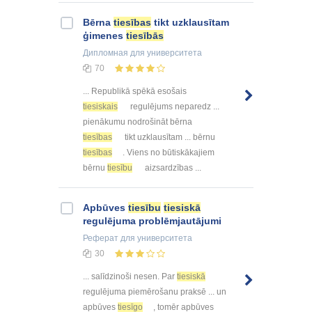
Bērna
tiesības
tikt uzklausītam
ģimenes
tiesībās
Дипломная
для университета
70
... Republikā spēkā esošais
tiesiskais
regulējums neparedz ...
pienākumu nodrošināt bērna
tiesības
tikt uzklausītam ... bērnu
tiesības
. Viens no būtiskākajiem
bērnu
tiesību
aizsardzības ...
Apbūves
tiesību
tiesiskā
regulējuma problēmjautājumi
Реферат
для университета
30
... salīdzinoši nesen. Par
tiesiskā
regulējuma piemērošanu praksē ... un
apbūves
tiesīgo
, tomēr apbūves