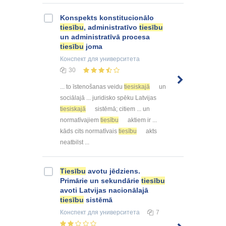
Konspekts konstitucionālo
tiesību
, administratīvo
tiesību
un administratīvā procesa
tiesību
joma
Конспект
для университета
30
... to īstenošanas veidu
tiesiskajā
un
sociālajā ... juridisko spēku Latvijas
tiesiskajā
sistēmā; citiem ... un
normatīvajiem
tiesību
aktiem ir ...
kāds cits normatīvais
tiesību
akts
neatbilst ...
Tiesību
avotu jēdziens.
Primārie un sekundārie
tiesību
avoti Latvijas nacionālajā
tiesību
sistēmā
Конспект
для университета
7