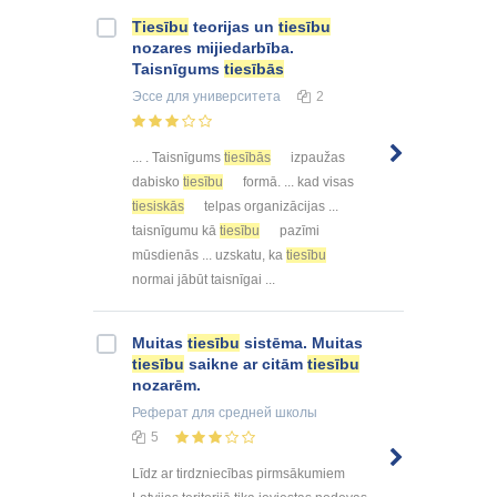
Tiesību
teorijas un
tiesību
nozares mijiedarbība.
Taisnīgums
tiesībās
Эссе
для университета
2
... . Taisnīgums
tiesībās
izpaužas
dabisko
tiesību
formā. ... kad visas
tiesiskās
telpas organizācijas ...
taisnīgumu kā
tiesību
pazīmi
mūsdienās ... uzskatu, ka
tiesību
normai jābūt taisnīgai ...
Muitas
tiesību
sistēma. Muitas
tiesību
saikne ar citām
tiesību
nozarēm.
Реферат
для средней школы
5
Līdz ar tirdzniecības pirmsākumiem