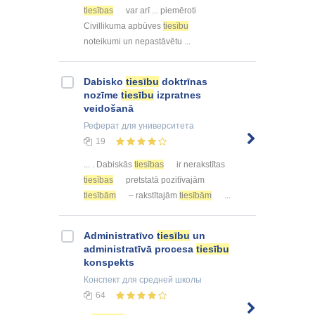
tiesības
var arī ... piemēroti
Civillikuma apbūves
tiesību
noteikumi un nepastāvētu ...
Dabisko
tiesību
doktrīnas
nozīme
tiesību
izpratnes
veidošanā
Реферат
для университета
19
... . Dabiskās
tiesības
ir nerakstītas
tiesības
pretstatā pozitīvajām
tiesībām
– rakstītajām
tiesībām
...
Administratīvo
tiesību
un
administratīvā procesa
tiesību
konspekts
Конспект
для средней школы
64