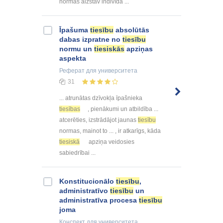
normas aizstāv indivīda ...
Īpašuma
tiesību
absolūtās
dabas izpratne no
tiesību
normu un
tiesiskās
apziņas
aspekta
Реферат
для университета
31
... atrunātas dzīvokļa īpašnieka
tiesības
, pienākumi un atbildība ...
atcerēties, izstrādājot jaunas
tiesību
normas, mainot to ... , ir atkarīgs, kāda
tiesiskā
apziņa veidosies
sabiedrībai ...
Konstitucionālo
tiesību
,
administratīvo
tiesību
un
administratīva procesa
tiesību
joma
Конспект
для университета