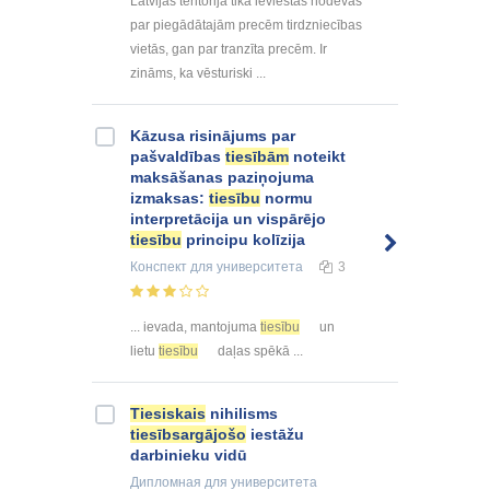
Latvijas teritorijā tika ieviestas nodevas
par piegādātajām precēm tirdzniecības
vietās, gan par tranzīta precēm. Ir
zināms, ka vēsturiski ...
Kāzusa risinājums par
pašvaldības
tiesībām
noteikt
maksāšanas paziņojuma
izmaksas:
tiesību
normu
interpretācija un vispārējo
tiesību
principu kolīzija
Конспект
для университета
3
... ievada, mantojuma
tiesību
un
lietu
tiesību
daļas spēkā ...
Tiesiskais
nihilisms
tiesībsargājošo
iestāžu
darbinieku vidū
Дипломная
для университета