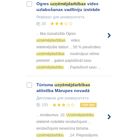
Ogres
uzņēmējdarbības
vides
uzlabošanas vadlīniju izstrāde
Реферат
для университета
29
... tika izanalizēta Ogres
uzņēmējdarbības
vides
ietekmējošie faktori ... 50 % pievērsties
uzņēmējdarbībai
mudinājusi vēlme
pielietot ... gatavi paplašināt savu
uzņēmējdarbību
. Paplašinot savu ...
Tūrisma
uzņēmējdarbības
attīstība Mārupes novadā
Дипломная
для университета
105
TOP 500
... ienākumus. 10.
Uzņēmējdarbību
ietekmē noteiktie ierobežojumi ...
ierobežojumi neveicina tūrisma
uzņēmējdarbību
. 14. Pieprasījums