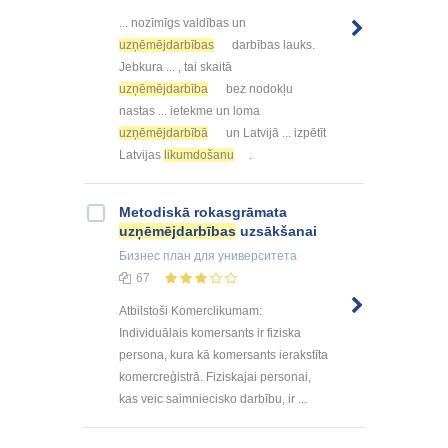
... nozīmīgs valdības un
uzņēmējdarbības
darbības lauks.
Jebkura ... , tai skaitā
uzņēmējdarbība
bez nodokļu
nastas ... ietekme un loma
uzņēmējdarbībā
un Latvijā ... izpētīt
Latvijas
likumdošanu
.
Metodiskā rokasgrāmata
uzņēmējdarbības
uzsākšanai
Бизнес план
для университета
67
Atbilstoši Komerclikumam:
Individuālais komersants ir fiziska
persona, kura kā komersants ierakstīta
komercreģistrā. Fiziskajai personai,
kas veic saimniecisko darbību, ir ...