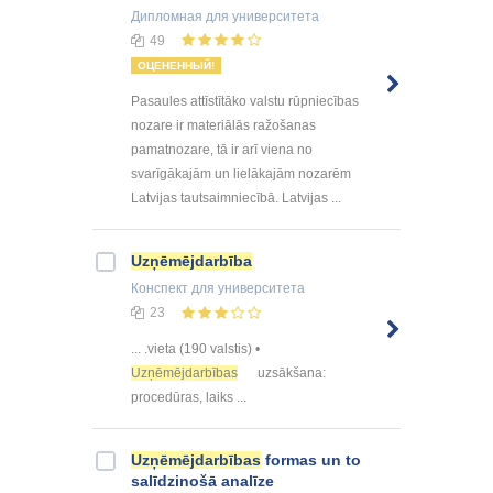
Дипломная
для университета
49
ОЦЕНЕННЫЙ!
Pasaules attīstītāko valstu rūpniecības
nozare ir materiālās ražošanas
pamatnozare, tā ir arī viena no
svarīgākajām un lielākajām nozarēm
Latvijas tautsaimniecībā. Latvijas ...
Uzņēmējdarbība
Конспект
для университета
23
... .vieta (190 valstis) •
Uzņēmējdarbības
uzsākšana:
procedūras, laiks ...
Uzņēmējdarbības
formas un to
salīdzinošā analīze