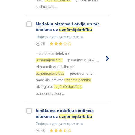
sadarbības ...
Nodokļu sistēma Latvijā un tās
ietekme uz
uzņēmējdarbību
Реферат
для университета
29
... iemaksas ietekmē
uzņēmējdarbību
palielinot cilvēku ...
ekonomikas attīstību un
uzņēmējdarbības
pieaugumu. 5 ...
nodoklis ietekmē
uzņēmējdarbību
atvieglojot
uzņēmējdarbības
uzsākšanu, kas ...
Ienākuma nodokļu sistēmas
ietekme uz
uzņēmējdarbību
Реферат
для университета
46