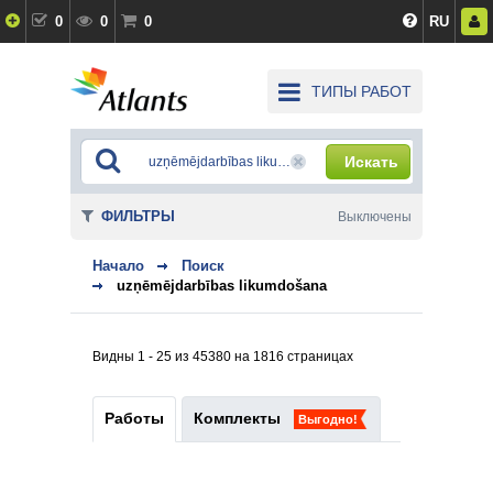
0
0
0
RU
ТИПЫ РАБОТ
Искать
ФИЛЬТРЫ
Выключены
Начало
Поиск
uzņēmējdarbības likumdošana
Видны 1 - 25 из 45380 на 1816 страницах
Работы
Комплекты
Выгодно!