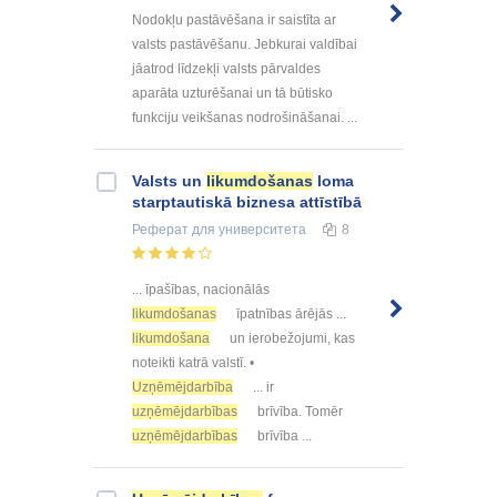
Nodokļu pastāvēšana ir saistīta ar
valsts pastāvēšanu. Jebkurai valdībai
jāatrod līdzekļi valsts pārvaldes
aparāta uzturēšanai un tā būtisko
funkciju veikšanas nodrošināšanai. ...
Valsts un
likumdošanas
loma
starptautiskā biznesa attīstībā
Реферат
для университета
8
... īpašības, nacionālās
likumdošanas
īpatnības ārējās ...
likumdošana
un ierobežojumi, kas
noteikti katrā valstī. •
Uzņēmējdarbība
... ir
uzņēmējdarbības
brīvība. Tomēr
uzņēmējdarbības
brīvība ...