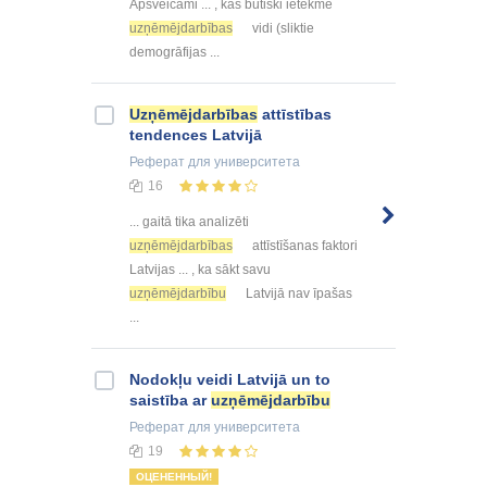
Apsveicami ... , kas būtiski ietekmē
uzņēmējdarbības
vidi (sliktie
demogrāfijas ...
Uzņēmējdarbības
attīstības
tendences Latvijā
Реферат
для университета
16
... gaitā tika analizēti
uzņēmējdarbības
attīstīšanas faktori
Latvijas ... , ka sākt savu
uzņēmējdarbību
Latvijā nav īpašas
...
Nodokļu veidi Latvijā un to
saistība ar
uzņēmējdarbību
Реферат
для университета
19
ОЦЕНЕННЫЙ!