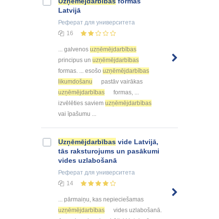
Uzņēmējdarbības
formas
Latvijā
Реферат
для университета
16
... galvenos
uzņēmējdarbības
principus un
uzņēmējdarbības
formas. ... esošo
uzņēmējdarbības
likumdošanu
pastāv vairākas
uzņēmējdarbības
formas, ...
izvēlēties saviem
uzņēmējdarbības
vai īpašumu ...
Uzņēmējdarbības
vide Latvijā,
tās raksturojums un pasākumi
vides uzlabošanā
Реферат
для университета
14
... pārmaiņu, kas nepieciešamas
uzņēmējdarbības
vides uzlabošanā.