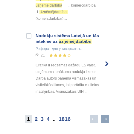
uzņēmējdarbība
... komercdarbība
.1
Uzņēmējdarbībai
(komercdarbībai) ...
Nodokļu sistēma Latvijā un tās
ietekme uz
uzņēmējdarbību
Реферат
для университета
21
Grafikā ir redzamas dažādu ES valstu
uzņēmuma ienākuma nodokļu likmes.
Darba autors paņēma vismazākās un
vislielākās likmes, lai parādītu cik lielas
ir atšķirības. Vismazakais UIN ...
1
2
3
4
..
1816