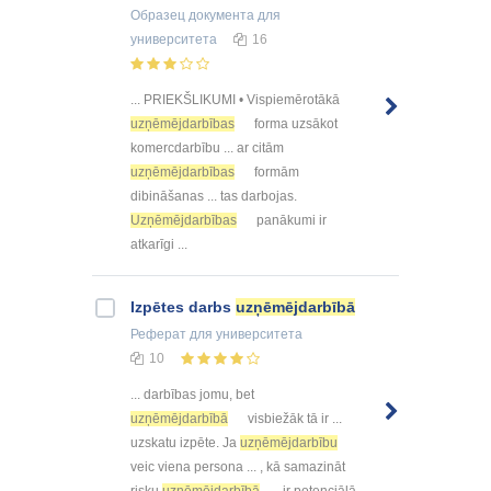
Образец документа
для
университета
16
... PRIEKŠLIKUMI • Vispiemērotākā
uzņēmējdarbības
forma uzsākot
komercdarbību ... ar citām
uzņēmējdarbības
formām
dibināšanas ... tas darbojas.
Uzņēmējdarbības
panākumi ir
atkarīgi ...
Izpētes darbs
uzņēmējdarbībā
Реферат
для университета
10
... darbības jomu, bet
uzņēmējdarbībā
visbiežāk tā ir ...
uzskatu izpēte. Ja
uzņēmējdarbību
veic viena persona ... , kā samazināt
risku
uzņēmējdarbībā
, ir potenciālā