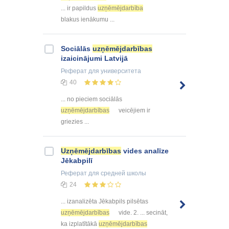
... ir papildus
uzņēmējdarbība
blakus ienākumu ...
Sociālās
uzņēmējdarbības
izaicinājumi Latvijā
Реферат
для университета
40
... no pieciem sociālās
uzņēmējdarbības
veicējiem ir
griezies ...
Uzņēmējdarbības
vides analīze
Jēkabpilī
Реферат
для средней школы
24
... izanalizēta Jēkabpils pilsētas
uzņēmējdarbības
vide. 2. ... secināt,
ka izplatītākā
uzņēmējdarbības