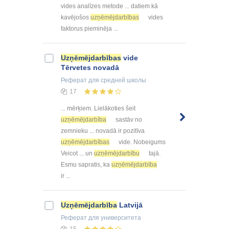
vides analīzes metode ... datiem kā
kavējošos
uzņēmējdarbības
vides
faktorus pieminēja ...
Uzņēmējdarbības
vide
Tērvetes novadā
Реферат
для средней школы
17
... mērķiem. Lielākoties šeit
uzņēmējdarbība
sastāv no
zemnieku ... novadā ir pozitīva
uzņēmējdarbības
vide. Nobeigums
Veicot ... un
uzņēmējdarbību
tajā.
Esmu sapratis, ka
uzņēmējdarbība
ir ...
Uzņēmējdarbība
Latvijā
Реферат
для университета
15