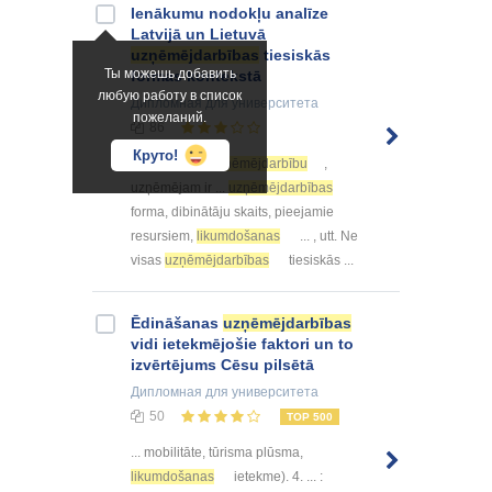
Ienākumu nodokļu analīze
Latvijā un Lietuvā
uzņēmējdarbības
tiesiskās
Ты можешь добавить
formas kontekstā
любую работу в список
Дипломная
для университета
пожеланий.
86
Круто!
... 1. Uzsākot
uzņēmējdarbību
,
uzņēmējam ir ...
uzņēmējdarbības
forma, dibinātāju skaits, pieejamie
resursiem,
likumdošanas
... , utt. Ne
visas
uzņēmējdarbības
tiesiskās ...
Ēdināšanas
uzņēmējdarbības
vidi ietekmējošie faktori un to
izvērtējums Cēsu pilsētā
Дипломная
для университета
50
TOP 500
... mobilitāte, tūrisma plūsma,
likumdošanas
ietekme). 4. ... :