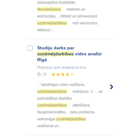
darbaspēka mobilitāte,
likumdošanas
ietekme un
iedzīvotāju ... Attīstot un pilnveidojot
uzņēmējdarbības
vidi veicinošos
faktorus ...
Studiju darbs par
uzņēmējdarbības
vides analīzi
Rīgā
Реферат
для университета
35
... labvēlīgas vides radīšana
uzņēmējdarbības
veikšanai. 2. ... un
pašvaldības darbību
uzņēmējdarbības
attīstīšanā.
Neapmierinātību ... liela problēma
veiksmīgai
uzņēmējdarbības
veikšanai un ...