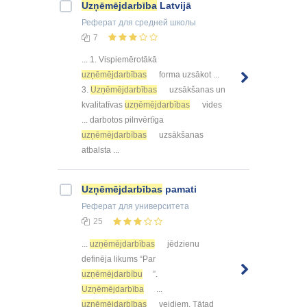
Uzņēmējdarbība
Latvijā
Реферат
для средней школы
7
... 1. Vispiemērotākā
uzņēmējdarbības
forma uzsākot ...
3.
Uzņēmējdarbības
uzsākšanas un
kvalitatīvas
uzņēmējdarbības
vides
... darbotos pilnvērtīga
uzņēmējdarbības
uzsākšanas
atbalsta ...
Uzņēmējdarbības
pamati
Реферат
для университета
25
...
uzņēmējdarbības
jēdzienu
definēja likums “Par
uzņēmējdarbību
”.
Uzņēmējdarbība
...
uzņēmējdarbības
veidiem. Tātad