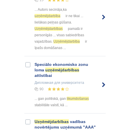
... Autors secināja,ka
uzņēmējdarbība
ir ne tikai ...
lielākas peļņas gūšana.
Uzņēmējdarbības
pamatā ir
personīgās ... visas sabiedrības
vajadzības.
Uzņēmējdarbība
ir
īpašs domāšanas ...
Speciālo ekonomisko zonu
loma
uzņēmējdarbības
attīstībai
Дипломная
для университета
90
... gan politiskā, gan
likumdošanas
stabilitāte valstī, kā ...
Uzņēmējdarbības
vadības
novērtējums uzņēmumā "AAA"