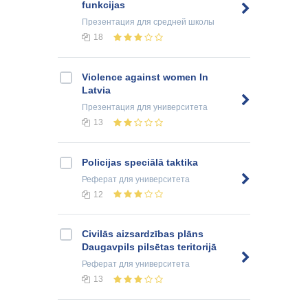
funkcijas
Презентация
для средней школы
18
Violence against women In
Latvia
Презентация
для университета
13
Policijas speciālā taktika
Реферат
для университета
12
Civilās aizsardzības plāns
Daugavpils pilsētas teritorijā
Реферат
для университета
13