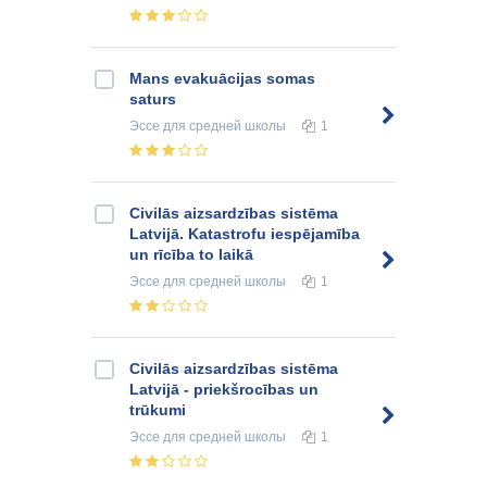
Mans evakuācijas somas
saturs
Эссе
для средней школы
1
Civilās aizsardzības sistēma
Latvijā. Katastrofu iespējamība
un rīcība to laikā
Эссе
для средней школы
1
Civilās aizsardzības sistēma
Latvijā - priekšrocības un
trūkumi
Эссе
для средней школы
1