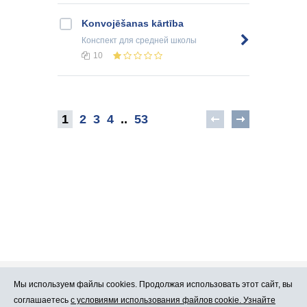
Konvojēšanas kārtība
Конспект
для средней школы
10
1
2
3
4
..
53
Мы используем файлы cookies. Продолжая использовать этот сайт, вы
Про Atlants.lv
Реклама
соглашаетесь
с условиями использования файлов cookie. Узнайте