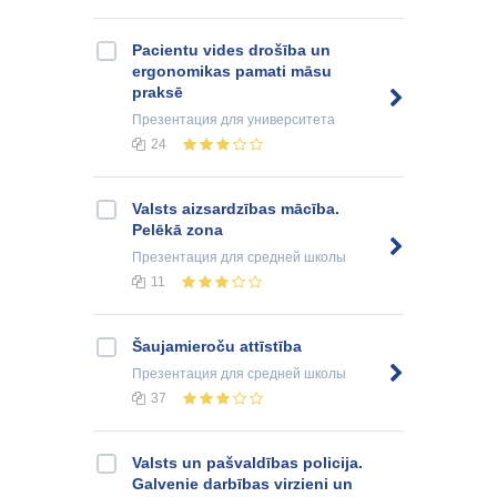
Pacientu vides drošība un
ergonomikas pamati māsu
praksē
Презентация
для университета
24
Valsts aizsardzības mācība.
Pelēkā zona
Презентация
для средней школы
11
Šaujamieroču attīstība
Презентация
для средней школы
37
Valsts un pašvaldības policija.
Galvenie darbības virzieni un