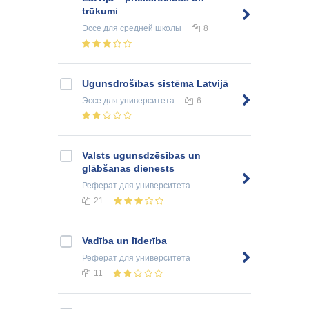
trūkumi
Эссе
для средней школы
8
Ugunsdrošības sistēma Latvijā
Эссе
для университета
6
Valsts ugunsdzēsības un
glābšanas dienests
Реферат
для университета
21
Vadība un līderība
Реферат
для университета
11