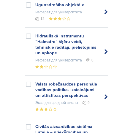
Ugunsdrošība objektā x
Реферат
для университета
12
Hidrauliskā instrumentu
“Halmatro” šķēru veidi,
tehniskie rādītāji, pielietojums
un apkope
Реферат
для университета
8
Valsts robežsardzes personāla
vadības politika: izaicinājumi
un attīstības perspektīvas
Эссе
для средней школы
9
Civilās aizsardzības sistēma
Latvijā – priekšrocības un