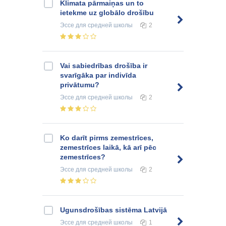
Klimata pārmaiņas un to
ietekme uz globālo drošību
Эссе
для средней школы
2
Vai sabiedrības drošība ir
svarīgāka par indivīda
privātumu?
Эссе
для средней школы
2
Ko darīt pirms zemestrīces,
zemestrīces laikā, kā arī pēc
zemestrīces?
Эссе
для средней школы
2
Ugunsdrošības sistēma Latvijā
Эссе
для средней школы
1