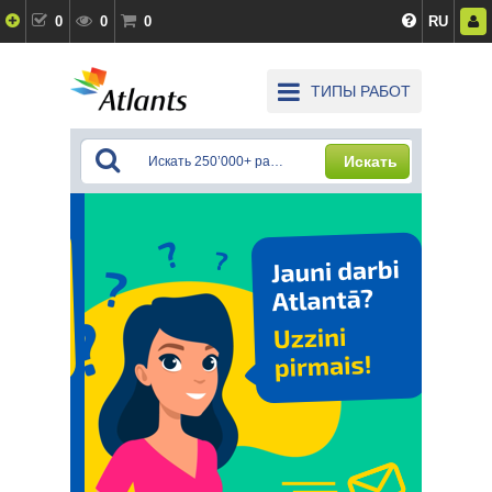
0
0
0
RU
ТИПЫ РАБОТ
Искать