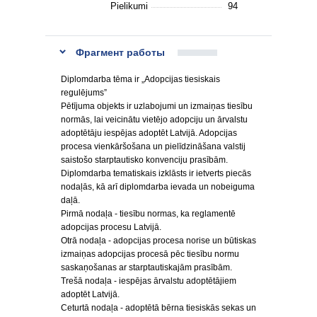
Pielikumi
94
Фрагмент работы
Diplomdarba tēma ir „Adopcijas tiesiskais
regulējums”
Pētījuma objekts ir uzlabojumi un izmaiņas tiesību
normās, lai veicinātu vietējo adopciju un ārvalstu
adoptētāju iespējas adoptēt Latvijā. Adopcijas
procesa vienkāršošana un pielīdzināšana valstij
saistošo starptautisko konvenciju prasībām.
Diplomdarba tematiskais izklāsts ir ietverts piecās
nodaļās, kā arī diplomdarba ievada un nobeiguma
daļā.
Pirmā nodaļa - tiesību normas, ka reglamentē
adopcijas procesu Latvijā.
Otrā nodaļa - adopcijas procesa norise un būtiskas
izmaiņas adopcijas procesā pēc tiesību normu
saskaņošanas ar starptautiskajām prasībām.
Trešā nodaļa - iespējas ārvalstu adoptētājiem
adoptēt Latvijā.
Ceturtā nodaļa - adoptētā bērna tiesiskās sekas un