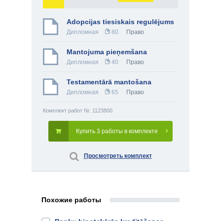
Adopcijas tiesiskais regulējums
Дипломная
80
Право
Mantojuma pieņemšana
Дипломная
40
Право
Testamentārā mantošana
Дипломная
65
Право
Комплект работ Nr. 1123800
Купить 3 работы в комплекте
Просмотреть комплект
Похожие работы