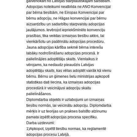
galvenokārt no Latvijas starptautiskajām saistībām.
Adopcijas noteikumi neatbilda ne ANO Konvencijai
par bērna tiesībām, ne Eiropas Konvencijai par
bērnu adopciju, ne Hāgas konvencijai par bērnu
aizsardzību un sadarbību starpvalstu adopcijas
jautājumos. Ievērojot iepriekšminēto konvenciju
prasības, tika veiktas izmaiņas tiesību aktos, lai
vienkāršotu un paātrinātu adopcijas procedūru.
Jauna adopcijas kārtība sekmē bērna interešu
labāku nodrošināšanu adopcijas procesā. Ir
palielinājies adoptētāju skaits. Vienlaikus ir
vērojams, ka nedaudz pieaudzis Latvijas
adoptētāju skaits, kas vēlas adoptēt vairāk kā vienu
bērnu. Bērnu un ģimenes lietu ministrijas apkopoti
statistikas dati liecina, ka izmaiņas adopcijas
procedūrā ir veicinājusi adopciju skaitu
palielināšanos.
Diplomdarba objekts ir uzlabojumi un izmaiņas
tiesību normās, lai veicinātu adopciju. Diplomdarba
mērķis ir uz teorijas un prakses balstīto atzinumu
pamata izpētīt adopcijas procesa specifiku.
Darba uzdevumi:
1)Apkopot, izpētīt tiesību normas, ka reglamentē
adopcijas procesu Latvijā.