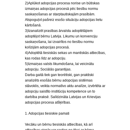
2)Aplūkot adopcijas procesa norise un būtiskas
izmaiņas adopcijas procesā pēc tiesību normu
saskaņošanas ar starptautiskajām prasībām.
Atspoguļot pašreiz esošo situāciju adopcijas lietu
kārtošanā.
3)Izanalizēt prasības ārvalstu adoptētājiem
adoptējot bērnu Latvija. Likumu un konvenciju
saskaņošana, lai izvairītos no tiesību normu
kolīzijām adopcijas procesā.
4)Adoptētā tiesiskās sekas un mantiskās attiecības,
kas rodas līdz ar adopciju.
5)Izmaiņas valsts likumdošana, lai veicinātu
adopciju. Sociālās garantijas.
Darba gaitā tiek gan teorētiski, gan praktiski
analizēts esošās bērnu adopcijas sistēmas
stāvoklis, veikta normatīvo aktu analīze, izvērtēta ar
adopciju saistīto institūciju kompetence un to
darbība praksē. Salīdzināta Latvijas un Krievijas
adopcijas procesa atšķirības.
1. Adopcijas tiesiskie pamati
Vecāku un bērnu tiesiskās attiecības, kā arī