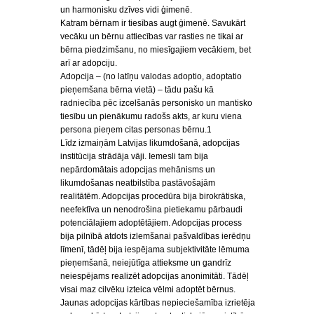
un harmonisku dzīves vidi ģimenē.
Katram bērnam ir tiesības augt ģimenē. Savukārt
vecāku un bērnu attiecības var rasties ne tikai ar
bērna piedzimšanu, no miesīgajiem vecākiem, bet
arī ar adopciju.
Adopcija – (no latīņu valodas adoptio, adoptatio
pieņemšana bērna vietā) – tādu pašu kā
radniecība pēc izcelšanās personisko un mantisko
tiesību un pienākumu radošs akts, ar kuru viena
persona pieņem citas personas bērnu.1
Līdz izmaiņām Latvijas likumdošanā, adopcijas
institūcija strādāja vāji. Iemesli tam bija
nepārdomātais adopcijas mehānisms un
likumdošanas neatbilstība pastāvošajām
realitātēm. Adopcijas procedūra bija birokrātiska,
neefektīva un nenodrošina pietiekamu pārbaudi
potenciālajiem adoptētājiem. Adopcijas process
bija pilnībā atdots izlemšanai pašvaldības ierēdņu
līmenī, tādēļ bija iespējama subjektivitāte lēmuma
pieņemšanā, neiejūtīga attieksme un gandrīz
neiespējams realizēt adopcijas anonimitāti. Tādēļ
visai maz cilvēku izteica vēlmi adoptēt bērnus.
Jaunas adopcijas kārtības nepieciešamība izrietēja