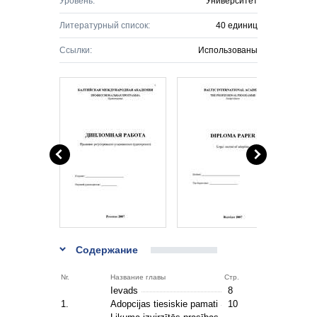
Уровень:
Университет
Литературный список:
40 единиц
Ссылки:
Использованы
Содержание
Nr.
Название главы
Стр.
Ievads
8
1.
Adopcijas tiesiskie pamati
10