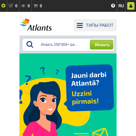
0
0
0
RU
ТИПЫ РАБОТ
Искать