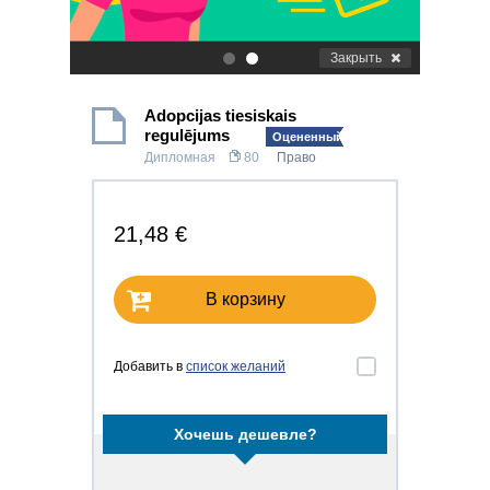
Закрыть
.
.
Adopcijas tiesiskais
regulējums
Оцененный!
Дипломная
80
Право
21,48 €
В корзину
Добавить в
список желаний
Хочешь дешевле?