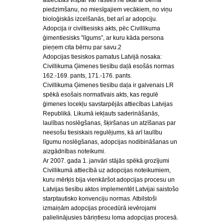
attiecības vispār var rasties ne tikai ar bērna
piedzimšanu, no miesīgajiem vecākiem, no viņu
bioloģiskās izcelšanās, bet arī ar adopciju.
Adopcija ir civiltiesisks akts, pēc Civillikuma
ģimentiesisks ”līgums”, ar kuru kāda persona
pieņem cita bērnu par savu.2
Adopcijas tiesiskos pamatus Latvijā nosaka:
Civillikuma Ģimenes tiesību daļā esošās normas
162.-169. pants, 171.-176. pants.
Civillikuma Ģimenes tiesību daļa ir galvenais LR
spēkā esošais normatīvais akts, kas regulē
ģimenes locekļu savstarpējās attiecības Latvijas
Republikā. Likumā iekļauts saderināšanās,
laulības noslēgšanas, šķiršanas un atzīšanas par
neesošu tiesiskais regulējums, kā arī laulību
līgumu noslēgšanas, adopcijas nodibināšanas un
aizgādnības noteikumi.
Ar 2007. gada 1. janvāri stājās spēkā grozījumi
Civillikumā attiecībā uz adopcijas noteikumiem,
kuru mērķis bija vienkāršot adopcijas procesu un
Latvijas tiesību aktos implementēt Latvijai saistošo
starptautisko konvenciju normas. Atbilstoši
izmaiņām adopcijas procedūrā ievērojami
palielinājusies bāriņtiesu loma adopcijas procesā.