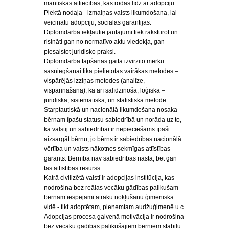
mantiskās attiecības, kas rodas līdz ar adopciju.
Piektā nodaļa - izmaiņas valsts likumdošana, lai
veicinātu adopciju, sociālās garantijas.
Diplomdarbā iekļautie jautājumi tiek raksturot un
risināti gan no normatīvo aktu viedokļa, gan
piesaistot juridisko praksi.
Diplomdarba tapšanas gaitā izvirzīto mērķu
sasniegšanai tika pielietotas vairākas metodes –
vispārējās izziņas metodes (analīze,
vispārināšana), kā arī salīdzinošā, loģiskā –
juridiskā, sistemātiskā, un statistiskā metode.
Starptautiskā un nacionālā likumdošana nosaka
bērnam īpašu statusu sabiedrībā un norāda uz to,
ka valstij un sabiedrībai ir nepieciešams īpaši
aizsargāt bērnu, jo bērns ir sabiedrības nacionālā
vērtība un valsts nākotnes sekmīgas attīstības
garants. Bērnība nav sabiedrības nasta, bet gan
tās attīstības resurss.
Katrā civilizētā valstī ir adopcijas institūcija, kas
nodrošina bez reālas vecāku gādības palikušam
bērnam iespējami ātrāku nokļūšanu ģimeniskā
vidē - tikt adoptētam, pieņemtam audžuģimenē u.c.
Adopcijas procesa galvenā motivācija ir nodrošina
bez vecāku gādības palikušajiem bērniem stabilu