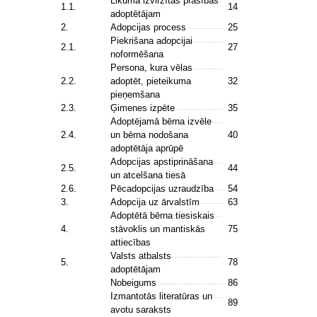
Likuma izvirzītās prasības
1.1.
14
adoptētājam
2.
Adopcijas process
25
Piekrišana adopcijai
2.1.
27
noformēšana
Persona, kura vēlas
2.2.
adoptēt, pieteikuma
32
pieņemšana
2.3.
Ģimenes izpēte
35
Adoptējamā bērna izvēle
2.4.
un bērna nodošana
40
adoptētāja aprūpē
Adopcijas apstiprināšana
2.5.
44
un atcelšana tiesā
2.6.
Pēcadopcijas uzraudzība
54
3.
Adopcija uz ārvalstīm
63
Adoptētā bērna tiesiskais
4.
stāvoklis un mantiskās
75
attiecības
Valsts atbalsts
5.
78
adoptētājam
Nobeigums
86
Izmantotās literatūras un
89
avotu saraksts