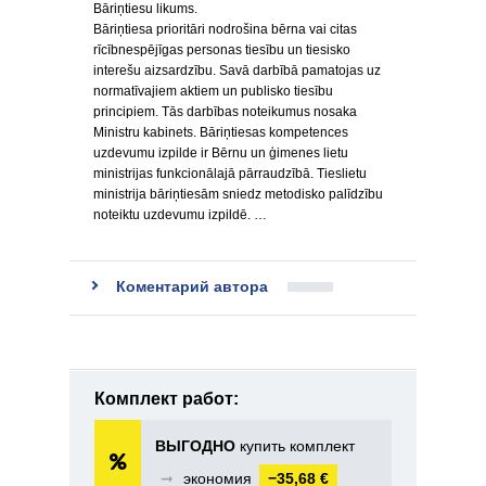
Bāriņtiesu likums.
Bāriņtiesa prioritāri nodrošina bērna vai citas
rīcībnespējīgas personas tiesību un tiesisko
interešu aizsardzību. Savā darbībā pamatojas uz
normatīvajiem aktiem un publisko tiesību
principiem. Tās darbības noteikumus nosaka
Ministru kabinets. Bāriņtiesas kompetences
uzdevumu izpilde ir Bērnu un ģimenes lietu
ministrijas funkcionālajā pārraudzībā. Tieslietu
ministrija bāriņtiesām sniedz metodisko palīdzību
noteiktu uzdevumu izpildē. …
Коментарий автора
Комплект работ:
ВЫГОДНО
купить комплект
➞
экономия
−35,68 €