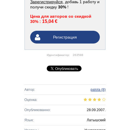
Зарегистрируйся
, добавь 1 работу и
получи скидку
30%
!
Цена для авторов со скидкой
15,04 €
30% :
Регистрация
Идентификатор:
263598
Автор:
palola
(8)
Оценка:
Опубликованно:
28.09.2007.
Язык:
Латышский