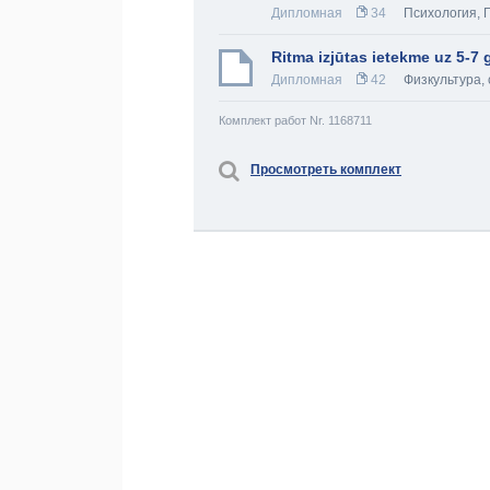
Дипломная
34
Психология
,
Ritma izjūtas ietekme uz 5-7 
Дипломная
42
Физкультура, 
Комплект работ Nr. 1168711
Просмотреть комплект