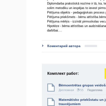
Diplomdarba prakstiskā nozīme ir tā, ka, te
solim metodiku un iespējas to ievest pirms
Pētījuma objekts - pedagoģiskais process p
Pētījuma priekšmets - bērnu attīstība bērnc
Pētījuma mērķis - izzināt pirmsskolas vecu
Hipotēze - bērna attīstības un audzināšana
darbībai.…
Коментарий автора
Комплект работ:
Bērncentrētas grupas veidoša
Дипломная
55
Педагогика
Matemātisko priekšstatu un j
traucējumiem