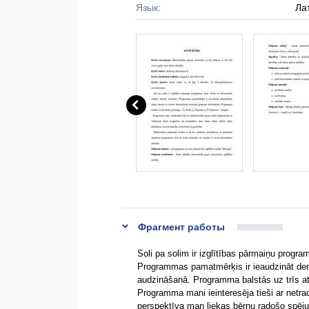
Язык:
Ла
Фрагмент работы
Soli pa solim ir izglītības pārmaiņu progr
Programmas pamatmērķis ir ieaudzināt demo
audzināšanā. Programma balstās uz trīs at
Programma mani ieinteresēja tieši ar netrad
perspektīva man liekas bērnu radošo spēju