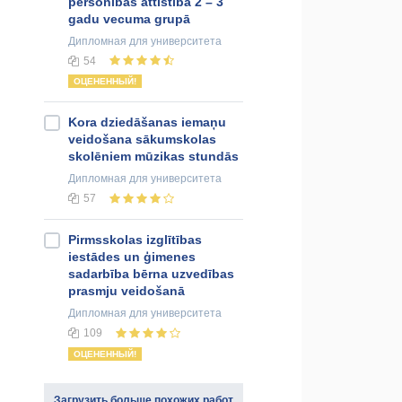
personības attīstībā 2 – 3
gadu vecuma grupā
Дипломная
для университета
54
ОЦЕНЕННЫЙ!
Kora dziedāšanas iemaņu
veidošana sākumskolas
skolēniem mūzikas stundās
Дипломная
для университета
57
Pirmsskolas izglītības
iestādes un ģimenes
sadarbība bērna uzvedības
prasmju veidošanā
Дипломная
для университета
109
ОЦЕНЕННЫЙ!
Загрузить больше похожих работ