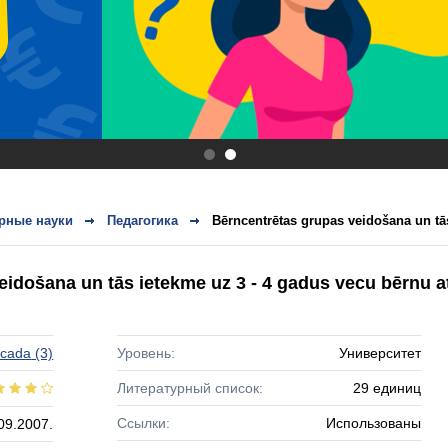
.
.
рные науки
Педагогика
Bērncentrētas grupas veidošana un tās
idošana un tās ietekme uz 3 - 4 gadus vecu bērnu at
cada
(3)
Уровень:
Университет
Литературный список:
29 единиц
Ссылки:
Использованы
09.2007.