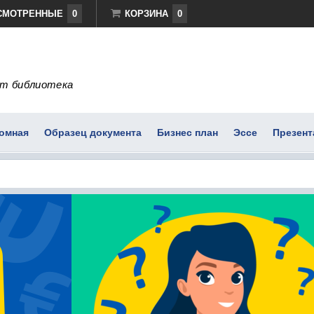
СМОТРЕННЫЕ
0
КОРЗИНА
0
т библиотека
омная
Образец документа
Бизнес план
Эссе
Презент