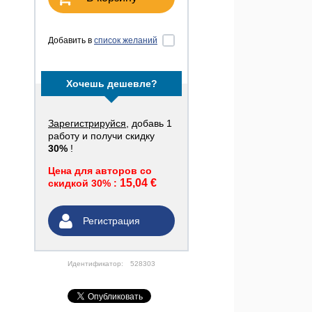
Добавить в
список желаний
Хочешь дешевле?
Зарегистрируйся
, добавь 1
работу и получи скидку
30%
!
Цена для авторов со
15,04 €
скидкой 30% :
Регистрация
Идентификатор:
528303