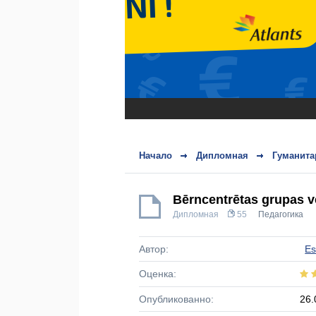
Начало
Дипломная
Гуманита
Bērncentrētas grupas ve
Дипломная
55
Педагогика
Автор:
Es
Оценка:
Опубликованно:
26.