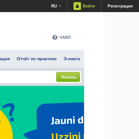
RU
Войти
Регистрация
ЧАВО
ация
Отчёт по практике
Э-книга
Искать