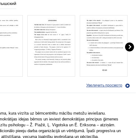
тышский
Увеличить просмотр
amma, kura virzīta uz bērncentrētu mācību metožu ieviešanu.
krātijas idejas bērnos un ieviest demokrātijas principus ģimenes
zītu psihologu – Ž. Piažē, Ļ. Vigotska un Ē. Eriksona – atziņām.
icionālo pieeju darba organizācijā un vērtējumā. Īpaši progresīva un
 attīstīšana, vecuma īpatnību ievērošana un pēctecība.