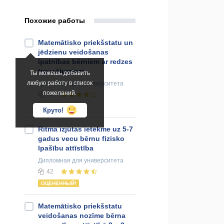
Похожие работы
Matemātisko priekšstatu un
jēdzienu veidošanas
īpatnības bērniem ar redzes
traucējumiem
Ты можешь добавить
любую работу в список
Дипломная
для университета
пожеланий.
34
ОЦЕНЕННЫЙ!
Круто!
Ritma izjūtas ietekme uz 5-7
gadus vecu bērnu fizisko
īpašību attīstība
Дипломная
для университета
42
ОЦЕНЕННЫЙ!
Matemātisko priekšstatu
veidošanas nozīme bērna