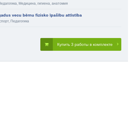
Педагогика
,
Медицина, гигиена, анатомия
gadus vecu bērnu fizisko īpašību attīstība
спорт
,
Педагогика
Купить 3 работы в комплекте