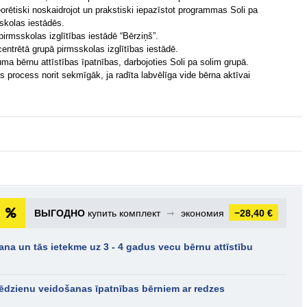
orētiski noskaidrojot un prakstiski iepazīstot programmas Soli pa
skolas iestādēs.
irmsskolas izglītības iestādē “Bērziņš”.
entrētā grupā pirmsskolas izglītības iestādē.
ma bērnu attīstības īpatnības, darbojoties Soli pa solim grupā.
s process norit sekmīgāk, ja radīta labvēlīga vide bērna aktīvai
ВЫГОДНО
купить комплект
➞
экономия
−28,40 €
na un tās ietekme uz 3 - 4 gadus vecu bērnu attīstību
ēdzienu veidošanas īpatnības bērniem ar redzes