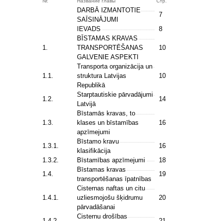
Nr.
Название главы
Стр.
DARBĀ IZMANTOTIE
7
SAĪSINĀJUMI
IEVADS
8
BĪSTAMAS KRAVAS
1.
TRANSPORTĒŠANAS
10
GALVENIE ASPEKTI
Transporta organizācija un
1.1.
struktura Latvijas
10
Republikā
Starptautiskie pārvadājumi
1.2.
14
Latvijā
Bīstamās kravas, to
1.3.
klases un bīstamības
16
apzīmejumi
Bīstamo kravu
1.3.1.
16
klasifikācija
1.3.2.
Bīstamības apzīmejumi
18
Bīstamas kravas
1.4.
19
transportēšanas īpatnības
Cisternas naftas un citu
1.4.1.
uzliesmojošu šķidrumu
20
pārvadāšanai
Cisternu drošības
1.4.2.
21