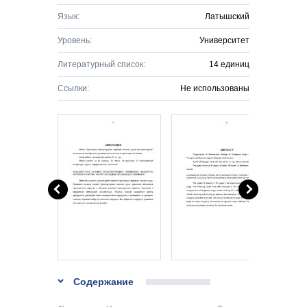
Язык:
Латышский
Уровень:
Университет
Литературный список:
14 единиц
Ссылки:
Не использованы
Содержание