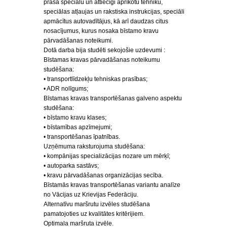
prasa speciālu un attiecīgi aprīkotu tehniku,
speciālas atļaujas un rakstiska instrukcijas, speciāli
apmācītus autovadītājus, kā arī daudzas citus
nosacījumus, kurus nosaka bīstamo kravu
pārvadāšanas noteikumi.
Dotā darba bija studēti sekojošie uzdevumi :
Bīstamas kravas pārvadāšanas noteikumu
studēšana:
• transportlīdzekļu tehniskas prasības;
• ADR nolīgums;
Bīstamas kravas transportēšanas galveno aspektu
studēšana:
• bīstamo kravu klases;
• bīstamības apzīmejumi;
• transportēšanas īpatnības.
Uzņēmuma raksturojuma studēšana:
• kompānijas specializācijas nozare um mērķī;
• autoparka sastāvs;
• kravu pārvadāšanas organizācijas secība.
Bīstamās kravas transportēšanas variantu analīze
no Vācijas uz Krievijas Federāciju.
Alternatīvu maršrutu izvēles studēšana
pamatojoties uz kvalitātes kritērijiem.
Optimala maršruta izvēle.