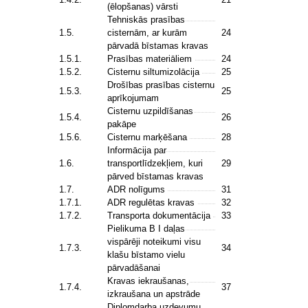
(ēlopšanas) vārsti
Tehniskās prasības
1.5.
cisternām, ar kurām
24
pārvadā bīstamas kravas
1.5.1.
Prasības materiāliem
24
1.5.2.
Cisternu siltumizolācija
25
Drošības prasības cisternu
1.5.3.
25
aprīkojumam
Cisternu uzpildīšanas
1.5.4.
26
pakāpe
1.5.6.
Cisternu marķēšana
28
Informācija par
1.6.
transportlīdzekļiem, kuri
29
pārved bīstamas kravas
1.7.
ADR nolīgums
31
1.7.1.
ADR regulētas kravas
32
1.7.2.
Transporta dokumentācija
33
Pielikuma B I daļas
vispārēji noteikumi visu
1.7.3.
34
klašu bīstamo vielu
pārvadāšanai
Kravas iekraušanas,
1.7.4.
37
izkraušana un apstrāde
Diplomdarba uzdevumu