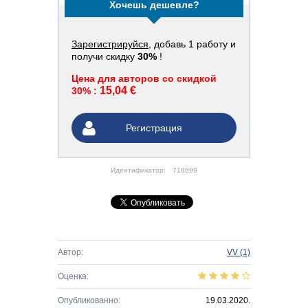
Хочешь дешевле?
Зарегистрируйся
, добавь 1 работу и
получи скидку
30%
!
Цена для авторов со скидкой
15,04 €
30% :
Регистрация
Идентификатор:
718699
Автор:
VV
(1)
Оценка:
Опубликованно:
19.03.2020.