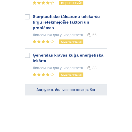
ОЦЕНЕННЫЙ!
Starptautisko tālsarunu telekaršu
tirgu ietekmējošie faktori un
problēmas
Дипломная
для университета
66
ОЦЕНЕННЫЙ!
Ģenerālās kravas kuģa enerģētiskā
iekārta
Дипломная
для университета
88
ОЦЕНЕННЫЙ!
Загрузить больше похожих работ