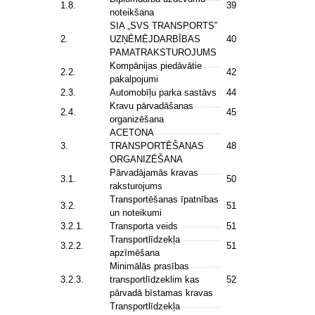
1.8.
39
noteikšana
SIA „SVS TRANSPORTS”
2.
UZŅĒMĒJDARBĪBAS
40
PAMATRAKSTUROJUMS
Kompānijas piedāvātie
2.2.
42
pakalpojumi
2.3.
Automobīļu parka sastāvs
44
Kravu pārvadāšanas
2.4.
45
organizēšana
ACETONA
3.
TRANSPORTĒŠANAS
48
ORGANIZĒŠANA
Pārvadājamās kravas
3.1.
50
raksturojums
Transportēšanas īpatnības
3.2.
51
un noteikumi
3.2.1.
Transporta veids
51
Transportlīdzekļa
3.2.2.
51
apzīmēšana
Minimālās prasības
3.2.3.
transportlīdzeklim kas
52
pārvadā bīstamas kravas
Transportlīdzekļa