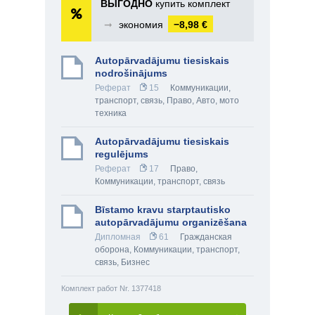
ВЫГОДНО
купить комплект
➞
экономия
−8,98 €
Autopārvadājumu tiesiskais
nodrošinājums
Реферат
15
Коммуникации,
транспорт, связь
,
Право
,
Авто, мото
техника
Autopārvadājumu tiesiskais
regulējums
Реферат
17
Право
,
Коммуникации, транспорт, связь
Bīstamo kravu starptautisko
autopārvadājumu organizēšana
Дипломная
61
Гражданская
оборона
,
Коммуникации, транспорт,
связь
,
Бизнес
Комплект работ Nr. 1377418