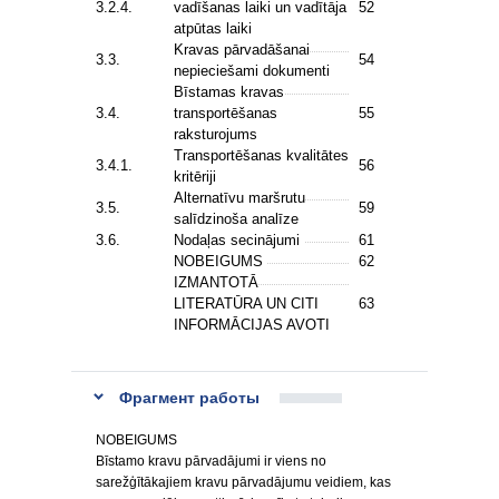
3.2.4.
vadīšanas laiki un vadītāja
52
atpūtas laiki
Kravas pārvadāšanai
3.3.
54
nepieciešami dokumenti
Bīstamas kravas
3.4.
transportēšanas
55
raksturojums
Transportēšanas kvalitātes
3.4.1.
56
kritēriji
Alternatīvu maršrutu
3.5.
59
salīdzinoša analīze
3.6.
Nodaļas secinājumi
61
NOBEIGUMS
62
IZMANTOTĀ
LITERATŪRA UN CITI
63
INFORMĀCIJAS AVOTI
Фрагмент работы
NOBEIGUMS
Bīstamo kravu pārvadājumi ir viens no
sarežģītākajiem kravu pārvadājumu veidiem, kas