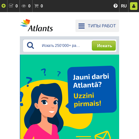
0
0
0
RU
ТИПЫ РАБОТ
Искать