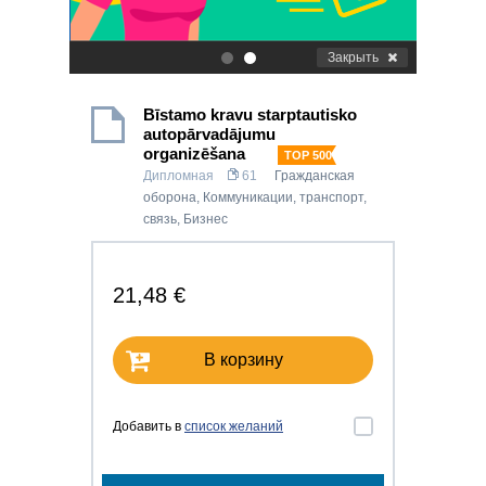
Закрыть
.
.
Bīstamo kravu starptautisko
autopārvadājumu
organizēšana
TOP 500
Дипломная
61
Гражданская
оборона
,
Коммуникации, транспорт,
связь
,
Бизнес
21,48 €
В корзину
Добавить в
список желаний