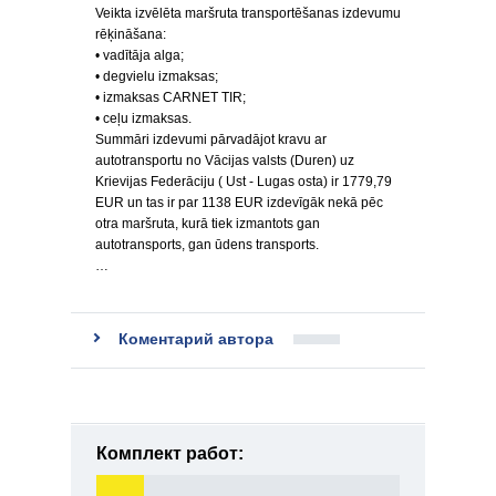
Veikta izvēlēta maršruta transportēšanas izdevumu
rēķināšana:
• vadītāja alga;
• degvielu izmaksas;
• izmaksas CARNET TIR;
• ceļu izmaksas.
Summāri izdevumi pārvadājot kravu ar
autotransportu no Vācijas valsts (Duren) uz
Krievijas Federāciju ( Ust - Lugas osta) ir 1779,79
EUR un tas ir par 1138 EUR izdevīgāk nekā pēc
otra maršruta, kurā tiek izmantots gan
autotransports, gan ūdens transports.
…
Коментарий автора
Комплект работ: