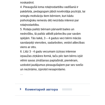
noskaidrot.
4. Pieaugušā loma rotaļnodarbību vadīšanā ir
pakārtota, pedagogam jābūt novērotāja pozīcijā, lai
sniegtu motivāciju tiem bērniem, kuri kādu
psiholoģisku iemeslu dēļ neizrāda interesi par
rotaļnodarbību.
5. Rotaļa palīdz bērnam pārvarēt bailes un
nedrošību, tā palīdz attīstīt pārliecību par savām
spējām. Tās laikā, 3 – 4 gadus veci bērni mācās
savstarpēji vienoties, sadarboties, veidot attiecības
viens ar otru.
6. Līdz 3 - 4 gadu vecumam izziņas interese
izpaužas ziņkāres formā, taču pēc tam bērns izjūt
vēlmi savas zināšanas paplašināt, piemēram,
uzdodot jautājumus pieaugušajiem par sev svešo
un nezināmo, izprotot nesaprotamo.
…
Коментарий автора