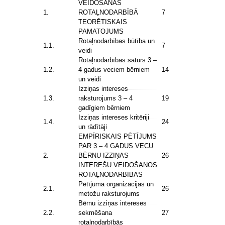
VEIDOŠANĀS
1.
ROTAĻNODARBĪBĀ
7
TEORĒTISKAIS
PAMATOJUMS
Rotaļnodarbības būtība un
1.1.
7
veidi
Rotaļnodarbības saturs 3 –
1.2.
4 gadus veciem bērniem
14
un veidi
Izziņas intereses
1.3.
raksturojums 3 – 4
19
gadīgiem bērniem
Izziņas intereses kritēriji
1.4.
24
un rādītāji
EMPĪRISKAIS PĒTĪJUMS
PAR 3 – 4 GADUS VECU
2.
BĒRNU IZZIŅAS
26
INTEREŠU VEIDOŠANOS
ROTAĻNODARBĪBĀS
Pētījuma organizācijas un
2.1.
26
metožu raksturojums
Bērnu izziņas intereses
2.2.
sekmēšana
27
rotaļnodarbībās