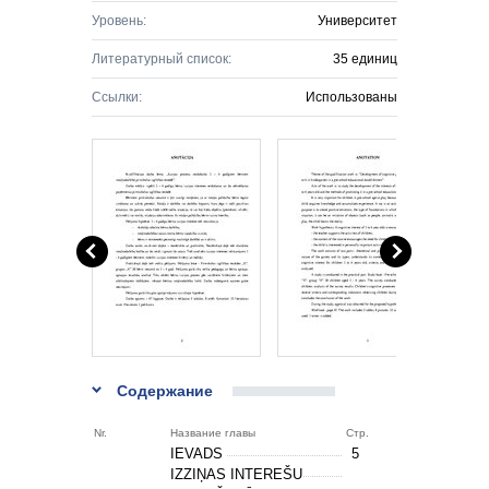
Уровень:
Университет
Литературный список:
35 единиц
Ссылки:
Использованы
Содержание
Nr.
Название главы
Стр.
IEVADS
5
IZZIŅAS INTEREŠU