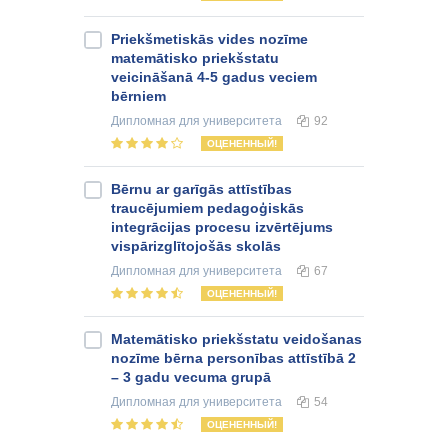
Priekšmetiskās vides nozīme
matemātisko priekšstatu
veicināšanā 4-5 gadus veciem
bērniem
Дипломная
для университета
92
ОЦЕНЕННЫЙ!
Bērnu ar garīgās attīstības
traucējumiem pedagoģiskās
integrācijas procesu izvērtējums
vispārizglītojošās skolās
Дипломная
для университета
67
ОЦЕНЕННЫЙ!
Matemātisko priekšstatu veidošanas
nozīme bērna personības attīstībā 2
– 3 gadu vecuma grupā
Дипломная
для университета
54
ОЦЕНЕННЫЙ!