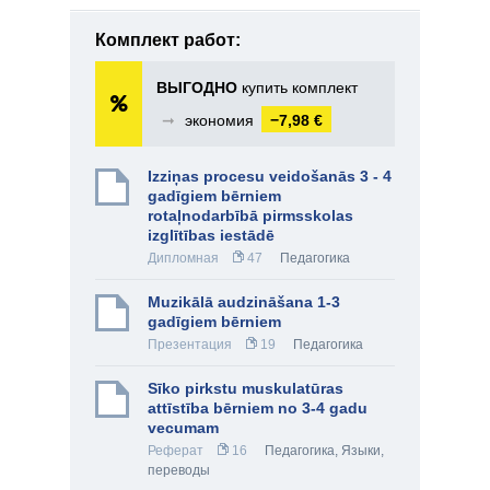
Комплект работ:
ВЫГОДНО
купить комплект
➞
экономия
−7,98 €
Izziņas procesu veidošanās 3 - 4
gadīgiem bērniem
rotaļnodarbībā pirmsskolas
izglītības iestādē
Дипломная
47
Педагогика
Muzikālā audzināšana 1-3
gadīgiem bērniem
Презентация
19
Педагогика
Sīko pirkstu muskulatūras
attīstība bērniem no 3-4 gadu
vecumam
Реферат
16
Педагогика
,
Языки,
переводы