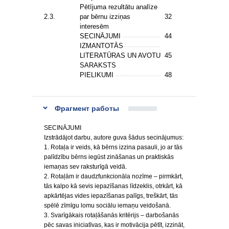
Pētījuma rezultātu analīze
2.3.
par bērnu izziņas
32
interesēm
SECINĀJUMI
44
IZMANTOTĀS
LITERATŪRAS UN AVOTU
45
SARAKSTS
PIELIKUMI
48
Фрагмент работы
SECINĀJUMI
Izstrādājot darbu, autore guva šādus secinājumus:
1. Rotaļa ir veids, kā bērns izzina pasauli, jo ar tās
palīdzību bērns iegūst zināšanas un praktiskās
iemaņas sev raksturīgā veidā.
2. Rotaļām ir daudzfunkcionāla nozīme – pirmkārt,
tās kalpo kā sevis iepazīšanas līdzeklis, otrkārt, kā
apkārtējas vides iepazīšanas palīgs, treškārt, tās
spēlē zīmīgu lomu sociālu iemaņu veidošanā.
3. Svarīgākais rotaļāšanās kritērijs – darbošanās
pēc savas iniciatīvas, kas ir motivācija pētīt, izzināt,