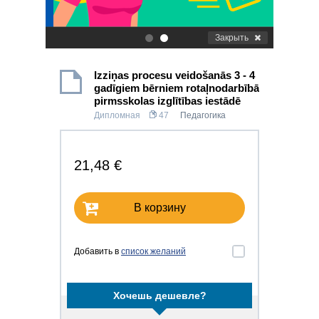
Закрыть
.
.
Izziņas procesu veidošanās 3 - 4
gadīgiem bērniem rotaļnodarbībā
pirmsskolas izglītības iestādē
Дипломная
47
Педагогика
21,48 €
В корзину
Добавить в
список желаний
Хочешь дешевле?