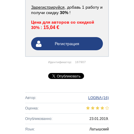
Зарегистрируйся
, добавь 1 работу и
получи скидку
30%
!
Цена для авторов со скидкой
15,04 €
30% :
Регистрация
Идентификатор:
167907
Автор:
LOGINA
(16)
Оценка:
Опубликованно:
23.01.2019.
Язык:
Латышский