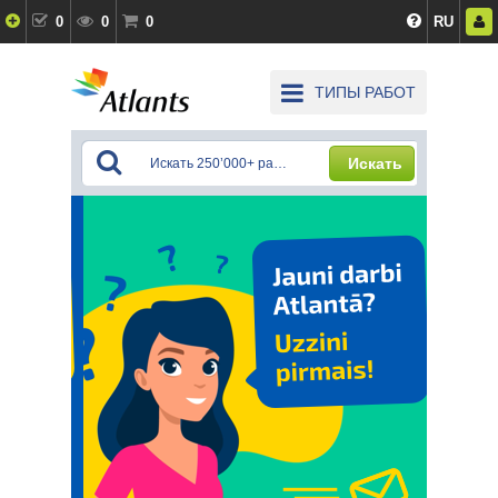
0
0
0
RU
ТИПЫ РАБОТ
Искать