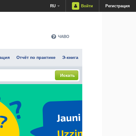
RU
Войти
Регистрация
ЧАВО
ация
Отчёт по практике
Э-книга
Искать