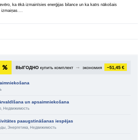
evēro, ka ēkā izmainīsies enerģijas bilance un ka katrs nākošais
s izmaiņas.…
ВЫГОДНО
купить комплект
➞
экономия
−51,45 €
psaimniekošana
ь
pārvaldīšana un apsaimniekošana
о
,
Недвижимость
vitātes paaugstināšanas iespējas
оды
,
Энергетика
,
Недвижимость