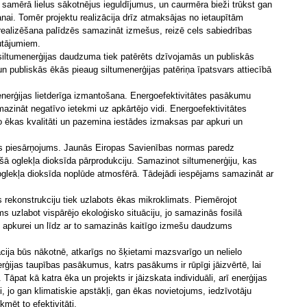
sa samērā lielus sākotnējus ieguldījumus, un caurmēra bieži trūkst gan
anai. Tomēr projektu realizācija drīz atmaksājas no ietaupītām
alizēšana palīdzēs samazināt izmešus, reizē cels sabiedrības
utājumiem.
siltumenerģijas daudzuma tiek patērēts dzīvojamās un publiskās
n publiskās ēkās pieaug siltumenerģijas patēriņa īpatsvars attiecībā
enerģijas lietderīga izmantošana. Energoefektivitātes pasākumu
zināt negatīvo ietekmi uz apkārtējo vidi. Energoefektivitātes
o ēkas kvalitāti un pazemina iestādes izmaksas par apkuri un
as piesārņojums. Jaunās Eiropas Savienības normas paredz
ā oglekļa dioksīda pārprodukciju. Samazinot siltumenerģiju, kas
 oglekļa dioksīda noplūde atmosfērā. Tādejādi iespējams samazināt ar
 rekonstrukciju tiek uzlabots ēkas mikroklimats. Piemērojot
s uzlabot vispārējo ekoloģisko situāciju, jo samazinās fosilā
u apkurei un līdz ar to samazinās kaitīgo izmešu daudzums
cija būs nākotnē, atkarīgs no šķietami mazsvarīgo un nelielo
rģijas taupības pasākumus, katrs pasākums ir rūpīgi jāizvērtē, lai
 Tāpat kā katra ēka un projekts ir jāizskata individuāli, arī enerģijas
, jo gan klimatiskie apstākļi, gan ēkas novietojums, iedzīvotāju
mēt to efektivitāti.