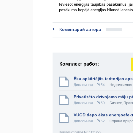
Ieviešot enerģijas taupības pasākumus, jāi
pasākums kopējā enerģijas bilancē ienesī
Коментарий автора
Комплект работ:
Ēku apkārtējās teritorijas a
Дипломная
54
Недвижимост
Privatizēto dzīvojamo māju 
Дипломная
59
Бизнес
,
Прав
VUGD depo ēkas energoefekti
Дипломная
52
Охрана прир
Комплект работ Nr. 1121222