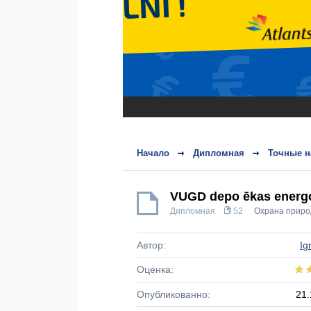
Начало
Дипломная
Точные н
VUGD depo ēkas energoe
Дипломная
52
Охрана прир
Автор:
Ig
Оценка:
Опубликованно:
21.