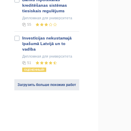
kreditēšanas sistēmas
tiesiskais regulējums
Дипломная
для университета
55
Investīcijas nekustamajā
īpašumā Latvijā un to
vadība
Дипломная
для университета
51
ОЦЕНЕННЫЙ!
Загрузить больше похожих работ