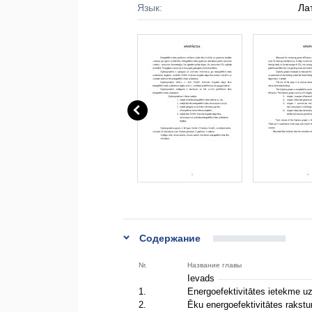
Язык:
Ла
Содержание
Nr.
Название главы
Ievads
1.
Energoefektivitātes ietekme uz
2.
Ēku energoefektivitātes rakstu