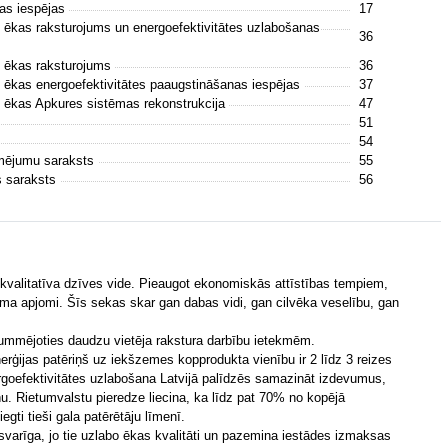
nas iespējas
17
ēkas raksturojums un energoefektivitātes uzlabošanas
36
 ēkas raksturojums
36
ēkas energoefektivitātes paaugstināšanas iespējas
37
ēkas Apkures sistēmas rekonstrukcija
47
51
54
īmējumu saraksts
55
as saraksts
56
 kvalitatīva dzīves vide. Pieaugot ekonomiskās attīstības tempiem,
uma apjomi. Šīs sekas skar gan dabas vidi, gan cilvēka veselību, gan
ummējoties daudzu vietēja rakstura darbību ietekmēm.
erģijas patēriņš uz iekšzemes kopprodukta vienību ir 2 līdz 3 reizes
goefektivitātes uzlabošana Latvijā palīdzēs samazināt izdevumus,
iņu. Rietumvalstu pieredze liecina, ka līdz pat 70% no kopējā
egti tieši gala patērētāju līmenī.
varīga, jo tie uzlabo ēkas kvalitāti un pazemina iestādes izmaksas