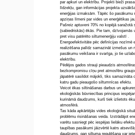
par apkuri un elektrību. Projekti bieži pra
līdzekļu, gan informācijas projekta uzsākš
enerģijas izmaksām. Tāpēc šo pasākumu re
apziņas līmeni par vides un enerģētikas ja
Pašreiz aptuveni 70% no kopējā saražotā 
(sabiedriskās) ēkās. Pie tam, dzīvojamās u
pret visu patērēto siltumenerģiju valstī .
Energoefektivitāte pēc definīcijas nozīmē 
realizēšana palīdz samazināt izmešus un ma
pasākumu veikšana ir svarīga, jo tie uzlab
elektrību.
Pēdējos gados strauji pieaudzis atmosfēr
bezkompromisu cīņu pret atmosfēru graujoš
jāpatērē sasildot mājokli, tiks samazināta
katru gadu pieaugošo siltumnīcas efektu.
Veicot ēkas siltināšanas darbus un apkures
ekoloģiskās būvniecības principus iespējam
kurināmā daudzums, kurš tiek izlietots ēk
atmosfērā.
Tas kāda apkārtējās vides ekoloģiskā situā
problēmu risināšanas veida. Izstrādājot ene
varētu sasniegt pēc iespējas lielāku efektu.
taupības pasākumi jāizvērtē katrs atsevišķi
daudzums, gan siltuma regulēšana var ietek