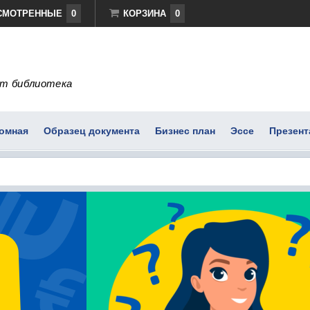
СМОТРЕННЫЕ
0
КОРЗИНА
0
т библиотека
омная
Образец документа
Бизнес план
Эссе
Презент