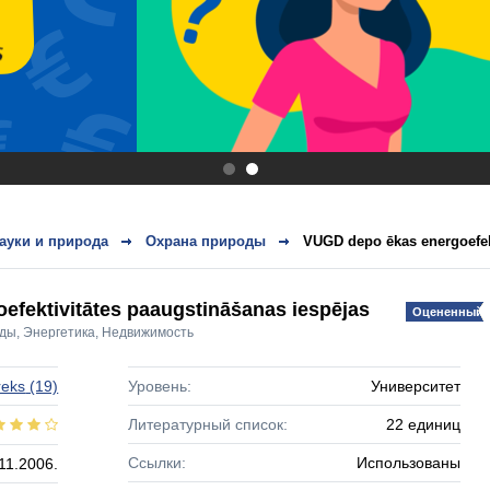
.
.
ауки и природа
Охрана природы
VUGD depo ēkas energoefekt
fektivitātes paaugstināšanas iespējas
Оцененный!
оды
,
Энергетика
,
Недвижимость
reks
(19)
Уровень:
Университет
Литературный список:
22 единиц
Ссылки:
Использованы
11.2006.