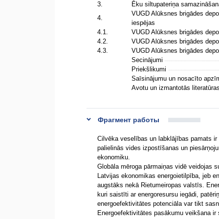
3.
Ēku siltupateriņa samazināša
VUGD Alūksnes brigādes depo 
4.
iespējas
4.1.
VUGD Alūksnes brigādes depo
4.2.
VUGD Alūksnes brigādes depo 
4.3.
VUGD Alūksnes brigādes depo 
Secinājumi
Priekšlikumi
Saīsinājumu un nosacīto apz
Avotu un izmantotās literatūr
Фрагмент работы
Cilvēka veselības un labklājības pamats ir
palielinās vides izpostīšanas un piesārņoj
ekonomiku.
Globāla mēroga pārmaiņas vidē veidojas s
Latvijas ekonomikas energoietilpība, jeb en
augstāks nekā Rietumeiropas valstīs. Ener
kuri saistīti ar energoresursu iegādi, patēr
energoefektivitātes potenciāla var tikt sasni
Energoefektivitātes pasākumu veikšana ir s