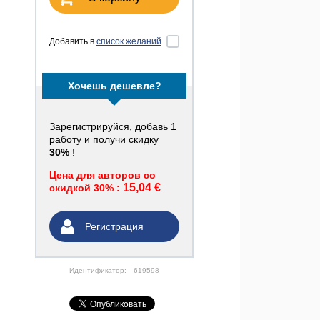
Добавить в
список желаний
Хочешь дешевле?
Зарегистрируйся
, добавь 1
работу и получи скидку
30%
!
Цена для авторов со
15,04 €
скидкой 30% :
Регистрация
Идентификатор:
619598