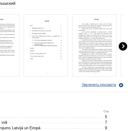
тышский
Увеличить просмотр
Стр.
5
 vidi
7
rojums Latvijā un Eiropā
9