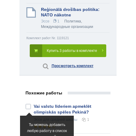
Reģionālā drošības politika:
NATO nākotne
Эссе
1
Политика
,
Международные организации
Комплект работ Nr. 1119121
Купить 3 работы в комплекте
Просмотреть комплект
Похожие работы
Vai valstu līderiem apmeklēt
olimpiskās spēles Pekinā?
Эссе
для средней школы
1
Ты можешь добавить
любую работу в список