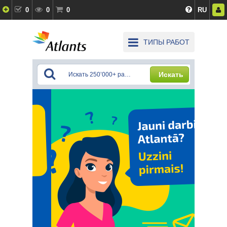
0
0
0
RU
ТИПЫ РАБОТ
Искать