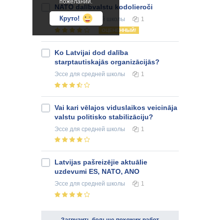
пожеланий.
NATO dalībvalstu kodolieroči
Круто!
Эссе
для средней школы
1
ОЦЕНЕННЫЙ!
Ko Latvijai dod dalība
starptautiskajās organizācijās?
Эссе
для средней школы
1
Vai kari vēlajos viduslaikos veicināja
valstu politisko stabilizāciju?
Эссе
для средней школы
1
Latvijas pašreizējie aktuālie
uzdevumi ES, NATO, ANO
Эссе
для средней школы
1