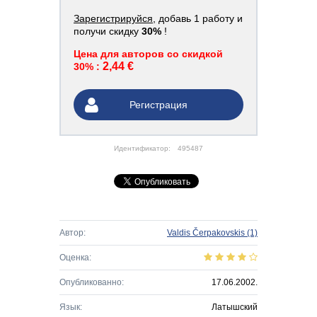
Зарегистрируйся
, добавь 1 работу и
получи скидку
30%
!
Цена для авторов со скидкой
2,44 €
30% :
Регистрация
Идентификатор:
495487
Автор:
Valdis Čerpakovskis
(1)
Оценка:
Опубликованно:
17.06.2002.
Язык:
Латышский