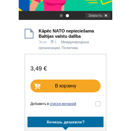
Закрыть
.
.
Kāpēc NATO nepieciešama
Baltijas valstu dalība
Эссе
3
Международные
организации
,
Политика
3,49 €
В корзину
Добавить в
список желаний
Хочешь дешевле?