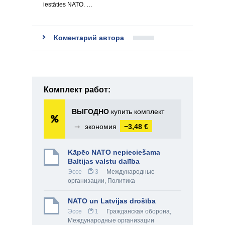
iestāties NATO. …
Коментарий автора
Комплект работ:
ВЫГОДНО
купить комплект
➞
экономия
−3,48 €
Kāpēc NATO nepieciešama
Baltijas valstu dalība
Эссе
3
Международные
организации
,
Политика
NATO un Latvijas drošība
Эссе
1
Гражданская оборона
,
Международные организации