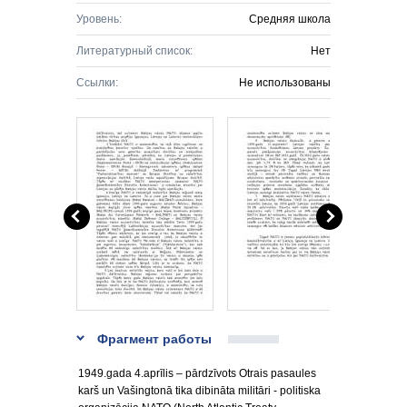
Уровень:
Средняя школа
Литературный список:
Нет
Ссылки:
Не использованы
Фрагмент работы
1949.gada 4.aprīlis – pārdzīvots Otrais pasaules
karš un Vašingtonā tika dibināta militāri - politiska