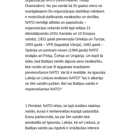
organizācija NATO (North Atlantic Treaty
Oranization). Nu jau vairāk kā 50 gadus viens no
svarīgākajiem šīs organizācijas darbības mērķiem
ir nodrošināt dalībvalstu neatkarību un drošību.
NATO nemitīgi attīstās un paplašinās –
organizācijas rašanās brīdi tajā ietilpa 12
dibinātājvalstis (ASV, Kanāda un 10 Eiropas
valstis), 1952.gadā pievienojās Grieķija un Turcija,
1955.gadā – VFR (tagadējā Vācija), 1982.gadā –
Spānija un pavisam nesen (1999.gadā) NATO
iestājās arī Polija, Čehija un Ungārija. Un kopš tā
laika, kad Baltijas valstis atguva savu neatkarību,
tiek runāts arī par šī apgabala iespējamo
pievienošanos NATO. Vai tā ir realitāte, ka Igaunija,
Latvija un Lietuva iestāsies NATO? Tas ir atkarīgs
no šīm valstīm pašām. Bet vai Baltijas valstis ir
nepieciešamas NATO?
1.Pirmkārt, NATO vēlas, lai tajā iestātos stabilas
valstis, kuras ir ieinteresētas kopīgā sadarbībā.
Esmu pārliecināts, ka pie šīm valstīm tiek
pieskaitīta arī Igaunija, Latvija, kā arī Lietuva, jo
Baltijas valstis jau ilgstoši ir izrādījušas interesi