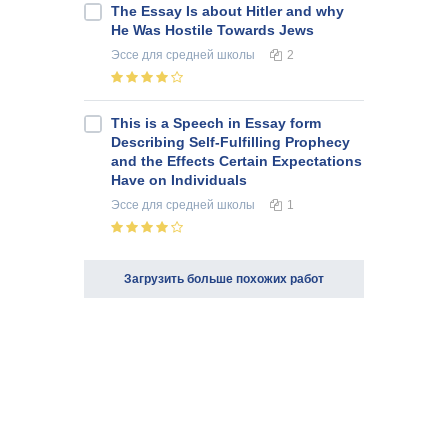
The Essay Is about Hitler and why
He Was Hostile Towards Jews
Эссе
для средней школы
2
This is a Speech in Essay form
Describing Self-Fulfilling Prophecy
and the Effects Certain Expectations
Have on Individuals
Эссе
для средней школы
1
Загрузить больше похожих работ