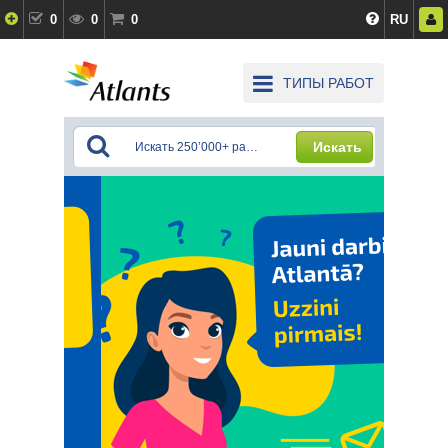
0
0
0
RU
ТИПЫ РАБОТ
Искать