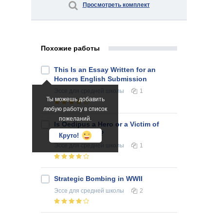
Просмотреть комплект
Похожие работы
This Is an Essay Written for an
Honors English Submission
Эссе
для средней школы
1
Ты можешь добавить
любую работу в список
пожеланий.
Is Oedipus a Hero or a Victim of
Circumstance?
Круто!
Эссе
для средней школы
1
Strategic Bombing in WWII
Эссе
для средней школы
2