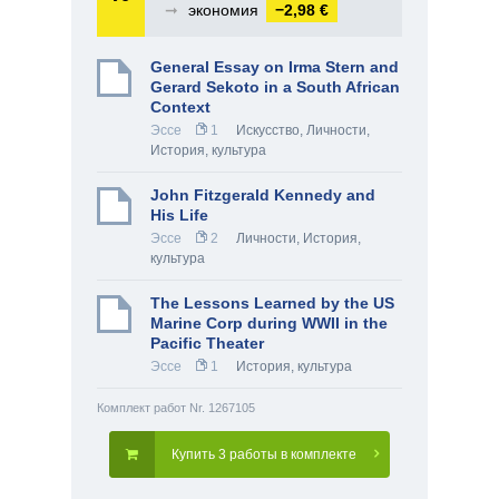
➞
экономия
−2,98 €
General Essay on Irma Stern and
Gerard Sekoto in a South African
Context
Эссе
1
Искусство
,
Личности
,
История, культура
John Fitzgerald Kennedy and
His Life
Эссе
2
Личности
,
История,
культура
The Lessons Learned by the US
Marine Corp during WWII in the
Pacific Theater
Эссе
1
История, культура
Комплект работ Nr. 1267105
Купить 3 работы в комплекте