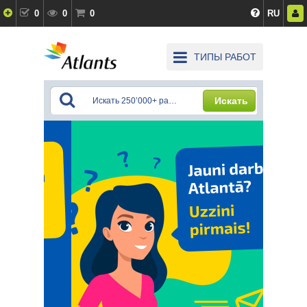
0
0
0
RU
ТИПЫ РАБОТ
Искать