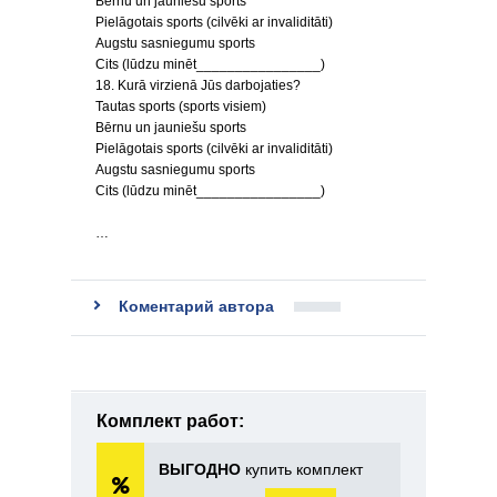
Bērnu un jauniešu sports
Pielāgotais sports (cilvēki ar invaliditāti)
Augstu sasniegumu sports
Cits (lūdzu minēt________________)
18. Kurā virzienā Jūs darbojaties?
Tautas sports (sports visiem)
Bērnu un jauniešu sports
Pielāgotais sports (cilvēki ar invaliditāti)
Augstu sasniegumu sports
Cits (lūdzu minēt________________)
…
Коментарий автора
Комплект работ:
ВЫГОДНО
купить комплект