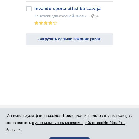
Invalīdu sporta attīstība Latvijā
Конспект
для средней школы
4
Загрузить больше похожих работ
Мы используем файлы cookies. Продолжая использовать этот сайт, вы
Про Atlants.lv
Реклама
соглашаетесь
с условиями использования файлов cookie. Узнайте
больше.
Условия