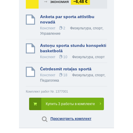
➞
экономия
−6,48 €
Anketa par sporta attīstību
novadā
Конспект
2
Физкультура, спорт
,
Управление
Astoņu sporta stundu konspekti
basketbolā
Конспект
10
Физкультура, спорт
Četrdesmit rotaļas sportā
Конспект
18
Физкультура, спорт
,
Педагогика
Комплект работ Nr. 1377001
Купить 3 работы в комплекте
Просмотреть комплект