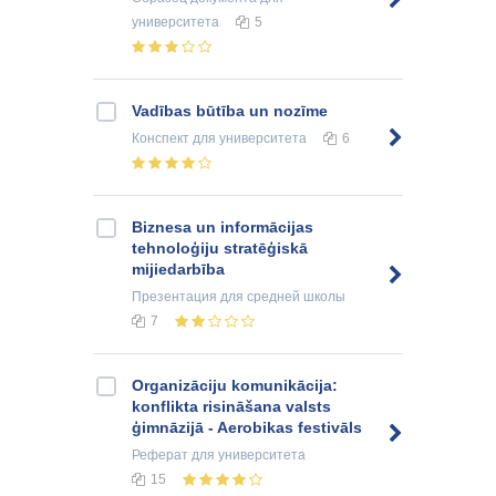
университета
5
Vadības būtība un nozīme
Конспект
для университета
6
Biznesa un informācijas
tehnoloģiju stratēģiskā
mijiedarbība
Презентация
для средней школы
7
Organizāciju komunikācija:
konflikta risināšana valsts
ģimnāzijā - Aerobikas festivāls
Реферат
для университета
15