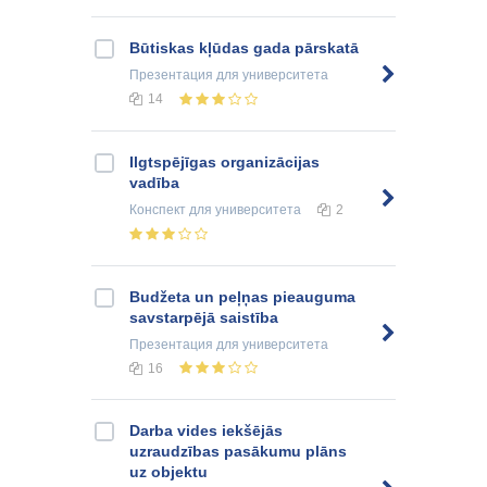
Būtiskas kļūdas gada pārskatā
Презентация
для университета
14
Ilgtspējīgas organizācijas
vadība
Конспект
для университета
2
Budžeta un peļņas pieauguma
savstarpējā saistība
Презентация
для университета
16
Darba vides iekšējās
uzraudzības pasākumu plāns
uz objektu