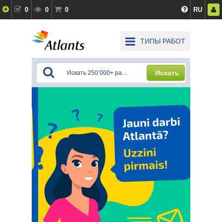
0
0
0
RU
ТИПЫ РАБОТ
Искать