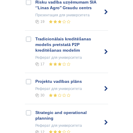
Risku vadība uzņēmumam SIA
‘’Linas Agro’’ Graudu centrs
Презентация
для университета
19
Tradicionālais kreditēšanas
modelis pretstatā P2P
kreditēšanas modelim
Реферат
для университета
17
Projektu vadības plāns
Реферат
для университета
30
Strategic and operational
planning
Реферат
для университета
12