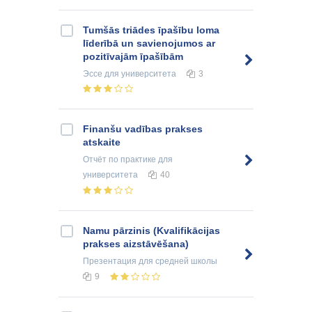
Tumšās triādes īpašību loma
līderībā un savienojumos ar
pozitīvajām īpašībām
Эссе
для университета
3
Finanšu vadības prakses
atskaite
Отчёт по практике
для
университета
40
Namu pārzinis (Kvalifikācijas
prakses aizstāvēšana)
Презентация
для средней школы
9