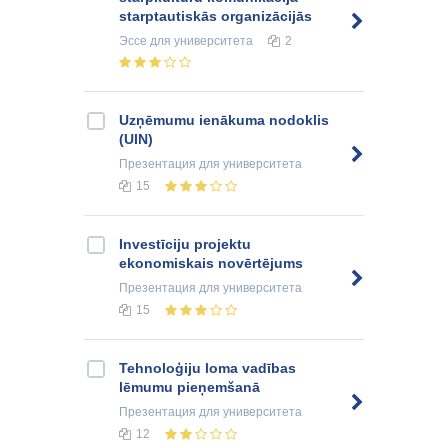
starptautiskās organizācijās
Эссе
для университета
2
Uzņēmumu ienākuma nodoklis
(UIN)
Презентация
для университета
15
Investīciju projektu
ekonomiskais novērtējums
Презентация
для университета
15
Tehnoloģiju loma vadības
lēmumu pieņemšanā
Презентация
для университета
12