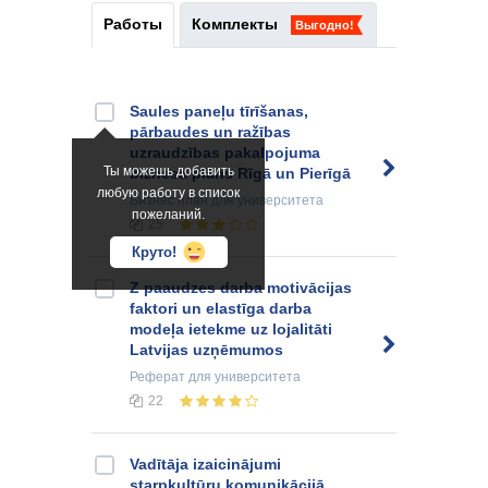
Работы
Комплекты
Выгодно!
Saules paneļu tīrīšanas,
pārbaudes un ražības
uzraudzības pakalpojuma
Ты можешь добавить
biznesa plāns Rīgā un Pierīgā
любую работу в список
Бизнес план
для университета
пожеланий.
25
Круто!
Z paaudzes darba motivācijas
faktori un elastīga darba
modeļa ietekme uz lojalitāti
Latvijas uzņēmumos
Реферат
для университета
22
Vadītāja izaicinājumi
starpkultūru komunikācijā