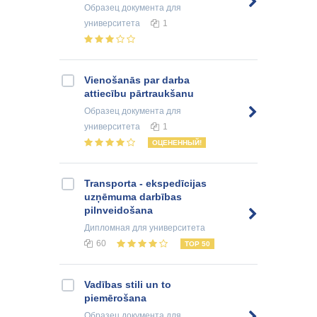
Образец документа
для
университета
1
Vienošanās par darba
attiecību pārtraukšanu
Образец документа
для
университета
1
ОЦЕНЕННЫЙ!
Transporta - ekspedīcijas
uzņēmuma darbības
pilnveidošana
Дипломная
для университета
60
TOP 50
Vadības stili un to
piemērošana
Образец документа
для