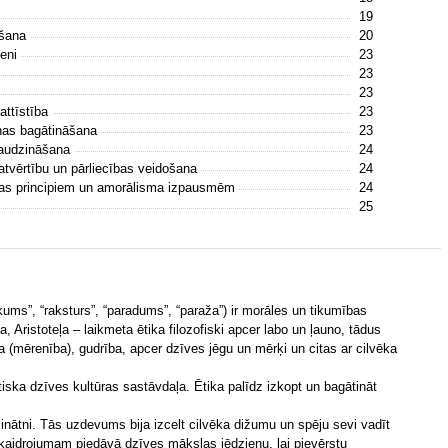
19
āšana
20
ieni
23
23
23
attīstība
23
ņas bagātināšana
23
 audzināšana
24
tvērtību un pārliecības veidošana
24
ības principiem un amorālisma izpausmēm
24
25
kums”, “raksturs”, “paradums”, “paraža”) ir morāles un tikumības
, Aristoteļa – laikmeta ētika filozofiski apcer labo un ļauno, tādus
a (mērenība), gudrība, apcer dzīves jēgu un mērķi un citas ar cilvēka
iska dzīves kultūras sastāvdaļa. Ētika palīdz izkopt un bagātināt
nātni. Tās uzdevums bija izcelt cilvēka dižumu un spēju sevi vadīt
kaidrojumam piedāvā dzīves mākslas jēdzienu, lai pievērstu