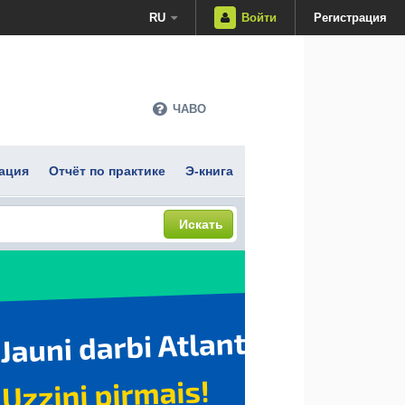
RU
Войти
Регистрация
ЧАВО
ация
Отчёт по практике
Э-книга
Искать