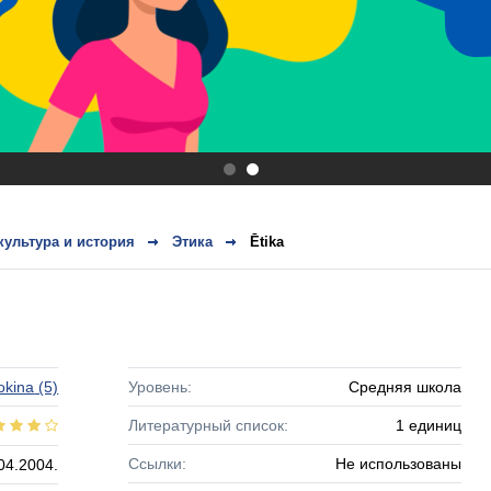
.
.
культура и история
Этика
Ētika
okina
(5)
Уровень:
Средняя школа
Литературный список:
1 единиц
Ссылки:
Не использованы
04.2004.