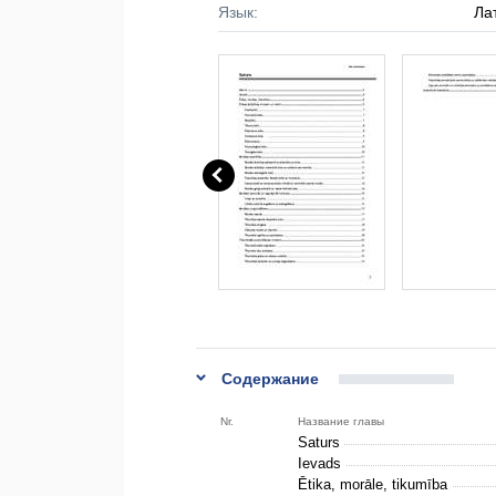
Язык:
Ла
Содержание
Nr.
Название главы
Saturs
Ievads
Ētika, morāle, tikumība