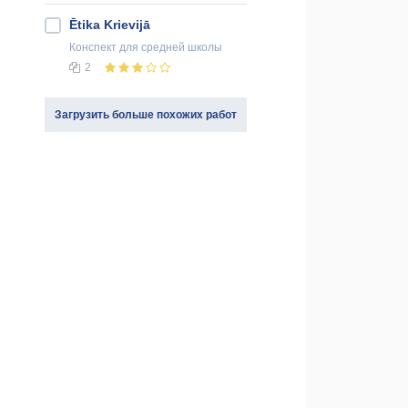
Ētika Krievijā
Конспект
для средней школы
2
Загрузить больше похожих работ