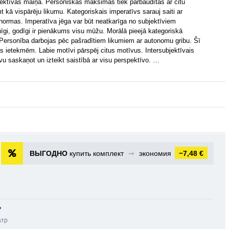
spektīvas maiņa. Personiskās maksimas tiek pārbaudītas ar citu
 kā vispārēju likumu. Kategoriskais imperatīvs sarauj saiti ar
normas. Imperatīva jēga var būt neatkarīga no subjektīviem
nīgi, godīgi ir pienākums visu mūžu. Morālā pieejā kategoriskā
. Personība darbojas pēc pašradītiem likumiem ar autonomu gribu. Šī
bas ietekmēm. Labie motīvi pārspēj citus motīvus. Intersubjektīvais
vu saskaņot un izteikt saistībā ar visu perspektīvo. …
ВЫГОДНО
купить комплект
➞
экономия
−7,48 €
"
атр