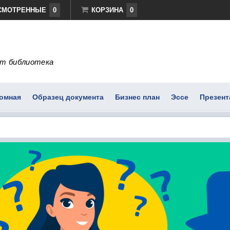
СМОТРЕННЫЕ
0
КОРЗИНА
0
т библиотека
омная
Образец документа
Бизнес план
Эссе
Презент