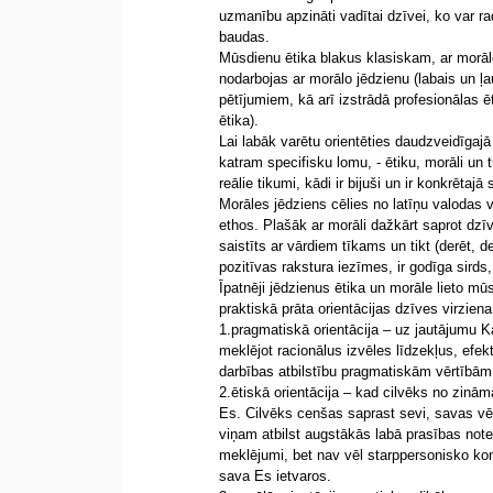
uzmanību apzināti vadītai dzīvei, ko var r
baudas.
Mūsdienu ētika blakus klasiskam, ar morāl
nodarbojas ar morālo jēdzienu (labais un ļa
pētījumiem, kā arī izstrādā profesionālas ēt
ētika).
Lai labāk varētu orientēties daudzveidīgajā
katram specifisku lomu, - ētiku, morāli un t
reālie tikumi, kādi ir bijuši un ir konkrētajā
Morāles jēdziens cēlies no latīņu valodas
ethos. Plašāk ar morāli dažkārt saprot dzī
saistīts ar vārdiem tīkams un tikt (derēt, 
pozitīvas rakstura iezīmes, ir godīga sird
Īpatnēji jēdzienus ētika un morāle lieto m
praktiskā prāta orientācijas dzīves virziena
1.pragmatiskā orientācija – uz jautājumu K
meklējot racionālus izvēles līdzekļus, efek
darbības atbilstību pragmatiskām vērtībām,
2.ētiskā orientācija – kad cilvēks no zin
Es. Cilvēks cenšas saprast sevi, savas vē
viņam atbilst augstākās labā prasības noteik
meklējumi, bet nav vēl starppersonisko kon
sava Es ietvaros.