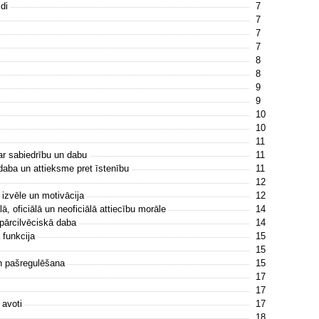
idi
7
7
7
7
8
8
9
9
10
10
11
ar sabiedrību un dabu
11
 daba un attieksme pret īstenību
11
12
 izvēle un motivācija
12
lā, oficiālā un neoficiālā attiecību morāle
14
spārcilvēciskā daba
14
 funkcija
15
15
un pašregulēšana
15
17
17
 avoti
17
18