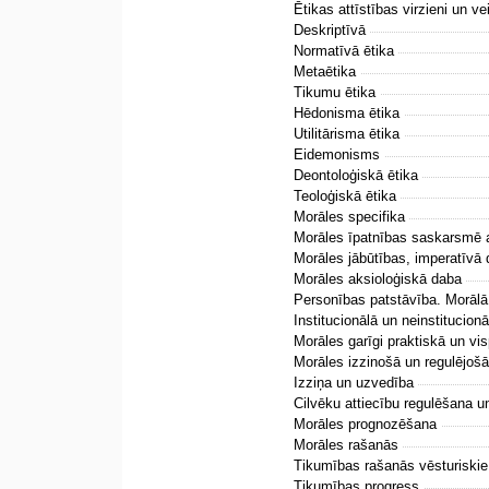
Ētikas attīstības virzieni un ve
Deskriptīvā
Normatīvā ētika
Metaētika
Tikumu ētika
Hēdonisma ētika
Utilitārisma ētika
Eidemonisms
Deontoloģiskā ētika
Teoloģiskā ētika
Morāles specifika
Morāles īpatnības saskarsmē 
Morāles jābūtības, imperatīvā
Morāles aksioloģiskā daba
Personības patstāvība. Morālā
Institucionālā un neinstitucionā
Morāles garīgi praktiskā un vi
Morāles izzinošā un regulējošā
Izziņa un uzvedība
Cilvēku attiecību regulēšana 
Morāles prognozēšana
Morāles rašanās
Tikumības rašanās vēsturiskie
Tikumības progress