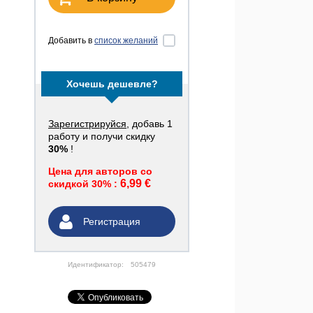
Добавить в
список желаний
Хочешь дешевле?
Зарегистрируйся
, добавь 1
работу и получи скидку
30%
!
Цена для авторов со
6,99 €
скидкой 30% :
Регистрация
Идентификатор:
505479