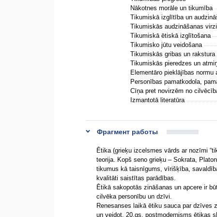
Nākotnes morāle un tikumība
Tikumiskā izglītība un audzin
Tikumiskās audzināšanas virz
Tikumiskā ētiskā izglītošana
Tikumisko jūtu veidošana
Tikumiskās gribas un rakstura 
Tikumiskās pieredzes un atmi
Elementāro pieklājības normu
Personības pamatkodola, pama
Cīņa pret novirzēm no cilvēc
Izmantotā literatūra
Фрагмент работы
Ētika (grieķu izcelsmes vārds ar nozīmi “ti
teorija. Kopš seno grieķu – Sokrata, Platona
tikumus kā taisnīgums, vīrišķība, savaldīb
kvalitāti saistītas parādības.
Ētikā sakopotās zināšanas un apcere ir būt
cilvēka personību un dzīvi.
Renesanses laikā ētiku sauca par dzīves zi
un veidot. 20.gs. postmodernisms ētikas s