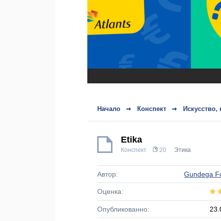
Начало
Конспект
Искусство, 
Ētika
Конспект
20
Этика
Автор:
Gundega F
Оценка:
Опубликованно:
23.