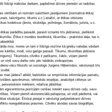
adīt līdzīgi mākslas darbam, paplašinot dzīves pieredzi un radošas
es vērtībām un normām saistītiem jautājumiem (normatīvā ētika)
unais, taisnīgums, tikums u.c.) analīzi, ar ētikas vēstures
ikas kodeksus (ārsta, skolotāja, psihologa, žurnālista, jurista, u.c.
 ētikas parādību pasaulē, parasti izmanto trīs jēdzienus, piešķirot
ikumību. Ētika ir morāles teorētiskā, tikumība – praktiskā daļa, tas ir,
 sabiedrībā.
 vārda mos, mores un tam ir līdzīga nozīme kā grieķu valodas vārdam
ves kārtību, modi, visu garīgo pasauli. Tikumu, tikumības jēdziens
derīgums). Tikumisks cilvēks ir patīkams, čakls, viņam piemīt
s, un viņš savu darbu veic pēc labākās sirdsapziņas.
ūsdienu vācu filozofs un sociologs Jurgens Hābermāss, raksturojot trīs
 izvēlē:
as man jādara? atbild, balstoties uz empīriskās informācijas pamatu,
tivitātes apsvērumus, tehniskās iespējas, analizējot cēloņus un
 personiskiem mērķiem, relatīvai jābūtībai.
āmām egocentrisma pozīcijām cenšas noteikt savu dzīves ceļu, savu
rtības. Viņam piemīt eksistenciālā pašapziņa, un viņš pārdomā, vai
tai situācijai. Ētiskai pieejai ir raksturīgi pašpietiekami dzīves
fliktu noregulēšanas prasmes. Cilvēks atrodas savas biogrāfijas,