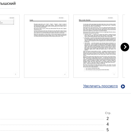
тышский
Увеличить просмотр
Стр.
2
4
5