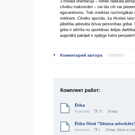
3.morālā orientācija – notiek radikāla per
cilvēku maksimām – vai tās citi var pieņemt
egocentrismu. Tiek izteiktas nozīmīgākās 
mērķiem. Cilvēks apzinās, ka rīkoties tais
jābūtība adresēta brīvai personības gribai
griba ir attīrīta no spontānas ārējas darbī
augstākā pakāpē ir spējīgs katra perspektī
Коментарий автора
Комплект работ:
Ētika
Конспект
20
Этика
Ētika filmā "Sātana advokāts
Конспект
4
Этика
,
Кино и те