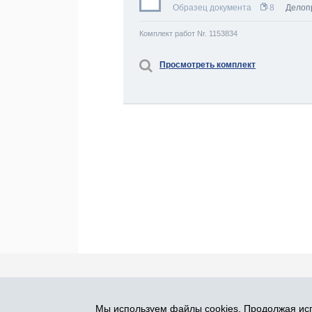
Образец документа
8
Делоп
Комплект работ Nr. 1153834
Просмотреть комплект
Про Atlants.lv
Реклама
Контакты
У
Мы используем файлы cookies. Продолжая исп