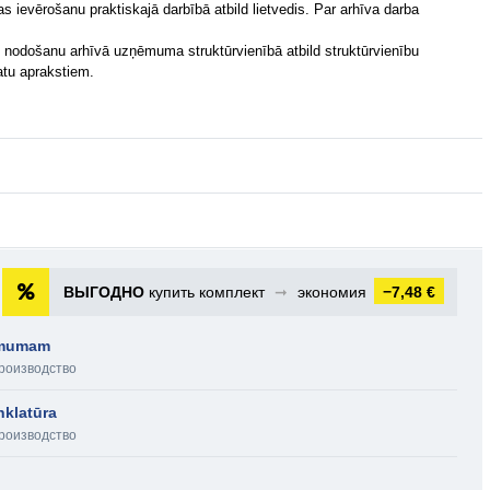
as ievērošanu praktiskajā darbībā atbild lietvedis. Par arhīva darba
n nodošanu arhīvā uzņēmuma struktūrvienībā atbild struktūrvienību
matu aprakstiem.
ВЫГОДНО
купить комплект
➞
экономия
−7,48 €
ņēmumam
роизводство
klatūra
роизводство