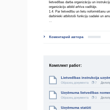
lietvedības darba organizāciju un instrukcij
organizāciju atbild arhīva vadītājs.
1.4. Par lietvedību un lietu noformēšanu u
darbinieki atbilstoši funkciju sadalei un a
…
Коментарий автора
Комплект работ:
Lietvedības instrukcija uz
Образец документа
7
Делоп
Uzņēmuma lietvedības nomen
Образец документа
3
Делоп
Uzņēmuma statūti