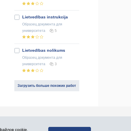
Lietvedības instrukcija
Образец документа
для
университета
5
Lietvedības nolikums
Образец документа
для
университета
3
Загрузить больше похожих работ
оединяйся к нам в социальных сетях:
файлов cookie.