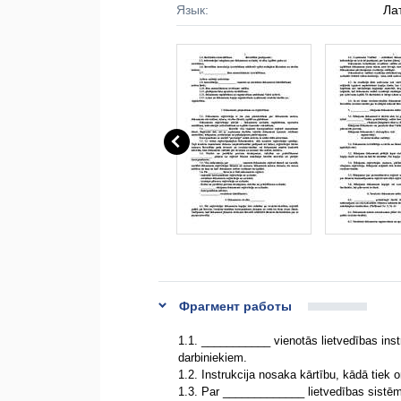
Язык:
Ла
Фрагмент работы
1.1. ___________ vienotās lietvedības ins
darbiniekiem.
1.2. Instrukcija nosaka kārtību, kādā tiek 
1.3. Par _____________ lietvedības sistēma