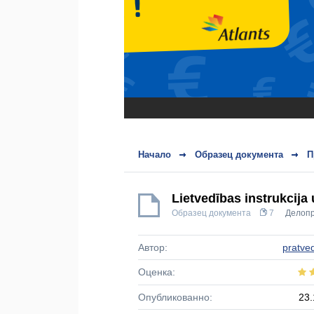
Начало
Образец документа
П
Lietvedības instrukci
Образец документа
7
Делопр
Автор:
pratve
Оценка:
Опубликованно:
23.