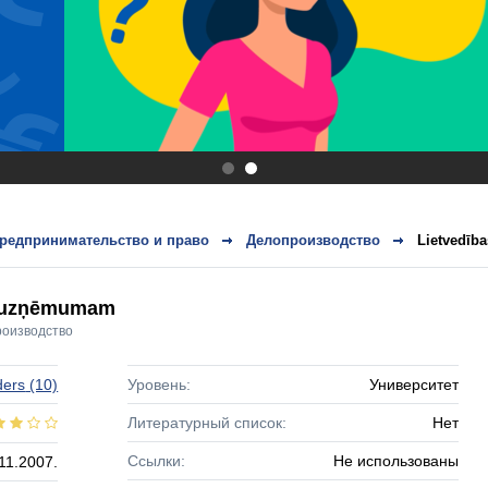
.
.
редпринимательство и право
Делопроизводство
Lietvedīb
ja uzņēmumam
оизводство
ders
(10)
Уровень:
Университет
Литературный список:
Нет
Ссылки:
Не использованы
11.2007.