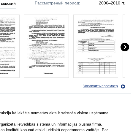
Рассмотреный период:
2000–2010 гг.
тышский
Увеличить просмотр
trukcija kā iekšējs normatīvs akts ir saistoša visiem uzņēmuma
organizēta lietvedības sistēma un informācijas plūsma firmā.
s kvalitāti kopumā atbild juridiskā departamenta vadītājs. Par