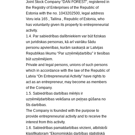
Joint Stock Company “DAN FOREST”, registered in
the Registry of Enterprises of the Republic of
Estonia with the no. 1043202500, legal address
Voru iela 165 , Tallina , Republic of Estonia, who
has voluntarily given its property to entrepreneurial
activity.
1.4. Par sabiedrības dalībniekiem var būt fiziskas
un juridiskas personas, kā arī vairāku šādu
personu apvienības, kurām saskaņā ar Latvijas
Republikas likumu “Par uzņēmējdarbību” ir tiesības
būt uzņēmējiem.
Private and legal persons, unions of such persons
which in accordance with the law of the Republic of
Latvia “On Entrepreneurial Activity” have rights to
act as an entrepreneur, may become as members
of the Company.
1.5. Sabiedrības darbības mērķis ir
uzņēmējdarbības veikšana un peļņas gūšana no
šīs darbības.
The Company is founded with the purpose to
provide entrepreneurial activity and to receive the
interest from this activity.
1.6. Sabiedrības pamatdarbības virzieni, atbilstoši
klasifikatoram “Ekonomiskās darbības statistiskā