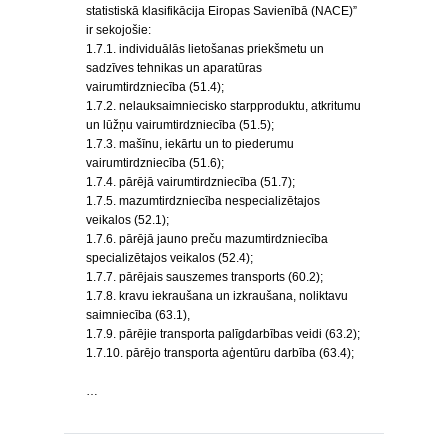
statistiskā klasifikācija Eiropas Savienībā (NACE)”
ir sekojošie:
1.7.1. individuālās lietošanas priekšmetu un
sadzīves tehnikas un aparatūras
vairumtirdzniecība (51.4);
1.7.2. nelauksaimniecisko starpproduktu, atkritumu
un lūžņu vairumtirdzniecība (51.5);
1.7.3. mašīnu, iekārtu un to piederumu
vairumtirdzniecība (51.6);
1.7.4. pārējā vairumtirdzniecība (51.7);
1.7.5. mazumtirdzniecība nespecializētajos
veikalos (52.1);
1.7.6. pārējā jauno preču mazumtirdzniecība
specializētajos veikalos (52.4);
1.7.7. pārējais sauszemes transports (60.2);
1.7.8. kravu iekraušana un izkraušana, noliktavu
saimniecība (63.1),
1.7.9. pārējie transporta palīgdarbības veidi (63.2);
1.7.10. pārējo transporta aģentūru darbība (63.4);
…