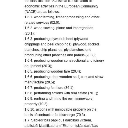
the classification “Statistical classification of
economic activities in the European Community
(NACE) are as follows:
1.6.1. woodfarming, timber processing and other
related services (02.0);
1.6.2. wood sawing, plane and impregnation
(20.1);
1.6.3. producing plywood sheet (plywood
chippings and peel chippings), plywood, sticked
planches, chip planches, ply planches, ond
prodducing other planches and panels (20.2);
1.6.4. producing wooden constructional and joinery
equipment (20.3);
1.6.5. producing wooden tare (20.4);
1.6.6. producing other wooden stuff, cork and straw
manufacture (20.5);
1.6.7. producing furniture (36.1);
1.6.8. performing actions with real estate (70.1);
1.6.9. renting and hiring the own immovable
property (70.2);
1.6.10. actions with immovable property on the
basis of contract or for discharge (70.3).
1.7. Sabiedrības papildus darbības virzieni,
atbilstoši klasifikatoram “Ekonomiskās darbības