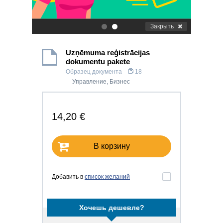
Закрыть
.
.
Uzņēmuma reģistrācijas
dokumentu pakete
Образец документа
18
Управление
,
Бизнес
14,20 €
В корзину
Добавить в
список желаний
Хочешь дешевле?