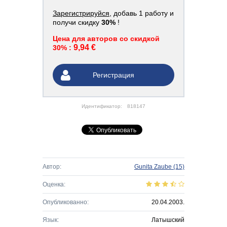
Зарегистрируйся
, добавь 1 работу и
получи скидку
30%
!
Цена для авторов со скидкой
9,94 €
30% :
Регистрация
Идентификатор:
818147
Автор:
Gunita Zaube
(15)
Оценка:
Опубликованно:
20.04.2003.
Язык:
Латышский