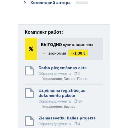
Коментарий автора
Комплект работ:
ВЫГОДНО
купить комплект
➞
экономия
−-1,30 €
Darba pieņemšanas akts
Образец документа
1
Управление
,
Бизнес
,
Право
Uzņēmuma reģistrācijas
dokumentu pakete
Образец документа
18
Управление
,
Бизнес
Ziemassvētku balles projekts
Образец документа
4