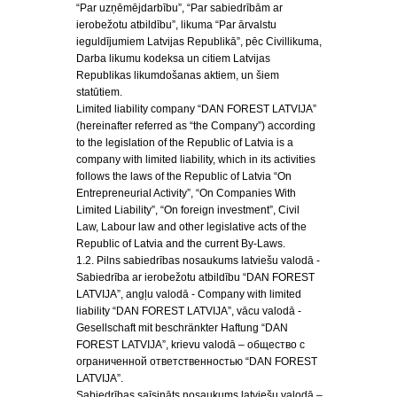
“Par uzņēmējdarbību”, “Par sabiedrībām ar
ierobežotu atbildību”, likuma “Par ārvalstu
ieguldījumiem Latvijas Republikā”, pēc Civillikuma,
Darba likumu kodeksa un citiem Latvijas
Republikas likumdošanas aktiem, un šiem
statūtiem.
Limited liability company “DAN FOREST LATVIJA”
(hereinafter referred as “the Company”) according
to the legislation of the Republic of Latvia is a
company with limited liability, which in its activities
follows the laws of the Republic of Latvia “On
Entrepreneurial Activity”, “On Companies With
Limited Liability”, “On foreign investment”, Civil
Law, Labour law and other legislative acts of the
Republic of Latvia and the current By-Laws.
1.2. Pilns sabiedrības nosaukums latviešu valodā -
Sabiedrība ar ierobežotu atbildību “DAN FOREST
LATVIJA”, angļu valodā - Company with limited
liability “DAN FOREST LATVIJA”, vācu valodā -
Gesellschaft mit beschränkter Haftung “DAN
FOREST LATVIJA”, krievu valodā – общество с
ограниченной ответственностью “DAN FOREST
LATVIJA”.
Sabiedrības saīsināts nosaukums latviešu valodā –