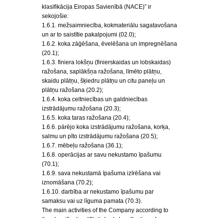
klasifikācija Eiropas Savienībā (NACE)” ir
sekojošie:
1.6.1. mežsaimniecība, kokmateriālu sagatavošana
un ar to saistītie pakalpojumi (02.0);
1.6.2. koka zāģēšana, ēvelēšana un impregnēšana
(20.1);
1.6.3. finiera lokšņu (finierskaidas un lobskaidas)
ražošana, saplākšņa ražošana, līmēto plātņu,
skaidu plātņu, šķiedru plātņu un citu paneļu un
plātņu ražošana (20.2);
1.6.4. koka celtniecības un galdniecības
izstrādājumu ražošana (20.3);
1.6.5. koka taras ražošana (20.4);
1.6.6. pārējo koka izstrādājumu ražošana, korķa,
salmu un pīto izstrādājumu ražošana (20.5);
1.6.7. mēbeļu ražošana (36.1);
1.6.8. operācijas ar savu nekustamo īpašumu
(70.1);
1.6.9. sava nekustamā īpašuma izīrēšana vai
iznomāšana (70.2);
1.6.10. darbība ar nekustamo īpašumu par
samaksu vai uz līguma pamata (70.3).
The main activities of the Company according to