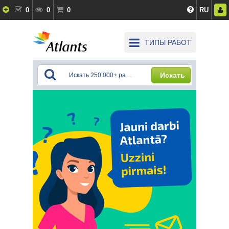
0
0
0
RU
ТИПЫ РАБОТ
Искать