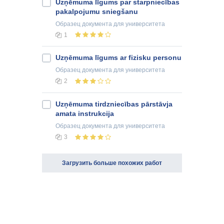
Uzņēmuma līgums par starpniecības
pakalpojumu sniegšanu
Образец документа
для университета
1
Uzņēmuma līgums ar fizisku personu
Образец документа
для университета
2
Uzņēmuma tirdzniecības pārstāvja
amata instrukcija
Образец документа
для университета
3
Загрузить больше похожих работ