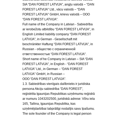
SIA “DAN FOREST LATVIJA”, angļu valodā – “DAN
FOREST LATVIJA” Ltd., vācu valodā – “DAN
FOREST LATVIJA” GmbH, krievu valodā – OOO
“DAN FOREST LATVIJA”.
Full name of the Company in Latvian - Sabiedrība
ar ierobežotu atbildību “DAN FOREST LATVIJA”, in
English Limited liability company “DAN FOREST
LATVIJA”, in German - Gesellschaft mit
beschränkter Haftung “DAN FOREST LATVIJA”, in
Russian - общество с ограниченной
ответственностью “DAN FOREST LATVIJA”.
Short name of he Company in Latvian – SIA “DAN
FOREST LATVIJA”, in English - “DAN FOREST
LATVIJA” Ltd., in German – “DAN FOREST
LATVIJA” GmbH, in Russian –
OOO “DAN FOREST LATVIJA”.
1.3. Sabiedrības vienīgais dalībnieks ir juridiska
persona Akciju sabiedrība “DAN FOREST”,
reģistrēta Igaunijas Republikas uzņēmumu reģistrā
ar numuru 1043202500, juridiskā adrese: Võru iela
165, Tallina, Igaunijas Republika, kas
uzņēmējdarbībai labprātīgi nodalījis savu īpašumu.
The sole founder of the Company is legal person