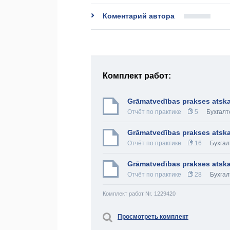
Коментарий автора
Комплект работ:
Grāmatvedības prakses atska
Отчёт по практике
5
Бухгалт
Grāmatvedības prakses atska
Отчёт по практике
16
Бухга
Grāmatvedības prakses atskai
Отчёт по практике
28
Бухга
Комплект работ Nr. 1229420
Просмотреть комплект