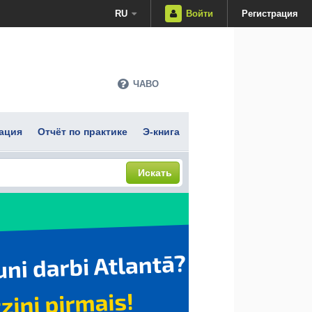
RU
Войти
Регистрация
ЧАВО
ация
Отчёт по практике
Э-книга
Искать