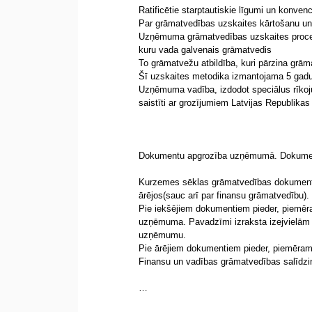
Ratificētie starptautiskie līgumi un konvenc
Par grāmatvedības uzskaites kārtošanu un o
Uzņēmuma grāmatvedības uzskaites proces
kuru vada galvenais grāmatvedis
To grāmatvežu atbildība, kuri pārzina grām
Šī uzskaites metodika izmantojama 5 gadu l
Uzņēmuma vadība, izdodot speciālus rīkojum
saistīti ar grozījumiem Latvijas Republik
Dokumentu apgrozība uzņēmumā. Dokumentu 
Kurzemes sēklas grāmatvedības dokumentus
ārējos(sauc arī par finansu grāmatvedību).
Pie iekšējiem dokumentiem pieder, piemēr
uzņēmuma. Pavadzīmi izraksta izejvielām u
uzņēmumu.
Pie ārējiem dokumentiem pieder, piemēram,
Finansu un vadības grāmatvedības salīdzi
…