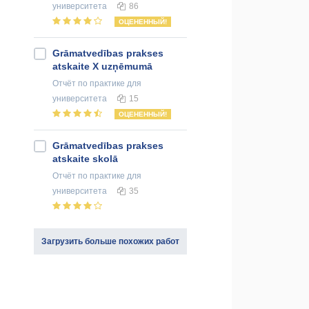
университета
86
ОЦЕНЕННЫЙ!
Grāmatvedības prakses
atskaite X uzņēmumā
Отчёт по практике
для
университета
15
ОЦЕНЕННЫЙ!
Grāmatvedības prakses
atskaite skolā
Отчёт по практике
для
университета
35
Загрузить больше похожих работ