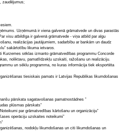
u, zaudējumus;
cesiem.
uzņēmums. Uzņēmumā ir viena galvenā grāmatvede un divas parastās
r visu atbildīga ir galvenā grāmatvede - viņa atbild par algu
ažošanu, realizācijas jautājumiem, sadarbību ar bankām un daudz
klu” sakārtotību likuma ietvaros.
aiti Kurzemes sēklas izmanto grāmatvedības programmu Concorde
kas, noliktavu, pamatlīdzekļu uzskaiti, ražošanu un realizāciju.
grammu un sēklu programma, no kuras informācija tiek eksportēta
ganizēšanas tiesiskais pamats ir Latvijas Republikas likumdošanas
Finanšu pārskata sagatavošanas pamatnostādnes ”
audas plūsmas pārskats”
”Noteikumi par grāmatvedības kārtošanu un organizāciju”
Kases operāciju uzskaites noteikumi”
m”
ganizēšanas, nodokļu likumdošanas un citi likumdošanas un