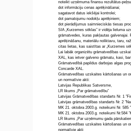
noteikt uzņēmuma finansu rezultātus-peļņ
dot informāciju cenas aprēķināšanai;
sagatavot datus iekšējai kontrolei;
dot pamatojumu nodokļu aprēķiniem;
dot pierādījumus saimnieciskās tiesas pro
SIA „Kurzemes sēklas” ir vidēja lieluma 
grāmatvedes, kuras pakļautas galvenajai. Pa
aprēķināšanu, materiālu noliktavu, taru, r
citas lietas, kas saistītas ar „Kurzemes sē
Lai labāk organizētu grāmatvedības uzsk
XAL, kas ietver galveno grāmatu, kasi, ban
Grāmatvedībā papildus darbojas algas pro
Concarde XAL.
Grāmatvedības uzskaites kārtošanas un or
un normatīvie akti:
Latvijas Republikas Satversme,
LR likums „Par grāmatvedību”
Latvijas Grāmatvedības standarts Nr. 1 ”
Latvijas grāmatvedības standarts Nr. 2 ”N
MK 21. oktobra 2003.g. noteikumi Nr. 585 
MK 21. oktobra 2003.g. noteikumi Nr.584 ”
LR likums „Par uzņēmumu gada pārskatie
Grāmatvedības uzskaites kārtošanas un or
normatīvie akti