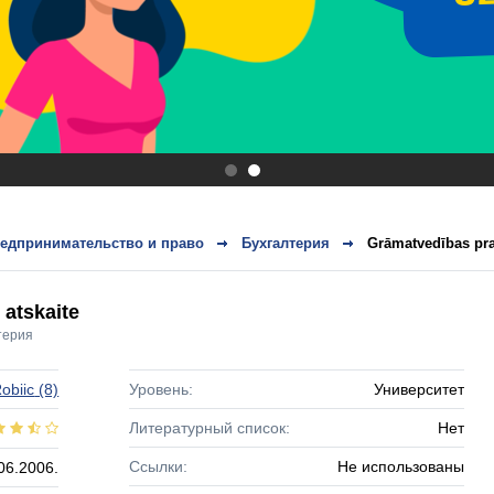
.
.
едпринимательство и право
Бухгалтерия
Grāmatvedības pra
atskaite
терия
obiic
(8)
Уровень:
Университет
Литературный список:
Нет
Ссылки:
Не использованы
06.2006.