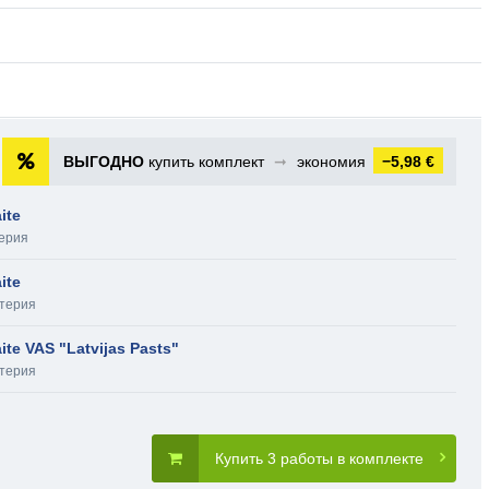
ВЫГОДНО
купить комплект
➞
экономия
−5,98 €
ite
ерия
ite
лтерия
te VAS "Latvijas Pasts"
лтерия
Купить 3 работы в комплекте