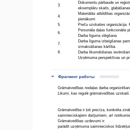
Dokumentu pārbaude un reģistr
3.
eksemplāru skaits, glabāšana
Materiālās atbildības organizā
4.
pienākumi
5.
Preču uzskaites organizācij
Personāla daļas funkcionālie p
6.
Darba līguma slēgšana
Darba līguma izbeigšanas pama
7.
izmaksāšanas kārtība
8.
Darba likumdošanas ievēroš
Uzņēmuma perspektīvas un pr
Фрагмент работы
Grāmatvedības nodaļas darba organizēšan
Likumi, kas regulē grāmatvedības uzskaiti.
Grāmatvedība ir ļoti precīza, konkrēta zināt
saimnieciskajiem darījumiem, arī notikumi
Grāmatvedības uzdevumi ir:
parādīt uzņēmuma saimnieciskos līdzekļus