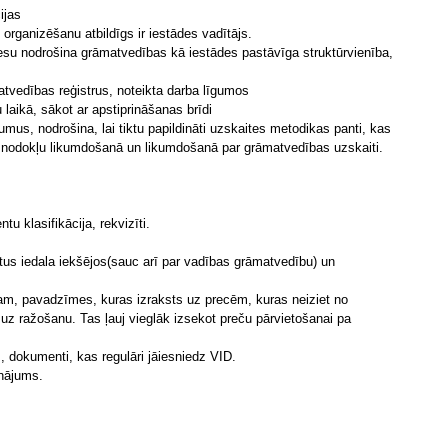
ijas
rganizēšanu atbildīgs ir iestādes vadītājs.
u nodrošina grāmatvedības kā iestādes pastāvīga struktūrvienība,
atvedības reģistrus, noteikta darba līgumos
aikā, sākot ar apstiprināšanas brīdi
us, nodrošina, lai tiktu papildināti uzskaites metodikas panti, kas
as nodokļu likumdošanā un likumdošanā par grāmatvedības uzskaiti.
klasifikācija, rekvizīti.
 iedala iekšējos(sauc arī par vadības grāmatvedību) un
am, pavadzīmes, kuras izraksts uz precēm, kuras neiziet no
z ražošanu. Tas ļauj vieglāk izsekot preču pārvietošanai pa
 dokumenti, kas regulāri jāiesniedz VID.
nājums.