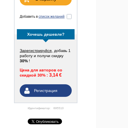
Добавить в
список желаний
Хочешь дешевле?
Зарегистрируйся
, добавь 1
работу и получи скидку
30%
!
Цена для авторов со
3,14 €
скидкой 30% :
Регистрация
Идентификатор:
695510