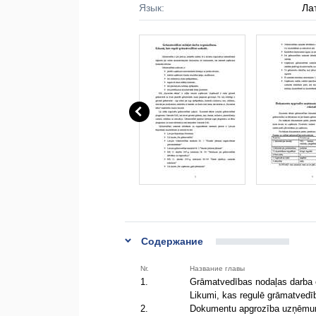
Язык:
Ла
Содержание
Nr.
Название главы
1.
Grāmatvedības nodaļas darba
Likumi, kas regulē grāmatvedī
2.
Dokumentu apgrozība uzņēmumā