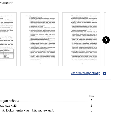
тышский
Увеличить просмотр
Стр.
 organizēšana
2
bas uzskaiti
2
. Dokumentu klasifikācija, rekvizīti
3