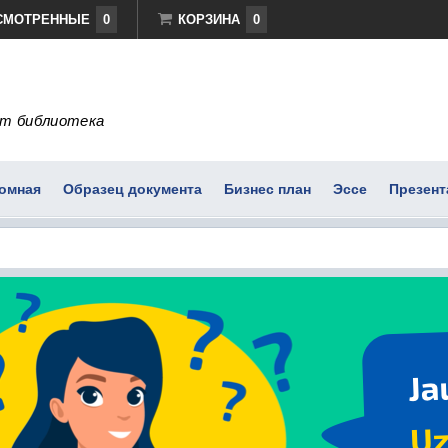
СМОТРЕННЫЕ
0
КОРЗИНА
0
т библиотека
омная
Образец документа
Бизнес план
Эссе
Презент