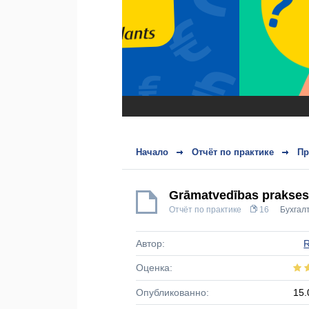
Начало
Отчёт по практике
Пр
Grāmatvedības prakses 
Отчёт по практике
16
Бухгал
Автор:
R
Оценка:
Опубликованно:
15.