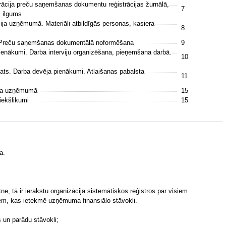
ācija preču saņemšanas dokumentu reģistrācijas žurnālā,
7
s ilgums
cija uzņēmumā. Materiāli atbildīgās personas, kasiera
8
a. Preču saņemšanas dokumentālā noformēšana
9
ienākumi. Darba interviju organizēšana, pieņemšana darbā.
10
ts. Darba devēja pienākumi. Atlaišanas pabalsta
11
ana uzņēmumā
15
iekšlikumi
15
a.
ne, tā ir ierakstu organizācija sistemātiskos reģistros par visiem
em, kas ietekmē uzņēmuma finansiālo stāvokli.
 un parādu stāvokli;