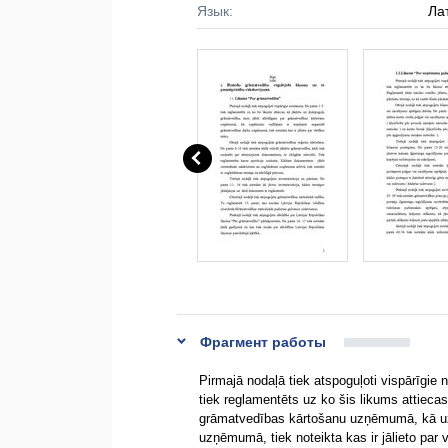
Язык:
Ла
Фрагмент работы
Pirmajā nodaļā tiek atspoguļoti vispārīgie 
tiek reglamentēts uz ko šis likums attieca
grāmatvedības kārtošanu uzņēmumā, kā uz
uzņēmumā, tiek noteikta kas ir jālieto par 