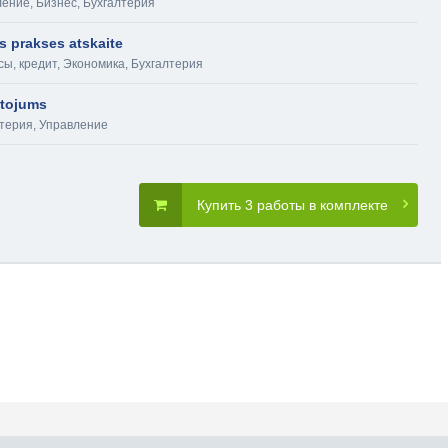
ление
,
Бизнес
,
Бухгалтерия
 prakses atskaite
ы, кредит
,
Экономика
,
Бухгалтерия
etojums
лтерия
,
Управление
Купить 3 работы в комплекте
словия пользования
Карта сайта
Прис