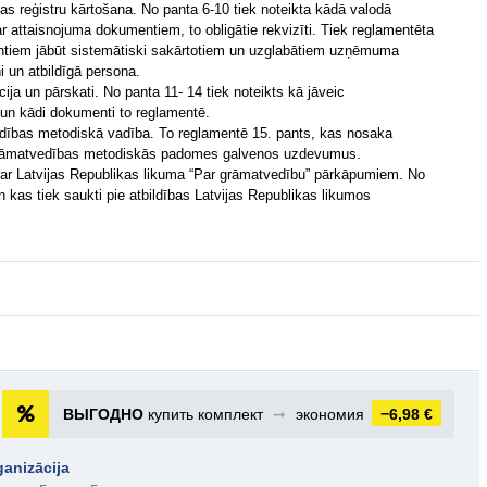
as reģistru kārtošana. No panta 6-10 tiek noteikta kādā valodā
ar attaisnojuma dokumentiem, to obligātie rekvizīti. Tiek reglamentēta
tiem jābūt sistemātiski sakārtotiem un uzglabātiem uzņēmuma
i un atbildīgā persona.
cija un pārskati. No panta 11- 14 tiek noteikts kā jāveic
s un kādi dokumenti to reglamentē.
edības metodiskā vadība. To reglamentē 15. pants, kas nosaka
 Grāmatvedības metodiskās padomes galvenos uzdevumus.
 par Latvijas Republikas likuma “Par grāmatvedību” pārkāpumiem. No
 kas tiek saukti pie atbildības Latvijas Republikas likumos
ВЫГОДНО
купить комплект
➞
экономия
−6,98 €
anizācija