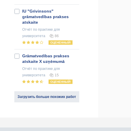
IU "Grivinsons"
grāmatvedības prakses
atskaite
Отчёт по практике
для
университета
86
ОЦЕНЕННЫЙ!
Grāmatvedības prakses
atskaite X uzņēmumā
Отчёт по практике
для
университета
15
ОЦЕНЕННЫЙ!
Загрузить больше похожих работ
оединяйся к нам в социальных сетях: