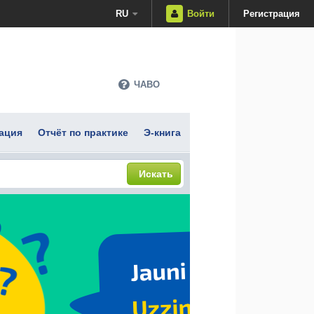
RU
Войти
Регистрация
ЧАВО
ация
Отчёт по практике
Э-книга
Искать