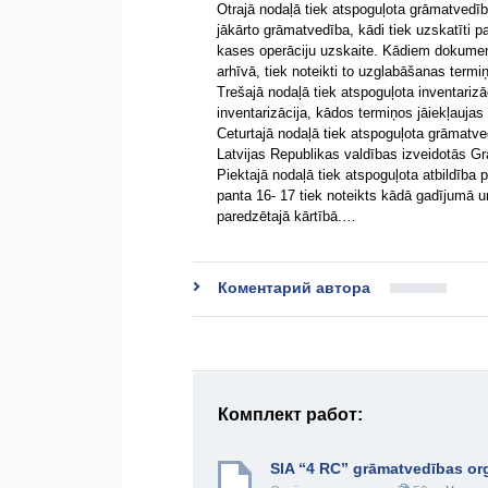
Otrajā nodaļā tiek atspoguļota grāmatvedīb
jākārto grāmatvedība, kādi tiek uzskatīti p
kases operāciju uzskaite. Kādiem dokumen
arhīvā, tiek noteikti to uzglabāšanas termiņ
Trešajā nodaļā tiek atspoguļota inventarizā
inventarizācija, kādos termiņos jāiekļauja
Ceturtajā nodaļā tiek atspoguļota grāmatv
Latvijas Republikas valdības izveidotās
Piektajā nodaļā tiek atspoguļota atbildība
panta 16- 17 tiek noteikts kādā gadījumā un
paredzētajā kārtībā.…
Коментарий автора
Комплект работ:
SIA “4 RC” grāmatvedības org