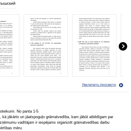
тышский
Увеличить просмотр
noteikumi. No panta 1-5
s, kā jākārto un jāatspoguļo grāmatvedība, kam jābūt atbildīgam par
ņēmumu vadītājam ir iespējams organizēt grāmatvedības darbu
vērtības mēru.