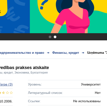
.
.
едпринимательство и право
Финансы, кредит
Uzņēmuma "X"
dības prakses atskaite
ы, кредит
,
Экономика
,
Бухгалтерия
Terpe
(3)
Уровень:
Университет
Литературный список:
Нет
Ссылки:
Не использованы
10.2006.