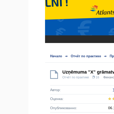
Начало
Отчёт по практике
Пр
Uzņēmuma "X" grāmatve
Отчёт по практике
16
Финанс
Автор:
Оценка:
Опубликованно:
06.