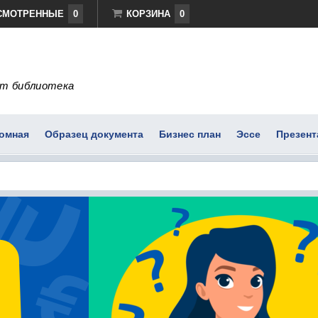
СМОТРЕННЫЕ
0
КОРЗИНА
0
т библиотека
омная
Образец документа
Бизнес план
Эссе
Презент