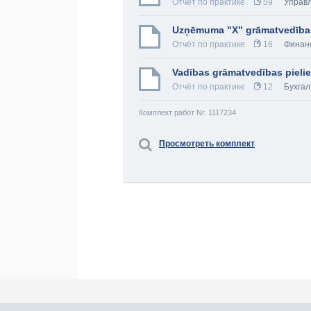
Отчёт по практике
59
Управ
Uzņēmuma "X" grāmatvedības
Отчёт по практике
16
Финанс
Vadības grāmatvedības pieli
Отчёт по практике
12
Бухга
Комплект работ Nr. 1117234
Просмотреть комплект
Про Atlants.lv
Реклама
Контакты
У