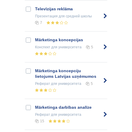
Televīzijas reklāma
Презентация
для средней школы
7
Mārketinga koncepcijas
Конспект
для университета
5
Mārketinga koncepciju
lietojums Latvijas uzņēmumos
Реферат
для университета
5
Mārketinga darbības analīze
Реферат
для университета
15