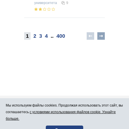
университета
9
1
2
3
4
..
400
Мы используем файлы cookies. Продолжая использовать этот сайт, вы
Про Atlants.lv
Реклама
соглашаетесь
с условиями использования файлов cookie. Узнайте
больше.
Условия
Контакты