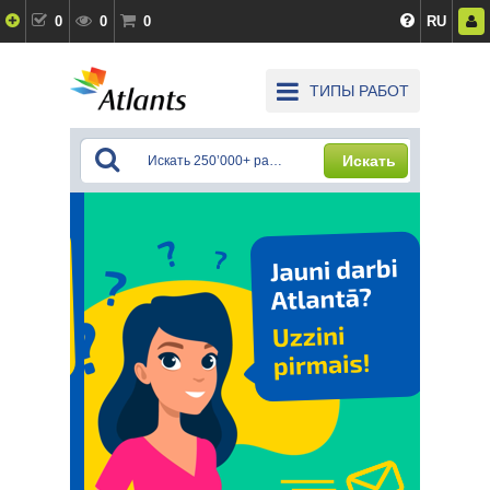
0
0
0
RU
ТИПЫ РАБОТ
Искать