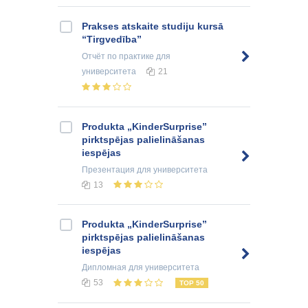
Prakses atskaite studiju kursā
“Tirgvedība”
Отчёт по практике
для
университета
21
Produkta „KinderSurprise”
pirktspējas palielināšanas
iespējas
Презентация
для университета
13
Produkta „KinderSurprise”
pirktspējas palielināšanas
iespējas
Дипломная
для университета
53
TOP 50