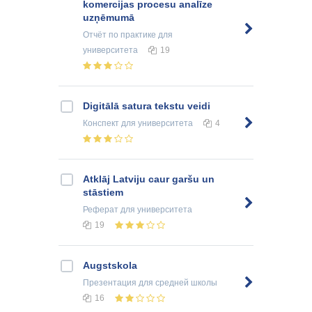
komercijas procesu analīze
uzņēmumā
Отчёт по практике
для
университета
19
Digitālā satura tekstu veidi
Конспект
для университета
4
Atklāj Latviju caur garšu un
stāstiem
Реферат
для университета
19
Augstskola
Презентация
для средней школы
16