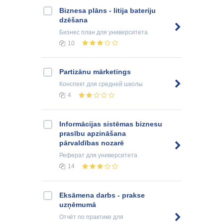
Biznesa plāns - litija bateriju
dzēšana
Бизнес план
для университета
10
Partizānu mārketings
Конспект
для средней школы
4
Informācijas sistēmas biznesu
prasību apzināšana
pārvaldības nozarē
Реферат
для университета
14
Eksāmena darbs - prakse
uzņēmumā
Отчёт по практике
для