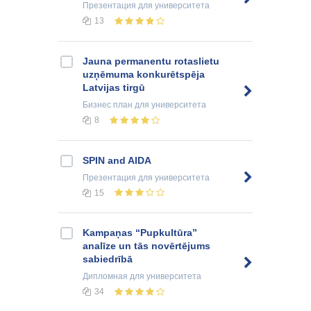
Презентация
для университета
13
Jauna permanentu rotaslietu
uzņēmuma konkurētspēja
Latvijas tirgū
Бизнес план
для университета
8
SPIN and AIDA
Презентация
для университета
15
Kampaņas “Pupkultūra”
analīze un tās novērtējums
sabiedrībā
Дипломная
для университета
34