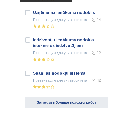
Uzņēmuma ienākuma nodoklis
Презентация
для университета
14
Iedzīvotāju ienākuma nodokļa
ietekme uz iedzīvotājiem
Презентация
для университета
12
Spānijas nodokļu sistēma
Презентация
для университета
42
Загрузить больше похожих работ