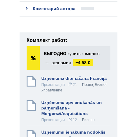
Коментарий автора
Комплект работ:
ВЫГОДНО
купить комплект
➞
экономия
−4,98 €
Uzņēmuma dibināšana Francijā
Презентация
21
Право
,
Бизнес
,
Управление
Uzņēmumu apvienošanās un
pārņemšana -
Mergers&Acquisitions
Презентация
12
Бизнес
Uzņēmumu ienākuma nodoklis