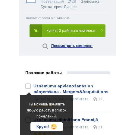
Презентация
28
Экономика
,
Бухгалтерия
,
Бизнес
Комплект работ Nr. 1409790
Купить 3 работы в комплекте
Просмотреть комплект
Похожие работы
Uzņēmumu apvienošanās un
pārņemšana - Mergers&Acquisitions
Презентация
для университета
12
Ты можешь добавить
любую работу в список
пожеланий.
Uzņēmuma dibināšana Francijā
Круто!
Презентация
для университета
21