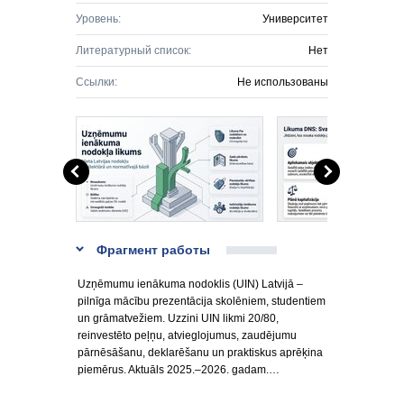
Уровень:
Университет
Литературный список:
Нет
Ссылки:
Не использованы
Фрагмент работы
Uzņēmumu ienākuma nodoklis (UIN) Latvijā –
pilnīga mācību prezentācija skolēniem, studentiem
un grāmatvežiem. Uzzini UIN likmi 20/80,
reinvestēto peļņu, atvieglojumus, zaudējumu
pārnēsāšanu, deklarēšanu un praktiskus aprēķina
piemērus. Aktuāls 2025.–2026. gadam.…