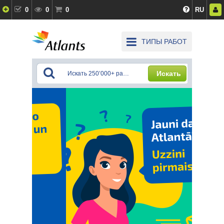
0
0
0
RU
ТИПЫ РАБОТ
Искать