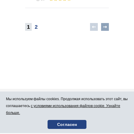
1
2
Мы используем файлы cookies. Продолжая использовать этот сайт, вы
Про Atlants.lv
Реклама
соглашаетесь
с условиями использования файлов cookie. Узнайте
больше.
Условия
Контакты
Согласен
пользования