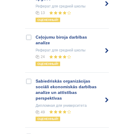
Реферат
для средней школы
13
ОЦЕНЕННЫЙ!
Ceļojumu biroja darbības
analīze
Реферат
для средней школы
24
ОЦЕНЕННЫЙ!
Sabiedriskās organizācijas
sociāli ekonomiskās darbības
analīze un attīstības
perspektīvas
Дипломная
для университета
49
ОЦЕНЕННЫЙ!