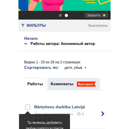
Закрыть
.
.
ФИЛЬТРЫ
Выключены
Начало
Работы автора: Анонимный автор
Видны 1 - 25 из 26 на 2 страницах
Сортировать по:
дате, убыв.
Работы
Комплекты
Выгодно!
Bāriņtiesu darbība Latvijā
Эссе
для университета
6
Ты можешь добавить
любую работу в список