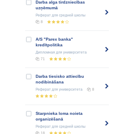
Darba alga tirdzniecības
uzņēmumā
Реферат
для средней школы
8
A/S "Parex banka"
kredītpolitika
Дипломная
для университета
71
Darba tiesisko attiecību
nodibināšana
Реферат
для университета
8
Starpnieka loma noieta
organizēšanā
Реферат
для средней школы
18