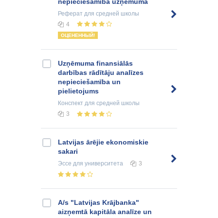
nepieciešamība uzņēmumā
Реферат
для средней школы
4
ОЦЕНЕННЫЙ!
Uzņēmuma finansiālās
darbības rādītāju analīzes
nepieciešamība un
pielietojums
Конспект
для средней школы
3
Latvijas ārējie ekonomiskie
sakari
Эссе
для университета
3
A/s "Latvijas Krājbanka"
aizņemtā kapitāla analīze un