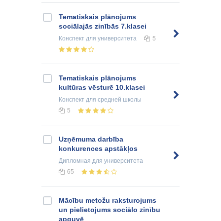
Tematiskais plānojums
sociālajās zinībās 7.klasei
Конспект
для университета
5
Tematiskais plānojums
kultūras vēsturē 10.klasei
Конспект
для средней школы
5
Uzņēmuma darbība
konkurences apstākļos
Дипломная
для университета
65
Mācību metožu raksturojums
un pielietojums sociālo zinību
apguvē