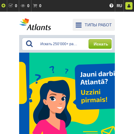
0
0
0
RU
ТИПЫ РАБОТ
Искать