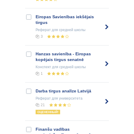
Eiropas Savienības iekšējais
tirgus
Реферат
для средней школы
3
Hanzas savienība - Eiropas
kopējais tirgus senatnē
Конспект
для средней школы
1
Darba tirgus analīze Latvijā
Реферат
для университета
21
ОЦЕНЕННЫЙ!
Finanšu vadības