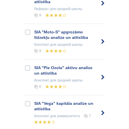
attīstība
Реферат
для средней школы
9
SIA "Moto-S" apgrozāmo
līdzekļu analīze un attīstība
Конспект
для средней школы
9
SIA "Pie Ozola" aktīvu analīze
un attīstība
Конспект
для средней школы
6
SIA "Vega" kapitāla analīze un
attīstība
Конспект
для университета
7