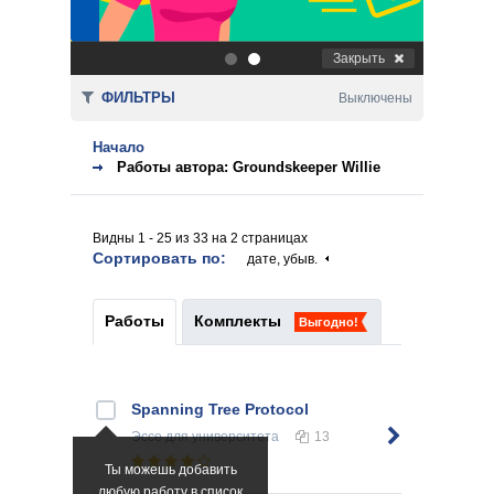
Закрыть
.
.
ФИЛЬТРЫ
Выключены
Начало
Работы автора: Groundskeeper Willie
Видны 1 - 25 из 33 на 2 страницах
Сортировать по:
дате, убыв.
Работы
Комплекты
Выгодно!
Spanning Tree Protocol
Эссе
для университета
13
Ты можешь добавить
любую работу в список