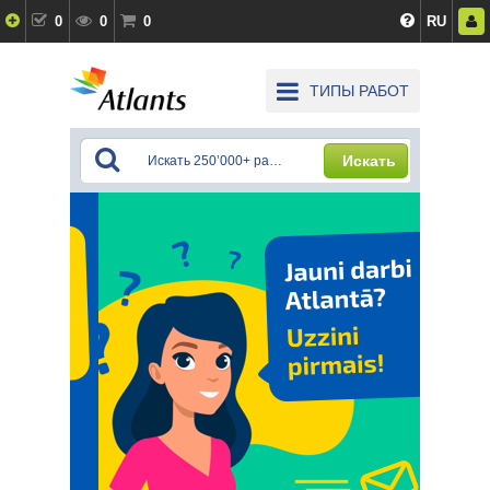
0
0
0
RU
ТИПЫ РАБОТ
Искать