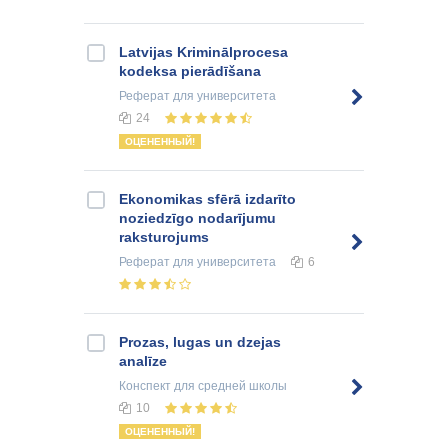
Latvijas Kriminālprocesa
kodeksa pierādīšana
Реферат
для университета
24
ОЦЕНЕННЫЙ!
Ekonomikas sfērā izdarīto
noziedzīgo nodarījumu
raksturojums
Реферат
для университета
6
Prozas, lugas un dzejas
analīze
Конспект
для средней школы
10
ОЦЕНЕННЫЙ!