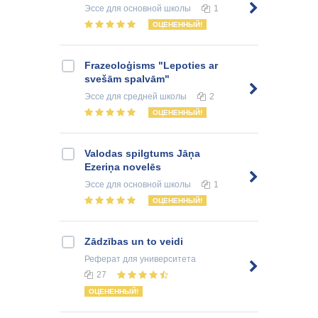
Эссе
для основной школы
1
ОЦЕНЕННЫЙ!
Frazeoloģisms "Lepoties ar
svešām spalvām"
Эссе
для средней школы
2
ОЦЕНЕННЫЙ!
Valodas spilgtums Jāņa
Ezeriņa novelēs
Эссе
для основной школы
1
ОЦЕНЕННЫЙ!
Zādzības un to veidi
Реферат
для университета
27
ОЦЕНЕННЫЙ!