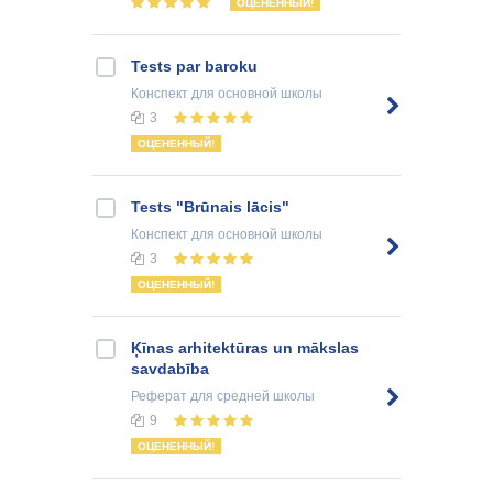
ОЦЕНЕННЫЙ!
Tests par baroku
Конспект
для основной школы
3
ОЦЕНЕННЫЙ!
Tests "Brūnais lācis"
Конспект
для основной школы
3
ОЦЕНЕННЫЙ!
Ķīnas arhitektūras un mākslas
savdabība
Реферат
для средней школы
9
ОЦЕНЕННЫЙ!