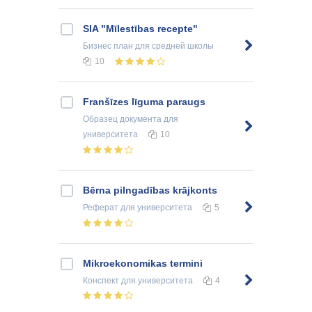
SIA "Mīlestības recepte"
Бизнес план
для средней школы
10
Franšīzes līguma paraugs
Образец документа
для
университета
10
Bērna pilngadības krājkonts
Реферат
для университета
5
Mikroekonomikas termini
Конспект
для университета
4