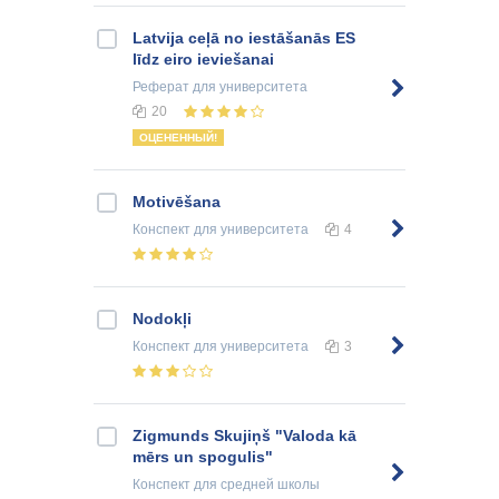
Latvija ceļā no iestāšanās ES
līdz eiro ieviešanai
Реферат
для университета
20
ОЦЕНЕННЫЙ!
Motivēšana
Конспект
для университета
4
Nodokļi
Конспект
для университета
3
Zigmunds Skujiņš "Valoda kā
mērs un spogulis"
Конспект
для средней школы