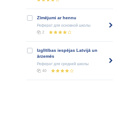
Zīmējumi ar hennu
Реферат
для основной школы
2
Izglītības iespējas Latvijā un
ārzemēs
Реферат
для средней школы
40