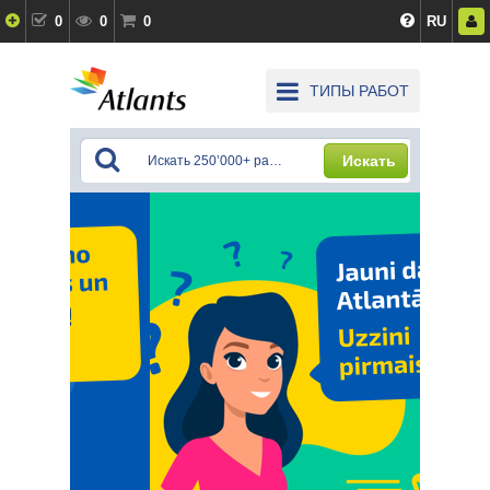
0
0
0
RU
ТИПЫ РАБОТ
Искать