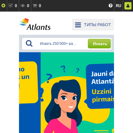
0
0
0
RU
ТИПЫ РАБОТ
Искать