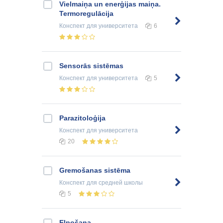
Vielmaiņa un enerģijas maiņa.
Termoregulācija
Конспект
для университета
6
Sensorās sistēmas
Конспект
для университета
5
Parazitoloģija
Конспект
для университета
20
Gremošanas sistēma
Конспект
для средней школы
5
Elpošana