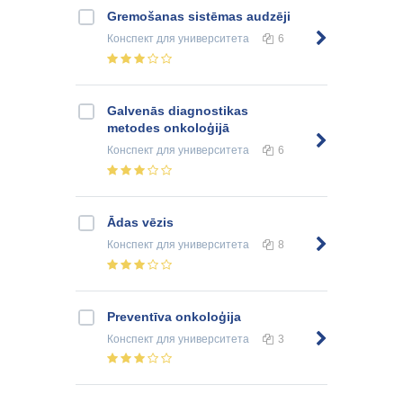
Gremošanas sistēmas audzēji
Конспект
для университета
6
Galvenās diagnostikas
metodes onkoloģijā
Конспект
для университета
6
Ādas vēzis
Конспект
для университета
8
Preventīva onkoloģija
Конспект
для университета
3