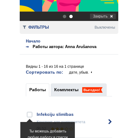
Закрыть
.
.
ФИЛЬТРЫ
Выключены
Начало
Работы автора: Anna Arušanova
Видны 1 - 16 из 16 на 1 странице
Сортировать по:
дате, убыв.
Работы
Комплекты
Выгодно!
Infekciju slimības
Конспект
для университета
52
Ты можешь добавить
любую работу в список