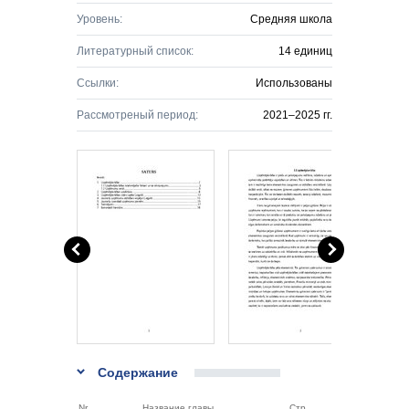
Уровень:
Средняя школа
Литературный список:
14 единиц
Ссылки:
Использованы
Рассмотреный период:
2021–2025 гг.
Содержание
Nr.
Название главы
Стр.