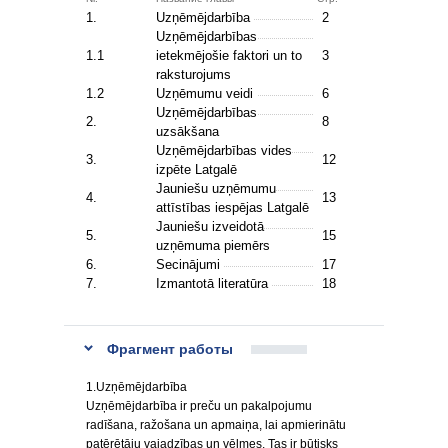
1.
Uzņēmējdarbība
2
Uzņēmējdarbības
1.1
ietekmējošie faktori un to
3
raksturojums
1.2
Uzņēmumu veidi
6
Uzņēmējdarbības
2.
8
uzsākšana
Uzņēmējdarbības vides
3.
12
izpēte Latgalē
Jauniešu uzņēmumu
4.
13
attīstības iespējas Latgalē
Jauniešu izveidotā
5.
15
uzņēmuma piemērs
6.
Secinājumi
17
7.
Izmantotā literatūra
18
Фрагмент работы
1.Uzņēmējdarbība
Uzņēmējdarbība ir preču un pakalpojumu
radīšana, ražošana un apmaiņa, lai apmierinātu
patērētāju vajadzības un vēlmes. Tas ir būtisks