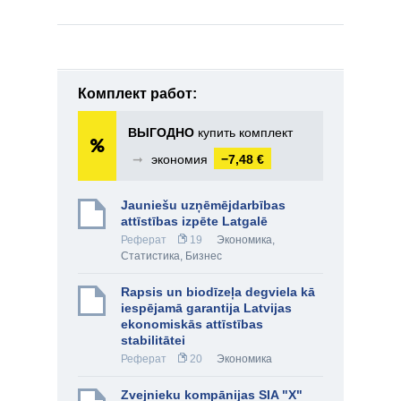
Комплект работ:
ВЫГОДНО
купить комплект
➞
экономия
−7,48 €
Jauniešu uzņēmējdarbības
attīstības izpēte Latgalē
Реферат
19
Экономика
,
Статистика
,
Бизнес
Rapsis un biodīzeļa degviela kā
iespējamā garantija Latvijas
ekonomiskās attīstības
stabilitātei
Реферат
20
Экономика
Zvejnieku kompānijas SIA "X"