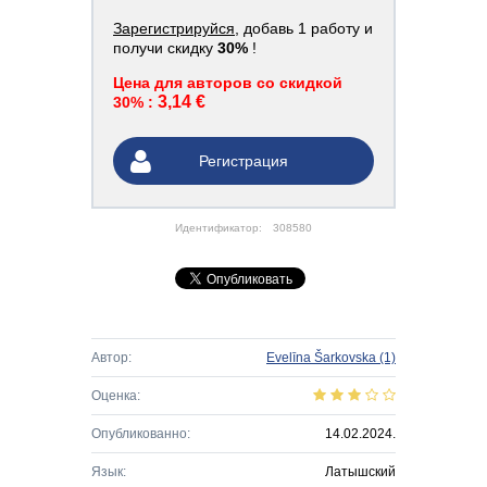
Зарегистрируйся
, добавь 1 работу и
получи скидку
30%
!
Цена для авторов со скидкой
3,14 €
30% :
Регистрация
Идентификатор:
308580
Автор:
Evelīna Šarkovska
(1)
Оценка:
Опубликованно:
14.02.2024.
Язык:
Латышский