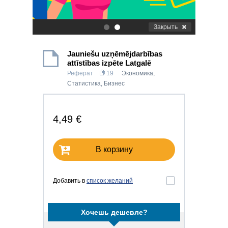
Закрыть
.
.
Jauniešu uzņēmējdarbības
attīstības izpēte Latgalē
Реферат
19
Экономика
,
Статистика
,
Бизнес
4,49 €
В корзину
Добавить в
список желаний
Хочешь дешевле?