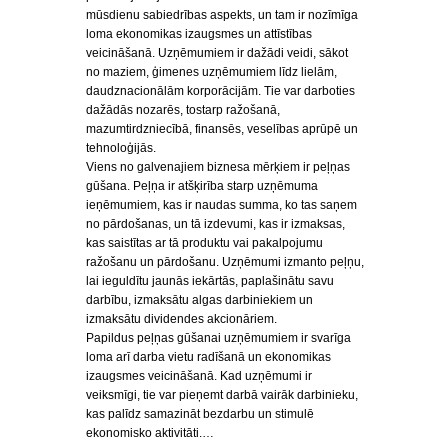
mūsdienu sabiedrības aspekts, un tam ir nozīmīga
loma ekonomikas izaugsmes un attīstības
veicināšanā. Uzņēmumiem ir dažādi veidi, sākot
no maziem, ģimenes uzņēmumiem līdz lielām,
daudznacionālām korporācijām. Tie var darboties
dažādās nozarēs, tostarp ražošanā,
mazumtirdzniecībā, finansēs, veselības aprūpē un
tehnoloģijās.
Viens no galvenajiem biznesa mērķiem ir peļņas
gūšana. Peļņa ir atšķirība starp uzņēmuma
ieņēmumiem, kas ir naudas summa, ko tas saņem
no pārdošanas, un tā izdevumi, kas ir izmaksas,
kas saistītas ar tā produktu vai pakalpojumu
ražošanu un pārdošanu. Uzņēmumi izmanto peļņu,
lai ieguldītu jaunās iekārtās, paplašinātu savu
darbību, izmaksātu algas darbiniekiem un
izmaksātu dividendes akcionāriem.
Papildus peļņas gūšanai uzņēmumiem ir svarīga
loma arī darba vietu radīšanā un ekonomikas
izaugsmes veicināšanā. Kad uzņēmumi ir
veiksmīgi, tie var pieņemt darbā vairāk darbinieku,
kas palīdz samazināt bezdarbu un stimulē
ekonomisko aktivitāti.…