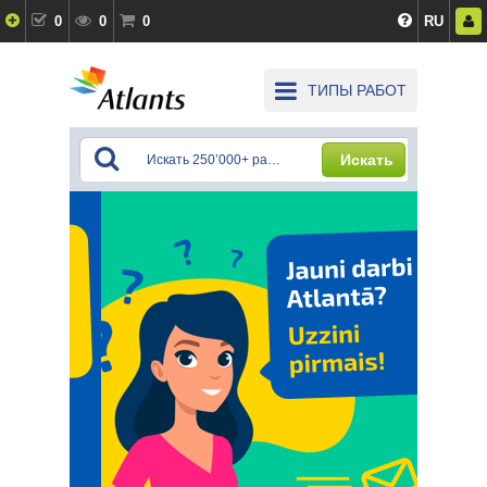
0
0
0
RU
ТИПЫ РАБОТ
Искать