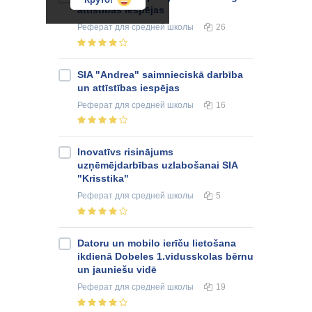
attīstības iespējas
Реферат
для средней школы
26
SIA "Andrea" saimnieciskā darbība
un attīstības iespējas
Реферат
для средней школы
16
Inovatīvs risinājums
uzņēmējdarbības uzlabošanai SIA
"Krisstika"
Реферат
для средней школы
5
Datoru un mobilo ierīču lietošana
ikdienā Dobeles 1.vidusskolas bērnu
un jauniešu vidē
Реферат
для средней школы
19