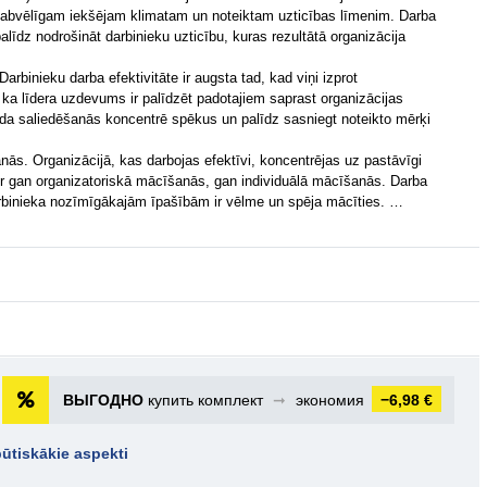
būt labvēlīgam iekšējam klimatam un noteiktam uzticības līmenim. Darba
līdz nodrošināt darbinieku uzticību, kuras rezultātā organizācija
Darbinieku darba efektivitāte ir augsta tad, kad viņi izprot
, ka līdera uzdevums ir palīdzēt padotajiem saprast organizācijas
ida saliedēšanās koncentrē spēkus un palīdz sasniegt noteikto mērķi
nās. Organizācijā, kas darbojas efektīvi, koncentrējas uz pastāvīgi
r gan organizatoriskā mācīšanās, gan individuālā mācīšanās. Darba
rbinieka nozīmīgākajām īpašībām ir vēlme un spēja mācīties. …
ВЫГОДНО
купить комплект
➞
экономия
−6,98 €
ūtiskākie aspekti