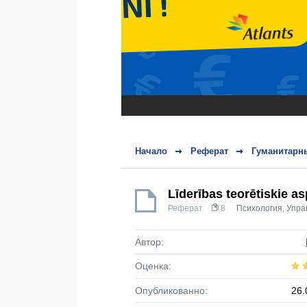
Начало
Реферат
Гуманитарн
Līderības teorētiskie as
Реферат
8
Психология
,
Упра
Автор:
Оценка:
Опубликованно:
26.