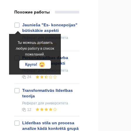
Похожие работы
Jaunieša "Es- koncepcijas"
būtiskākie aspekti
Реферат
для университета
Ты можешь добавить
46
любую работу в список
пожеланий.
Personālvadības darba
psiholoģiskie aspekti
Круто!
Реферат
для университета
24
Transformatīvās līderības
teorija
Реферат
для университета
12
Līderības stila un procesa
analīze kādā konkrētā grupā