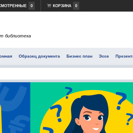
СМОТРЕННЫЕ
0
КОРЗИНА
0
т библиотека
омная
Образец документа
Бизнес план
Эссе
Презент