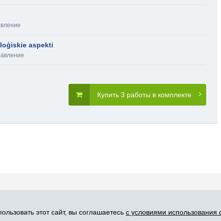
авление
loģiskie aspekti
равление
Купить 3 работы в комплекте
словия пользования
Карта сайта
Прис
ользовать этот сайт, вы соглашаетесь
с условиями использования 