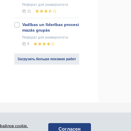
Реферат
для университета
11
Vadības un līderības procesi
mazās grupās
Реферат
для университета
9
Загрузить больше похожих работ
оединяйся к нам в социальных сетях:
файлов cookie.
Согласен