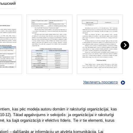
тышский
Увеличить просмотр
em, kas pēc modeļa autoru domām ir raksturīgi organizācijai, kas
10-12). Tātad apgalvojums ir sekojošs: ja organizācijai ir raksturīgi
, ka šajā organizācijā ir efektīvs līderis. Tie ir tie elementi, kurus
.
on) – dalīšanās ar informāciju un atvērta komunikācija. Lai