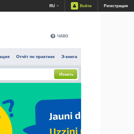
RU
Войти
Регистрация
ЧАВО
ация
Отчёт по практике
Э-книга
Искать