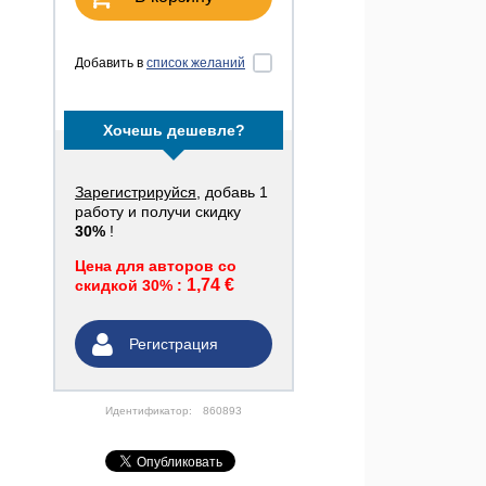
Добавить в
список желаний
Хочешь дешевле?
Зарегистрируйся
, добавь 1
работу и получи скидку
30%
!
Цена для авторов со
1,74 €
скидкой 30% :
Регистрация
Идентификатор:
860893