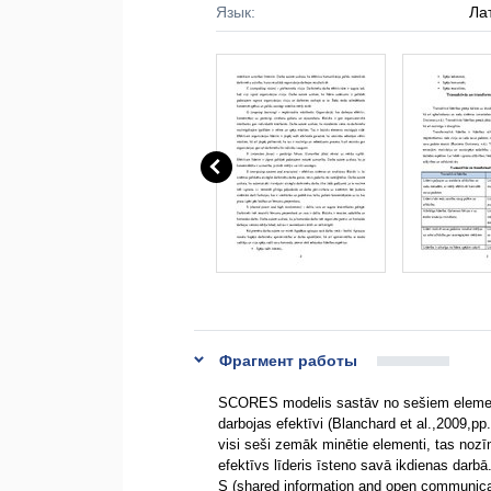
Язык:
Ла
Фрагмент работы
SCORES modelis sastāv no sešiem elementi
darbojas efektīvi (Blanchard et al.,2009,pp.
visi seši zemāk minētie elementi, tas nozīmē
efektīvs līderis īsteno savā ikdienas darbā
S (shared information and open communicati