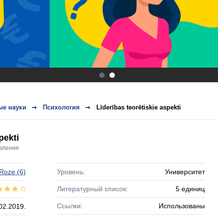
.
.
ые науки
Психология
Līderības teorētiskie aspekti
pekti
вление
Roze
(6)
Уровень:
Университет
Литературный список:
5 единиц
Ссылки:
Использованы
02.2019.