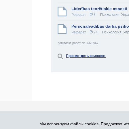
Līderības teorētiskie aspekti
Реферат
8
Психология
,
Упр
Personālvadības darba psiho
Реферат
24
Психология
,
Уп
Комплект работ Nr. 1370967
Просмотреть комплект
Про Atlants.lv
Реклама
Контакты
У
Мы используем файлы cookies. Продолжая исп
SIA „CDI” © 2002 - 2026