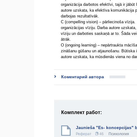
organizācija darbotos efektīvi, tajā ir jā
autore uzskata, ka efektīva komunikācija pa
darbojas rezultatīvāk.
C (compelling vision) – pārliecinoša vīzija. 
organizācijas vīziju. Darba autore uzskata
vīziju un darboties saskaņā ar to. Šāda ve
ātrāk.
O (ongoing learning) – nepārtraukta mācīša
zināšanu gūšanu un atjaunošanu. Būtiska i
autore uzskata, ka mūsdienās viena no da
Коментарий автора
Комплект работ:
Jaunieša "Es- koncepcijas" b
Реферат
46
Психология