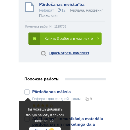
Pārdošanas meistarība
Реферат
12
Реклама, маркетинг
,
Психология
Комплект работ Nr. 1129703
Купить 3 работы в комплекте
Просмотреть комплект
Похожие работы
Pārdošanas māksla
Реферат
для средней школы
9
Ты можешь добавить
любую работу в список
AS "Lauma" komunikācija materiālu
пожеланий.
pārdošanas un mārketinga daļā