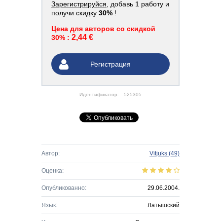
Зарегистрируйся
, добавь 1 работу и
получи скидку
30%
!
Цена для авторов со скидкой
2,44 €
30% :
Регистрация
Идентификатор:
525305
Автор:
Vitjuks
(49)
Оценка:
Опубликованно:
29.06.2004.
Язык:
Латышский