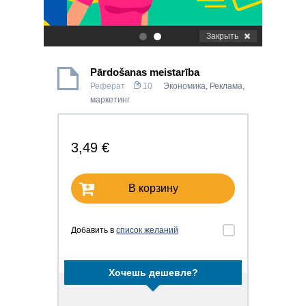
Закрыть
.
.
Pārdošanas meistarība
Реферат
10
Экономика
,
Реклама,
маркетинг
3,49 €
В корзину
Добавить в
список желаний
Хочешь дешевле?