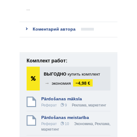
…
Коментарий автора
Комплект работ:
ВЫГОДНО
купить комплект
➞
экономия
−4,98 €
Pārdošanas māksla
Реферат
9
Реклама, маркетинг
Pārdošanas meistarība
Реферат
10
Экономика
,
Реклама,
маркетинг