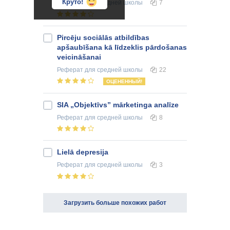
Круто!
Реферат
для средней школы
7
Pircēju sociālās atbildības
apšaubīšana kā līdzeklis pārdošanas
veicināšanai
Реферат
для средней школы
22
ОЦЕНЕННЫЙ!
SIA „Objektīvs” mārketinga analīze
Реферат
для средней школы
8
Lielā depresija
Реферат
для средней школы
3
Загрузить больше похожих работ