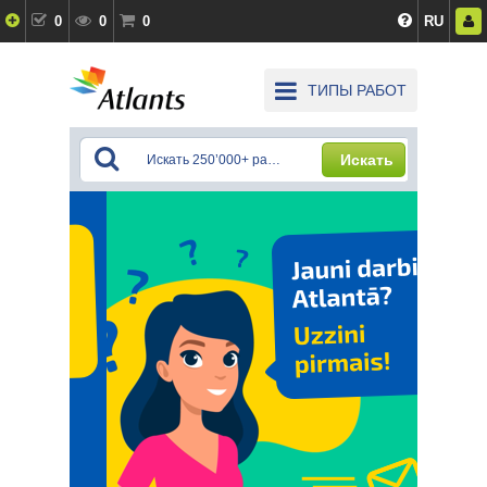
0
0
0
RU
ТИПЫ РАБОТ
Искать