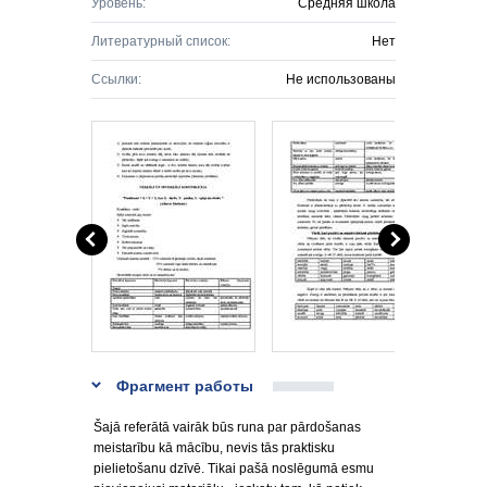
Уровень:
Средняя школа
Литературный список:
Нет
Ссылки:
Не использованы
Фрагмент работы
Šajā referātā vairāk būs runa par pārdošanas
meistarību kā mācību, nevis tās praktisku
pielietošanu dzīvē. Tikai pašā noslēgumā esmu