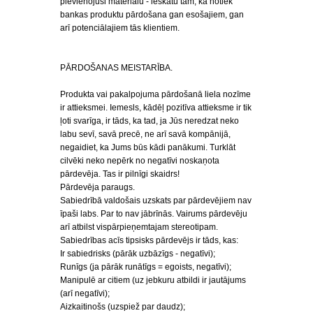
pievienojusi materiālu - ieskatu tam, kā notiek
bankas produktu pārdošana gan esošajiem, gan
arī potenciālajiem tās klientiem.
PĀRDOŠANAS MEISTARĪBA.
Produkta vai pakalpojuma pārdošanā liela nozīme
ir attieksmei. Iemesls, kādēļ pozitīva attieksme ir tik
ļoti svarīga, ir tāds, ka tad, ja Jūs neredzat neko
labu sevī, savā precē, ne arī savā kompānijā,
negaidiet, ka Jums būs kādi panākumi. Turklāt
cilvēki neko nepērk no negatīvi noskaņota
pārdevēja. Tas ir pilnīgi skaidrs!
Pārdevēja paraugs.
Sabiedrībā valdošais uzskats par pārdevējiem nav
īpaši labs. Par to nav jābrīnās. Vairums pārdevēju
arī atbilst vispārpieņemtajam stereotipam.
Sabiedrības acīs tipsisks pārdevējs ir tāds, kas:
Ir sabiedrisks (pārāk uzbāzīgs - negatīvi);
Runīgs (ja pārāk runātīgs = egoists, negatīvi);
Manipulē ar citiem (uz jebkuru atbildi ir jautājums
(arī negatīvi);
Aizkaitinošs (uzspiež par daudz);