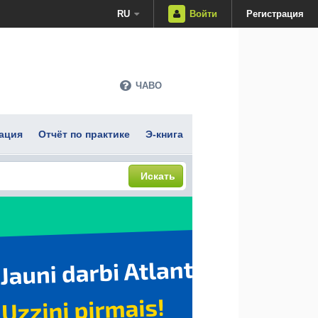
RU
Войти
Регистрация
ЧАВО
ация
Отчёт по практике
Э-книга
Искать