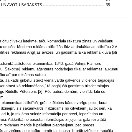
S UN AVOTU SARAKSTS
35
ja citu cilvēku ietekme, taču komerciāla rakstura ziņas un vēlēšanu
 drupās. Moderna reklāma attīstījās līdz ar drukāšanas attīstību XV
ties reklāmas Anglijas avīzēs, un gadsimta laikā reklāma kļuva ļoti
dsimtā attīstoties ekonomikai. 1843. gadā Volnijs Palmers
ūru. Sākotnēji reklāmu aģentūras nodarbojās tikai ar reklāmas laukumu
ību arī par reklāmas saturu.
ā. Ja kāds gribētu izteikt vienā vārdā galvenos vilcienos tagadējās
var atrast kā reklamēšana,” tā pagājušā gadsimta trīsdesmitajos
logs Rūdolfs Pētersons [2]. Pēc autora domām, vienlīdz labi šo
ām.
 ekonomikas attīstībā, grūti iztēloties kādu svarīgu preci, kurai
 dzinējs”, šis sakāmvārds ir dzirdams no cilvēkiem jau tik sen, ka
s arī ir, jo reklāma sniedz informāciju par preci, iepazīstina un
reci. Atšķirībā no parasta informācijas ziņojuma, gala rezultātā
 un reklāmas mērķis ir palielināt pieprasījumu pēc preces.
 ar zināmu neuzticību, tomēr tai klausa. Ir grūti iztēloties sociālu