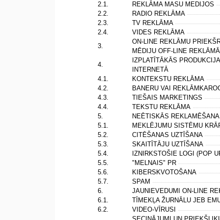
2.1.
REKLĀMA MASU MEDIJOS
2.2.
RADIO REKLĀMA
2.3.
TV REKLĀMA
2.4.
VIDES REKLĀMA
ON-LINE REKLĀMU PRIEKŠ
3.
MĒDIJU OFF-LINE REKLĀM
IZPLATĪTĀKĀS PRODUKCI
4.
INTERNETĀ
4.1.
KONTEKSTU REKLĀMA
4.2.
BANERU VAI REKLĀMKARO
4.3.
TIEŠAIS MARKETINGS
4.4.
TEKSTU REKLĀMA
5.
NEĒTISKĀS REKLAMĒŠANA
5.1.
MEKLĒJUMU SISTĒMU KR
5.2.
CITĒŠANAS UZTĪŠANA
5.3.
SKAITĪTĀJU UZTĪŠANA
5.4.
IZNIRKSTOŠIE LOGI (POP U
5.5.
"MELNAIS" PR
5.6.
KIBERSKVOTOŠANA
5.7.
SPAM
6.
JAUNIEVEDUMI ON-LINE 
6.1.
TĪMEKĻA ŽURNĀLU JEB E
6.2.
VIDEO-VĪRUSI
SECINĀJUMI UN PRIEKŠLI