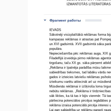
IZMANTOTĀS LITERATŪRA
Фрагмент работы
IEVADS
Sākotnēji visizplatītākā reklāmas forma bi
kampaņas reklāmas ir atrastas pat Pompeju
un XVI gadsimtā. XVII gadsimtā sāka parādī
populāra.
Nepieciešamība pēc reklāmas auga, XIX ga
Filadelfijā izveidoja pirmo reklāmas aģent
tirgošanu, taču XX gs. sāka pārņemt atbild
„Reklāma ir īpatnēja parādība mūsu laikmet
sabiedrības tieksmes, tad labāku vārdu ne
gados ir izteicies latviešu reklāmas psiho
izteikumu varētu attiecināt arī uz mūsdien
Mūsdienās reklāmai ir izšķiroša loma tirgus
nebūtu reklāmas. „Reklāma ir tirdzniecības
sāk likties, ka tā tas ir bijis vienmēr. Tā ta
pārliecina potenciālos pircējus iegādāties p
reklāma izraisa potenciālā pircēja interesi
Lai gan sabiedrība uz reklāmu parasti raugās