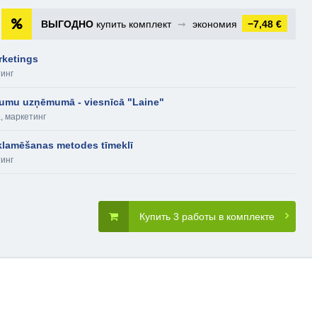
ВЫГОДНО
купить комплект
➞
экономия
−7,48 €
rketings
тинг
jumu uzņēmumā - viesnīcā "Laine"
, маркетинг
klamēšanas metodes tīmeklī
тинг
Купить 3 работы в комплекте