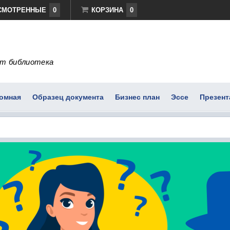
СМОТРЕННЫЕ
0
КОРЗИНА
0
т библиотека
омная
Образец документа
Бизнес план
Эссе
Презент