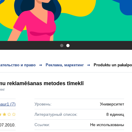
.
.
ательство и право
Реклама, маркетинг
Produktu un pakalpo
mu reklamēšanas metodes tīmeklī
инг
naur1
(7)
Уровень:
Университет
Литературный список:
8 единиц
Ссылки:
Не использованы
07.2010.