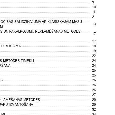
9
10
11
2
ROCĪBAS SALĪDZINĀJUMĀ AR KLASISKAJĀM MASU
13
ĀM
JAS UN PAKALPOJUMU REKLAMĒŠANAS METODES
17
17
GU REKLĀMA
18
19
22
S METODES TĪMEKLĪ
24
ĀPŠANA
24
25
25
P)
26
26
26
27
REKLAMĒŠANAS METODĒS
29
MUĀRU IZMANTOŠANA
29
32
KUMI
34