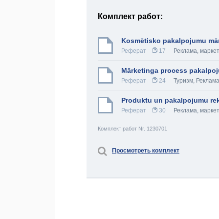
Комплект работ:
Kosmētisko pakalpojumu mā
Реферат
17
Реклама, марке
Mārketinga process pakalpo
Реферат
24
Туризм
,
Реклама
Produktu un pakalpojumu re
Реферат
30
Реклама, марке
Комплект работ Nr. 1230701
Просмотреть комплект