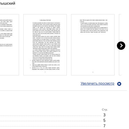
тышский
Увеличить просмотр
Стр.
3
5
7