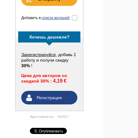
Добавить в
список желаний
Хочешь дешевле?
Зарегистрируйся
, добавь 1
работу и получи скидку
30%
!
Цена для авторов со
4,19 €
скидкой 30% :
Регистрация
Идентификатор:
642817