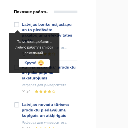
Похожие работы
Latvijas banku mājaslapu
un to piedāvāto
pakalpojumu efektivitātes
izpēte
Ты можешь добавить
любую работу в список
Реферат
для университета
пожеланий.
24
Круто!
AS "Hansabanka" produktu
un pakalpojumu
raksturojums
Реферат
для университета
24
Latvijas novadu tūrisma
produktu piedāvājuma
kopīgais un atšķirīgais
Реферат
для университета