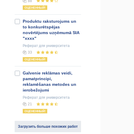
88
ОЦЕНЕННЫЙ!
Produktu raksturojums un
to konkurētspējas
novērtējums uzņēmumā SIA
"xxxx"
Реферат
для университета
33
ОЦЕНЕННЫЙ!
Galvenie reklāmas veidi,
pamatprincipi,
reklamēšanas metodes un
ierobežojumi
Реферат
для университета
21
ОЦЕНЕННЫЙ!
Загрузить больше похожих работ