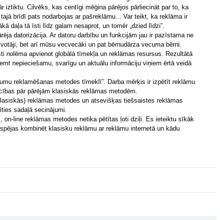
r iztiktu. Cilvēks, kas centīgi mēģina pārējos pārliecināt par to, ka
ajā brīdī pats nodarbojas ar pašreklāmu... Var teikt, ka reklāma ir
ākā daļa tā īsti līdz galam nesaprot, un tomēr „dzied līdzi”.
ja datorizācija. Ar datoru darbību un funkcijām jau ir pazīstama ne
īvotāji, bet arī mūsu vecvecāki un pat bērnudārza vecuma bērni.
sti nolēma apvienot globālā tīmekļa un reklāmas resursus. Rezultātā
aņemt nepieciešamu, svarīgu un aktuālu informāciju viņiem ērtā veidā
jumu reklamēšanas metodes tīmeklī”. Darba mērķis ir izpētīt reklāmu
šrocības pār pārējām klasiskās reklāmas metodēm.
(klasiskās) reklāmas metodes un atsevišķas tiešsaistes reklāmas
īties sadaļā secinājumi.
 on-line reklāmas metodes netika pētītas ļoti dziļi. Es ieteiktu sīkāk
iespējas kombinēt klasisku reklāmu ar reklāmu internetā un kādu