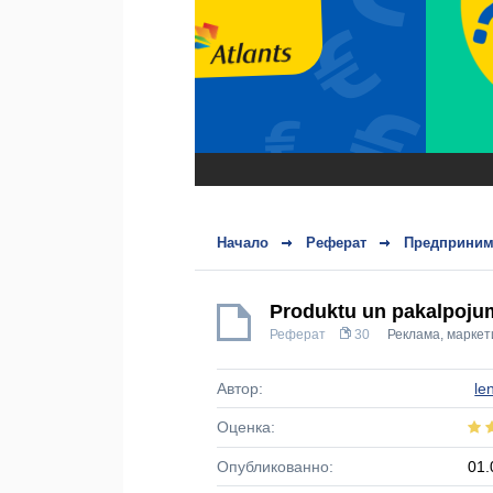
Начало
Реферат
Предприним
Produktu un pakalpoju
Реферат
30
Реклама, маркет
Автор:
le
Оценка:
Опубликованно:
01.