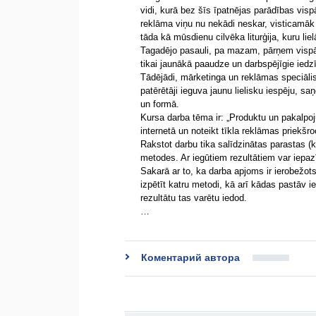
vidi, kurā bez šīs īpatnējas parādības vispā
reklāma viņu nu nekādi neskar, visticamāk t
tāda kā mūsdienu cilvēka liturģija, kuru liel
Tagadējo pasauli, pa mazam, pārņem vispārē
tikai jaunākā paaudze un darbspējīgie iedz
Tādējādi, mārketinga un reklāmas speciāli
patērētāji ieguva jaunu lielisku iespēju, s
un formā.
Kursa darba tēma ir: „Produktu un pakalpo
internetā un noteikt tīkla reklāmas priek
Rakstot darbu tika salīdzinātas parastas 
metodes. Ar iegūtiem rezultātiem var iepaz
Sakarā ar to, ka darba apjoms ir ierobežots,
izpētīt katru metodi, kā arī kādas pastāv 
rezultātu tas varētu iedod.
…
Коментарий автора