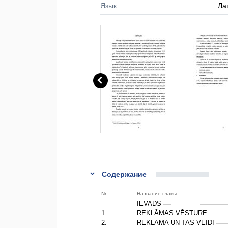
Язык:
Ла
Содержание
Nr.
Название главы
IEVADS
1.
REKLĀMAS VĒSTURE
2.
REKLĀMA UN TAS VEIDI