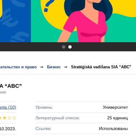
.
.
ательство и право
Бизнес
Stratēģiskā vadīšana SIA “ABC”
IA “ABC”
ние
nta
(10)
Уровень:
Университет
Литературный список:
25 единиц
Ссылки:
Использованы
10.2023.