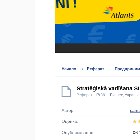
Начало
Реферат
Предприним
Stratēģiskā vadīšana S
Реферат
38
Бизнес
,
Управле
Автор:
sama
Оценка:
Опубликованно:
06.