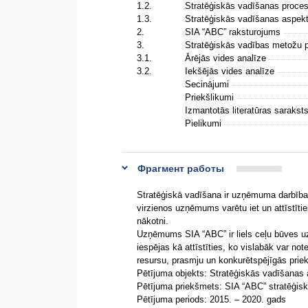
1.2.
Stratēģiskās vadīšanas proce
1.3.
Stratēģiskās vadīšanas aspek
2.
SIA “ABC” raksturojums
3.
Stratēģiskās vadības metožu 
3.1.
Ārējās vides analīze
3.2.
Iekšējās vides analīze
Secinājumi
Priekšlikumi
Izmantotās literatūras sarakst
Pielikumi
Фрагмент работы
Stratēģiskā vadīšana ir uzņēmuma darbība
virzienos uzņēmums varētu iet un attīstīti
nākotni.
Uzņēmums SIA “ABC” ir liels ceļu būves u
iespējas kā attīstīties, ko vislabāk var no
resursu, prasmju un konkurētspējīgās prie
Pētījuma objekts: Stratēģiskās vadīšanas 
Pētījuma priekšmets: SIA “ABC” stratēģis
Pētījuma periods: 2015. – 2020. gads