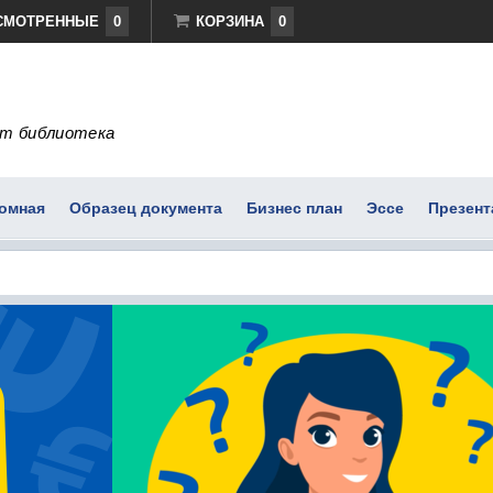
СМОТРЕННЫЕ
0
КОРЗИНА
0
т библиотека
омная
Образец документа
Бизнес план
Эссе
Презент