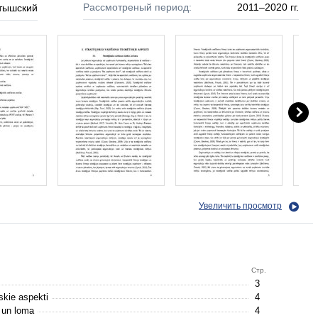
Рассмотреный период:
2011–2020 гг.
тышский
Увеличить просмотр
Стр.
3
iskie aspekti
4
a un loma
4