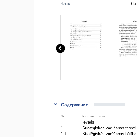
Язык:
Ла
Содержание
Nr.
Название главы
Ievads
1.
Stratēģiskās vadīšanas teorēt
1.1.
Stratēģiskās vadīšanas būtīb