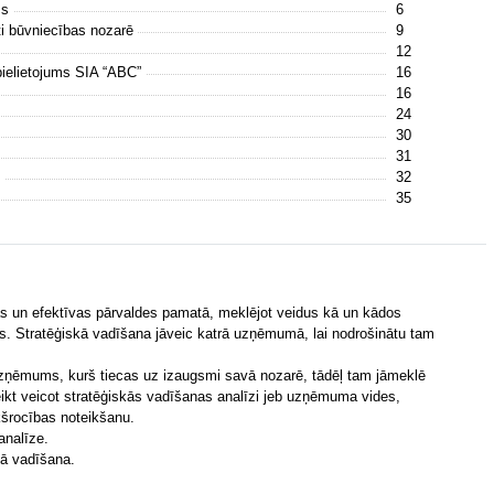
ss
6
ti būvniecības nozarē
9
12
pielietojums SIA “ABC”
16
16
24
30
31
s
32
35
s un efektīvas pārvaldes pamatā, meklējot veidus kā un kādos
es. Stratēģiskā vadīšana jāveic katrā uzņēmumā, lai nodrošinātu tam
zņēmums, kurš tiecas uz izaugsmi savā nozarē, tādēļ tam jāmeklē
teikt veicot stratēģiskās vadīšanas analīzi jeb uzņēmuma vides,
kšrocības noteikšanu.
analīze.
kā vadīšana.