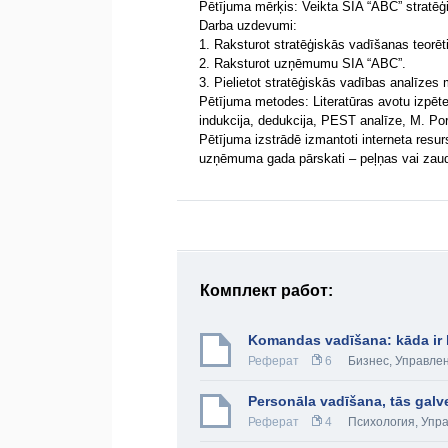
Pētījuma mērķis: Veikta SIA “ABC” stratēģ
Darba uzdevumi:
1. Raksturot stratēģiskās vadīšanas teorē
2. Raksturot uzņēmumu SIA “ABC”.
3. Pielietot stratēģiskās vadības analīz
Pētījuma metodes: Literatūras avotu izpēt
indukcija, dedukcija, PEST analīze, M. Por
Pētījuma izstrādē izmantoti interneta resursi
uzņēmuma gada pārskati – peļņas vai zau
Комплект работ:
Komandas vadīšana: kāda ir
Реферат
6
Бизнес
,
Управле
Personāla vadīšana, tās galv
Реферат
4
Психология
,
Упр