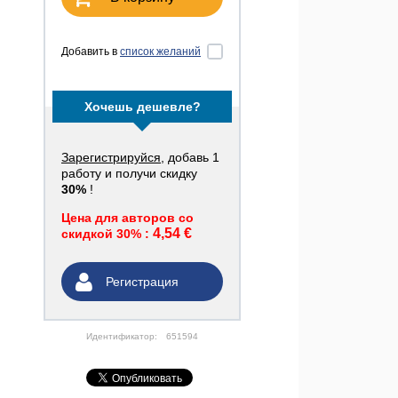
Добавить в
список желаний
Хочешь дешевле?
Зарегистрируйся
, добавь 1
работу и получи скидку
30%
!
Цена для авторов со
4,54 €
скидкой 30% :
Регистрация
Идентификатор:
651594