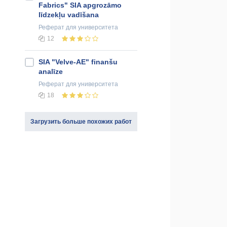
Fabrics" SIA apgrozāmo
līdzekļu vadīšana
Реферат
для университета
12
SIA "Velve-AE" finanšu
analīze
Реферат
для университета
18
Загрузить больше похожих работ