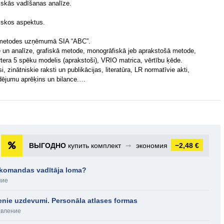
iskās vadīšanas analīze.
tiskos aspektus.
es metodes uzņēmumā SIA “ABC”.
e un analīze, grafiskā metode, monogrāfiskā jeb aprakstošā metode,
tera 5 spēku modelis (aprakstoši), VRIO matrica, vērtību ķēde.
, zinātniskie raksti un publikācijas, literatūra, LR normatīvie akti,
dējumu aprēķins un bilance.…
ВЫГОДНО
купить комплект
➞
экономия
−2,48 €
 komandas vadītāja loma?
ние
enie uzdevumi. Personāla atlases formas
авление