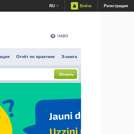
RU
Войти
Регистрация
ЧАВО
ация
Отчёт по практике
Э-книга
Искать