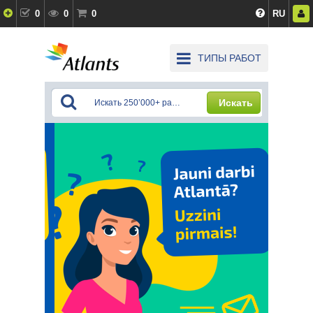
0
0
0
RU
ТИПЫ РАБОТ
Искать