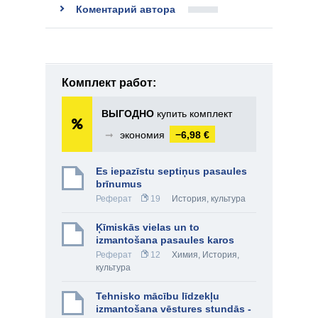
Коментарий автора
Комплект работ:
ВЫГОДНО
купить комплект
➞
экономия
−6,98 €
Es iepazīstu septiņus pasaules
brīnumus
Реферат
19
История, культура
Ķīmiskās vielas un to
izmantošana pasaules karos
Реферат
12
Химия
,
История,
культура
Tehnisko mācību līdzekļu
izmantošana vēstures stundās -