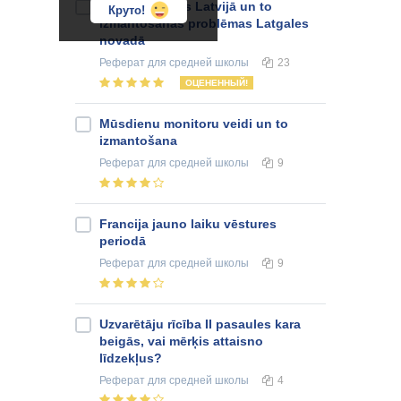
Internetbankas Latvijā un to
Круто!
izmantošanas problēmas Latgales
novadā
Реферат
для средней школы
23
ОЦЕНЕННЫЙ!
Mūsdienu monitoru veidi un to
izmantošana
Реферат
для средней школы
9
Francija jauno laiku vēstures
periodā
Реферат
для средней школы
9
Uzvarētāju rīcība II pasaules kara
beigās, vai mērķis attaisno
līdzekļus?
Реферат
для средней школы
4