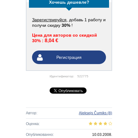
Хочешь дешевле?
Зарегистрируйся
, добавь 1 работу и
получи скидку
30%
!
Цена для авторов со скидкой
8,04 €
30% :
Регистрация
Идентификатор:
522775
Автор:
Aleksejs Čumiks
(8)
Оценка:
Опубликованно:
10.03.2008.