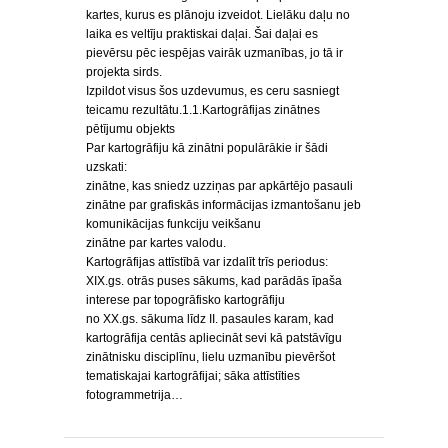
kartes, kurus es plānoju izveidot. Lielāku daļu no
laika es veltīju praktiskai daļai. Šai daļai es
pievērsu pēc iespējas vairāk uzmanības, jo tā ir
projekta sirds.
Izpildot visus šos uzdevumus, es ceru sasniegt
teicamu rezultātu.1.1.Kartogrāfijas zinātnes
pētījumu objekts
Par kartogrāfiju kā zinātni populārākie ir šādi
uzskati:
zinātne, kas sniedz uzziņas par apkārtējo pasauli
zinātne par grafiskās informācijas izmantošanu jeb
komunikācijas funkciju veikšanu
zinātne par kartes valodu.
Kartogrāfijas attīstībā var izdalīt trīs periodus:
XIX.gs. otrās puses sākums, kad parādās īpaša
interese par topogrāfisko kartogrāfiju
no XX.gs. sākuma līdz II. pasaules karam, kad
kartogrāfija centās apliecināt sevi kā patstāvīgu
zinātnisku disciplīnu, lielu uzmanību pievēršot
tematiskajai kartogrāfijai; sāka attīstīties
fotogrammetrija…