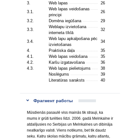
3.
Web lapas
26
Web lapas veidošanas
3.1.
26
principi
3.2.
Domēna iegūšana
29
Weblapu izvietošana
3.3.
32
interneta tīklā
Web lapu apkalpošana pēc
3.4.
34
izvietošanas
4.
Praktiska daļa
35
4.1.
Web lapas veidošana
35
4.2.
Karšu izgatavošana
36
4.3.
Web lapas pielietojums
38
Noslēgums
39
Literatūras saraksts
40
Фрагмент работы
Mūsdienās pasaulē viss mainās tik strauji, ka
mums ir grūti turēties līdzi. 2006. gadā Melnkalne ir
atdalījusies no Serbijas un Melnkalnes un dibināja
neatkarīgo valsti. Viens notikums, bet tik daudz
seku. Katru skolas mācību grāmatu, katru atlantu,