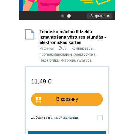
Закрыть
.
.
Tehnisko mācību līdzekļu
izmantošana vēstures stundās -
elektroniskās kartes
Реферат
68
Компьютеры,
программирование, электроника
,
Педагогика
,
История, культура
11,49 €
В корзину
Добавить в
список желаний