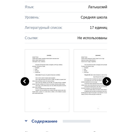
Язык:
Латышский
Уровень:
Средняя школа
Литературный список:
17 единиц
Ссылки:
Не использованы
Содержание