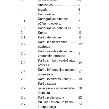
Nr.
Название главы
Стр.
Anotācijas
6
Ievads
6
1.
Kartogrāfija
7
Kartogrāfijas zinātnes
1.1.
7
pētījumu objekts
1.2.
Kartogrāfijas definīcijas
9
2.
Kartes
11
2.1.
Karšu definīcijas
11
Karšu klasificēšanas
2.2.
12
pazīmes
Karšu valodas definīcija un
2.3.
3
vēsturiskā attīstība
Karšu simbolu veidošanas
2.4.
14
process
Karšu informācijas apjoma
2.5.
17
noteikšana
2.6.
Karšu kvalitātes kritēriji
19
Karšu satura
2.7.
ģeneralizācijas teorētiskie
20
jautājumi
2.8.
Karšu pielietošana
22
Vizuālā uztvere un karšu
2.9.
24
interpretācija