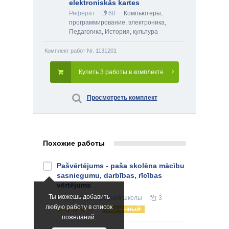
elektroniskās kartes
Реферат
68
Компьютеры,
программирование, электроника
,
Педагогика
,
История, культура
Комплект работ Nr. 1131201
Купить 3 работы в комплекте
Просмотреть комплект
Похожие работы
Pašvērtējums - paša skolēna mācību
sasniegumu, darbības, rīcības
vērtējums
Ты можешь добавить
Реферат
для средней школы
3
любую работу в список
ОЦЕНЕННЫЙ!
пожеланий.