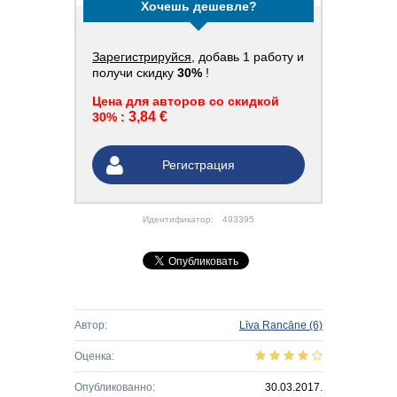
Хочешь дешевле?
Зарегистрируйся
, добавь 1 работу и
получи скидку
30%
!
Цена для авторов со скидкой
3,84 €
30% :
Регистрация
Идентификатор:
493395
Автор:
Līva Rancāne
(6)
Оценка:
Опубликованно:
30.03.2017.