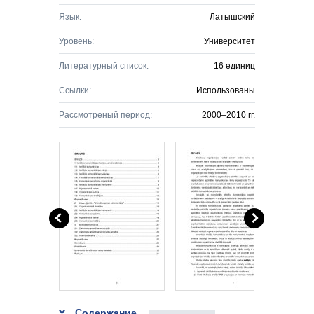
Язык:
Латышский
Уровень:
Университет
Литературный список:
16 единиц
Ссылки:
Использованы
Рассмотреный период:
2000–2010 гг.
Содержание