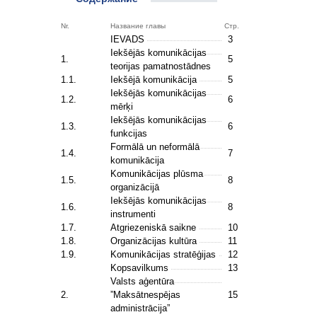
Nr.
Название главы
Стр.
IEVADS
3
Iekšējās komunikācijas
1.
5
teorijas pamatnostādnes
1.1.
Iekšējā komunikācija
5
Iekšējās komunikācijas
1.2.
6
mērķi
Iekšējās komunikācijas
1.3.
6
funkcijas
Formālā un neformālā
1.4.
7
komunikācija
Komunikācijas plūsma
1.5.
8
organizācijā
Iekšējās komunikācijas
1.6.
8
instrumenti
1.7.
Atgriezeniskā saikne
10
1.8.
Organizācijas kultūra
11
1.9.
Komunikācijas stratēģijas
12
Kopsavilkums
13
Valsts aģentūra
2.
”Maksātnespējas
15
administrācija”