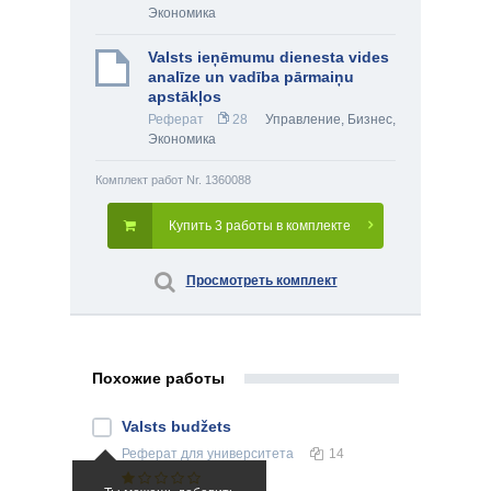
Экономика
Valsts ieņēmumu dienesta vides
analīze un vadība pārmaiņu
apstākļos
Реферат
28
Управление
,
Бизнес
,
Экономика
Комплект работ Nr. 1360088
Купить 3 работы в комплекте
Просмотреть комплект
Похожие работы
Valsts budžets
Реферат
для университета
14