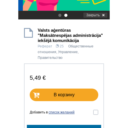
Закрыть
.
.
Valsts aģentūras
"Maksātnespējas administrācija"
iekšējā komunikācija
Реферат
25
Общественные
отношения
,
Управление
,
Правительство
5,49 €
В корзину
Добавить в
список желаний