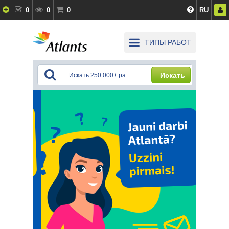
0
0
0
RU
ТИПЫ РАБОТ
Искать