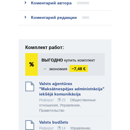
Коментарий автора
Коментарий редакции
Комплект работ:
ВЫГОДНО
купить комплект
➞
экономия
−7,48 €
Valsts aģentūras
"Maksātnespējas administrācija"
iekšējā komunikācija
Реферат
25
Общественные
отношения
,
Управление
,
Правительство
Valsts budžets
Реферат
14
Управление
,