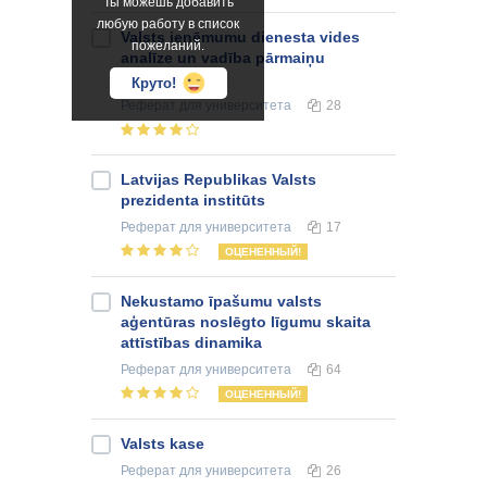
Ты можешь добавить
любую работу в список
Valsts ieņēmumu dienesta vides
пожеланий.
analīze un vadība pārmaiņu
apstākļos
Круто!
Реферат
для университета
28
Latvijas Republikas Valsts
prezidenta institūts
Реферат
для университета
17
ОЦЕНЕННЫЙ!
Nekustamo īpašumu valsts
aģentūras noslēgto līgumu skaita
attīstības dinamika
Реферат
для университета
64
ОЦЕНЕННЫЙ!
Valsts kase
Реферат
для университета
26