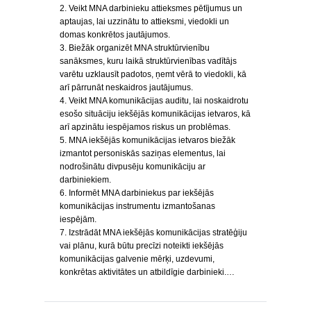
2. Veikt MNA darbinieku attieksmes pētījumus un
aptaujas, lai uzzinātu to attieksmi, viedokli un
domas konkrētos jautājumos.
3. Biežāk organizēt MNA struktūrvienību
sanāksmes, kuru laikā struktūrvienības vadītājs
varētu uzklausīt padotos, ņemt vērā to viedokli, kā
arī pārrunāt neskaidros jautājumus.
4. Veikt MNA komunikācijas auditu, lai noskaidrotu
esošo situāciju iekšējās komunikācijas ietvaros, kā
arī apzinātu iespējamos riskus un problēmas.
5. MNA iekšējās komunikācijas ietvaros biežāk
izmantot personiskās saziņas elementus, lai
nodrošinātu divpusēju komunikāciju ar
darbiniekiem.
6. Informēt MNA darbiniekus par iekšējās
komunikācijas instrumentu izmantošanas
iespējām.
7. Izstrādāt MNA iekšējās komunikācijas stratēģiju
vai plānu, kurā būtu precīzi noteikti iekšējās
komunikācijas galvenie mērķi, uzdevumi,
konkrētas aktivitātes un atbildīgie darbinieki.…