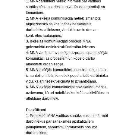
1. MNA darbinieki netiek informēti par vadības
sanāksmēs apspriesto un vadības pieņemtajiem
lēmumiem.
2. MNA iekšējā komunikācijā netiek izmantota
atgriezeniskā saikne, netiek noskaidrota
darbinieku attieksme, viedoklis un to domas
konkrētos jautājumos.
3. Iekšējās komunikācijas process MNA
galvenokārt notiek struktūrvienību ietvaros.
4. MNA vadībai nav pilnīgas izpratnes par iekšējās
komunikācijas procesiem un kopējo darba
atmosfēru organizācijā.
5. MNA iekšējās komunikācijas instrumenti netiek
izmantoti pilnībā, tie netiek popularizēti darbinieku
vidū, kā arī netiek veicināta to izmantošana.
6. MNA iekšējai komunikācijai nav skaidru mērķu,
uzdevumu, kā arī noteiktas konkrētas aktivitātes un
atbildīgie darbinieki.
Priekšlikumi
1. Protokolēt MNA vadības sanāksmes un informēt
darbiniekus par sanāksmēs apskatītajiem
jautājumiem, sanāksmju protokolus nosūtot
darbiniekiem.