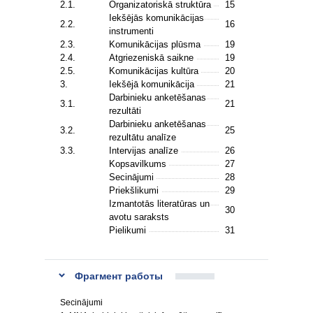
2.1.
Organizatoriskā struktūra
15
Iekšējās komunikācijas
2.2.
16
instrumenti
2.3.
Komunikācijas plūsma
19
2.4.
Atgriezeniskā saikne
19
2.5.
Komunikācijas kultūra
20
3.
Iekšējā komunikācija
21
Darbinieku anketēšanas
3.1.
21
rezultāti
Darbinieku anketēšanas
3.2.
25
rezultātu analīze
3.3.
Intervijas analīze
26
Kopsavilkums
27
Secinājumi
28
Priekšlikumi
29
Izmantotās literatūras un
30
avotu saraksts
Pielikumi
31
Фрагмент работы
Secinājumi