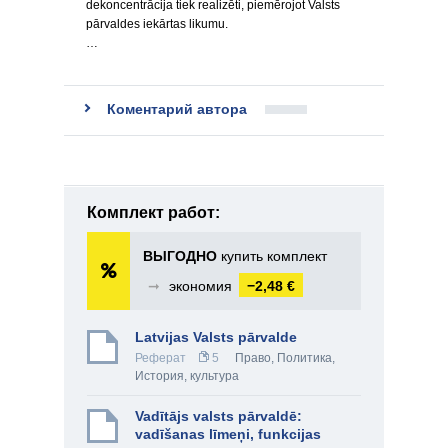
dekoncentrācija tiek realizēti, piemērojot Valsts
pārvaldes iekārtas likumu.
…
Коментарий автора
Комплект работ:
ВЫГОДНО
купить комплект
➞
экономия
−2,48 €
Latvijas Valsts pārvalde
Реферат
5
Право
,
Политика
,
История, культура
Vadītājs valsts pārvaldē:
vadīšanas līmeņi, funkcijas