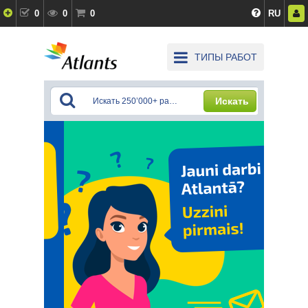
0
0
0
RU
ТИПЫ РАБОТ
Искать