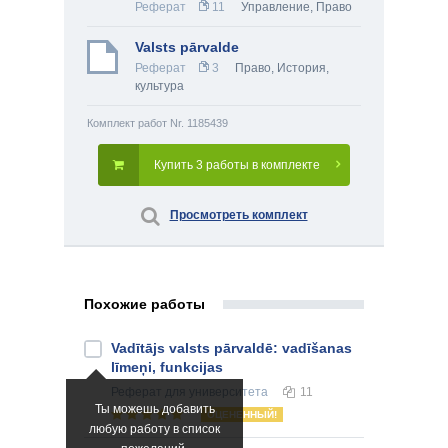
Реферат
11
Управление
,
Право
Valsts pārvalde
Реферат
3
Право
,
История,
культура
Комплект работ Nr. 1185439
Купить 3 работы в комплекте
Просмотреть комплект
Похожие работы
Vadītājs valsts pārvaldē: vadīšanas
līmeņi, funkcijas
Реферат
для университета
11
Ты можешь добавить
ОЦЕНЕННЫЙ!
любую работу в список