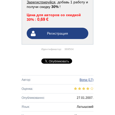
Зарегистрируйся
, добавь 1 работу и
получи скидку
30%
!
Цена для авторов со скидкой
0,69 €
30% :
Регистрация
Идентификатор:
369504
Автор:
Bona
(17)
Оценка:
Опубликованно:
27.01.2007.
Язык:
Латышский