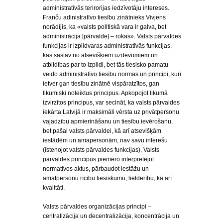
administratīvās terirorijas iedzīvotāju intereses.
Franču adinistratīvo tiesību zinātnieks Vivjens
norādījis, ka «valsts politiskā vara ir galva, bet
administrācija [pārvalde] – rokas». Valsts pārvaldes
funkcijas ir izpildvaras administratīvās funkcijas,
kas sastāv no atsevišķiem uzdevumiem un
atbildības par to izpildi, bet tās tiesisko pamatu
veido administratīvo tiesību normas un principi, kuri
ietver gan tiesību zinātnē vispāratzītos, gan
likumiski noteiktus principus. Apkopojot likumā
izvirzītos principus, var secināt, ka valsts pārvaldes
iekārta Latvijā ir maksimāli vērsta uz privātpersonu
vajadzību apmierināšanu un tiesību ievērošanu,
bet pašai valsts pārvaldei, kā arī atsevišķām
iestādēm un amapersonām, nav savu interešu
(īstenojot valsts pārvaldes funkcijas). Valsts
pārvaldes principus piemēro interpretējot
normatīvos aktus, pārbaudot iestāžu un
amatpersonu rīcību tiesiskumu, lietderību, kā arī
kvalitāti.
Valsts pārvaldes organizācijas principi –
centralizācija un decentralizācija, koncentrācija un