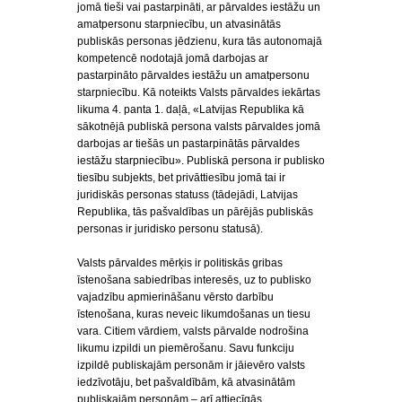
jomā tieši vai pastarpināti, ar pārvaldes iestāžu un
amatpersonu starpniecību, un atvasinātās
publiskās personas jēdzienu, kura tās autonomajā
kompetencē nodotajā jomā darbojas ar
pastarpināto pārvaldes iestāžu un amatpersonu
starpniecību. Kā noteikts Valsts pārvaldes iekārtas
likuma 4. panta 1. daļā, «Latvijas Republika kā
sākotnējā publiskā persona valsts pārvaldes jomā
darbojas ar tiešās un pastarpinātās pārvaldes
iestāžu starpniecību». Publiskā persona ir publisko
tiesību subjekts, bet privāttiesību jomā tai ir
juridiskās personas statuss (tādejādi, Latvijas
Republika, tās pašvaldības un pārējās publiskās
personas ir juridisko personu statusā).
Valsts pārvaldes mērķis ir politiskās gribas
īstenošana sabiedrības interesēs, uz to publisko
vajadzību apmierināšanu vērsto darbību
īstenošana, kuras neveic likumdošanas un tiesu
vara. Citiem vārdiem, valsts pārvalde nodrošina
likumu izpildi un piemērošanu. Savu funkciju
izpildē publiskajām personām ir jāievēro valsts
iedzīvotāju, bet pašvaldībām, kā atvasinātām
publiskajām personām – arī attiecīgās