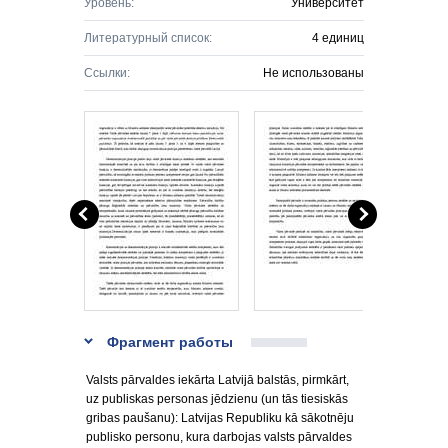
Уровень:
Университет
Литературный список:
4 единиц
Ссылки:
Не использованы
Фрагмент работы
Valsts pārvaldes iekārta Latvijā balstās, pirmkārt,
uz publiskas personas jēdzienu (un tās tiesiskās
gribas paušanu): Latvijas Republiku kā sākotnēju
publisko personu, kura darbojas valsts pārvaldes