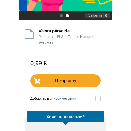
Закрыть
.
.
Valsts pārvalde
Реферат
3
Право
,
История,
культура
0,99 €
В корзину
Добавить в
список желаний
Хочешь дешевле?