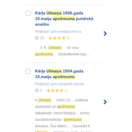
Kārļa
Ulmaņa
1936.gada
15.maija
apvērsuma
juridiskā
analīze
Реферат
для университета
25
... . 5. K.
Ulmanis
un viņa
apvērsuma
līdzdalībnieki bija ...
Kārļa
Ulmaņa
1934.gada
15.maija
apvērsums
Реферат
для средней школы
5
K.
Ulmaņa
rīcību 15. ... kultūras
darbinieki un
apvērsuma
laikabiedri, minot līdzīgus ... kreiso
sociāldemokrātu-
apvērsuma
draudus. Šos faktus ... . Savukārt K.