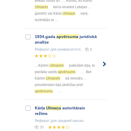
teiktās runas un ... . Runas, ko Kārlis
Ulmanis
teicis ievadot Latvijas ...
gandrīz vai Kārļa
Ulmaņa
varā,
iezīmējās ar ...
1934.gada
apvērsuma
juridiskā
analīze
Реферат
для университета
8
... Kārlim
Ulmanim
patiešām bija, to
pierāda valsts
apvērsums
... . Bet
Kārlim
Ulmanim
kā ministru ...
prezidentam bija jāvēršas pret
apvērsuma
...
Kārļa
Ulmaņa
autoritārais
režīms
Реферат
для средней школы
20