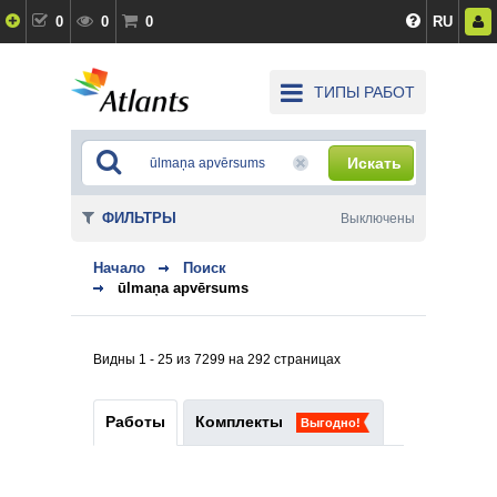
0
0
0
RU
ТИПЫ РАБОТ
Искать
ФИЛЬТРЫ
Выключены
Начало
Поиск
ūlmaņa apvērsums
Видны 1 - 25 из 7299 на 292 страницах
Работы
Комплекты
Выгодно!