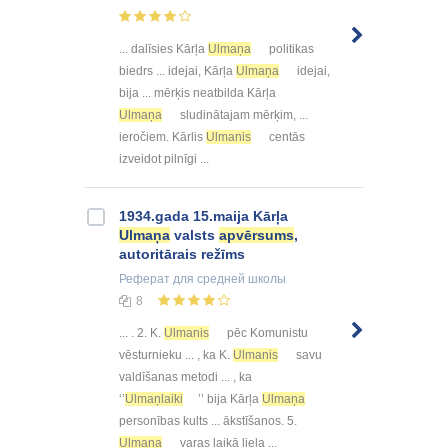
... dalīsies Kārļa
Ulmaņa
politikas
biedrs ... idejai, Kārļa
Ulmaņa
idejai,
bija ... mērķis neatbilda Kārļa
Ulmaņa
sludinātajam mērķim, ...
ieročiem. Kārlis
Ulmanis
centās
izveidot pilnīgi ...
1934.gada 15.maija Kārļa
Ulmaņa
valsts
apvērsums
,
autoritārais režīms
Реферат
для средней школы
8
... . 2. K.
Ulmanis
pēc Komunistu
vēsturnieku ... , ka K.
Ulmanis
savu
valdīšanas metodi ... , ka
‘’
Ulmaņlaiki
’’ bija Kārļa
Ulmaņa
personības kults ... ākstīšanos. 5.
Ulmaņa
varas laikā liela ...