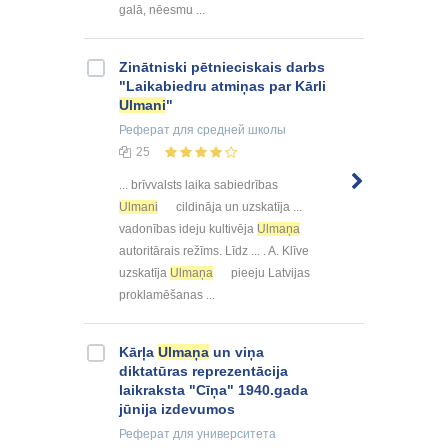
galā, nēesmu ...
Zinātniski pētnieciskais darbs
"Laikabiedru atmiņas par Kārli
Ulmani
"
Реферат
для средней школы
25
... brīvvalsts laika sabiedrības
Ulmani
cildināja un uzskatīja ...
vadonības ideju kultivēja
Ulmaņa
autoritārais režīms. Līdz ... . A. Klīve
uzskatīja
Ulmaņa
pieeju Latvijas
proklamēšanas ...
Kārļa
Ulmaņa
un viņa
diktatūras reprezentācija
laikraksta "Cīņa" 1940.gada
jūnija izdevumos
Реферат
для университета