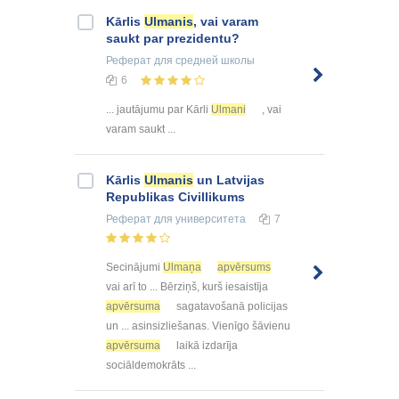
Kārlis
Ulmanis
, vai varam
saukt par prezidentu?
Реферат
для средней школы
6
... jautājumu par Kārli
Ulmani
, vai
varam saukt ...
Kārlis
Ulmanis
un Latvijas
Republikas Civillikums
Реферат
для университета
7
Secinājumi
Ulmaņa
apvērsums
vai arī to ... Bērziņš, kurš iesaistīja
apvērsuma
sagatavošanā policijas
un ... asinsizliešanas. Vienīgo šāvienu
apvērsuma
laikā izdarīja
sociāldemokrāts ...