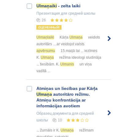
Ulmaņaiki
- zelta laiki
Презентация
для средней школы
26
ОЦЕНЕННЫЙ!
Ulmaņlaiki
Kārļa
Ulmaņa
veidots
autoritārs ... ar veidojot valsts
apvērsumu
15.maijā lai ... iezīmes
K.
Ulmaņa
režīma ideologi sludināja
... tiesībām. K.
Ulmanis
un viņa
vadītā ...
Atmiņas un liecības par Kārļa
Ulmaņa
autoritāro režīmu.
Atmiņu konfrontācija ar
informācijas avotiem
Образец документа
для средней
школы
10
... žurnāls ir K.
Ulmaņa
režīmam