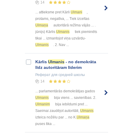
14
... attieksme pret Kārli
Ulmani
,
protams, negatīva, ... Tiek izceltas
Ulmaņa
autoritārā režīma vājās ... .
jūnijs) Kārlis
Ulmanis
tiek pieminēts
tikai ... izmantojot viņa uzvārdu-
Ulmanis
. 2. Nav ...
Kārlis
Ulmanis
- no demokrāta
līdz autoritāram līderim
Реферат
для средней школы
14
... parlamentārās demokrātijas gados
Ulmanis
bija viens ... savienības. 2.
Ulmanim
bija iebildumi pret ...
Saeimai zaudējot autoritāti,
Ulmanis
izteica nožēlu par ... no K.
Ulmaņa
puses tika ...