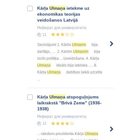
Kārļa
Ulmaņa
ietekme uz
ekonomikas teorijas
veidošanos Latvijā
Реферат
для университета
11
Secinājumi 1. Kārlis
Ulmanis
bija
darītājs, ... . 2. Kārlim
Ulmanim
bija
izcils politiķa ... izveidošana. 4. Kārļa
Ulmaņa
ideāls bija latviska ... . 8.
Kārļa
Ulmaņa
dabības laikā uzcelta
...
Kārļa
Ulmaņa
atspoguļojums
laikrakstā "Brīvā Zeme" (1936-
1938)
Реферат
для университета
11
... raksturo prezidenta Kārļa
Ulmaņa