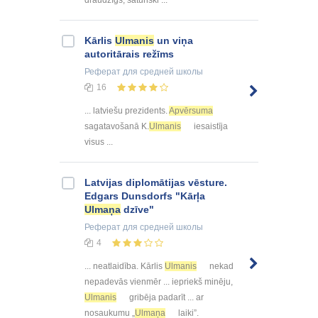
draudzīgs, saturiski ...
Kārlis
Ulmanis
un viņa
autoritārais režīms
Реферат
для средней школы
16
... latviešu prezidents.
Apvērsuma
sagatavošanā K.
Ulmanis
iesaistīja
visus ...
Latvijas diplomātijas vēsture.
Edgars Dunsdorfs "Kārļa
Ulmaņa
dzīve"
Реферат
для средней школы
4
... neatlaidība. Kārlis
Ulmanis
nekad
nepadevās vienmēr ... iepriekš minēju,
Ulmanis
gribēja padarīt ... ar
nosaukumu „
Ulmaņa
laiki”.