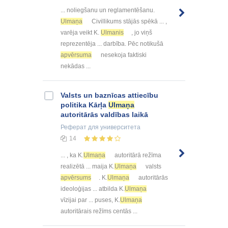
... noliegšanu un reglamentēšanu.
Ulmaņa
Civillikums stājās spēkā ... ,
varēja veikt K.
Ulmanis
, jo viņš
reprezentēja ... darbība. Pēc notikušā
apvērsuma
nesekoja faktiski
nekādas ...
Valsts un baznīcas attiecību
politika Kārļa
Ulmaņa
autoritārās valdības laikā
Реферат
для университета
14
... , ka K.
Ulmaņa
autoritārā režīma
realizētā ... maija K.
Ulmaņa
valsts
apvērsums
. K.
Ulmaņa
autoritārās
ideoloģijas ... atbilda K.
Ulmaņa
vīzijai par ... puses, K.
Ulmaņa
autoritārais režīms centās ...