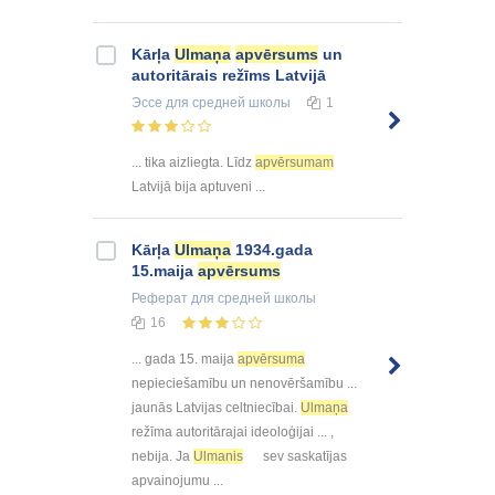
Kārļa
Ulmaņa
apvērsums
un
autoritārais režīms Latvijā
Эссе
для средней школы
1
... tika aizliegta. Līdz
apvērsumam
Latvijā bija aptuveni ...
Kārļa
Ulmaņa
1934.gada
15.maija
apvērsums
Реферат
для средней школы
16
... gada 15. maija
apvērsuma
nepieciešamību un nenovēršamību ...
jaunās Latvijas celtniecībai.
Ulmaņa
režīma autoritārajai ideoloģijai ... ,
nebija. Ja
Ulmanis
sev saskatījas
apvainojumu ...