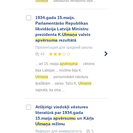
Ulmaņa
diktatūras vērtējums bija ...
1934.gada 15.maijs.
Parlamentārās Republikas
likvidācija Latvijā Ministru
prezidenta K.
Ulmaņa
valsts
apvērsuma
rezultātā
Презентация
для средней школы
43
... arī 15. maija
apvērsuma
cēlonis
bija Latvijas ... nozīme bija K.
Ulmaņa
personiskām rakstura
īpašībām ... varas. Taču K.
Ulmanis
saprata, ka viņa ...
Atšķirīgi viedokļi vēstures
literatūrā par 1934.gada
15.maija
apvērsumu
un Kārļa
Ulmaņa
režīmu
Реферат
для университета
5