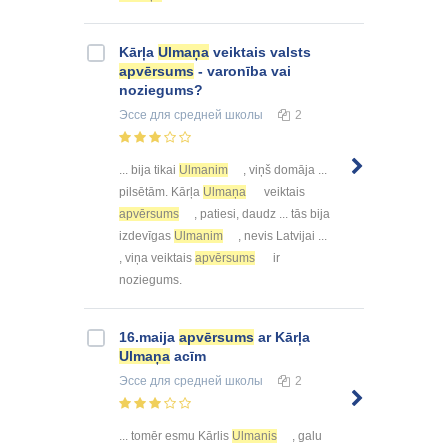
Kārļa
Ulmaņa
veiktais valsts
apvērsums
- varonība vai
noziegums?
Эссе
для средней школы
2
... bija tikai
Ulmanim
, viņš domāja ...
pilsētām. Kārļa
Ulmaņa
veiktais
apvērsums
, patiesi, daudz ... tās bija
izdevīgas
Ulmanim
, nevis Latvijai ...
, viņa veiktais
apvērsums
ir
noziegums.
16.maija
apvērsums
ar Kārļa
Ulmaņa
acīm
Эссе
для средней школы
2
... tomēr esmu Kārlis
Ulmanis
, galu