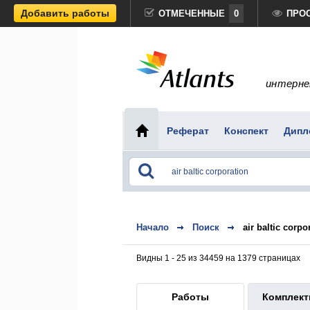
Добавить работы
ОТМЕЧЕННЫЕ
0
ПРО
интерне
Реферат
Конспект
Дипл
Начало
Поиск
air baltic corpo
Видны 1 - 25 из 34459 на 1379 страницах
Работы
Комплек