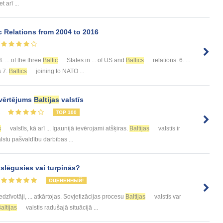
t arī ...
Relations from 2004 to 2016
. ... of the three
Baltic
States in ... of US and
Baltics
relations. 6. ...
s 7.
Baltics
joining to NATO ...
vērtējums
Baltijas
valstīs
2
TOP 100
s
valstīs, kā arī ... Igaunijā ievērojami atšķiras.
Baltijas
valstīs ir
lstu pašvaldību darbības ...
oslēgusies vai turpinās?
ОЦЕНЕННЫЙ!
edzīvotāji, ... atkārtojas. Sovjetizācijas procesu
Baltijas
valstīs var
altijas
valstis radušajā situācijā ...