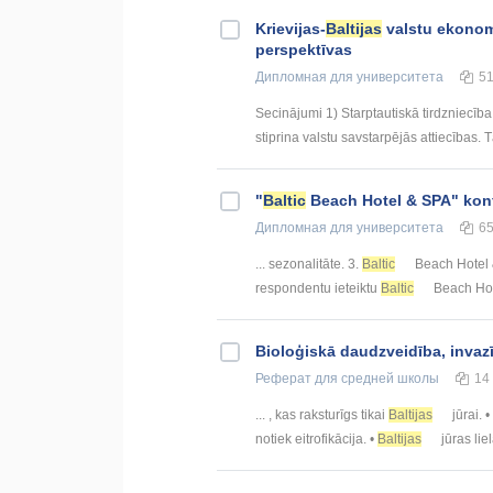
Krievijas-
Baltijas
valstu ekonom
perspektīvas
Дипломная
для университета
5
Secinājumi 1) Starptautiskā tirdzniecība
stiprina valstu savstarpējās attiecības. T
"
Baltic
Beach Hotel & SPA" kon
Дипломная
для университета
6
... sezonalitāte. 3.
Baltic
Beach Hotel &
respondentu ieteiktu
Baltic
Beach Hote
Bioloģiskā daudzveidība, inva
Реферат
для средней школы
14
... , kas raksturīgs tikai
Baltijas
jūrai. 
notiek eitrofikācija. •
Baltijas
jūras lie