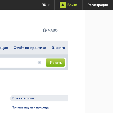
RU
Войти
Регистрация
ЧАВО
ация
Отчёт по практике
Э-книга
Искать
Все категории
Точные науки и природа