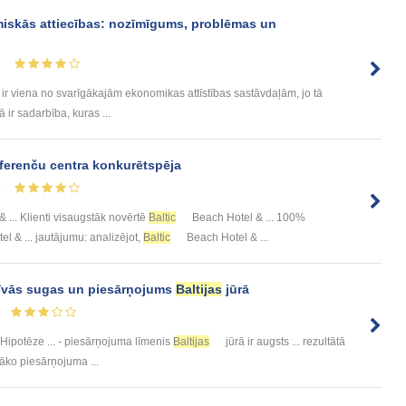
iskās attiecības: nozīmīgums, problēmas un
1
 ir viena no svarīgākajām ekonomikas attīstības sastāvdaļām, jo tā
ā ir sadarbība, kuras ...
ferenču centra konkurētspēja
5
 ... Klienti visaugstāk novērtē
Baltic
Beach Hotel & ... 100%
l & ... jautājumu: analizējot,
Baltic
Beach Hotel & ...
zīvās sugas un piesārņojums
Baltijas
jūrā
• Hipotēze ... - piesārņojuma līmenis
Baltijas
jūrā ir augsts ... rezultātā
lāko piesārņojuma ...