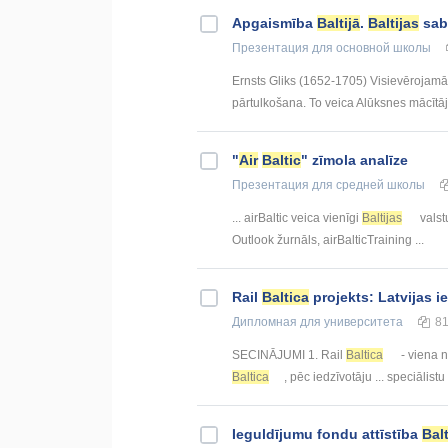
Apgaismība
Baltijā
.
Baltijas
sabi
Презентация
для основной школы
Ernsts Gliks (1652-1705) Visievērojamāka
pārtulkošana. To veica Alūksnes mācītājs 
"
Air
Baltic
" zīmola analīze
Презентация
для средней школы
... airBaltic veica vienīgi
Baltijas
valstu
Outlook žurnāls, airBalticTraining ...
Rail
Baltica
projekts: Latvijas i
Дипломная
для университета
8
SECINĀJUMI 1. Rail
Baltica
- viena no
Baltica
, pēc iedzīvotāju ... speciālist
Ieguldījumu fondu attīstība
Balt