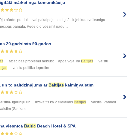
igitālā mārketinga komunikācija
a pārdot produktu vai pakalpojumu digitāli ir jebkura veiksmīga
ecības pamatā. Pēdējo divdesmit gadu ...
bas 20.gadsimta 90.gados
jas
attiecībās problēmu nekļūst ... apgalvoja, ka
Baltijas
valstu
tijas
valstu politika iepretim ...
 un to salīdzinājums ar
Baltijas
kaimiņvalstīm
lstīm- Igauniju un ... uzskatīts kā vislielākais
Baltijas
valstīs. Paralēli
valstīm (Sauka un ...
ana viesnīcā
Baltic
Beach Hotel & SPA