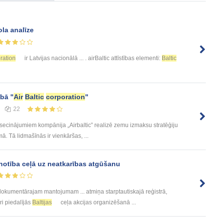
ola analīze
ration
ir Latvijas nacionālā ... . airBaltic attīstības elementi:
Baltic
ībā "
Air
Baltic
corporation
"
22
secinājumiem kompānija „Airbaltic” realizē zemu izmaksu stratēģiju
. Tā lidmašīnās ir vienkāršas, ...
notība ceļā uz neatkarības atgūšanu
okumentārajam mantojumam ... atmiņa starptautiskajā reģistrā,
uri piedalījās
Baltijas
ceļa akcijas organizēšanā ...