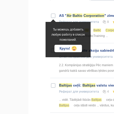
AS "
Air
Baltic
Corporation
" zīm
Реферат
для университета
8
Ты можешь добавить
... . airBaltic jeb AS
Air
Baltic
Corpo
любую работу в список
Outlook žurnāls, airBalticTraining ...
пожеланий.
Круто!
Prakses atskaite akciju sabiedr
Отчёт по практике
для университета
2.2. Kompānijas stratēģija Pēc maniem 
gandrīz katrā savas vērtības ķēdes posmā
Baltijas
ceļš:
Baltijas
valstu vie
Реферат
для университета
4
... vidē. Tādējādi līdzās
Baltijas
ceļa d
Baltijas
ceļa stāsti veido ... vārdus, k