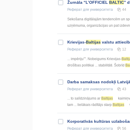
Žurnāla “L’OFFICIEL
BALTIC
” d
Реферат
для университета
44
Sekošana digitālajām tendencēm un spēj
uzņēmuma, organizācijas un pat izdevni
Krievijas-
Baltijas
valstu attiecī
Реферат
для университета
12
... impēriju””. Nobeigums Krievijas-
Balti
drošības politikai ... stabilitāti. Šobrīd
Bal
Darba samaksas nodokļi Latvijā
Реферат
для университета
43
... to salīdzinājums ar
Baltijas
kaimiņva
tam ... lielākais rādītājs starp
Baltijas
Korporatīvās kultūras uzlaboš
Реферат
для университета
56