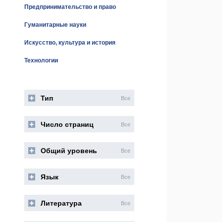
Предпринимательство и право
Гуманитарные науки
Искусство, культура и история
Технологии
Тип
Все
Число страниц
Все
Общий уровень
Все
Язык
Все
Литература
Все