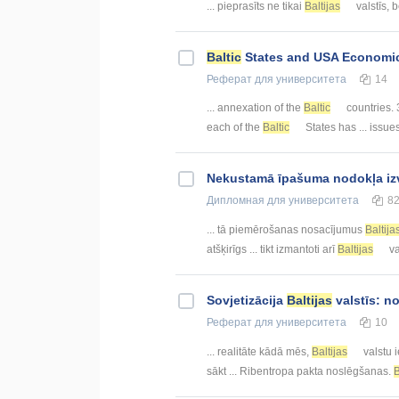
... pieprasīts ne tikai
Baltijas
valstīs, be
Baltic
States and USA Economic 
Реферат
для университета
14
... annexation of the
Baltic
countries. 3
each of the
Baltic
States has ... issue
Nekustamā īpašuma nodokļa iz
Дипломная
для университета
8
... tā piemērošanas nosacījumus
Baltija
atšķirīgs ... tikt izmantoti arī
Baltijas
va
Sovjetizācija
Baltijas
valstīs: n
Реферат
для университета
10
... realitāte kādā mēs,
Baltijas
valstu i
sākt ... Ribentropa pakta noslēgšanas.
B