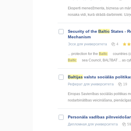
Eksperti menedžmenta, biznesa un mārke
nosaka vidi, kurā strādā darbinieki. Uzņē
Security of the
Baltic
States - R
Mechanism
Эссе
для университета
4
... protection for the
Baltic
countries (o
Baltic
sea Council, BALTBAT ... as cy
Baltijas
valstu sociālās politika
Реферат
для университета
19
Eiropas Savienības sociālās politikas m
nodarbinātības veicināšana, pienācīgas 
Personāla vadības pilnveidoš
Дипломная
для университета
5