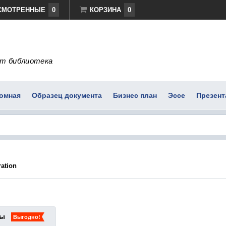
СМОТРЕННЫЕ
0
КОРЗИНА
0
т библиотека
омная
Образец документа
Бизнес план
Эссе
Презент
ration
ты
Выгодно!