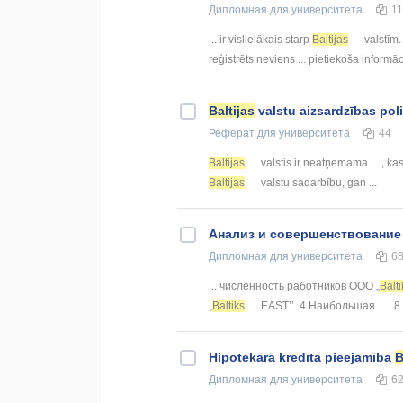
Дипломная
для университета
1
... ir vislielākais starp
Baltijas
valstīm. 
reģistrēts neviens ... pietiekoša informā
Baltijas
valstu aizsardzības pol
Реферат
для университета
44
Baltijas
valstis ir neatņemama ... , kas
Baltijas
valstu sadarbību, gan ...
Анализ и совершенствование
Дипломная
для университета
6
... численность работников ООО „
Balti
„
Baltiks
EAST’’. 4.Наибольшая ... . 
Hipotekārā kredīta pieejamība
B
Дипломная
для университета
6