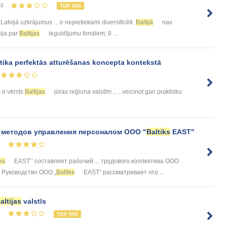
14
TOP 500
Latvijā uzkrājumus ... ir nepietiekami diversificēti.
Baltijā
nav
cija par
Baltijas
ieguldījumu fondiem; 8 ...
itika perfektās atturēšanas koncepta kontekstā
 ir vērsts
Baltijas
jūras reģiona valstīm ... , veicinot gan praktisku
 методов управления персоналом ООО "
Baltiks
EAST"
8
ks
EAST’’ составляет рабочий ... трудового коллектива ООО
8. Руководство ООО „
Baltiks
EAST” рассматривает что ...
altijas
valstīs
2
TOP 500