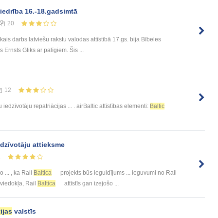
edrība 16.-18.gadsimtā
20
is darbs latviešu rakstu valodas attīstībā 17.gs. bija Bībeles
Ernsts Gliks ar palīgiem. Šis ...
12
 iedzīvotāju repatriācijas ... . airBaltic attīstības elementi:
Baltic
edzīvotāju attieksme
1
 ... , ka Rail
Baltica
projekts būs ieguldījums ... ieguvumi no Rail
u viedokļa, Rail
Baltica
attīstīs gan izejošo ...
ijas
valstīs