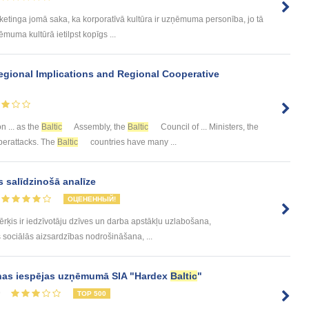
tinga jomā saka, ka korporatīvā kultūra ir uzņēmuma personība, jo tā
muma kultūrā ietilpst kopīgs ...
egional Implications and Regional Cooperative
n ... as the
Baltic
Assembly, the
Baltic
Council of ... Ministers, the
berattacks. The
Baltic
countries have many ...
s salīdzinošā analīze
ОЦЕНЕННЫЙ!
ērķis ir iedzīvotāju dzīves un darba apstākļu uzlabošana,
sociālās aizsardzības nodrošināšana, ...
anas iespējas uzņēmumā SIA "Hardex
Baltic
"
9
TOP 500