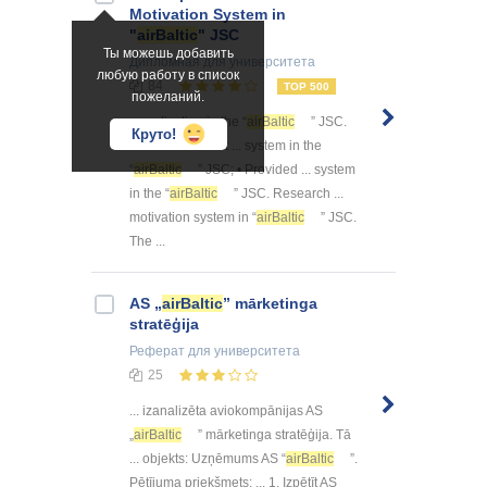
Motivation System in
"
airBaltic
" JSC
Ты можешь добавить
Дипломная
для университета
любую работу в список
84
TOP 500
пожеланий.
... motivation in the “
airBaltic
” JSC.
Круто!
For achievement ... system in the
“
airBaltic
” JSC; • Provided ... system
in the “
airBaltic
” JSC. Research ...
motivation system in “
airBaltic
” JSC.
The ...
AS „
airBaltic
” mārketinga
stratēģija
Реферат
для университета
25
... izanalizēta aviokompānijas AS
„
airBaltic
” mārketinga stratēģija. Tā
... objekts: Uzņēmums AS “
airBaltic
”.
Pētījuma priekšmets: ... 1. Izpētīt AS