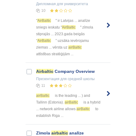
Дипломная
для университета
10
"
AirBaltic
" ir Latvijas ... analīze
sniegs ieskatu "
AirBaltic
" zīmola
stiprajās ... 2023.gada beigās
“
AirBaltic
” uzsāka ievērojamu
ziemas ... vērsta uz
airBaltic
attīstības stratēģijām ...
Airbaltic
Company Overview
Презентация
для средней школы
11
airBaltic
is the leading ... ) and
Tallinn (Estonia).
airBaltic
is a hybrid
... network airline allows
airBaltic
to
establish Riga ...
Zīmola
airbaltic
analīze