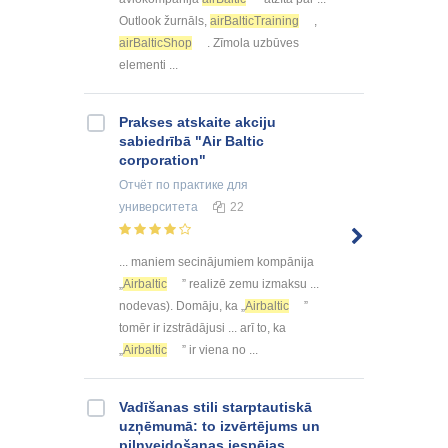
Outlook žurnāls,
airBalticTraining
,
airBalticShop
. Zīmola uzbūves
elementi ...
Prakses atskaite akciju
sabiedrībā "Air Baltic
corporation"
Отчёт по практике
для
университета
22
... maniem secinājumiem kompānija
„
Airbaltic
” realizē zemu izmaksu ...
nodevas). Domāju, ka „
Airbaltic
”
tomēr ir izstrādājusi ... arī to, ka
„
Airbaltic
” ir viena no ...
Vadīšanas stili starptautiskā
uzņēmumā: to izvērtējums un
pilnveidošanas iespējas