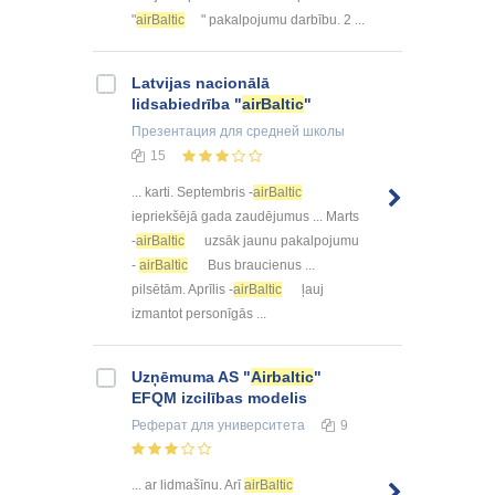
"
airBaltic
" pakalpojumu darbību. 2 ...
Latvijas nacionālā
lidsabiedrība "
airBaltic
"
Презентация
для средней школы
15
... karti. Septembris -
airBaltic
iepriekšējā gada zaudējumus ... Marts
-
airBaltic
uzsāk jaunu pakalpojumu
-
airBaltic
Bus braucienus ...
pilsētām. Aprīlis -
airBaltic
ļauj
izmantot personīgās ...
Uzņēmuma AS "
Airbaltic
"
EFQM izcilības modelis
Реферат
для университета
9
... ar lidmašīnu. Arī
airBaltic