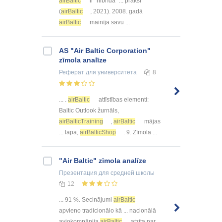
airBaltic
ir “hibrīda” ... praksi
(
airBaltic
, 2021). 2008. gadā
airBaltic
mainīja savu ...
AS "Air Baltic Corporation"
zīmola analīze
Реферат
для университета
8
... .
airBaltic
attīstības elementi:
Baltic Outlook žurnāls,
airBalticTraining
,
airBaltic
mājas
... lapa,
airBalticShop
. 9. Zīmola ...
"Air Baltic" zīmola analīze
Презентация
для средней школы
12
... 91 %. Secinājumi
airBaltic
apvieno tradicionālo kā ... nacionālā
aviokompānija
airBaltic
atzīta par ...