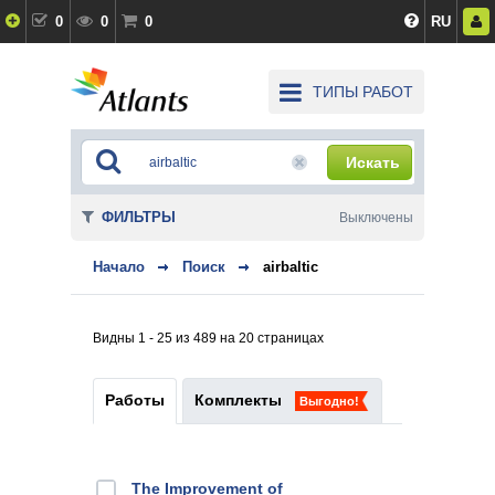
0
0
0
RU
ТИПЫ РАБОТ
Искать
ФИЛЬТРЫ
Выключены
Начало
Поиск
airbaltic
Видны 1 - 25 из 489 на 20 страницах
Работы
Комплекты
Выгодно!
The Improvement of