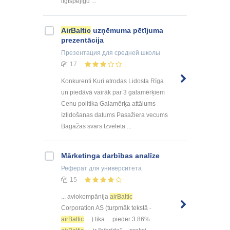
ilgtspējīgu ...
AirBaltic
uzņēmuma pētījuma
prezentācija
Презентация
для средней школы
17
Konkurenti Kuri atrodas Lidosta Rīga
un piedāvā vairāk par 3 galamērķiem
Cenu politika Galamērķa attālums
Izlidošanas datums Pasažiera vecums
Bagāžas svars Izvēlēta ...
Mārketinga darbības analīze
Реферат
для университета
15
... aviokompānija
airBaltic
Corporation AS (turpmāk tekstā -
airBaltic
) tika ... pieder 3.86%.