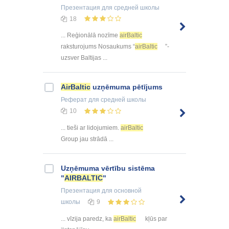
Презентация
для средней школы
18
... Reģionālā nozīme
airBaltic
raksturojums Nosaukums “
airBaltic
”-
uzsver Baltijas ...
AirBaltic
uzņēmuma pētījums
Реферат
для средней школы
10
... tieši ar lidojumiem.
airBaltic
Group jau strādā ...
Uzņēmuma vērtību sistēma
"
AIRBALTIC
"
Презентация
для основной
школы
9
... vīzija paredz, ka
airBaltic
kļūs par