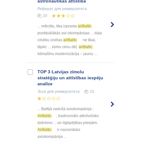
astronautikas attīstībā
Реферат
для университета
20
... referātu, tika izprasta
airBaltic
punktuālākās avi-okompānijas ... daļa
cilvēku izvēlas
airBaltic
ne tikai,
tāpēc ... zemo cenu dēļ.
airBaltic
lidmašīnu modernizācija – jaunu ...
TOP 3 Latvijas zīmolu
stratēģiju un attīstības iespēju
analīze
Эссе
для университета
10
... Baltijā vadošā aviokompānija -
AirBaltic
, tradicionālo alkoholisko
dzērienu ... un ilgtspējības pieejām..
AirBaltic
ir nacionālais
aviokompānija ...