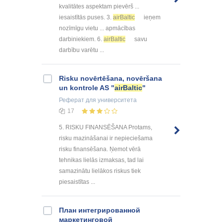
kvalitātes aspektam pievērš ...
iesaistītās puses. 3.
airBaltic
ieņem
nozīmīgu vietu ... apmācības
darbiniekiem. 6.
airBaltic
savu
darbību varētu ...
Risku novērtēšana, novēršana
un kontrole AS "
airBaltic
"
Реферат
для университета
17
5. RISKU FINANSĒŠANA Protams,
risku mazināšanai ir nepieciešama
risku finansēšana. Ņemot vērā
tehnikas lielās izmaksas, tad lai
samazinātu lielākos riskus tiek
piesaistītas ...
План интегрированной
маркетинговой