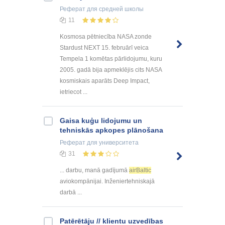
Реферат
для средней школы
11
Kosmosa pētniecība NASA zonde
Stardust NEXT 15. februārī veica
Tempela 1 komētas pārlidojumu, kuru
2005. gadā bija apmeklējis cits NASA
kosmiskais aparāts Deep Impact,
ietriecot ...
Gaisa kuģu lidojumu un
tehniskās apkopes plānošana
Реферат
для университета
31
... darbu, manā gadījumā
airBaltic
aviokompānijai. Inženiertehniskajā
darbā ...
Patērētāju // klientu uzvedības