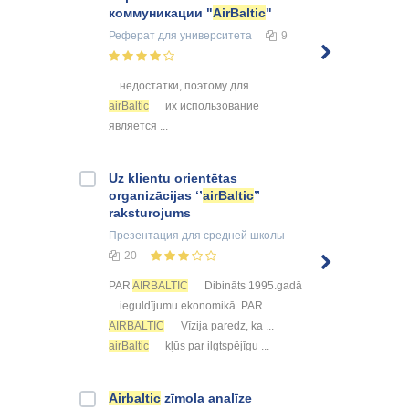
коммуникации "
AirBaltic
"
Реферат
для университета
9
... недостатки, поэтому для
airBaltic
их использование
является ...
Uz klientu orientētas
organizācijas ‘’
airBaltic
’’
raksturojums
Презентация
для средней школы
20
PAR
AIRBALTIC
Dibināts 1995.gadā
... ieguldījumu ekonomikā. PAR
AIRBALTIC
Vīzija paredz, ka ...
airBaltic
kļūs par ilgtspējīgu ...
Airbaltic
zīmola analīze