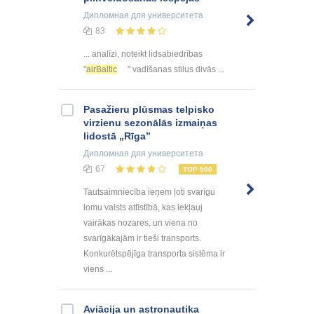
Дипломная
для университета
83
... analīzi, noteikt lidsabiedrības
"
airBaltic
" vadīšanas stilus divās ...
Pasažieru plūsmas telpisko
virzienu sezonālās izmaiņas
lidostā „Rīga”
Дипломная
для университета
67
TOP 500
Tautsaimniecība ieņem ļoti svarīgu
lomu valsts attīstībā, kas iekļauj
vairākas nozares, un viena no
svarīgākajām ir tieši transports.
Konkurētspējīga transporta sistēma ir
viens ...
Aviācija un astronautika