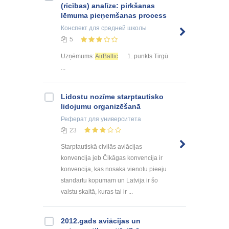
(rīcības) analīze: pirkšanas
lēmuma pieņemšanas process
Конспект
для средней школы
5
Uzņēmums:
AirBaltic
1. punkts Tirgū
...
Lidostu nozīme starptautisko
lidojumu organizēšanā
Реферат
для университета
23
Starptautiskā civilās aviācijas
konvencija jeb Čikāgas konvencija ir
konvencija, kas nosaka vienotu pieeju
standartu kopumam un Latvija ir šo
valstu skaitā, kuras tai ir ...
2012.gads aviācijas un