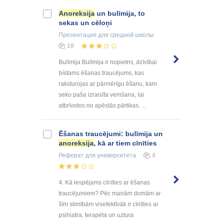
Anoreksija
un bulīmija, to
sekas un cēloņi
Презентация
для средней школы
18
Bulīmija Bulīmija ir nopietns, dzīvībai
bīstams ēšanas traucējums, kas
raksturojas ar pārmērīgu ēšanu, kam
seko paša izraisīta vemšana, lai
atbrīvotos no apēstās pārtikas. ...
Ēšanas traucējumi: bulīmija un
anoreksija
, kā ar tiem cīnīties
Реферат
для университета
4
4. Kā iespējams cīnīties ar ēšanas
traucējumiem? Pēc manām domām ar
šīm slimībām visefektīvāk ir cīnīties ar
psihiatra, terapēta un uztura