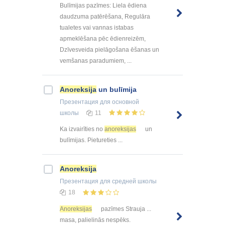
Bulīmijas pazīmes: Liela ēdiena
daudzuma patērēšana, Regulāra
tualetes vai vannas istabas
apmeklēšana pēc ēdienreizēm,
Dzīvesveida pielāgošana ēšanas un
vemšanas paradumiem, ...
Anoreksija
un bulīmija
Презентация
для основной
школы
11
Ka izvairīties no
anoreksijas
un
bulīmijas. Pietureties ...
Anoreksija
Презентация
для средней школы
18
Anoreksijas
pazīmes Strauja ...
masa, palielinās nespēks.