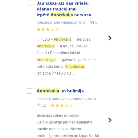
Jaunākās atziņas vīriešu
ēšanas traucējumu
izpētē.
Anoreksija
nervosa
Конспект
для университета
5
... F50.0 –
Anoreksija
nervosa
Anoreksija
ir traucējums, ko ...
faktori • Personības faktori
Anoreksijas
galvenās pazīmes: • ...
bet vieglā formā.
Anoreksijas
izplatība vīriešu vidū ...
Anoreksija
un bulīmija
Презентация
для средней школы
12
Bulimijas cēloņi un sekas
Cēloņi:Bulīmija jeb nepiepildāma
apetīte rodas no vairākiem
pretrunīgiem stresiem un izpaužas kā