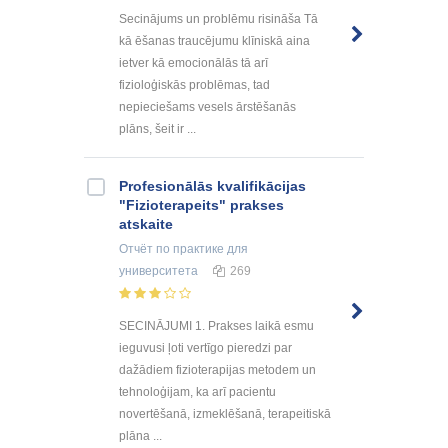
Secinājums un problēmu risināša Tā
kā ēšanas traucējumu klīniskā aina
ietver kā emocionālās tā arī
fizioloģiskās problēmas, tad
nepieciešams vesels ārstēšanās
plāns, šeit ir ...
Profesionālās kvalifikācijas
"Fizioterapeits" prakses
atskaite
Отчёт по практике
для
университета
269
SECINĀJUMI 1. Prakses laikā esmu
ieguvusi ļoti vertīgo pieredzi par
dažādiem fizioterapijas metodem un
tehnoloģijam, ka arī pacientu
novertēšanā, izmeklēšanā, terapeitiskā
plāna ...