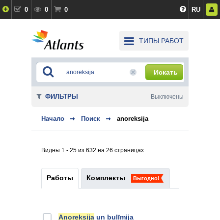
0
0
0
RU
ТИПЫ РАБОТ
Искать
ФИЛЬТРЫ
Выключены
Начало
Поиск
anoreksija
Видны 1 - 25 из 632 на 26 страницах
Работы
Комплекты
Выгодно!
Anoreksija
un bulīmija