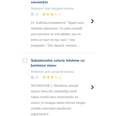
sievietēm
Реферат
для средней школы
11
15. Kultūras kompetence “Tagad vairs
nekādas slēpšanās. Es gribu parādīt
savu ķermeni un būt atklātai ,kas es
esmu un kam es eju cauri,” viņa
paskaidro.” Šeit Japānā, neviens ...
Sabalansēta uztura ietekme uz
ķermeņa masu
Реферат
для средней школы
21
SECINĀJUMI 1. Mūsdienu straujā
dzīves ritma dēļ sabiedrībai bieži
nākas mainīt savu dzīvesveidu un
uzturu, jo smagas darba dienas beigās
uzkrāto uzturvielu daudzums
organismā ir ...