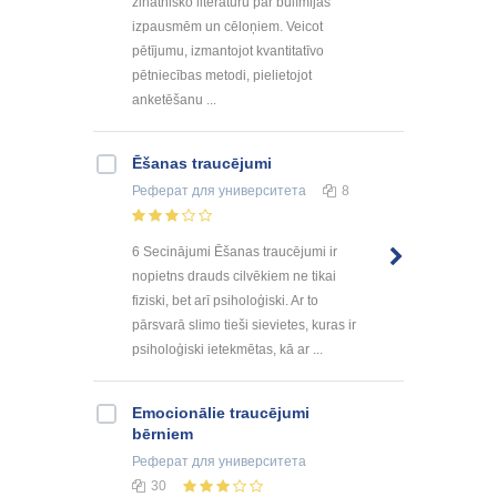
zinātnisko literatūru par bulīmijas
izpausmēm un cēloņiem. Veicot
pētījumu, izmantojot kvantitatīvo
pētniecības metodi, pielietojot
anketēšanu ...
Ēšanas traucējumi
Реферат
для университета
8
6 Secinājumi Ēšanas traucējumi ir
nopietns drauds cilvēkiem ne tikai
fiziski, bet arī psiholoģiski. Ar to
pārsvarā slimo tieši sievietes, kuras ir
psiholoģiski ietekmētas, kā ar ...
Emocionālie traucējumi
bērniem
Реферат
для университета
30