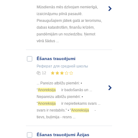
Mūsdienās mēs dzīvojam nemierīgā,
izaicinājumu pilnā pasaulē.
Pieaugušajiem jātiek galā ar terorismu,
dabas katastrofām, finanšu krīzēm,
pandēmijām un noziedzību. Ņemot
vērā šādus ...
Ēšanas traucējumi
Реферат
для средней школы
12
... Pareizo atbilžu piemēri: •
“
Anoreksija
ir badošanās un ...
Nepareizu atbilžu piemēri: •
"
Anoreksija
ir nepietiekams svars ...
svars ir nestabils." • "
Anoreksija
-
tievs, buļimija - resns ...
Ēšanas traucējumi Āzijas