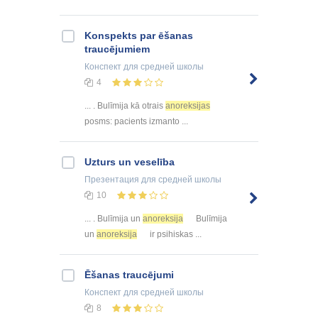
Konspekts par ēšanas
traucējumiem
Конспект
для средней школы
4
... . Bulīmija kā otrais
anoreksijas
posms: pacients izmanto ...
Uzturs un veselība
Презентация
для средней школы
10
... . Bulīmija un
anoreksija
Bulīmija
un
anoreksija
ir psihiskas ...
Ēšanas traucējumi
Конспект
для средней школы
8