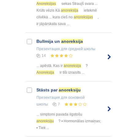
Anoreksijas
sekas Straujš svara ...
Krūts vēzis Kā
anoreksija
ietekmē
cilvēka ... kura cieš no
anoreksijas
,
ir jāpārskata sava ...
Bulīmija un
anoreksija
Презентация
для средней школы
14
... apēstā. Kas ir
anoreksija
?
Anoreksija
ir tīši izraisīts ...
Stāsts par
anoreksiju
Презентация
для основной
школы
7
... simptomi pavada ilgstošu
anoreksiju
? • Hormonālas izmaiņas;
• Tiek ...