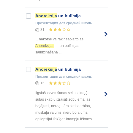
Anoreksija
un bulīmija
Презентация
для средней школы
31
... nākotnē vairāk neatkārtojas
Anoreksijas
un bulīmijas
salīdzināšana ...
Anoreksija
un bulīmija
Презентация
для средней школы
16
Ilgstošas vemšanas sekas- kuņģa
sulas skābju izraisīti zobu emaljas
bojājumi, neregulāra sirdsdarbība,
muskuļu vājums, nieru bojājums,
epilepsijai līdzīgas krampju lēkmes. ...