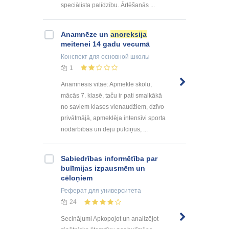
speciālista palīdzību. Ārtēšanās ...
Anamnēze un
anoreksija
meitenei 14 gadu vecumā
Конспект
для основной школы
1
Anamnesis vitae: Apmeklē skolu,
mācās 7. klasē, taču ir pati smalkākā
no saviem klases vienaudžiem, dzīvo
privātmājā, apmeklēja intensīvi sporta
nodarbības un deju pulciņus, ...
Sabiedrības informētība par
bulīmijas izpausmēm un
cēloņiem
Реферат
для университета
24
Secinājumi Apkopojot un analizējot