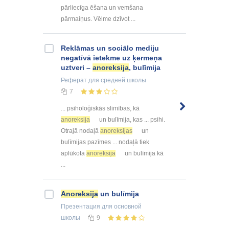
pārliecīga ēšana un vemšana
pārmaiņus. Vēlme dzīvot ...
Reklāmas un sociālo mediju
negatīvā ietekme uz ķermeņa
uztveri –
anoreksija
, bulīmija
Реферат
для средней школы
7
... psiholoģiskās slimības, kā
anoreksija
un bulīmija, kas ... psihi.
Otrajā nodaļā
anoreksijas
un
bulīmijas pazīmes ... nodaļā tiek
aplūkota
anoreksija
un bulīmija kā
...
Anoreksija
un bulīmija
Презентация
для основной
школы
9