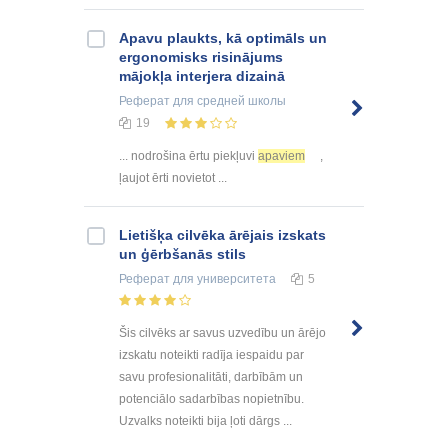
Apavu plaukts, kā optimāls un
ergonomisks risinājums
mājokļa interjera dizainā
Реферат
для средней школы
19
... nodrošina ērtu piekļuvi
apaviem
,
ļaujot ērti novietot ...
Lietišķa cilvēka ārējais izskats
un ģērbšanās stils
Реферат
для университета
5
Šis cilvēks ar savus uzvedību un ārējo
izskatu noteikti radīja iespaidu par
savu profesionalitāti, darbībām un
potenciālo sadarbības nopietnību.
Uzvalks noteikti bija ļoti dārgs ...