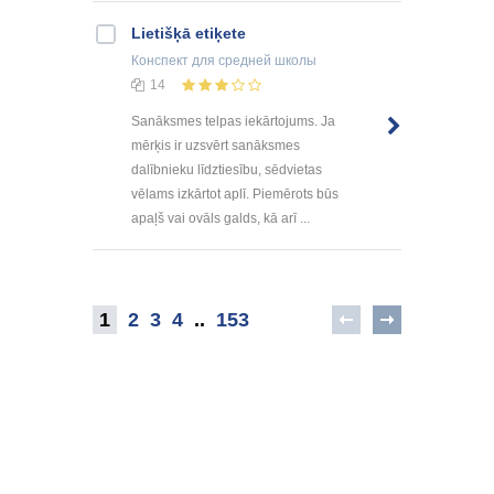
Lietišķā etiķete
Конспект
для средней школы
14
Sanāksmes telpas iekārtojums. Ja
mērķis ir uzsvērt sanāksmes
dalībnieku līdztiesību, sēdvietas
vēlams izkārtot aplī. Piemērots būs
apaļš vai ovāls galds, kā arī ...
1
2
3
4
..
153