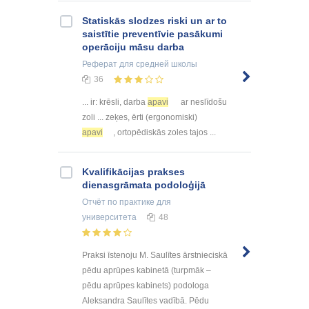
Statiskās slodzes riski un ar to
saistītie preventīvie pasākumi
operāciju māsu darba
Реферат
для средней школы
36
... ir: krēsli, darba
apavi
ar neslīdošu
zoli ... zeķes, ērti (ergonomiski)
apavi
, ortopēdiskās zoles tajos ...
Kvalifikācijas prakses
dienasgrāmata podoloģijā
Отчёт по практике
для
университета
48
Praksi īstenoju M. Saulītes ārstnieciskā
pēdu aprūpes kabinetā (turpmāk –
pēdu aprūpes kabinets) podologa
Aleksandra Saulītes vadībā. Pēdu