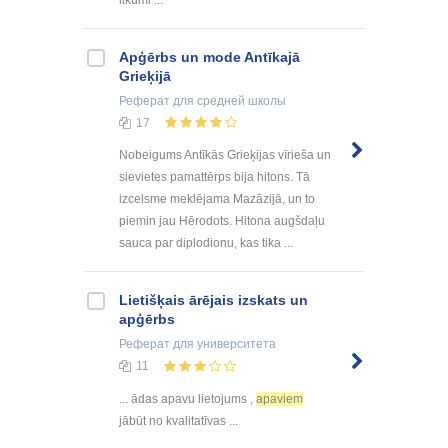
Apģērbs un mode Antīkajā
Grieķijā
Реферат
для средней школы
17
Nobeigums Antīkās Grieķijas vīrieša un
sievietes pamattērps bija hitons. Tā
izcelsme meklējama Mazāzijā, un to
piemin jau Hērodots. Hitona augšdaļu
sauca par diplodionu, kas tika ...
Lietišķais ārējais izskats un
apģērbs
Реферат
для университета
11
... ādas apavu lietojums ,
apaviem
jābūt no kvalitatīvas ...