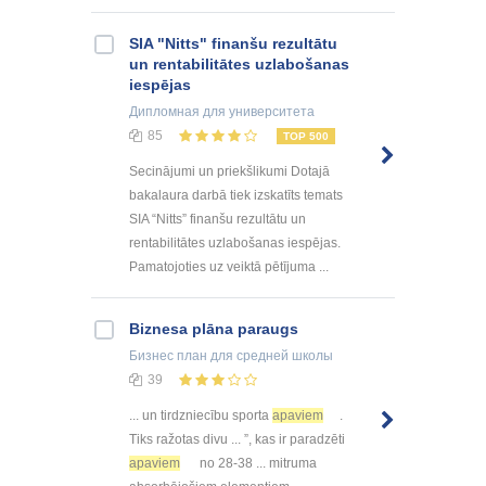
SIA "Nitts" finanšu rezultātu
un rentabilitātes uzlabošanas
iespējas
Дипломная
для университета
85
TOP 500
Secinājumi un priekšlikumi Dotajā
bakalaura darbā tiek izskatīts temats
SIA “Nitts” finanšu rezultātu un
rentabilitātes uzlabošanas iespējas.
Pamatojoties uz veiktā pētījuma ...
Biznesa plāna paraugs
Бизнес план
для средней школы
39
... un tirdzniecību sporta
apaviem
.
Tiks ražotas divu ... ”, kas ir paradzēti
apaviem
no 28-38 ... mitruma