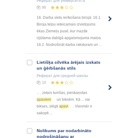
Реферат
для университета
86
16. Darba vietu ierīkošana birojā: 16.1.
Biroja telpu ieteicamais izvietojums
ēkas Ziemeļu pusē, kur mazāk
izjūtama dabīgā apgaismojuma maiņa.
16.2. Nodrošināt darba raksturam un ...
Lietišķa cilvēka ārējais izskats
un ģērbšanās stils
Реферат
для средней школы
10
... , zeķes tumšas, pieskaņotas
apaviem
un biksēm. Kā ... vai
bikses, slēgti
apavi
. Vienmēr ir
sakopti ...
Nolikums par nodarbināto
nodrošināšanu ar