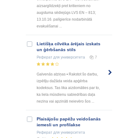
aizsarglīdzekļi pret kritieniem no
augstuma sēdiejūgs LVS EN – 813;
13.10.16. palīgierīce nodarbinātā
evakuēšanai ...
Lietišķa cilvēka ārējais izskats
un ģērbšanās stils
Реферат
для университета
7
Galvenās atziņas • Rakstot šo darbu,
izpētīju dažāda veida apģērba
kodeksus. Tas lika aizdomāties par to,
ka liela mūsdienu sabiedrības daļa
nezina vai apzināti neievēro šos ...
Plaisājošu papēžu veidošanās
iemesli un profilakse
Реферат
для университета