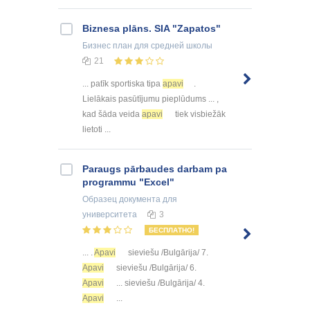
Biznesa plāns. SIA "Zapatos"
Бизнес план
для средней школы
21
... patīk sportiska tipa
apavi
.
Lielākais pasūtījumu pieplūdums ... ,
kad šāda veida
apavi
tiek visbiežāk
lietoti ...
Paraugs pārbaudes darbam pa
programmu "Excel"
Образец документа
для
университета
3
БЕСПЛАТНО!
... .
Apavi
sieviešu /Bulgārija/ 7.
Apavi
sieviešu /Bulgārija/ 6.
Apavi
... sieviešu /Bulgārija/ 4.
Apavi
...