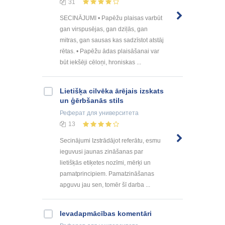
31
SECINĀJUMI • Papēžu plaisas varbūt
gan virspusējas, gan dziļās, gan
mitras, gan sausas kas sadzīstot atstāj
rētas. • Papēžu ādas plaisāšanai var
būt iekšēji cēloņi, hroniskas ...
Lietišķa cilvēka ārējais izskats
un ģērbšanās stils
Реферат
для университета
13
Secinājumi Izstrādājot referātu, esmu
ieguvusi jaunas zināšanas par
lietišķās etiķetes nozīmi, mērķi un
pamatprincipiem. Pamatzināšanas
apguvu jau sen, tomēr šī darba ...
Ievadapmācības komentāri