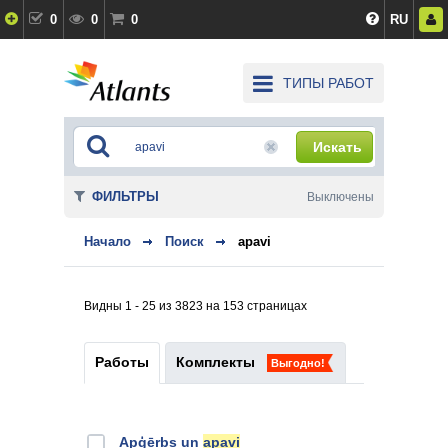
0
0
0
RU
ТИПЫ РАБОТ
Искать
ФИЛЬТРЫ
Выключены
Начало
Поиск
apavi
Видны 1 - 25 из 3823 на 153 страницах
Работы
Комплекты
Выгодно!
Apģērbs un
apavi