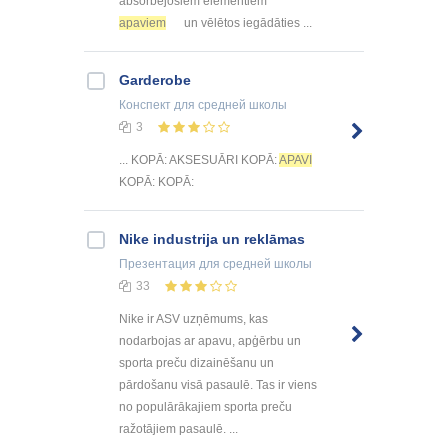
absorbējošiem elementiem
apaviem
un vēlētos iegādāties ...
Garderobe
Конспект
для средней школы
3
... KOPĀ: AKSESUĀRI KOPĀ:
APAVI
KOPĀ: KOPĀ:
Nike industrija un reklāmas
Презентация
для средней школы
33
Nike ir ASV uzņēmums, kas
nodarbojas ar apavu, apģērbu un
sporta preču dizainēšanu un
pārdošanu visā pasaulē. Tas ir viens
no populārākajiem sporta preču
ražotājiem pasaulē. ...