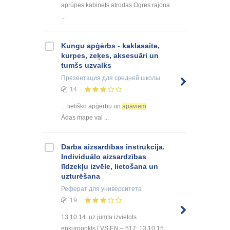
aprūpes kabinets atrodas Ogres rajona
...
Kungu apģērbs - kaklasaite,
kurpes, zeķes, aksesuāri un
tumšs uzvalks
Презентация
для средней школы
14
... lietišķo apģērbu un
apaviem
.
Ādas mape vai ...
Darba aizsardības instrukcija.
Individuālo aizsardzības
līdzekļu izvēle, lietošana un
uzturēšana
Реферат
для университета
19
13.10.14. uz jumta izvietots
enkurpunkts LVS EN – 517; 13.10.15.