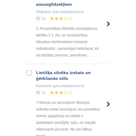
aizsarglīdzekļiem
Реферат
для университета
13
3. Aizsardzības līdzekļu izsniegšanas
kārtība 3.1. IAL un aizsardzības
līdzekļus darbiniekiem izsniedz
individuālai - personīgai lietošanai, kā
arī dažādu personu, piemēram, ...
Lietišķa cilvēka izskats un
ģērbšanās stils
Конспект
для университета
12
7 Atziņas un secinājumi Veidojot
referātu esmu secinājusi, ka uzvedības
normu apgūšana un izpēte ir
pietiekami sarežģīts, taču, ne mazāk
interesants process. Ne visi ētikas
likumi ...