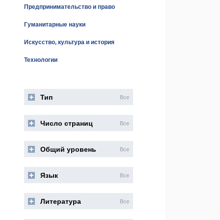
Предпринимательство и право
Гуманитарные науки
Искусство, культура и история
Технологии
Тип
Все
Число страниц
Все
Общий уровень
Все
Язык
Все
Литература
Все