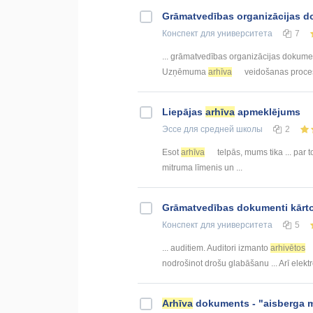
Grāmatvedības organizācijas 
Конспект
для университета
7
... grāmatvedības organizācijas dokum
Uzņēmuma
arhīva
veidošanas proces
Liepājas
arhīva
apmeklējums
Эссе
для средней школы
2
Esot
arhīva
telpās, mums tika ... par t
mitruma līmenis un ...
Grāmatvedības dokumenti kārt
Конспект
для университета
5
... auditiem. Auditori izmanto
arhivētos
nodrošinot drošu glabāšanu ... Arī ele
Arhīva
dokuments - "aisberga m