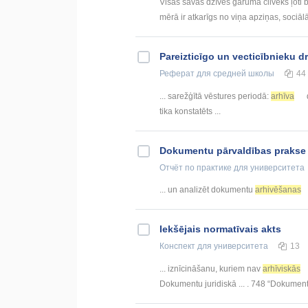
Visas savas dzīves garumā cilvēks ļoti bi
mērā ir atkarīgs no viņa apziņas, sociālās
Pareizticīgo un vecticībnieku 
Реферат
для средней школы
44
... sarežģītā vēstures periodā:
arhīva
tika konstatēts ...
Dokumentu pārvaldības prakse
Отчёт по практике
для университета
... un analizēt dokumentu
arhivēšanas
Iekšējais normatīvais akts
Конспект
для университета
13
... iznīcināšanu, kuriem nav
arhīviskās
Dokumentu juridiskā ... . 748 “Dokumen