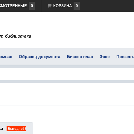
СМОТРЕННЫЕ
0
КОРЗИНА
0
т библиотека
омная
Образец документа
Бизнес план
Эссе
Презент
ты
Выгодно!