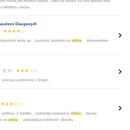
eži nonāk pie morālās izvēles – darīt vai nedarīt. Kā viņš rīkosies lielā
 attīstības, cieņas ...
draudzes Daugavpilī
dokumenti vēsta, ka ... baznīcas; balstoties uz
arhīva
dokumentiem,
40
procesu uzņēmuma. • Sniegt ...
vērtības. 3. Kārtība ... izstrādāta saskaņā ar:
Arhīvu
likumu,
tu un
arhīvu
pārvaldības noteikumi”, Ministru ...