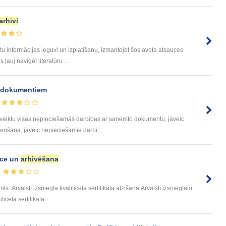
arhīvi
otu informācijas ieguvi un izplatīšanu, izmantojot šos avota atsauces
ļauj navigēt literatūru ...
r dokumentiem
 veiktu visas nepieciešamās darbības ar saņemto dokumentu, jāveic
mšana, jāveic nepieciešamie darbi, ...
nce un
arhivēšana
s. Ārvalstī izsniegta kvalificēta sertifikāta atzīšana Ārvalstī izsniegtam
icēta sertifikāta ...