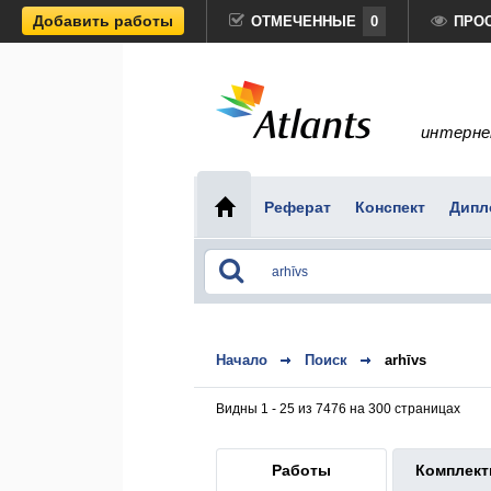
Добавить работы
ОТМЕЧЕННЫЕ
0
ПРО
интерне
Реферат
Конспект
Дипл
Начало
Поиск
arhīvs
Видны 1 - 25 из 7476 на 300 страницах
Работы
Комплек