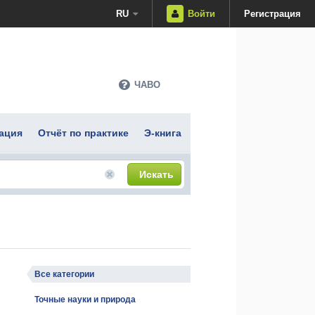
RU
Войти
Регистрация
ЧАВО
ация
Отчёт по практике
Э-книга
Искать
Все категории
Точные науки и природа