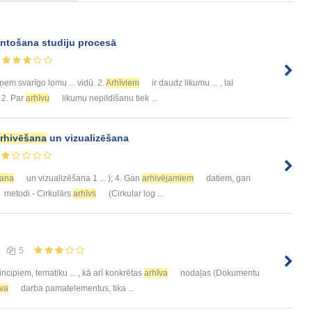
ntošana studiju procesā
ņem svarīgo lomu ... vidū. 2.
Arhīviem
ir daudz likumu ... , lai
 2. Par
arhīvu
likumu nepildīšanu tiek ...
rhivēšana
un vizualizēšana
šana
un vizualizēšana 1 ... ); 4. Gan
arhivējamiem
datiem, gan
metodi - Cirkulārs
arhīvs
(Cirkular log ...
5
ncipiem, tematiku ... , kā arī konkrētas
arhīva
nodaļas (Dokumentu
īva
darba pamatelementus, tika ...