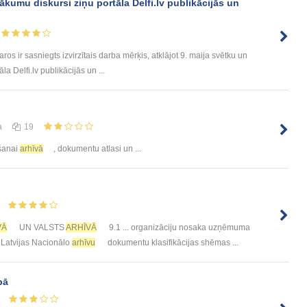
kumu diskursi ziņu portāla Delfi.lv publikācijās un
 ir sasniegts izvirzītais darba mērķis, atklājot 9. maija svētku un
 Delfi.lv publikācijās un ...
а
19
ošanai
arhīvā
, dokumentu atlasi un ...
VĀ
UN VALSTS
ARHĪVĀ
9.1 ... organizāciju nosaka uzņēmuma
r Latvijas Nacionālo
arhīvu
dokumentu klasifikācijas shēmas ...
bā