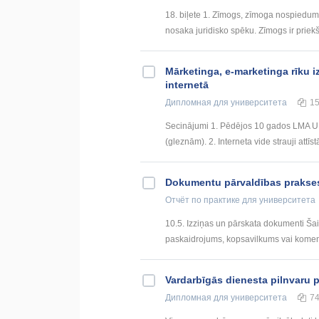
18. biļete 1. Zīmogs, zīmoga nospiedum
nosaka juridisko spēku. Zīmogs ir priekš
Mārketinga, e-marketinga rīku 
internetā
Дипломная
для университета
1
Secinājumi 1. Pēdējos 10 gados LMA UN 
(gleznām). 2. Interneta vide strauji attīs
Dokumentu pārvaldības prakses
Отчёт по практике
для университета
10.5. Izziņas un pārskata dokumenti Šai 
paskaidrojums, kopsavilkums vai komentā
Vardarbīgās dienesta pilnvaru p
Дипломная
для университета
7