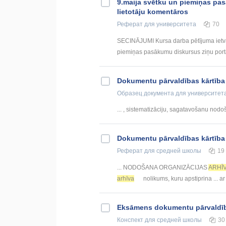
9.maija svētku un piemiņas pasā
lietotāju komentāros
Реферат
для университета
70
SECINĀJUMI Kursa darba pētījuma ietvaros
piemiņas pasākumu diskursus ziņu portāla
Dokumentu pārvaldības kārtība
Образец документа
для университет
... , sistematizāciju, sagatavošanu nod
Dokumentu pārvaldības kārtība
Реферат
для средней школы
19
... NODOŠANA ORGANIZĀCIJAS
ARHĪ
arhīva
nolikums, kuru apstiprina ... a
Eksāmens dokumentu pārvaldī
Конспект
для средней школы
30