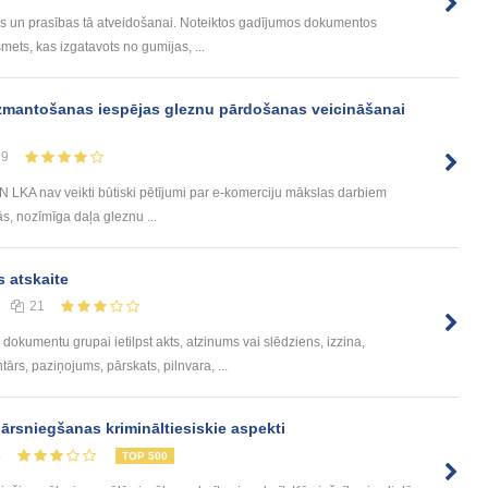
s un prasības tā atveidošanai. Noteiktos gadījumos dokumentos
mets, kas izgatavots no gumijas, ...
izmantošanas iespējas gleznu pārdošanas veicināšanai
59
LKA nav veikti būtiski pētījumi par e-komerciju mākslas darbiem
tās, nozīmīga daļa gleznu ...
 atskaite
21
dokumentu grupai ietilpst akts, atzinums vai slēdziens, izzina,
rs, paziņojums, pārskats, pilnvara, ...
ārsniegšanas krimināltiesiskie aspekti
4
TOP 500