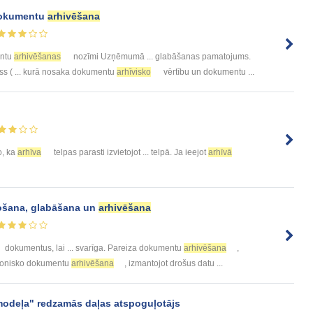
dokumentu
arhivēšana
entu
arhivēšanas
nozīmi Uzņēmumā ... glabāšanas pamatojums.
s ( ... kurā nosaka dokumentu
arhīvisko
vērtību un dokumentu ...
o, ka
arhīva
telpas parasti izvietojot ... telpā. Ja ieejot
arhīvā
ošana, glabāšana un
arhivēšana
dokumentus, lai ... svarīga. Pareiza dokumentu
arhivēšana
,
ktronisko dokumentu
arhivēšana
, izmantojot drošus datu ...
odeļa" redzamās daļas atspoguļotājs