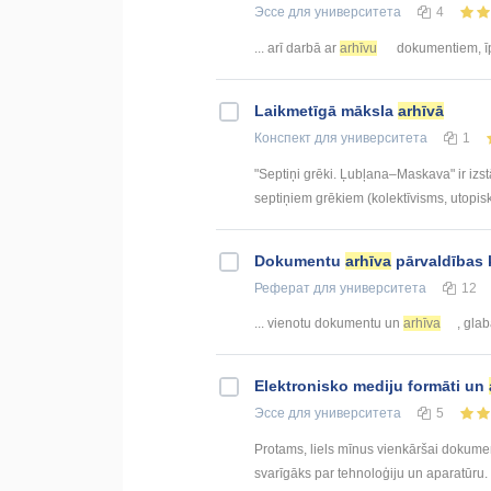
Эссе
для университета
4
... arī darbā ar
arhīvu
dokumentiem, īpa
Laikmetīgā māksla
arhīvā
Конспект
для университета
1
"Septiņi grēki. Ļubļana–Maskava" ir izst
septiņiem grēkiem (kolektīvisms, utopis
Dokumentu
arhīva
pārvaldības 
Реферат
для университета
12
... vienotu dokumentu un
arhīva
, gla
Elektronisko mediju formāti un
Эссе
для университета
5
Protams, liels mīnus vienkāršai dokumentā
svarīgāks par tehnoloģiju un aparatūru. J