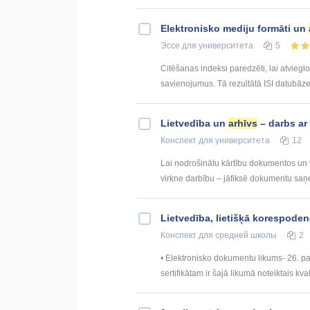
Elektronisko mediju formāti un
Эссе
для университета
5
Citēšanas indeksi paredzēti, lai atviegl
savienojumus. Tā rezultātā ISI datubāzes 
Lietvedība un
arhīvs
– darbs a
Конспект
для университета
12
Lai nodrošinātu kārtību dokumentos un
virkne darbību – jāfiksē dokumentu saņe
Lietvedība, lietišķā korespode
Конспект
для средней школы
2
• Elektronisko dokumentu likums- 26. pant
sertifikātam ir šajā likumā noteiktais kvalif