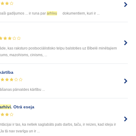
ši gadījumos ... ir runa par
arhīvu
dokumentiem, kuri ir ...
āde, kas raksturo postsociālistisko telpu balstoties uz Bībelē minētajiem
kums, mazohisms, cinisms, ...
kārtība
bāšanas pārvaldes kārtību ...
arhīvi
. Otrā eseja
cijai ir tas, ka netiek saglabāts pats darbs, taču, ir reizes, kad ideja ir
a tā nav svarīga un ir ...