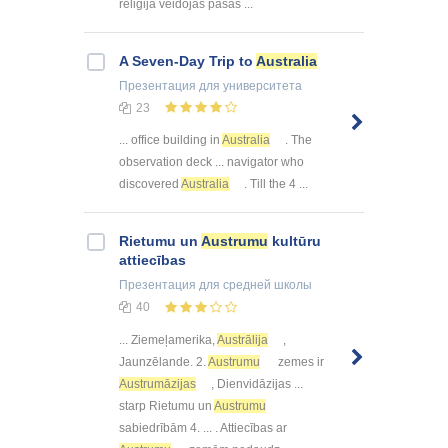
reliģija veidojās pašas ...
A Seven-Day Trip to
Australia
Презентация
для университета
23
... office building in
Australia
. The
observation deck ... navigator who
discovered
Australia
. Till the 4 ...
Rietumu un
Austrumu
kultūru
attiecības
Презентация
для средней школы
40
... Ziemeļamerika,
Austrālija
,
Jaunzēlande. 2.
Austrumu
zemes ir
Austrumāzijas
, Dienvidāzijas ...
starp Rietumu un
Austrumu
sabiedrībām 4. ... . Attiecības ar