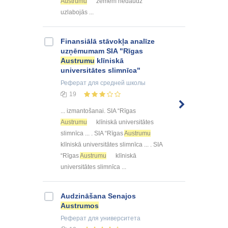
Austrumu
zemēm nedaudz
uzlabojās ...
Finansiālā stāvokļa analīze
uzņēmumam SIA "Rīgas
Austrumu
klīniskā
universitātes slimnīca"
Реферат
для средней школы
19
... izmantošanai. SIA “Rīgas
Austrumu
klīniskā universitātes
slimnīca ... . SIA “Rīgas
Austrumu
klīniskā universitātes slimnīca ... . SIA
“Rīgas
Austrumu
klīniskā
universitātes slimnīca ...
Audzināšana Senajos
Austrumos
Реферат
для университета