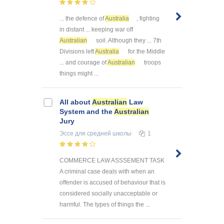
... the defence of
Australia
, fighting
in distant ... keeping war off
Australian
soil. Although they ... 7th
Divisions left
Australia
for the Middle
... and courage of
Australian
troops
things might ...
All about
Australian
Law
System and the
Australian
Jury
Эссе
для средней школы
1
COMMERCE LAW ASSSEMENT TASK
A criminal case deals with when an
offender is accused of behaviour that is
considered socially unacceptable or
harmful. The types of things the ...