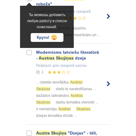
robeža"
Отчёт по практике
для средней
Ты можешь добавить
школы
7
любую работу в список
пожеланий.
... prakses uzdevumi. Iepazinu
"
Austrumu
robežas" repertuāru un ...
Круто!
Modernisms latviešu literatūrā
-
Austras
Skujiņas
dzeja
Реферат
для средней школы
3
... izteikta sievišķība.
Austras
Skujiņas
darbi to sarakstīšanas ...
dažādos laikrakstos.
Austras
Skujiņas
darbu tematika vienmēr ...
ir nemainīga.
Austras
Skujiņas
dzejas tematika drīzāk ...
Austra
Skujiņa
"Dzejas" - tēli,