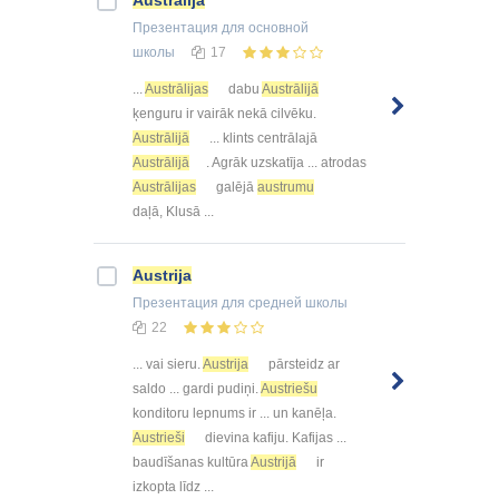
Austrālija
Презентация
для основной
школы
17
...
Austrālijas
dabu
Austrālijā
ķenguru ir vairāk nekā cilvēku.
Austrālijā
... klints centrālajā
Austrālijā
. Agrāk uzskatīja ... atrodas
Austrālijas
galējā
austrumu
daļā, Klusā ...
Austrija
Презентация
для средней школы
22
... vai sieru.
Austrija
pārsteidz ar
saldo ... gardi pudiņi.
Austriešu
konditoru lepnums ir ... un kanēļa.
Austrieši
dievina kafiju. Kafijas ...
baudīšanas kultūra
Austrijā
ir
izkopta līdz ...