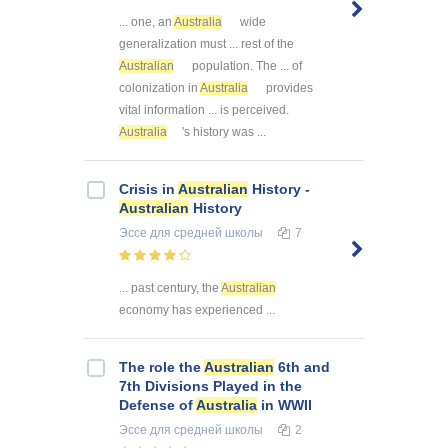
... one, an
Australia
wide
generalization must ... rest of the
Australian
population. The ... of
colonization in
Australia
provides
vital information ... is perceived.
Australia
's history was ...
Crisis in
Australian
History -
Australian
History
Эссе
для средней школы
7
... past century, the
Australian
economy has experienced ...
The role the
Australian
6th and
7th Divisions Played in the
Defense of
Australia
in WWII
Эссе
для средней школы
2