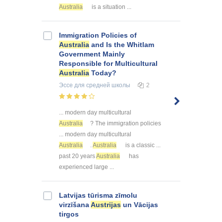
Australia
is a situation ...
Immigration Policies of
Australia
and Is the Whitlam
Government Mainly
Responsible for Multicultural
Australia
Today?
Эссе
для средней школы
2
... modern day multicultural
Australia
? The immigration policies
... modern day multicultural
Australia
.
Australia
is a classic ...
past 20 years
Australia
has
experienced large ...
Latvijas tūrisma zīmolu
virzīšana
Austrijas
un Vācijas
tirgos