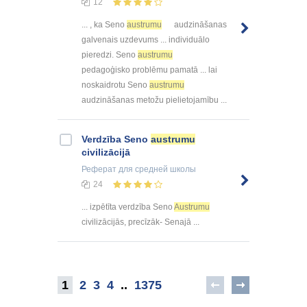
12
... , ka Seno
austrumu
audzināšanas
galvenais uzdevums ... individuālo
pieredzi. Seno
austrumu
pedagoģisko problēmu pamatā ... lai
noskaidrotu Seno
austrumu
audzināšanas metožu pielietojamību ...
Verdzība Seno
austrumu
civilizācijā
Реферат
для средней школы
24
... izpētīta verdzība Seno
Austrumu
civilizācijās, precīzāk- Senajā ...
1
2
3
4
..
1375