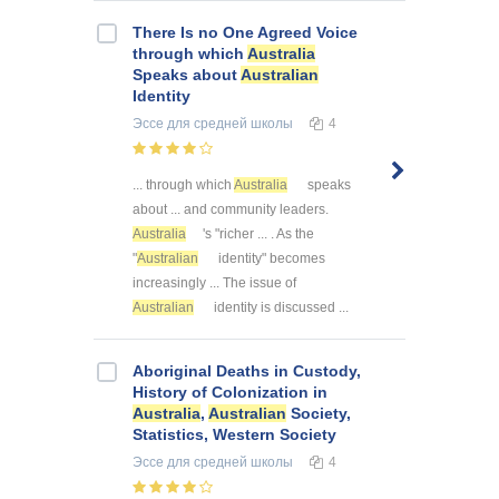
There Is no One Agreed Voice
through which
Australia
Speaks about
Australian
Identity
Эссе
для средней школы
4
... through which
Australia
speaks
about ... and community leaders.
Australia
's "richer ... . As the
"
Australian
identity" becomes
increasingly ... The issue of
Australian
identity is discussed ...
Aboriginal Deaths in Custody,
History of Colonization in
Australia
,
Australian
Society,
Statistics, Western Society
Эссе
для средней школы
4