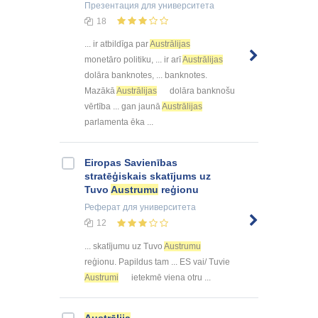
Презентация
для университета
18
... ir atbildīga par
Austrālijas
monetāro politiku, ... ir arī
Austrālijas
dolāra banknotes, ... banknotes.
Mazākā
Austrālijas
dolāra banknošu
vērtība ... gan jaunā
Austrālijas
parlamenta ēka ...
Eiropas Savienības
stratēģiskais skatījums uz
Tuvo
Austrumu
reģionu
Реферат
для университета
12
... skatījumu uz Tuvo
Austrumu
reģionu. Papildus tam ... ES vai/ Tuvie
Austrumi
ietekmē viena otru ...