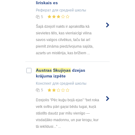
liriskais es
Реферат
для средней школы
5
Šajā dzejolī nakts ir aprakstīta kā
sievietes tēls, kas vienlaicīgi vilina
savos valgos cilvēkus, taču tai arī
piemīt zināma piedzīvojuma sajūta,
azarts un mistērija, kas brīžiem ...
Austras
Skujiņas
dzejas
krājuma izpēte
Конспект
для средней школы
5
Dzejolis “Pēc kuģu bojā ejas” “bet roka
velk svītru pāri gaŗai bēdu lugai, kuŗā
stāstīts daudz par mīlu vienīgo —
visdaiļāko madonnu, un par krogu, kur
tā ieklīdusi...” ...