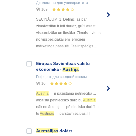
Дипломная
для университета
109
SECINĀJUMI 1. Definīcijas par
zīmolvedību ir ļoti daudz, grūti atrast
vispareizāko un tiešāko. Zīmols ir viens
no visspēcīgākajiem ieročiem
mārketinga pasaulē. Tas ir spēcīgs ...
Eiropas Savienības valstu
ekonomika -
Austrija
Реферат
для средней школы
10
Austrijā
ir pazīstama pētniecībā ...
atbalsta pētniecisko darbību
Austrijā
nāk no ārzemju ... pētniecisko darbību
to
Austrijas
pārstāvniecībās. [ ]
Austrālijas
dolārs