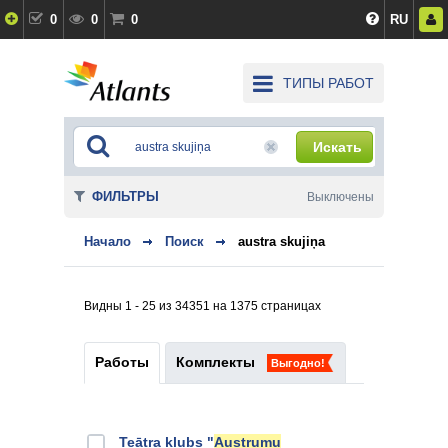
0
0
0
RU
ТИПЫ РАБОТ
Искать
ФИЛЬТРЫ
Выключены
Начало
Поиск
austra skujiņa
Видны 1 - 25 из 34351 на 1375 страницах
Работы
Комплекты
Выгодно!
Teātra klubs "
Austrumu