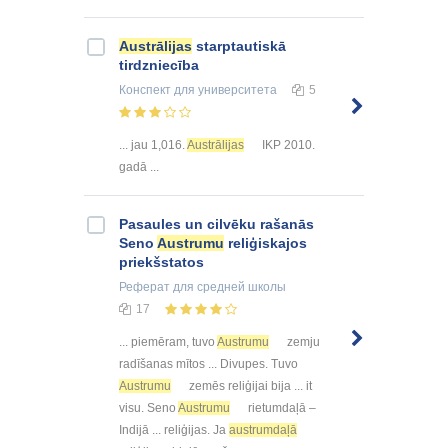
Austrālijas
starptautiskā
tirdzniecība
Конспект
для университета
5
... jau 1,016.
Austrālijas
IKP 2010.
gadā ...
Pasaules un cilvēku rašanās
Seno
Austrumu
reliģiskajos
priekšstatos
Реферат
для средней школы
17
... piemēram, tuvo
Austrumu
zemju
radīšanas mītos ... Divupes. Tuvo
Austrumu
zemēs reliģijai bija ... it
visu. Seno
Austrumu
rietumdaļā –
Indijā ... reliģijas. Ja
austrumdaļā