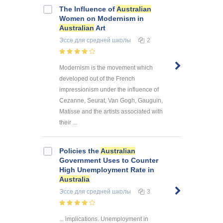
The Influence of
Australian
Women on Modernism in
Australian
Art
Эссе
для средней школы
2
Modernism is the movement which
developed out of the French
impressionism under the influence of
Cezanne, Seurat, Van Gogh, Gauguin,
Matisse and the artists associated with
their ...
Policies the
Australian
Government Uses to Counter
High Unemployment Rate in
Australia
Эссе
для средней школы
3
... implications. Unemployment in