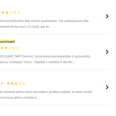
 transportlīdzeklis tika nodots īpašniekam. Par pakalpojumu tika
smit deviņi euro 22 centi), par ko ...
servisam
JUMS “MRT-Serviss” uzņēmuma pamatdarbība ir automobīļu
a, noliktavā “Alvas”. Objektā ir noteikta 8 stundu ...
9
 šo biznesa plānu esmu apzinājies grūtības pakāpi, ar kādu cilvēki
iznesa plāna izstrādei ir ...