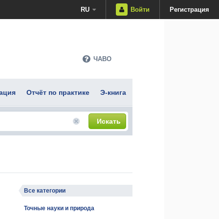
RU
Войти
Регистрация
ЧАВО
ация
Отчёт по практике
Э-книга
Искать
Все категории
Точные науки и природа