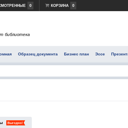
СМОТРЕННЫЕ
0
КОРЗИНА
0
т библиотека
омная
Образец документа
Бизнес план
Эссе
Презент
ты
Выгодно!