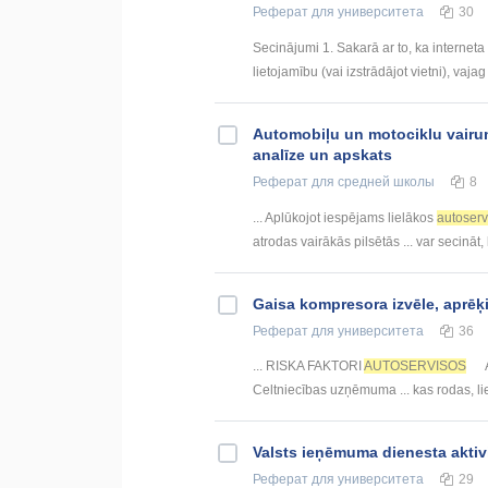
Реферат
для университета
30
Secinājumi 1. Sakarā ar to, ka interneta
lietojamību (vai izstrādājot vietni), vajag 
Automobiļu un motociklu vairu
analīze un apskats
Реферат
для средней школы
8
... Aplūkojot iespējams lielākos
autoserv
atrodas vairākās pilsētās ... var secināt,
Gaisa kompresora izvēle, aprē
Реферат
для университета
36
... RISKA FAKTORI
AUTOSERVISOS
Celtniecības uzņēmuma ... kas rodas, li
Valsts ieņēmuma dienesta aktiv
Реферат
для университета
29