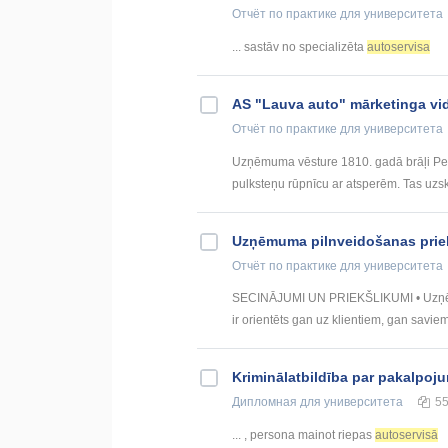
Отчёт по практике
для университета
... sastāv no specializēta
autoservisa
AS "Lauva auto" mārketinga vi
Отчёт по практике
для университета
Uzņēmuma vēsture 1810. gadā brāļi Peug
pulksteņu rūpnīcu ar atsperēm. Tas uzs
Uzņēmuma pilnveidošanas prie
Отчёт по практике
для университета
SECINĀJUMI UN PRIEKŠLIKUMI • Uzņēmum
ir orientēts gan uz klientiem, gan savie
Kriminālatbildība par pakalpoj
Дипломная
для университета
5
... , persona mainot riepas
autoservisā