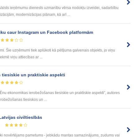
alsts ieņēmumu dienests uzmanību vērsa nodokļu izveidei, sadarbību
ācijām, modernizācijas plānam, kā arī ...
liku caur Instagram un Facebook platformām
mi. Šie uzņēmumi tiek aplūkoti kā pētījuma galvenais objekts, jo viņu
ekmē viņu attiecības ar ...
iesiskie un praktiskie aspekti
nu ekonomikas ierobežošanas tiesiskie un praktiskie aspekti”, autores
robežošanas tiesiskos un ...
atvijas civiltiesībās
9
iski novērtējams pametums - jebkādu mantas samazinājums, zudums vai