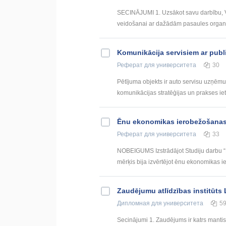
SECINĀJUMI 1. Uzsākot savu darbību, V
veidošanai ar dažādām pasaules organiz
Komunikācija servisiem ar pub
Реферат
для университета
30
Pētījuma objekts ir auto servisu uzņēmu
komunikācijas stratēģijas un prakses iet
Ēnu ekonomikas ierobežošanas t
Реферат
для университета
33
NOBEIGUMS Izstrādājot Studiju darbu “Ē
mērķis bija izvērtējot ēnu ekonomikas ie
Zaudējumu atlīdzības institūts L
Дипломная
для университета
5
Secinājumi 1. Zaudējums ir katrs mant