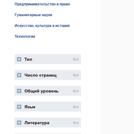
Предпринимательство и право
Гуманитарные науки
Искусство, культура и история
Технологии
Тип
Все
Число страниц
Все
Общий уровень
Все
Язык
Все
Литература
Все