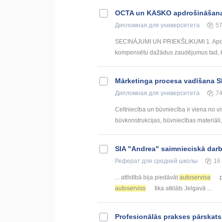
OCTA un KASKO apdrošināšan
Дипломная
для университета
5
SECINĀJUMI UN PRIEKŠLIKUMI 1. Apdroši
kompensētu dažādus zaudējumus tad, kad
Mārketinga procesa vadīšana SI
Дипломная
для университета
7
Celtniecība un būvniecība ir viena no vi
būvkonstrukcijas, būvniecības materiāli, 
SIA "Andrea" saimnieciskā darbī
Реферат
для средней школы
16
... attīstībā bija piedāvāt
autoservisa
p
autoserviss
tika atklāts Jelgavā ...
Profesionālās prakses pārskats