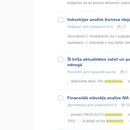
bojājums, kā arī peļņas atrāvums, papild
Industrijas analīze biznesa idej
Реферат
для университета
27
Secinājumi 1. Noskaidrots, ka ir augstas
iepirkšanu. 2. Industrijā ir maz tiešie, be
Šī brīža aktualitātes valstī un
mērogā
Конспект
для средней школы
4
... atskrūvēta stūre. Pēc
autoservisu
e
Finansiālā stāvokļa analīze SI
Дипломная
для университета
5
... pirmais GROS AUTO
autoserviss
, 
2001 ... – Kuldīgā un trīs
autoservisi
–