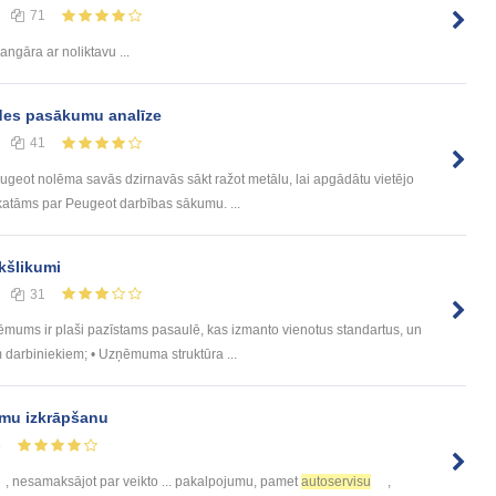
71
angāra ar noliktavu ...
des pasākumu analīze
41
eot nolēma savās dzirnavās sākt ražot metālu, lai apgādātu vietējo
katāms par Peugeot darbības sākumu. ...
kšlikumi
31
s ir plaši pazīstams pasaulē, kas izmanto vienotus standartus, un
m darbiniekiem; • Uzņēmuma struktūra ...
umu izkrāpšanu
5
, nesamaksājot par veikto ... pakalpojumu, pamet
autoservisu
,