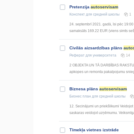
Pretenzija
autoservisam
Конспект
для средней школы
1
24. septembrī 2021. gadā, īsi pēc 19:00
samaksāts 169.22 EUR (viens simts sešde
Civilās aizsardzības plāns
auto
Реферат
для университета
14
2 OBJEKTA UN TĀ DARBĪBAS RAKSTURO
apkopes un remonta pakalpojumu sniegšan
Biznesa plāns
autoservisam
Бизнес план
для средней школы
12. Secinājumi un priekšlikumi Veidojot
saskaras veidojot uzņēmumu. Veiksmīga b
Tīmekļa vietnes izstrāde