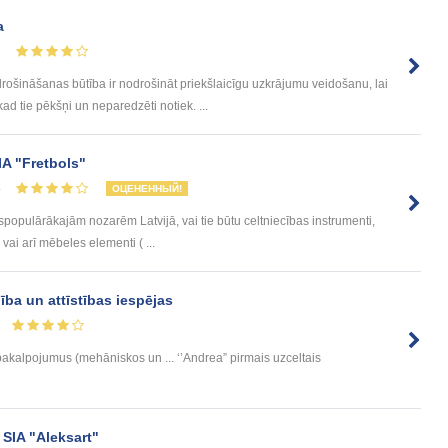
a
7
nāšanas būtība ir nodrošināt priekšlaicīgu uzkrājumu veidošanu, lai
 tie pēkšņi un neparedzēti notiek. ...
A "Fretbols"
4
ОЦЕНЕННЫЙ!
spopulārākajām nozarēm Latvijā, vai tie būtu celtniecības instrumenti,
vai arī mēbeles elementi ( ...
ba un attīstības iespējas
akalpojumus (mehāniskos un ... ‘’Andrea” pirmais uzceltais
 SIA "Aleksart"