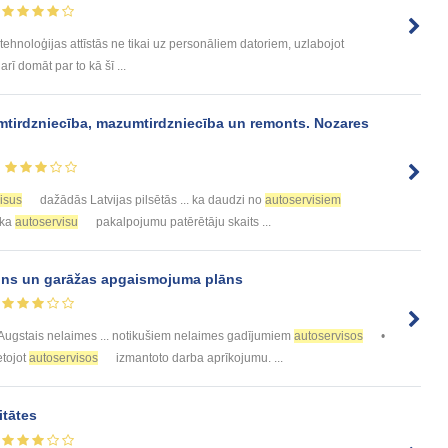
 tehnoloģijas attīstās ne tikai uz personāliem datoriem, uzlabojot
arī domāt par to kā šī ...
mtirdzniecība, mazumtirdzniecība un remonts. Nozares
isus
dažādās Latvijas pilsētās ... ka daudzi no
autoservisiem
 ka
autoservisu
pakalpojumu patērētāju skaits ...
ķins un garāžas apgaismojuma plāns
Augstais nelaimes ... notikušiem nelaimes gadījumiem
autoservisos
•
etojot
autoservisos
izmantoto darba aprīkojumu. ...
itātes