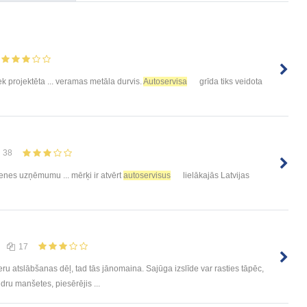
ek projektēta ... veramas metāla durvis.
Autoservisa
grīda tiks veidota
38
nes uzņēmumu ... mērķi ir atvērt
autoservisus
lielākajās Latvijas
17
eru atslābšanas dēļ, tad tās jānomaina. Sajūga izslīde var rasties tāpēc,
dru manšetes, piesērējis ...