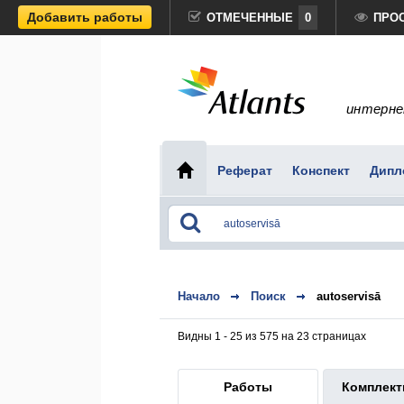
Добавить работы
ОТМЕЧЕННЫЕ
0
ПРО
интерне
Реферат
Конспект
Дипл
Начало
Поиск
autoservisā
Видны 1 - 25 из 575 на 23 страницах
Работы
Комплек