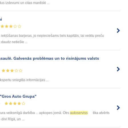
us izdevumi un citas mantiski ...
ai
 iekļūšanas barjeras, jo nepieciešams liels kapitāls, lai veiktu preču
t daudz netiešie ...
 pasaulē. Galvenās problēmas un to risinājums valsts
kspertu sniegtās informācijas ...
A "Gros Auto Grupa"
0
kura veiksmīgā darbība ... apkopes jomā. Otrs
autoserviss
tika atvērts
 divi Rīgā, un ...