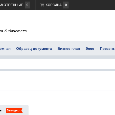
СМОТРЕННЫЕ
0
КОРЗИНА
0
т библиотека
омная
Образец документа
Бизнес план
Эссе
Презент
ты
Выгодно!