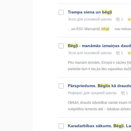
Trampa siena un
bēgļi
Эссе
для основной школы
1
... un ASV. Manuprāt,
bēgļi
nav nekas t
Bēgļi
- manāmās izmaiņas daudz
Эссе
для основной школы
1
Pēc manām domām, Eiropā ir sācies ļoti 
piebilde tam ir tas,ka tiks sajauktas dažā
Pārspriedums.
Bēglis
kā drauds 
Реферат
для средней школы
1
Otrkārt, drauds latvietībai vairāk esam m
subjektīvu iemeslu dēļ – labākas dzīves 
Karadarbības sākums.
Bēgļi
. L