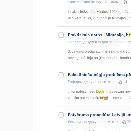
Конспект
для основной школы
1
Ieraksti trūkstošos vārdus. 1914. gadā L
bija kara lauks, kuru postīja Krievijas u
Praktiskais darbs "Migrācija,
bē
Образец документа
для основной шк
3. Ja jums piedāvātu interesantu darbu
neviegli būt tāļu no ģimenes, bet tomēr
Palestīniešu bēgļu problēma pē
Реферат
для университета
14
... ka palestīniešu
bēgļi
patiešām nevi
valstīm palestīniešu
bēģļi
nav vajadzī
Patvēruma procedūra Latvijā un
Дипломная
для университета
7