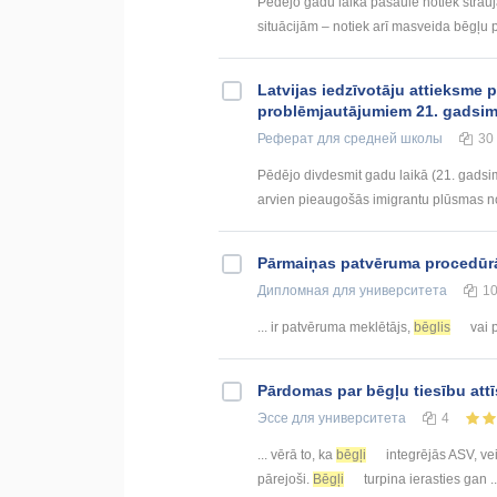
Pēdējo gadu laikā pasaulē notiek strauja 
situācijām – notiek arī masveida bēgļu p
Latvijas iedzīvotāju attieksme p
problēmjautājumiem 21. gadsim
Реферат
для средней школы
30
Pēdējo divdesmit gadu laikā (21. gadsimt
arvien pieaugošās imigrantu plūsmas no
Pārmaiņas patvēruma procedūr
Дипломная
для университета
1
... ir patvēruma meklētājs,
bēglis
vai p
Pārdomas par bēgļu tiesību att
Эссе
для университета
4
... vērā to, ka
bēgļi
integrējās ASV, vei
pārejoši.
Bēgļi
turpina ierasties gan ..