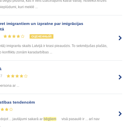
bēgļu plūsma, kas ir liels izaicinājums katrai valstij. Notiekot krīzes
ieplūdumi, kuri meklē ...
ret imigrantiem un izpratne par imigrācijas
tā
ОЦЕНЕННЫЙ!
ā) imigrantu skaits Latvijā ir krasi pieaudzis. To sekmējušas plašās,
 konfliktu zonām karadarbības ...
ā
07
ersona ar ...
īstības tendencēm
dojot ... jautājumi sakarā ar
bēgļiem
visā pasaulē ir ... arī nav
.