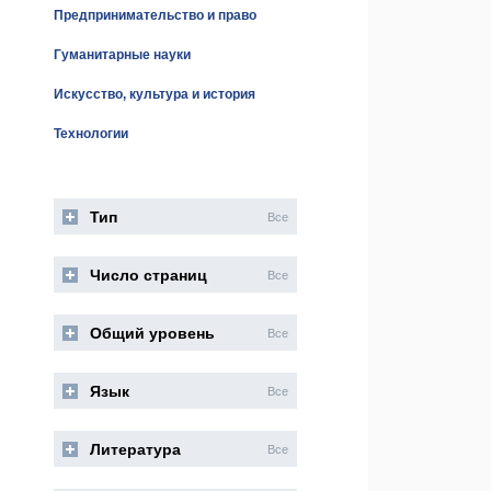
Предпринимательство и право
Гуманитарные науки
Искусство, культура и история
Технологии
Тип
Все
Число страниц
Все
Общий уровень
Все
Язык
Все
Литература
Все