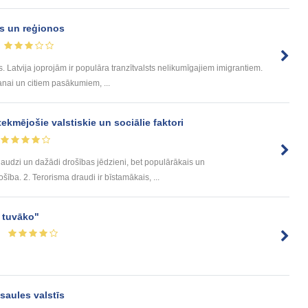
īs un reģionos
īs. Latvija joprojām ir populāra tranzītvalsts nelikumīgajiem imigrantiem.
nai un citiem pasākumiem, ...
ekmējošie valstiskie un sociālie faktori
daudzi un dažādi drošības jēdzieni, bet populārākais un
šība. 2. Terorisma draudi ir bīstamākais, ...
u tuvāko"
saules valstīs