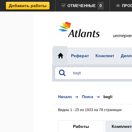
Добавить работы
ОТМЕЧЕННЫЕ
0
ПРО
интерне
Реферат
Конспект
Дипл
Начало
Поиск
begli
Видны 1 - 25 из 1933 на 78 страницах
Работы
Комплек