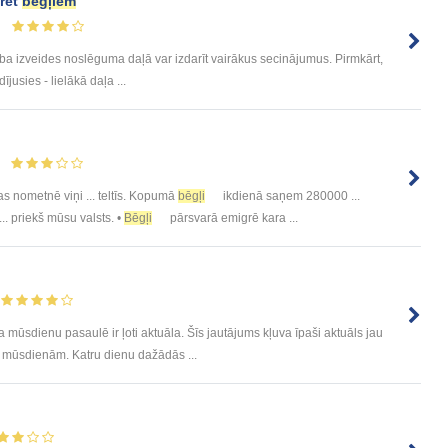
pret
bēgļiem
rba izveides noslēguma daļā var izdarīt vairākus secinājumus. Pirmkārt,
ījusies - lielākā daļa ...
s nometnē viņi ... teltīs. Kopumā
bēgļi
ikdienā saņem 280000 ...
... priekš mūsu valsts. •
Bēgļi
pārsvarā emigrē kara ...
ūsdienu pasaulē ir ļoti aktuāla. Šīs jautājums kļuva īpaši aktuāls jau
z mūsdienām. Katru dienu dažādās ...