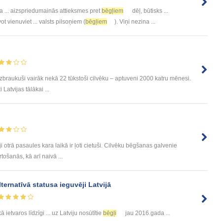
a ... aizspriedumainās attieksmes pret
bēgļiem
dēļ, būtisks ...
t vienuviet ... valsts pilsoņiem (
bēgļiem
). Viņi nezina ...
izbraukuši vairāk nekā 22 tūkstoši cilvēku – aptuveni 2000 katru mēnesi.
 Latvijas tālākai ...
ji otrā pasaules kara laikā ir ļoti cietuši. Cilvēku bēgšanas galvenie
tošanās, kā arī naivā ...
ternatīvā statusa ieguvēji Latvijā
 kā ietvaros līdzīgi ... uz Latviju nosūtītie
bēgļi
jau 2016.gada ...