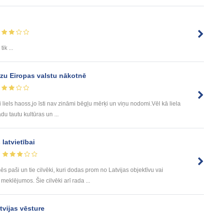
ik ...
u Eiropas valstu nākotnē
liels haoss,jo īsti nav zināmi bēgļu mērķi un viņu nodomi.Vēl kā liela
du tautu kultūras un ...
latvietībai
ēs paši un tie cilvēki, kuri dodas prom no Latvijas objektīvu vai
meklējumos. Šie cilvēki arī rada ...
atvijas vēsture