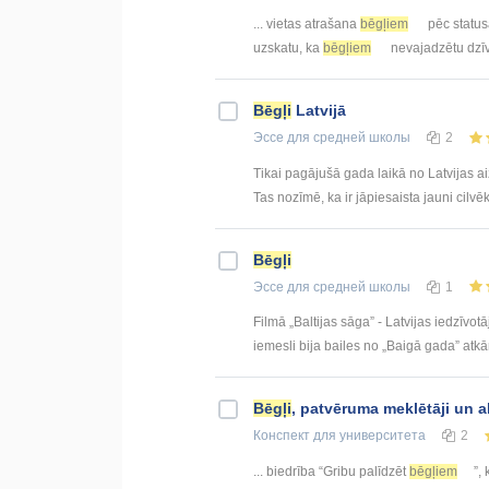
... vietas atrašana
bēgļiem
pēc status
uzskatu, ka
bēgļiem
nevajadzētu dzīvo
Bēgļi
Latvijā
Эссе
для средней школы
2
Tikai pagājušā gada laikā no Latvijas a
Tas nozīmē, ka ir jāpiesaista jauni cilvēki
Bēgļi
Эссе
для средней школы
1
Filmā „Baltijas sāga” - Latvijas iedzīvotā
iemesli bija bailes no „Baigā gada” atkār
Bēgļi
, patvēruma meklētāji un al
Конспект
для университета
2
... biedrība “Gribu palīdzēt
bēgļiem
”,