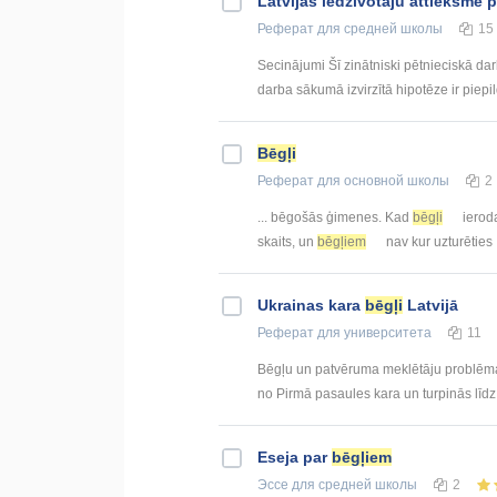
Latvijas iedzīvotāju attieksme 
Реферат
для средней школы
15
Secinājumi Šī zinātniski pētnieciskā da
darba sākumā izvirzītā hipotēze ir piepild
Bēgļi
Реферат
для основной школы
2
... bēgošās ģimenes. Kad
bēgļi
ieroda
skaits, un
bēgļiem
nav kur uzturēties 
Ukrainas kara
bēgļi
Latvijā
Реферат
для университета
11
Bēgļu un patvēruma meklētāju problēma m
no Pirmā pasaules kara un turpinās līd
Eseja par
bēgļiem
Эссе
для средней школы
2