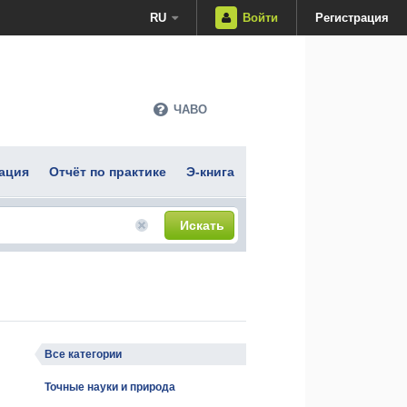
RU
Войти
Регистрация
ЧАВО
ация
Отчёт по практике
Э-книга
Искать
Все категории
Точные науки и природа