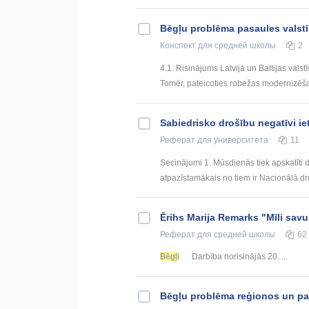
Bēgļu problēma pasaules valst
Конспект
для средней школы
2
4.1. Risinājums Latvijā un Baltijas valst
Tomēr, pateicoties robežas modernizēša
Sabiedrisko drošību negatīvi iet
Реферат
для университета
11
Secinājumi 1. Mūsdienās tiek apskatīti 
atpazīstamākais no tiem ir Nacionālā dro
Ērihs Marija Remarks "Mīli sav
Реферат
для средней школы
62
Bēgļi
Darbība norisinājās 20. ...
Bēgļu problēma reģionos un pa