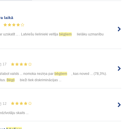
a laikā
 uzskatīt ... . Latviešu lielinieki veltīja
bēgļiem
lielāku uzmanību
17
labot valsts ... nomoka neziņa par
bēgļiem
, kas noved ... (78,3%).
stus.
Bēgļi
bieži tiek diskriminācijas ...
12
edzīvotāju skaits ...