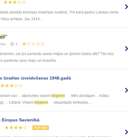
atvija atradās Krievijas impērijas sastāvā. Trīs kara gadus Latvijas zeme
n Vācu armijas. Jau 1914 ...
gļi
"
олы
3
 ārzemēs, vai jūs pamestu savas mājas un ģimeni darba dēļ? Tās būs
 es pamestu savu māju un braukšu ...
c Izraēlas izveidošanas 1948.gadā
enām nav ... atgriezties visiem
bēgļiem
. Mēs domājam ... Arābu
gi, ... Libānā. Visiem
bēgļiem
okupetajās teritorijās, ...
 Eiropas Savienībā
9
TOP 500