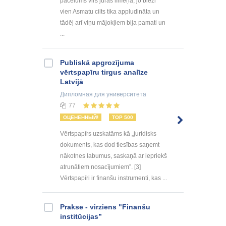
pacēlums virs jūras līmeņa, jo bieži
vien Asmatu cilts tika appludināta un
tādēļ arī viņu mājokļiem bija pamati un
...
Publiskā apgrozījuma
vērtspapīru tirgus analīze
Latvijā
Дипломная
для университета
77
ОЦЕНЕННЫЙ!
TOP 500
Vērtspapīrs uzskatāms kā „juridisks
dokuments, kas dod tiesības saņemt
nākotnes labumus, saskaņā ar iepriekš
atrunātiem nosacījumiem”. [3]
Vērtspapīri ir finanšu instrumenti, kas ...
Prakse - virziens "Finanšu
institūcijas”