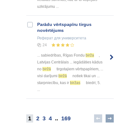
uzkrājumu ...
Parādu vērtspapīru tirgus
novērtējums
Реферат
для университета
24
... sabiedrības, Rīgas Fondu
birža
,
Latvijas Centrālais ... iegādāties kādus
no
biržā
tirgotajiem vērtspapīriem, ...
visi darījumi
biržā
notiek tikai un ...
starpniecību, kas ir
biržas
biedri; 5.
...
1
2
3
4
..
169