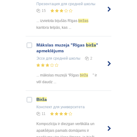
Презентация
для средней школы
15
... izvietota bijušās Rīgas
biržas
kantora telpās, kas ...
Mākslas muzeja "Rīgas
birža
"
apmeklējums
Эссе
для средней школы
2
... mākslas muzejā “Rīgas
birža
” ir
vēl daudz ...
Birža
Конспект
для университета
11
Kompozīcija ir diezgan vertikāla un
apakšējais pamats domājams ir