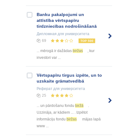
Banku pakalpojumi un
attīstība vērtspapīru
tirdzniecības nodrošināšanā
Дипломная
для университета
69
TOP 500
... mērogā ir dažādas
biržas
, kur
investori var ...
Vērtspapīru tirgus izpēte, un to
uzskaite grāmatvedībā
Реферат
для университета
25
... un pārdošanu fondu
biržā
.
Uzzināja, ar kādiem ... . Izpētot
informāciju fondu
biržas
mājas lapā
www ...