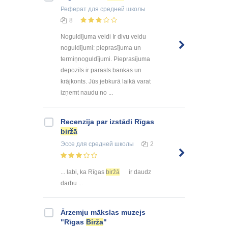
Реферат
для средней школы
8
Noguldījuma veidi Ir divu veidu
noguldījumi: pieprasījuma un
termiņnoguldījumi. Pieprasījuma
depozīts ir parasts bankas un
krājkonts. Jūs jebkurā laikā varat
izņemt naudu no ...
Recenzija par izstādi Rīgas
biržā
Эссе
для средней школы
2
... labi, ka Rīgas
biržā
ir daudz
darbu ...
Ārzemju mākslas muzejs
"Rīgas
Birža
"