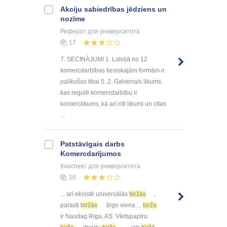
Akciju sabiedrības jēdziens un
nozīme
Реферат
для университета
17
7. SECINĀJUMI 1. Latvijā no 12
komercdarbības tiesiskajām formām ir
palikušas tikai 5. 2. Galvenais likums,
kas regulē komercdarbību ir
komerclikums, kā arī citi likumi un citas
...
Patstāvīgais darbs
Komercdarījumos
Конспект
для университета
16
... arī eksistē universālās
biržas
,
parasti
biržās
tirgo viena ...
birža
ir Nasdaq Riga, AS. Vērtspapīru