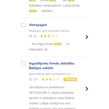
birža
(fondu
birža
... jeb
biržā
kotētajiem vērtspapīriem. Latvijā fondu
biržas
darbībai ...
Vērtspapīri
Реферат
для средней школы
18
... ēka Rīgas fondu
biržai
un
mājaslapa, lai ...
Ieguldījumu fondu attīstība
Baltijas valstīs
Дипломная
для университета
114
TOP 500
Secinājumi un priekšlikumi
SECINĀJUMI 1. Latvijā uzkrājumu
apmērs ir vislielākais starp Baltijas
valstīm. Latvijā uzkrājumus veic
lielākās summās, līdz ar to kopējais