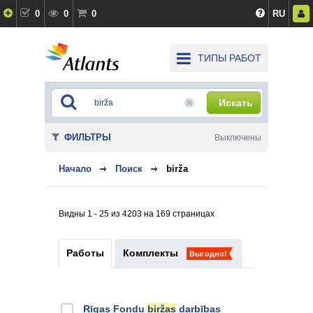
0
0
0
RU
ТИПЫ РАБОТ
Искать
ФИЛЬТРЫ
Выключены
Начало
Поиск
birža
Видны 1 - 25 из 4203 на 169 страницах
Работы
Комплекты
Выгодно!
Rīgas Fondu
biržas
darbības