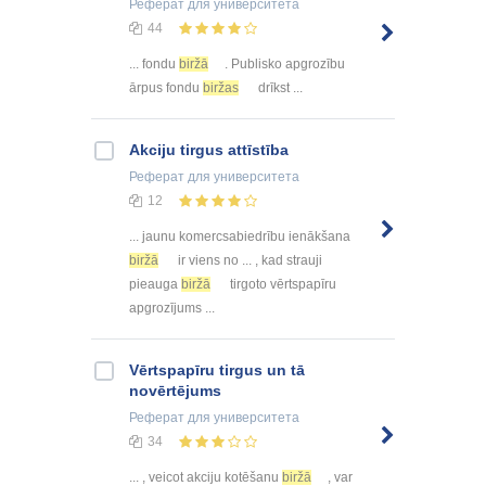
Реферат
для университета
44
... fondu
biržā
. Publisko apgrozību
ārpus fondu
biržas
drīkst ...
Akciju tirgus attīstība
Реферат
для университета
12
... jaunu komercsabiedrību ienākšana
biržā
ir viens no ... , kad strauji
pieauga
biržā
tirgoto vērtspapīru
apgrozījums ...
Vērtspapīru tirgus un tā
novērtējums
Реферат
для университета
34
... , veicot akciju kotēšanu
biržā
, var