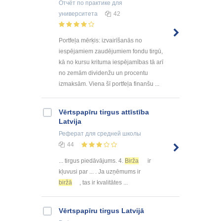
Отчёт по практике
для
университета
42
Portfeļa mērķis: izvairīšanās no
iespējamiem zaudējumiem fondu tirgū,
kā no kursu krituma iespējamības tā arī
no zemām dividenžu un procentu
izmaksām. Viena šī portfeļa finanšu ...
Vērtspapīru tirgus attīstība
Latvija
Реферат
для средней школы
44
... tirgus piedāvājums. 4.
Birža
ir
kļuvusi par ... . Ja uzņēmums ir
biržā
, tas ir kvalitātes ...
Vērtspapīru tirgus Latvijā