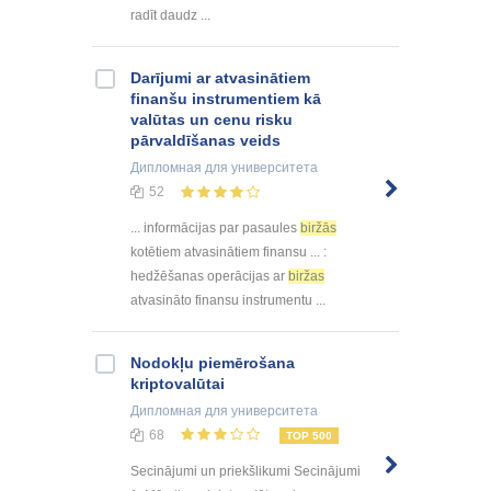
radīt daudz ...
Darījumi ar atvasinātiem
finanšu instrumentiem kā
valūtas un cenu risku
pārvaldīšanas veids
Дипломная
для университета
52
... informācijas par pasaules
biržās
kotētiem atvasinātiem finansu ... :
hedžēšanas operācijas ar
biržas
atvasināto finansu instrumentu ...
Nodokļu piemērošana
kriptovalūtai
Дипломная
для университета
68
TOP 500
Secinājumi un priekšlikumi Secinājumi