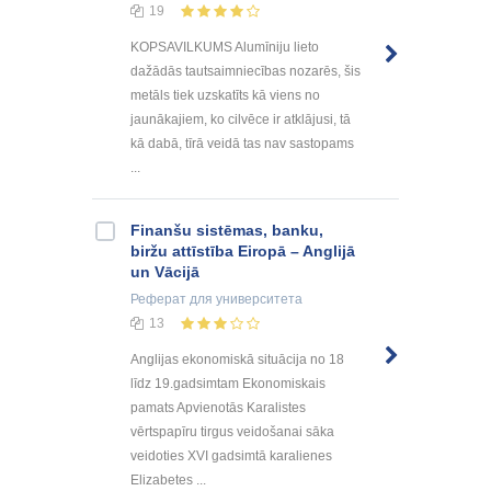
19
KOPSAVILKUMS Alumīniju lieto
dažādās tautsaimniecības nozarēs, šis
metāls tiek uzskatīts kā viens no
jaunākajiem, ko cilvēce ir atklājusi, tā
kā dabā, tīrā veidā tas nav sastopams
...
Finanšu sistēmas, banku,
biržu attīstība Eiropā – Anglijā
un Vācijā
Реферат
для университета
13
Anglijas ekonomiskā situācija no 18
līdz 19.gadsimtam Ekonomiskais
pamats Apvienotās Karalistes
vērtspapīru tirgus veidošanai sāka
veidoties XVI gadsimtā karalienes
Elizabetes ...