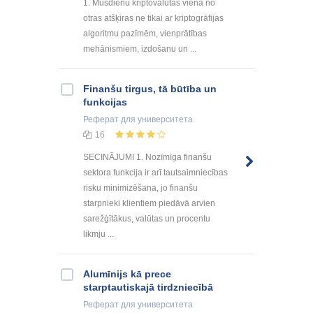
1. Mūsdienu kriptovalūtas viena no
otras atšķiras ne tikai ar kriptogrāfijas
algoritmu pazīmēm, vienprātības
mehānismiem, izdošanu un ...
Finanšu tirgus, tā būtība un
funkcijas
Реферат
для университета
16
SECINĀJUMI 1. Nozīmīga finanšu
sektora funkcija ir arī tautsaimniecības
risku minimizēšana, jo finanšu
starpnieki klientiem piedāvā arvien
sarežģītākus, valūtas un procentu
likmju ...
Alumīnijs kā prece
starptautiskajā tirdzniecībā
Реферат
для университета