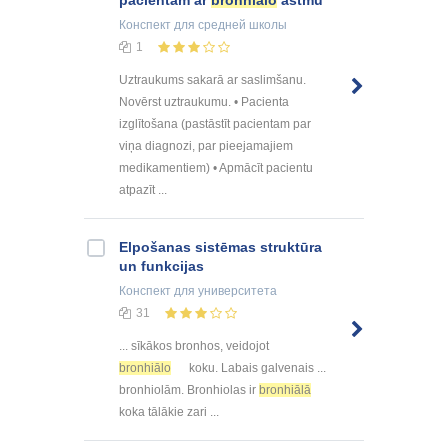
pacientam ar
bronhiālo
astmu
Конспект
для средней школы
1
Uztraukums sakarā ar saslimšanu.
Novērst uztraukumu. • Pacienta
izglītošana (pastāstīt pacientam par
viņa diagnozi, par pieejamajiem
medikamentiem) • Apmācīt pacientu
atpazīt ...
Elpošanas sistēmas struktūra
un funkcijas
Конспект
для университета
31
... sīkākos bronhos, veidojot
bronhiālo
koku. Labais galvenais ...
bronhiolām. Bronhiolas ir
bronhiālā
koka tālākie zari ...