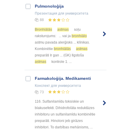
Pulmonoloģija
Презентация
для университета
88
Bronhiālās
astmas
soļu
raksturojums: ... vai ja
bronhiālo
astmu pavada alerģisks ... klīnikas.
Kombinētie
bronhiālās
astmas
preparāti Ir gan ... (GK) Ilgstoša
astmas
kontrole 1. ...
Farmakoloģija. Medikamenti
Конспект
для университета
73
116. Sulfanilamīdu toksiskie un
blakusefekti. Dihidrofolāta reduktāzes
inhibitoru un sulfanilamīdu kombinētie
preparāti. Hinoloni jeb girāzes
inhibitori. To darbības mehānisms, ...