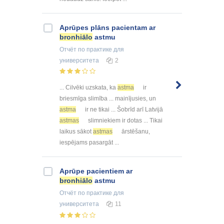
Aprūpes plāns pacientam ar
bronhiālo
astmu
Отчёт по практике
для
университета
2
... Cilvēki uzskata, ka
astma
ir
briesmīga slimība ... mainījusies, un
astma
ir ne tikai ... Šobrīd arī Latvijā
astmas
slimniekiem ir dotas ... Tikai
laikus sākot
astmas
ārstēšanu,
iespējams pasargāt ...
Aprūpe pacientiem ar
bronhiālo
astmu
Отчёт по практике
для
университета
11