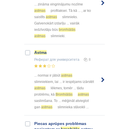
... zināma vingrinājumu nozīme
astmas
profilaksei. Tā kā ... , ar ko
saistīts
astmas
slimnieks.
Galvenokārt izdarīju ... vairāk
iedzīvotāju būs
bronhiālās
astmas
slimnieki.
Astma
Реферат
для университета
8
... normai ir jābūt
astmas
slimniekiem, lai ... ir iespējams izārstēt
astmas
lēkmes, tomēr ... tādu
problēmu, kā
Bronhiālās
astmas
saslimšana. To ... mēģināt atvieglot
gan
astmas
slimnieka stāvokli ...
Piecas aprūpes problēmas