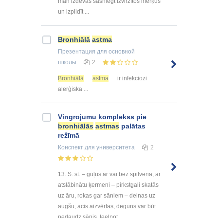
man izdevās sasniegt izvirzītos mērķus
un izpildīt ...
Bronhiālā
astma
Презентация
для основной
школы
2
Bronhiālā
astma
ir infekciozi
alerģiska ...
Vingrojumu komplekss pie
bronhiālās
astmas
palātas
režīmā
Конспект
для университета
2
13. S. st. – guļus ar vai bez spilvena, ar
atslābinātu ķermeni – pirkstgali skatās
uz āru, rokas gar sāniem – delnas uz
augšu, acis aizvērtas, deguns var būt
nedaudz sānis. Ieelpot ...