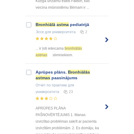
Kuņģa unzarnu trakts Faktori, kas
veicina imūnsistēmu Bērnam ir ...
Bronhiālā
astma
pediatrijā
Эссе
для университета
2
... ir ļoti ieteicama
bronhiālās
astmas
slimniekiem.
Aprūpes plāns.
Bronhiālās
astmas
paasinājums
Отчёт по практике
для
университета
23
APRŪPES PLĀNA
PAŠNOVĒRTĒJUMS 1. Manas
izvirzītas problēmas sakrīt ar pacienta
izvirzītām problēmām. 2. Es domāju, ka