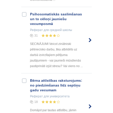
Psihosomatiskās saslimšanas
un to cēloņi jauniešu
vecumposmā
Реферат
для средней школы
31
SECINĀJUMI Veicot zinātniski
pētniecisko darbu, tika atbildēts uz
darbā izvirzītajiem pētījuma
jautājumiem - vai jaunieši mūsdienās
pastiprināti izjūt stresu? Vai viens no ...
Bērna attīstības raksturojums:
no piedzimšanas līdz septiņu
gadu vecumam
Реферат
для университета
18
Domājot par tautas attīstību, jāmin