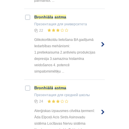
pārmantot. ...
Bronhiāla
astma
Презентация
для университета
22
Glikokortikoīdu lietošana BA gadījumā
Iedarbības mehānismi:
1.pretiekaisuma 2.antivielu produkcijas
depresija 3.samazina histamīna
veidošanos 4. potencē
simpatomimētiķu ...
Bronhiālā
astma
Презентация
для средней школы
24
Alerģiskas izpausmes cilvēka ķermenī:
Āda Elpceļi Acis Sirds Asinsvadu
sistēma Locītavas Nervu sistēma