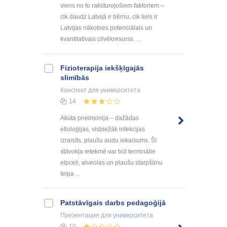
viens no to raksturojošiem faktoriem –
cik daudz Latvijā ir bērnu, cik liels ir
Latvijas nākotnes potenciālais un
kvantitatīvais cilvēkresurss. ...
Fizioterapija iekšķīgajās
slimībās
Конспект
для университета
14
Akūta pneimonija – dažādas
etioloģijas, visbiežāk infekcijas
izraisīts, plaušu audu iekaisums. Šī
stāvokļa ietekmē var būt terminālie
elpceļi, alveolas un plaušu starpšūnu
telpa ...
Patstāvīgais darbs pedagoģijā
Презентация
для университета
10