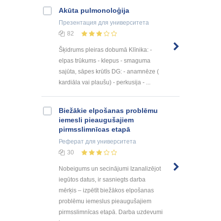
Akūta pulmonoloģija
Презентация
для университета
82
Šķidrums pleiras dobumā Klīnika: -
elpas trūkums - klepus - smaguma
sajūta, sāpes krūtīs DG: - anamnēze (
kardiāla vai plaušu) - perkusija - ...
Biežākie elpošanas problēmu
iemesli pieaugušajiem
pirmsslimnīcas etapā
Реферат
для университета
30
Nobeigums un secinājumi Izanalizējot
iegūtos datus, ir sasniegts darba
mērķis – izpētīt biežākos elpošanas
problēmu iemeslus pieaugušajiem
pirmsslimnīcas etapā. Darba uzdevumi