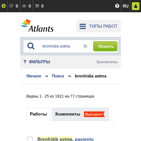
0
0
0
RU
ТИПЫ РАБОТ
Искать
ФИЛЬТРЫ
Выключены
Начало
Поиск
bronhiāla astma
Видны 1 - 25 из 1921 на 77 страницах
Работы
Комплекты
Выгодно!
Bronhiālā
astma
, pacientu