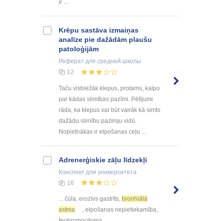
ir ...
Krēpu sastāva izmaiņas
analīze pie dažādām plaušu
patoloģijām
Реферат
для средней школы
12
Taču visbiežāk klepus, protams, kalpo
par kādas slimības pazīmi. Pētījumi
rāda, ka klepus var būt vairāk kā simts
dažādu slimību pazīmju vidū.
Nopietnākas ir elpošanas ceļu ...
Adrenerģiskie zāļu līdzekļi
Конспект
для университета
16
... čūla, erozīvs gastrīts,
bronhiālā
astma
, elpošanas nepietiekamība,
feohromocitoma ...