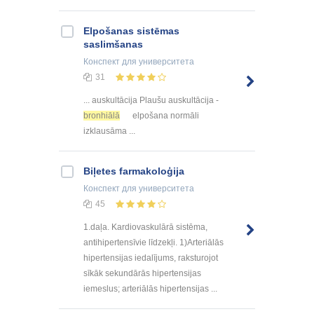
Elpošanas sistēmas
saslimšanas
Конспект
для университета
31
... auskultācija Plaušu auskultācija -
bronhiālā
elpošana normāli
izklausāma ...
Biļetes farmakoloģija
Конспект
для университета
45
1.daļa. Kardiovaskulārā sistēma,
antihipertensīvie līdzekļi. 1)Arteriālās
hipertensijas iedalījums, raksturojot
sīkāk sekundārās hipertensijas
iemeslus; arteriālās hipertensijas ...