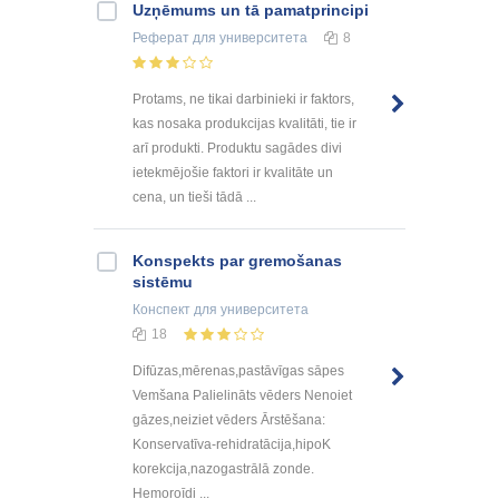
Uzņēmums un tā pamatprincipi
Реферат
для университета
8
Protams, ne tikai darbinieki ir faktors,
kas nosaka produkcijas kvalitāti, tie ir
arī produkti. Produktu sagādes divi
ietekmējošie faktori ir kvalitāte un
cena, un tieši tādā ...
Konspekts par gremošanas
sistēmu
Конспект
для университета
18
Difūzas,mērenas,pastāvīgas sāpes
Vemšana Palielināts vēders Nenoiet
gāzes,neiziet vēders Ārstēšana:
Konservatīva-rehidratācija,hipoK
korekcija,nazogastrālā zonde.
Hemoroīdi ...