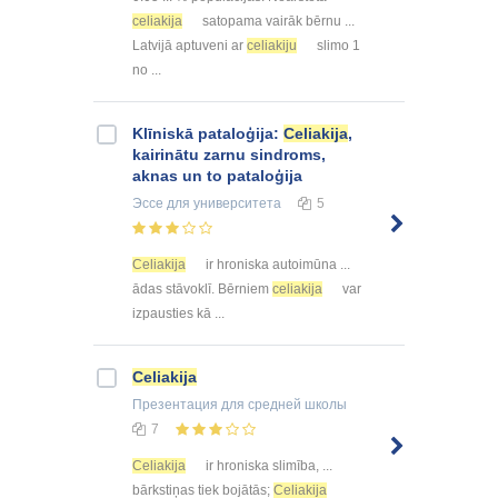
celiakija
satopama vairāk bērnu ...
Latvijā aptuveni ar
celiakiju
slimo 1
no ...
Klīniskā pataloģija:
Celiakija
,
kairinātu zarnu sindroms,
aknas un to pataloģija
Эссе
для университета
5
Celiakija
ir hroniska autoimūna ...
ādas stāvoklī. Bērniem
celiakija
var
izpausties kā ...
Celiakija
Презентация
для средней школы
7
Celiakija
ir hroniska slimība, ...
bārkstiņas tiek bojātās;
Celiakija