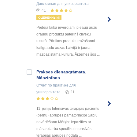
Дипломная
для университета
41
ОЦЕНЕННЫЙ!
Pēdējā laikā ievērojami pieaug auzu
graudu produktu patēriņš cilvēku
uzturā. Pārtikas produktu ražošanai
kailgraudu auzas Latvijā ir jauna,
mazpazīstama kultūra. Ārzemēs šos ...
Prakses dienasgrāmata.
Māszinības
Отчёт по практике
для
университета
21
11. jūnijs Intensīvās terapijas pacientu
(bērnu) aprūpes pamatprincipi Sāpju
novērtēšana Mērķis: iepazīties ar
māsas darba specifiku intensīvās
terapijas aprūpes nodaļā ...