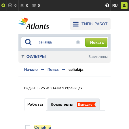
0
0
0
RU
ТИПЫ РАБОТ
Искать
ФИЛЬТРЫ
Выключены
Начало
Поиск
celiakija
Видны 1 - 25 из 214 на 9 страницах
Работы
Комплекты
Выгодно!
Celiakija