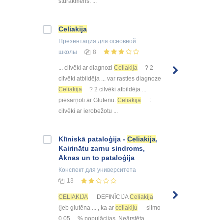
stūrakmens. ...
Celiakija
Презентация
для основной
школы
8
... cilvēki ar diagnozi
Celiakija
? 2
cilvēki atbildēja ... var rasties diagnoze
Celiakija
? 2 cilvēki atbildēja ...
piesārņoti ar Glutēnu.
Celiakija
:
cilvēki ar ierobežotu ...
Klīniskā pataloģija -
Celiakija
,
Kairinātu zarnu sindroms,
Aknas un to pataloģija
Конспект
для университета
13
CELIAKIJA
DEFINĪCIJA
Celiakija
(jeb glutēna ... , ka ar
celiakiju
slimo
0.05 ... % populācijas. Neārstēta