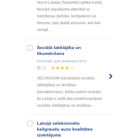
Veicot Latvijas Republikā spēkā esošā
tiesiskā regulējuma attiecībā uz
bāriņtiesas darbību, kompetenci un
lēmumu, tajā skaitā atzinumu, kas tiek
sniegti ...
Sociālā labklājība un
likumdošana
Конспект
для университета
21
SECINĀJUMI Izanalizējot sociālās
labklājības un drošības
pamatprincipus, darba autore uzskata,
ka Latvijā ir radīti labi priekšnosacījumi
sociālās labklājības un drošības ...
Latvijā selekcionēto
kailgraudu auzu kvalitātes
izvērtējums