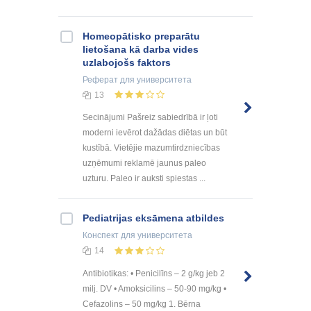
Homeopātisko preparātu
lietošana kā darba vides
uzlabojošs faktors
Реферат
для университета
13
Secinājumi Pašreiz sabiedrībā ir ļoti
moderni ievērot dažādas diētas un būt
kustībā. Vietējie mazumtirdzniecības
uzņēmumi reklamē jaunus paleo
uzturu. Paleo ir auksti spiestas ...
Pediatrijas eksāmena atbildes
Конспект
для университета
14
Antibiotikas: • Penicilīns – 2 g/kg jeb 2
milj. DV • Amoksicilins – 50-90 mg/kg •
Cefazolins – 50 mg/kg 1. Bērna