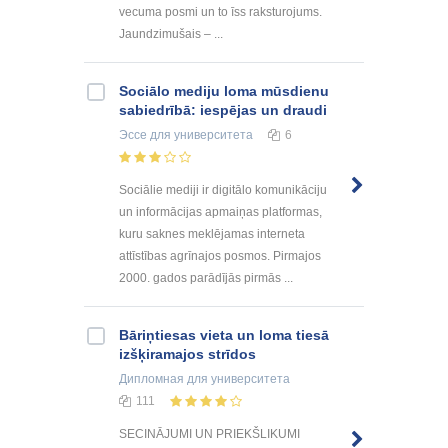
vecuma posmi un to īss raksturojums.
Jaundzimušais – ...
Sociālo mediju loma mūsdienu
sabiedrībā: iespējas un draudi
Эссе
для университета
6
Sociālie mediji ir digitālo komunikāciju
un informācijas apmaiņas platformas,
kuru saknes meklējamas interneta
attīstības agrīnajos posmos. Pirmajos
2000. gados parādījās pirmās ...
Bāriņtiesas vieta un loma tiesā
izšķiramajos strīdos
Дипломная
для университета
111
SECINĀJUMI UN PRIEKŠLIKUMI