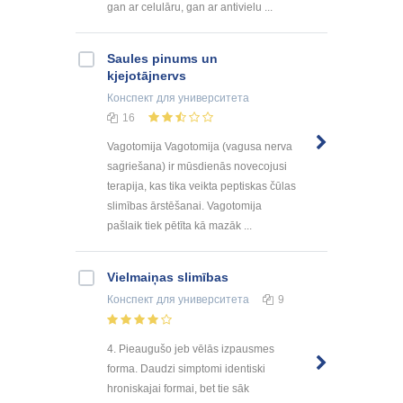
gan ar celulāru, gan ar antivielu ...
Saules pinums un
kjejotājnervs
Конспект
для университета
16
Vagotomija Vagotomija (vagusa nerva
sagriešana) ir mūsdienās novecojusi
terapija, kas tika veikta peptiskas čūlas
slimības ārstēšanai. Vagotomija
pašlaik tiek pētīta kā mazāk ...
Vielmaiņas slimības
Конспект
для университета
9
4. Pieaugušo jeb vēlās izpausmes
forma. Daudzi simptomi identiski
hroniskajai formai, bet tie sāk