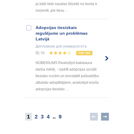
ja kādi lieki naudas līdzekļi no konta ir
noņemti, pie tiesu ...
Adopcijas tiesiskais
regulējums un problēmas
Latvijā
Дипломная
для университета
56
TOP 500
NOBEIGUMS Realizējot bakalaura
darba mērķi, - izpētīt adopcijas sociāli
tiesisko nozīmi un konstatēt pašvaldību
atbalstu adoptētājiem, analizējot esošo
adopcijas tiesisko ...
1
2
3
4
..
9