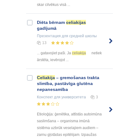
skar cilvēkus visā ...
Diēta bērnam
celiakijas
gadījumā
Презентация
для средней школы
13
... gatavojiet paši. Ja
celiakija
netiek
ārstēta, ievērojot ...
Celiakija
– gremošanas trakta
slimība, pastāvīga glutēna
nepanesamība
Конспект
для университета
3
Etioloģija: ģenētika, attīstās autoimūna
saslimšana – organisma imūnā
sistēma uzbrūk veselajiem audiem –
zarnu gļotādas epitēlijam. Izpaužas