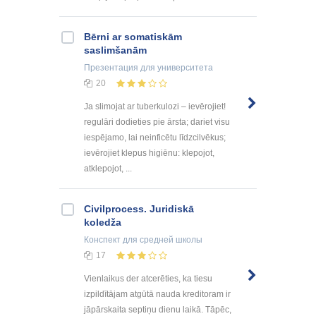
Bērni ar somatiskām
saslimšanām
Презентация
для университета
20
Ja slimojat ar tuberkulozi – ievērojiet!
regulāri dodieties pie ārsta; dariet visu
iespējamo, lai neinficētu līdzcilvēkus;
ievērojiet klepus higiēnu: klepojot,
atklepojot, ...
Civilprocess. Juridiskā
koledža
Конспект
для средней школы
17
Vienlaikus der atcerēties, ka tiesu
izpildītājam atgūtā nauda kreditoram ir
jāpārskaita septiņu dienu laikā. Tāpēc,