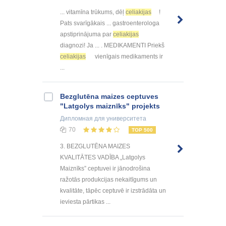
... vitamīna trūkums, dēļ
celiakijas
!
Pats svarīgākais ... gastroenterologa
apstiprinājuma par
celiakijas
diagnozi! Ja ... . MEDIKAMENTI Priekš
celiakijas
vienīgais medikaments ir
...
Bezglutēna maizes ceptuves
"Latgolys maiznīks" projekts
Дипломная
для университета
70
TOP 500
3. BEZGLUTĒNA MAIZES
KVALITĀTES VADĪBA „Latgolys
Maiznīks” ceptuvei ir jānodrošina
ražotās produkcijas nekaitīgums un
kvalitāte, tāpēc ceptuvē ir izstrādāta un
ieviesta pārtikas ...