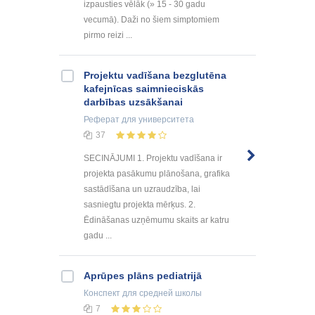
izpausties vēlāk (» 15 - 30 gadu
vecumā). Daži no šiem simptomiem
pirmo reizi ...
Projektu vadīšana bezglutēna
kafejnīcas saimnieciskās
darbības uzsākšanai
Реферат
для университета
37
SECINĀJUMI 1. Projektu vadīšana ir
projekta pasākumu plānošana, grafika
sastādīšana un uzraudzība, lai
sasniegtu projekta mērķus. 2.
Ēdināšanas uzņēmumu skaits ar katru
gadu ...
Aprūpes plāns pediatrijā
Конспект
для средней школы
7