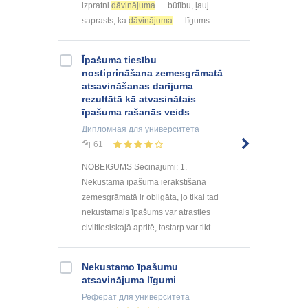
izpratni
dāvinājuma
būtību, ļauj
saprasts, ka
dāvinājuma
līgums ...
Īpašuma tiesību
nostiprināšana zemesgrāmatā
atsavināšanas darījuma
rezultātā kā atvasinātais
īpašuma rašanās veids
Дипломная
для университета
61
NOBEIGUMS Secinājumi: 1.
Nekustamā īpašuma ierakstīšana
zemesgrāmatā ir obligāta, jo tikai tad
nekustamais īpašums var atrasties
civiltiesiskajā apritē, tostarp var tikt ...
Nekustamo īpašumu
atsavinājuma līgumi
Реферат
для университета