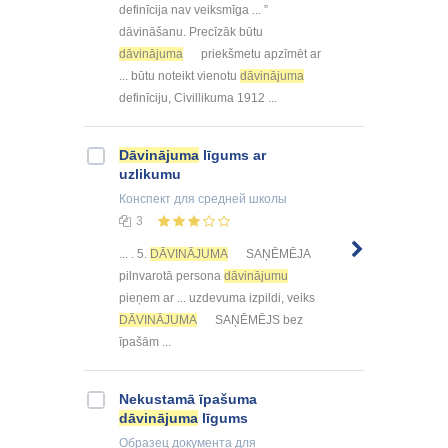
definīcija nav veiksmīga ... ”
dāvināšanu. Precīzāk būtu
dāvinājuma
priekšmetu apzīmēt ar
... būtu noteikt vienotu
dāvinājuma
definīciju, Civillikuma 1912 ...
Dāvinājuma
līgums ar
uzlikumu
Конспект
для средней школы
3
... . 5.
DĀVINĀJUMA
SAŅĒMĒJA
pilnvarotā persona
dāvinājumu
pieņem ar ... uzdevuma izpildi, veiks
DĀVINĀJUMA
SAŅĒMĒJS bez
īpašām ...
Nekustamā īpašuma
dāvinājuma
līgums
Образец документа
для