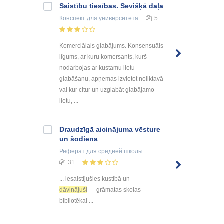
Saistību tiesības. Sevišķā daļa
Конспект
для университета
5
Komerciālais glabājums. Konsensuāls
līgums, ar kuru komersants, kurš
nodarbojas ar kustamu lietu
glabāšanu, apņemas izvietot noliktavā
vai kur citur un uzglabāt glabājamo
lietu, ...
Draudzīgā aicinājuma vēsture
un šodiena
Реферат
для средней школы
31
... iesaistījušies kustībā un
dāvinājuši
grāmatas skolas
bibliotēkai ...