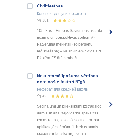
Civiltiesības
Конспект
для университета
181
105. Kas ir Eiropas Savienības aktuālā
nozīme un perspektīvas šodien. A)
Patvēruma meklētāji (šo personu
reģistrēšana) – kā ar viņiem tikt galā?!
Efektīva ES ārējo robežu ...
Nekustamā īpašuma vērtības
noteicošie faktori Rīgā
Реферат
для средней школы
42
Secinājumi un priekšlikumi Izstrādājot
darbu un analizējot darbā apskatītās
tēmas radās, sekojoši secinājumi par
aplūkotajām tēmām: 1. Nekustamais
īpašums ir būtiska tirgus daļa ...