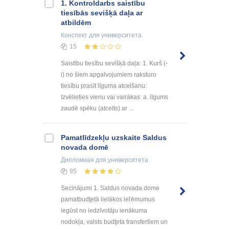
1. Kontroldarbs saistību
tiesībās sevišķā daļa ar
atbildēm
Конспект
для университета
15
Saistību tiesību sevišķā daļa: 1. Kurš (-
i) no šiem apgalvojumiem raksturo
tiesību prasīt līguma atcelšanu:
Izvēlieties vienu vai vairākas: a. līgums
zaudē spēku (atcelts) ar ...
Pamatlīdzekļu uzskaite Saldus
novada domē
Дипломная
для университета
95
Secinājumi 1. Saldus novada dome
pamatbudţetā lielākos ieľēmumus
iegūst no iedzīvotāju ienākuma
nodokļa, valsts budţeta transfertiem un