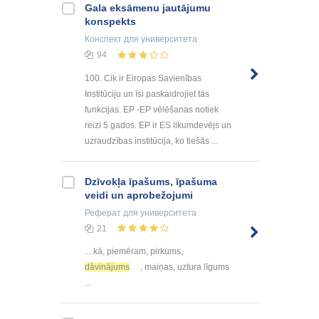
Gala eksāmenu jautājumu
konspekts
Конспект
для университета
94
100. Cik ir Eiropas Savienības
Institūciju un īsi paskaidrojiet tās
funkcijas. EP -EP vēlēšanas notiek
reizi 5 gados. EP ir ES likumdevējs un
uzraudzības institūcija, ko tiešās ...
Dzīvokļa īpašums, īpašuma
veidi un aprobežojumi
Реферат
для университета
21
... kā, piemēram, pirkums,
dāvinājums
, maiņas, uztura līgums
...