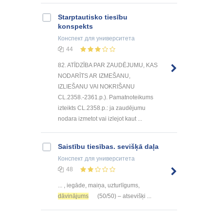
Starptautisko tiesību
konspekts
Конспект
для университета
44
82. ATĪDZĪBA PAR ZAUDĒJUMU, KAS
NODARĪTS AR IZMEŠANU,
IZLIEŠANU VAI NOKRIŠANU
CL.2358.-2361.p.). Pamatnoteikums
izteikts CL.2358.p.: ja zaudējumu
nodara izmetot vai izlejot kaut ...
Saistību tiesības. sevišķā daļa
Конспект
для университета
48
... , iegāde, maiņa, uzturlīgums,
dāvinājums
(50/50) – atsevišķi ...