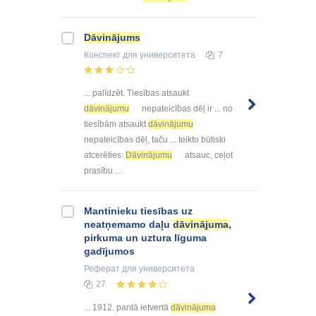
Dāvinājums
Конспект
для университета
7
... palīdzēt. Tiesības atsaukt
dāvinājumu
nepateicības dēļ ir ... no
tiesībām atsaukt
dāvinājumu
nepateicības dēļ, taču ... teikto būtiski
atcerēties:
Dāvinājumu
atsauc, ceļot
prasību ...
Mantinieku tiesības uz
neatņemamo daļu
dāvinājuma
,
pirkuma un uztura līguma
gadījumos
Реферат
для университета
27
... 1912. pantā ietvertā
dāvinājuma