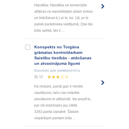
Hipotēka. Hipotēka un komercķīla
atšķiras no iepriekšējām abām (rokas
un lietošanas ķ.) ar to, ka: 1)ķ. pr-ts
paliek parādnieka valdījumā; 2)lai tās
būtu spēkā, tās ir ...
Konspekts no Torgāna
grāmatas kontroldarbam
Saistību tiesībās - atdošanas
un atvasinājuma līgumi
Конспект
для университета
55
Kā redzam, pantā gan ir minēts
zaudējums, taču nav noteikts
pienākums to atlīdzināt. Var prasīt to,
par cik iedzīvojies jau citētā
3292.panta izpratnē. Šādam
vispārējam pantam būtu ...