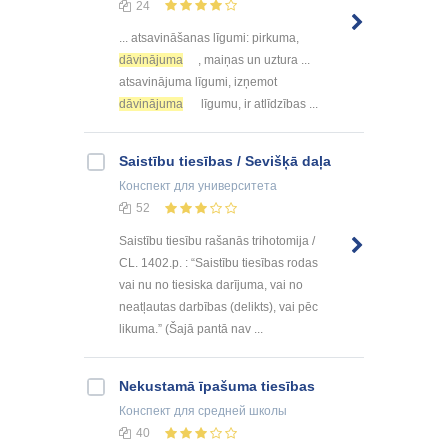
24
... atsavināšanas līgumi: pirkuma,
dāvinājuma
, maiņas un uztura ...
atsavinājuma līgumi, izņemot
dāvinājuma
līgumu, ir atlīdzības ...
Saistību tiesības / Sevišķā daļa
Конспект
для университета
52
Saistību tiesību rašanās trihotomija /
CL. 1402.p. : “Saistību tiesības rodas
vai nu no tiesiska darījuma, vai no
neatļautas darbības (delikts), vai pēc
likuma.” (Šajā pantā nav ...
Nekustamā īpašuma tiesības
Конспект
для средней школы
40