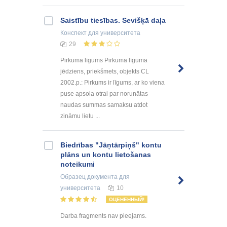
Saistību tiesības. Sevišķā daļa
Конспект
для университета
29
Pirkuma līgums Pirkuma līguma
jēdziens, priekšmets, objekts CL
2002.p.: Pirkums ir līgums, ar ko viena
puse apsola otrai par norunātas
naudas summas samaksu atdot
zināmu lietu ...
Biedrības "Jāņtārpiņš" kontu
plāns un kontu lietošanas
noteikumi
Образец документа
для
университета
10
ОЦЕНЕННЫЙ!
Darba fragments nav pieejams.