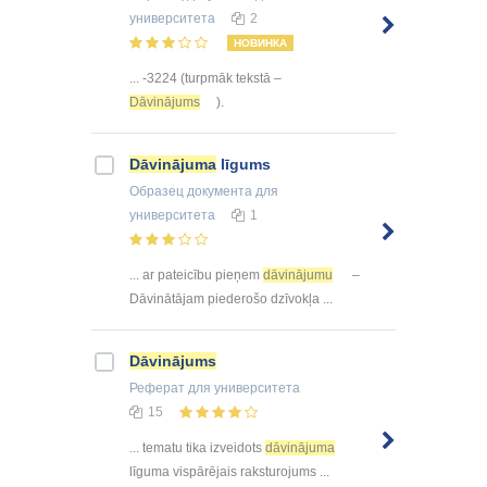
университета
2
НОВИНКА
... -3224 (turpmāk tekstā –
Dāvinājums
).
Dāvinājuma
līgums
Образец документа
для
университета
1
... ar pateicību pieņem
dāvinājumu
–
Dāvinātājam piederošo dzīvokļa ...
Dāvinājums
Реферат
для университета
15
... tematu tika izveidots
dāvinājuma
līguma vispārējais raksturojums ...