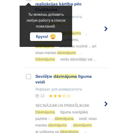
realizācijas kārtība pēc
Civillikuma
Ты можешь добавить
Реферат
для университета
любую работу в список
14
пожеланий.
... , proti, parasts
dāvinājums
,
Круто!
dāvinājums
ar uzlikumu,
dāvinājums
atlīdzības nozīmē ... arī
visas mantas
dāvinājums
.
Dāvinājuma
veidu dāvinātājs var ...
Sevišķie
dāvinājuma
līguma
veidi
Реферат
для университета
12
SECINĀJUMI UN PRIEKŠLIKUMI
Dāvinājuma
līguma svarīgākā
pazīme – ...
dāvinājuma
veidi: visas
mantas
dāvinājums
,
dāvinājums
ar uzlikumu un
dāvinājums
...