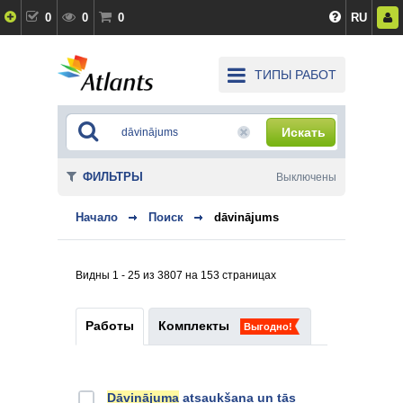
0
0
0
RU
ТИПЫ РАБОТ
Искать
ФИЛЬТРЫ
Выключены
Начало
Поиск
dāvinājums
Видны 1 - 25 из 3807 на 153 страницах
Работы
Комплекты
Выгодно!
Dāvinājuma
atsaukšana un tās